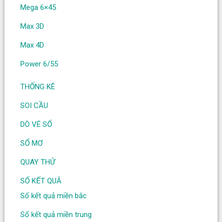
Mega 6×45
Max 3D
Max 4D
Power 6/55
THỐNG KÊ
SOI CẦU
DÒ VÉ SỐ
SỔ MƠ
QUAY THỬ
SỐ KẾT QUẢ
Số kết quả miền bắc
Số kết quả miền trung