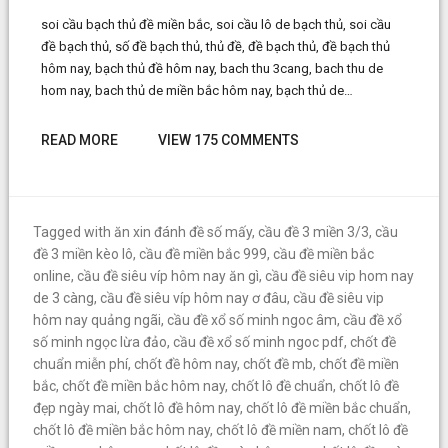
soi cầu bạch thủ đề miền bắc, soi cầu lô de bạch thủ, soi cầu
đề bạch thủ, số đề bạch thủ, thủ đề, đề bạch thủ, đề bạch thủ
hôm nay, bạch thủ đề hôm nay, bach thu 3cang, bach thu de
hom nay, bach thủ de miền bắc hôm nay, bạch thủ de…
READ MORE
VIEW 175 COMMENTS
Tagged with
ăn xin đánh đề số mấy
,
cầu đề 3 miền 3/3
,
cầu
đề 3 miền kèo lô
,
cầu đề miền bắc 999
,
cầu đề miền bắc
online
,
cầu đề siêu víp hôm nay ăn gì
,
cầu đề siêu vip hom nay
de 3 càng
,
cầu đề siêu víp hôm nay ơ đâu
,
cầu đề siêu vip
hôm nay quảng ngãi
,
cầu đề xổ số minh ngoc âm
,
cầu đề xổ
số minh ngọc lừa đảo
,
cầu đề xổ số minh ngoc pdf
,
chốt đề
chuẩn miễn phí
,
chốt đề hôm nay
,
chốt đề mb
,
chốt đề miền
bắc
,
chốt đề miền bắc hôm nay
,
chốt lô đề chuẩn
,
chốt lô đề
đẹp ngày mai
,
chốt lô đề hôm nay
,
chốt lô đề miền bắc chuẩn
,
chốt lô đề miền bắc hôm nay
,
chốt lô đề miền nam
,
chốt lô đề