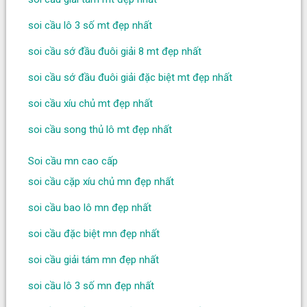
soi cầu lô 3 số mt đẹp nhất
soi cầu sớ đầu đuôi giải 8 mt đẹp nhất
soi cầu sớ đầu đuôi giải đặc biệt mt đẹp nhất
soi cầu xíu chủ mt đẹp nhất
soi cầu song thủ lô mt đẹp nhất
Soi cầu mn cao cấp
soi cầu cặp xíu chủ mn đẹp nhất
soi cầu bao lô mn đẹp nhất
soi cầu đặc biệt mn đẹp nhất
soi cầu giải tám mn đẹp nhất
soi cầu lô 3 số mn đẹp nhất