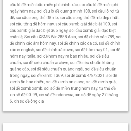
cầu lô đề miền bắc miễn phí chính xác
,
soi cầu lô đề miễn phí
ngày hôm nay
,
soi cầu lô đề quang minh 108
,
soi cầu lô rơi từ
đề
,
soi cầu song thủ đề mb
,
soi cầu song thủ đề mb đẹp nhất
,
soi cầu tổng đề hôm nay
,
soi cầu xsmb giải đặc biệt 100
,
soi
cầu xsmb giải đặc biệt 365 ngày
,
soi cầu xsmb giải đặc biệt
chẵn lẻ
,
Soi cầu XSMB Win2888 Asia
,
soi đề chính xác 789
,
soi
đề chính xác âm hôm nay
,
soi đề chính xác da có
,
soi đề chính
xác in english
,
soi đề chính xác uwc
,
soi đề hôm nay 01
,
soi đề
hôm nay italia
,
soi đề hôm nay ra bao nhiêu
,
soi đề siêu
chuẩn
,
soi đề siêu chuẩn archive
,
soi đề siêu chuẩn không
quảng cáo
,
soi đề siêu chuẩn quảng ngãi
,
soi đề siêu chuẩn
trong ngày
,
soi đề xsmb 1369
,
soi đề xsmb 4/8/2021
,
soi đề
xsmb ăn bao nhiêu
,
soi đề xsmb an giang
,
soi đề xsmb quả
,
soi đề xsmb xsmb
,
soi số đề miền trung hôm nay
,
tứ thủ đề
,
xin số đề 00-99
,
xin số đề indonesia
,
xin số đề ngày 27 tháng
6
,
xin số đề ông địa