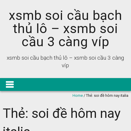
xsmb soi cầu bạch
thủ lô – xsmb soi
cầu 3 càng víp
xsmb soi cầu bạch thủ lô – xsmb soi cầu 3 càng
víp
Home
/
Thẻ:
soi đề hôm nay italia
Thẻ:
soi đề hôm nay