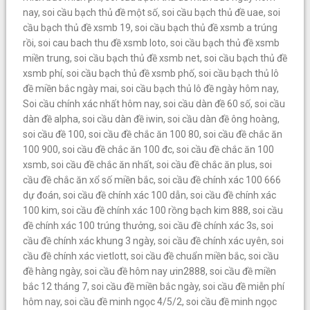
nay
,
soi cầu bạch thủ đề một số
,
soi cầu bạch thủ đề uae
,
soi
cầu bạch thủ đề xsmb 19
,
soi cầu bạch thủ đề xsmb a trúng
rồi
,
soi cau bach thu đề xsmb loto
,
soi cầu bạch thủ đề xsmb
miền trung
,
soi cầu bạch thủ đề xsmb net
,
soi cầu bạch thủ đề
xsmb phí
,
soi cầu bạch thủ đề xsmb phố
,
soi cầu bạch thủ lô
đề miền bắc ngày mai
,
soi cầu bạch thủ lô đề ngày hôm nay
,
Soi cầu chính xác nhất hôm nay
,
soi cầu dàn đề 60 số
,
soi cầu
dàn đề alpha
,
soi cầu dàn đề iwin
,
soi cầu dàn đề ông hoàng
,
soi cầu đề 100
,
soi cầu đề chắc ăn 100 80
,
soi cầu đề chắc ăn
100 900
,
soi cầu đề chắc ăn 100 đc
,
soi cầu đề chắc ăn 100
xsmb
,
soi cầu đề chắc ăn nhất
,
soi cầu đề chắc ăn plus
,
soi
cầu đề chắc ăn xổ số miền bắc
,
soi cầu đề chính xác 100 666
dự đoán
,
soi cầu đề chính xác 100 dẫn
,
soi cầu đề chính xác
100 kim
,
soi cầu đề chính xác 100 rồng bạch kim 888
,
soi cầu
đề chính xác 100 trúng thưởng
,
soi cầu đề chính xác 3s
,
soi
cầu đề chính xác khung 3 ngày
,
soi cầu đề chính xác uyên
,
soi
cầu đề chính xác vietlott
,
soi cầu đề chuẩn miền bắc
,
soi cầu
đề hàng ngày
,
soi cầu đề hôm nay ưin2888
,
soi cầu đề miền
bắc 12 tháng 7
,
soi cầu đề miền bắc ngày
,
soi cầu đề miễn phí
hôm nay
,
soi cầu đề minh ngọc 4/5/2
,
soi cầu đề minh ngọc