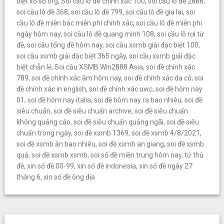
biệt xổ số org
,
Soi cầu lô de chính xác 100
,
soi cầu lô đề 2888
,
soi cầu lô đề 368
,
soi cầu lô đề 799
,
soi cầu lô đề gia lai
,
soi
cầu lô đề miền bắc miễn phí chính xác
,
soi cầu lô đề miễn phí
ngày hôm nay
,
soi cầu lô đề quang minh 108
,
soi cầu lô rơi từ
đề
,
soi cầu tổng đề hôm nay
,
soi cầu xsmb giải đặc biệt 100
,
soi cầu xsmb giải đặc biệt 365 ngày
,
soi cầu xsmb giải đặc
biệt chẵn lẻ
,
Soi cầu XSMB Win2888 Asia
,
soi đề chính xác
789
,
soi đề chính xác âm hôm nay
,
soi đề chính xác da có
,
soi
đề chính xác in english
,
soi đề chính xác uwc
,
soi đề hôm nay
01
,
soi đề hôm nay italia
,
soi đề hôm nay ra bao nhiêu
,
soi đề
siêu chuẩn
,
soi đề siêu chuẩn archive
,
soi đề siêu chuẩn
không quảng cáo
,
soi đề siêu chuẩn quảng ngãi
,
soi đề siêu
chuẩn trong ngày
,
soi đề xsmb 1369
,
soi đề xsmb 4/8/2021
,
soi đề xsmb ăn bao nhiêu
,
soi đề xsmb an giang
,
soi đề xsmb
quả
,
soi đề xsmb xsmb
,
soi số đề miền trung hôm nay
,
tứ thủ
đề
,
xin số đề 00-99
,
xin số đề indonesia
,
xin số đề ngày 27
tháng 6
,
xin số đề ông địa