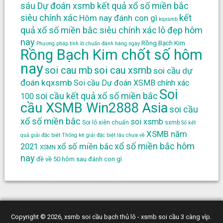
sáu Dự đoán xsmb kết quả xổ số miền bắc
siêu chính xác
kết
Hôm nay đánh con gì
kqxsmb
quả xổ số miền bắc siêu chính xác
lô đẹp hôm
nay
Rồng Bạch Kim
Phương pháp tính lô chuẩn đánh hàng ngày
Rồng Bạch Kim chốt số hôm
nay
soi cau mb
soi cau xsmb
soi cầu dự
đoán kqxsmb
Soi cầu Dự đoán XSMB chính xác
Soi
soi cầu kết quả xổ số miền bắc
100
cầu XSMB Win2888 Asia
soi cầu
xổ số miền bắc
soi xsmb
Soi lô xiên chuẩn
sxmb
Số kết
XSMB năm
quả giải đặc biệt
Thống kê giải đặc biệt lâu chưa về
xổ số miền bắc hôm
2021
xổ số miền bắc
XSMN
nay
đề về 50 hôm sau đánh con gì
Copyright © 2026, xsmb soi cầu bạch thủ lô - xsmb soi cầu 3 càng víp.