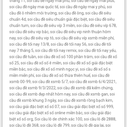
tháng 11
,
soi cầu đề ngày mai phú
,
soi cầu đề ngày mai plus
,
soi cầu đề ngày mai quốc tế
,
soi cầu đề ngày mai y phú
,
soi
cầu đề ô nhiễm môi trường
,
soi cầu đề ông
,
soi cầu đề siêu
chuẩn 4d
,
soi cầu đề siêu chuẩn giải đặc biệt
,
soi cầu đề siêu
chuẩn tum
,
soi cầu đề siêu víp 3 miền
,
soi cầu đề siêu víp 678
,
soi cầu đề siêu vip bắc
,
soi cầu đề siêu vip ninh thuận hôm
nay
,
soi cầu đề siêu vip tô
,
soi cầu đề siêu víp xsmb miễn phí
,
soi cầu đề tối nay 13/8
,
soi cầu đề tối nay 56
,
soi cầu đề tối
nay 7 tháng 5
,
soi cầu đề tối nay remix
,
soi cầu đề tối nay yếu
,
soi cầu đề tuần
,
soi cầu đề xổ số 100 phần trăm
,
soi cầu đề xổ
số 25
,
soi cầu đề xổ số ê miền
,
soi cầu đề xổ số giải đặc biệt
miền bắc
,
soi cầu đề xổ số minh ngọc yi
,
soi cầu đề xổ số s
miền miễn phí
,
soi cầu đề xổ số thừa thiên huế
,
soi cầu đề
xsmb 00-99
,
soi cầu đề xsmb 5/7
,
soi cầu đề xsmb 6/4/2021
,
soi cầu đề xsmb 9/3/2022
,
soi cầu đề xsmb đã kiểm chứng
,
soi cầu đề xsmb đẹp nhất hôm nay
,
soi cầu đề xsmb gan
,
soi
cầu đề xsmb khung 3 ngày
,
soi cầu đề xsmb rồng bạch kim
,
soi cầu giải đặc biệt xổ số 07
,
soi cầu giải đặc biệt xổ số 999
,
soi cầu giải đặc biệt xổ số online miền bắc
,
soi cầu giải đặc
biệt xổ số org
,
Soi cầu lô de chính xác 100
,
soi cầu lô đề 2888
,
soi cầu lô đề 368
,
soi cầu lô đề 799
,
soi cầu lô đề gia lai
,
soi