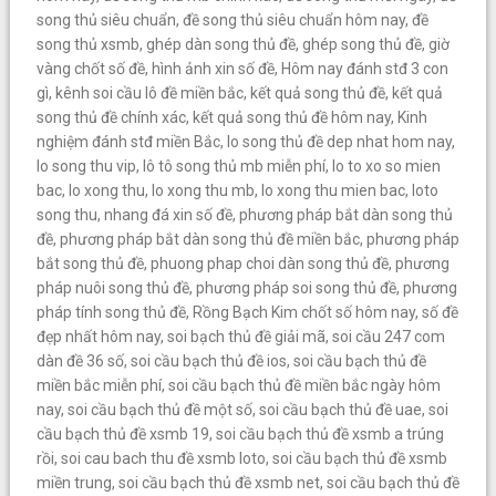
song thủ siêu chuẩn
,
đề song thủ siêu chuẩn hôm nay
,
đề
song thủ xsmb
,
ghép dàn song thủ đề
,
ghép song thủ đề
,
giờ
vàng chốt số đề
,
hình ảnh xin số đề
,
Hôm nay đánh stđ 3 con
gì
,
kênh soi cầu lô đề miền bắc
,
kết quả song thủ đề
,
kết quả
song thủ đề chính xác
,
kết quả song thủ đề hôm nay
,
Kinh
nghiệm đánh stđ miền Bắc
,
lo song thủ đề dep nhat hom nay
,
lo song thu vip
,
lô tô song thủ mb miễn phí
,
lo to xo so mien
bac
,
lo xong thu
,
lo xong thu mb
,
lo xong thu mien bac
,
loto
song thu
,
nhang đá xin số đề
,
phương pháp bắt dàn song thủ
đề
,
phương pháp bắt dàn song thủ đề miền bắc
,
phương pháp
bắt song thủ đề
,
phuong phap choi dàn song thủ đề
,
phương
pháp nuôi song thủ đề
,
phương pháp soi song thủ đề
,
phương
pháp tính song thủ đề
,
Rồng Bạch Kim chốt số hôm nay
,
số đề
đẹp nhất hôm nay
,
soi bạch thủ đề giải mã
,
soi cầu 247 com
dàn đề 36 số
,
soi cầu bạch thủ đề ios
,
soi cầu bạch thủ đề
miền bắc miễn phí
,
soi cầu bạch thủ đề miền bắc ngày hôm
nay
,
soi cầu bạch thủ đề một số
,
soi cầu bạch thủ đề uae
,
soi
cầu bạch thủ đề xsmb 19
,
soi cầu bạch thủ đề xsmb a trúng
rồi
,
soi cau bach thu đề xsmb loto
,
soi cầu bạch thủ đề xsmb
miền trung
,
soi cầu bạch thủ đề xsmb net
,
soi cầu bạch thủ đề