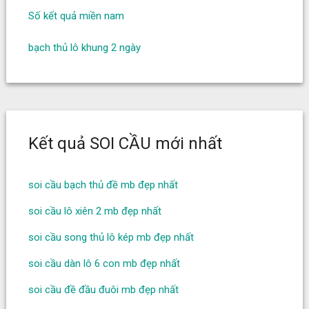
Số kết quả miền nam
bạch thủ lô khung 2 ngày
Kết quả SOI CẦU mới nhất
soi cầu bạch thủ đề mb đẹp nhất
soi cầu lô xiên 2 mb đẹp nhất
soi cầu song thủ lô kép mb đẹp nhất
soi cầu dàn lô 6 con mb đẹp nhất
soi cầu đề đầu đuôi mb đẹp nhất