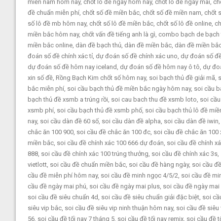
miền nam hôm nay
,
chốt lô đề ngày hôm nay
,
chốt lô đề ngày mai
,
ch
đề chuẩn miễn phí
,
chốt số đề miền bắc
,
chốt số đề miền nam
,
chốt 
số lô đề mb hôm nay
,
chốt số lô đề miền bắc
,
chốt số lô đề online
,
ch
miền bắc hôm nay
,
chốt vấn đề tiếng anh là gì
,
combo bạch de bạch 
miền bắc online
,
dàn đề bạch thủ
,
dàn đề miền bắc
,
dàn đề miền bắ
đoán số đề chính xác tỉ
,
dự đoán số đề chính xác uno
,
dự đoán số đề 
dự đoán số đề hôm nay iceland
,
dự đoán số đề hôm nay ô tô
,
dự đo
xin số đề
,
Rồng Bạch Kim chốt số hôm nay
,
soi bạch thủ đề giải mã
,
bắc miễn phí
,
soi cầu bạch thủ đề miền bắc ngày hôm nay
,
soi cầu b
bạch thủ đề xsmb a trúng rồi
,
soi cau bach thu đề xsmb loto
,
soi cầu
xsmb phí
,
soi cầu bạch thủ đề xsmb phố
,
soi cầu bạch thủ lô đề mi
nay
,
soi cầu dàn đề 60 số
,
soi cầu dàn đề alpha
,
soi cầu dàn đề iwin
chắc ăn 100 900
,
soi cầu đề chắc ăn 100 đc
,
soi cầu đề chắc ăn 100
miền bắc
,
soi cầu đề chính xác 100 666 dự đoán
,
soi cầu đề chính x
888
,
soi cầu đề chính xác 100 trúng thưởng
,
soi cầu đề chính xác 3s
,
vietlott
,
soi cầu đề chuẩn miền bắc
,
soi cầu đề hàng ngày
,
soi cầu đ
cầu đề miễn phí hôm nay
,
soi cầu đề minh ngọc 4/5/2
,
soi cầu đề mi
cầu đề ngày mai phú
,
soi cầu đề ngày mai plus
,
soi cầu đề ngày mai
soi cầu đề siêu chuẩn 4d
,
soi cầu đề siêu chuẩn giải đặc biệt
,
soi cầ
siêu vip bắc
,
soi cầu đề siêu vip ninh thuận hôm nay
,
soi cầu đề siêu 
56
,
soi cầu đề tối nay 7 tháng 5
,
soi cầu đề tối nay remix
,
soi cầu đề t