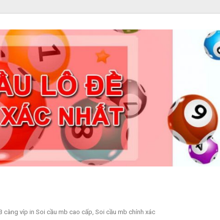
3 càng víp
in
Soi cầu mb cao cấp
,
Soi cầu mb chính xác