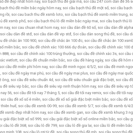
số đề đẹp nhất hôm nay
,
soi bạch thủ đề giải mã
,
soi cầu 247 com dàn đề 36 s
 bạch thủ đề miền bắc ngày hôm nay
,
soi cầu bạch thủ đề một số
,
soi cầu bạch
ng rồi
,
soi cau bach thu đề xsmb loto
,
soi cầu bạch thủ đề xsmb miền trung
,
so
hủ đề xsmb phố
,
soi cầu bạch thủ lô đề miền bắc ngày mai
,
soi cầu bạch thủ lô
ôm nay
,
soi cau chuan nhat hom nay
,
soi cầu dàn đề 60 số
,
soi cầu dàn đề alph
soi cầu dàn đề stđ
,
soi cầu dàn đề vip stđ
,
Soi cầu dàn song thủ đề
,
soi cầu d
ầu đề chắc ăn 100 900
,
soi cầu đề chắc ăn 100 đc
,
soi cầu đề chắc ăn 100 xsm
 số miền bắc
,
soi cầu đề chính xác 100 666 dự đoán
,
soi cầu đề chính xác 100 
m 888
,
soi cầu đề chính xác 100 trúng thưởng
,
soi cầu đề chính xác 3s
,
soi cầu 
ác vietlott
,
soi cầu đề chuẩn miền bắc
,
soi cầu đề hàng ngày
,
soi cầu đề hôm 
soi cầu đề miễn phí hôm nay
,
soi cầu đề minh ngọc 4/5/2
,
soi cầu đề minh ngọ
1
,
soi cầu đề ngày mai phú
,
soi cầu đề ngày mai plus
,
soi cầu đề ngày mai quốc
ề ông
,
soi cầu đề siêu chuẩn 4d
,
soi cầu đề siêu chuẩn giải đặc biệt
,
soi cầu đề
u đề siêu vip bắc
,
soi cầu đề siêu vip ninh thuận hôm nay
,
soi cầu đề siêu vip t
 nay 56
,
soi cầu đề tối nay 7 tháng 5
,
soi cầu đề tối nay remix
,
soi cầu đề tối nay
,
soi cầu đề xổ số ê miền
,
soi cầu đề xổ số giải đặc biệt miền bắc
,
soi cầu đề xổ
 thiên huế
,
soi cầu đề xsmb 00-99
,
soi cầu đề xsmb 5/7
,
soi cầu đề xsmb 6/4/
 đề xsmb đẹp nhất hôm nay
,
soi cầu đề xsmb gan
,
soi cầu đề xsmb khung 3 ng
u giải đặc biệt xổ số 999
,
soi cầu giải đặc biệt xổ số online miền bắc
,
soi cầu g
oi cầu lô đề 368
,
soi cầu lô đề 799
,
soi cầu lô đề gia lai
,
soi cầu lô đề miền bắc
ang minh 108
,
soi cầu lô rơi từ đề
,
soi cầu song thủ đề mb
,
soi cầu song thủ đ