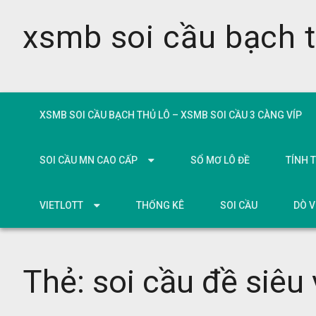
xsmb soi cầu bạch t
XSMB SOI CẦU BẠCH THỦ LÔ – XSMB SOI CẦU 3 CÀNG VÍP
SOI CẦU MN CAO CẤP
SỔ MƠ LÔ ĐỀ
TÍNH 
VIETLOTT
THỐNG KÊ
SOI CẦU
DÒ V
Thẻ:
soi cầu đề siêu