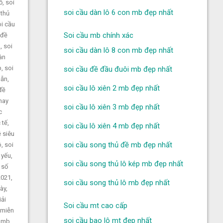
ố
,
soi
soi cầu dàn lô 6 con mb đẹp nhất
 thủ
i cầu
Soi cầu mb chính xác
 đề
a
,
soi
soi cầu dàn lô 8 con mb đẹp nhất
àn
b
,
soi
soi cầu đề đầu đuôi mb đẹp nhất
dẫn
,
soi cầu lô xiên 2 mb đẹp nhất
đề
nay
soi cầu lô xiên 3 mb đẹp nhất
c
 tế
,
soi cầu lô xiên 4 mb đẹp nhất
 siêu
soi cầu song thủ đề mb đẹp nhất
ô
,
soi
 yếu
,
soi cầu song thủ lô kép mb đẹp nhất
 số
2021
,
soi cầu song thủ lô mb đẹp nhất
ày
,
iải
Soi cầu mt cao cấp
 miễn
soi cầu bao lô mt đẹp nhất
ề mb