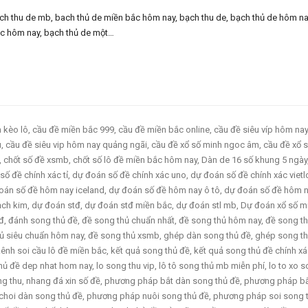
ach thu de mb, bach thủ de miền bắc hôm nay, bạch thu de, bạch thủ de hôm na
bắc hôm nay, bạch thủ de một…
 kèo lô
,
cầu đề miền bắc 999
,
cầu đề miền bắc online
,
cầu đề siêu víp hôm na
u
,
cầu đề siêu vip hôm nay quảng ngãi
,
cầu đề xổ số minh ngoc âm
,
cầu đề xổ 
,
chốt số đề xsmb
,
chốt số lô đề miền bắc hôm nay
,
Dàn de 16 số khung 5 ngày
số đề chính xác tỉ
,
dự đoán số đề chính xác uno
,
dự đoán số đề chính xác vietlo
oán số đề hôm nay iceland
,
dự đoán số đề hôm nay ô tô
,
dự đoán số đề hôm 
ạch kim
,
dự đoán stđ
,
dự đoán stđ miền bắc
,
dự đoán stl mb
,
Dự đoán xổ số m
đ
,
đánh song thủ đề
,
đề song thủ chuẩn nhất
,
đề song thủ hôm nay
,
đề song t
ủ siêu chuẩn hôm nay
,
đề song thủ xsmb
,
ghép dàn song thủ đề
,
ghép song th
ênh soi cầu lô đề miền bắc
,
kết quả song thủ đề
,
kết quả song thủ đề chính x
thủ đề dep nhat hom nay
,
lo song thu vip
,
lô tô song thủ mb miễn phí
,
lo to xo s
ng thu
,
nhang đá xin số đề
,
phương pháp bắt dàn song thủ đề
,
phương pháp bắ
hoi dàn song thủ đề
,
phương pháp nuôi song thủ đề
,
phương pháp soi song 