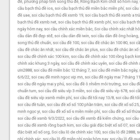
đề
,
phương pháp tính song thủ đề
,
Rồng Bạch Kim chốt số hôm nay
,
cầu bạch thủ đề ios
,
soi cầu bạch thủ đề miền bắc miễn phí
,
soi cầu
đề uae
,
soi cầu bạch thủ đề xsmb 19
,
soi cầu bạch thủ đề xsmb a trú
bạch thủ đề xsmb net
,
soi cầu bạch thủ đề xsmb phí
,
soi cầu bạch t
ngày hôm nay
,
soi cầu chính xác miền bắc
,
Soi cầu chính xác nhất h
cầu dàn đề đẹp stđ
,
soi cầu dàn đề iwin
,
soi cầu dàn đề ông hoàng
,
song thủ đề chuẩn
,
soi cầu đề 100
,
soi cầu đề chắc ăn 100 80
,
soi c
cầu đề chắc ăn nhất
,
soi cầu đề chắc ăn plus
,
soi cầu đề chắc ăn xổ
soi cầu đề chính xác 100 kim
,
soi cầu đề chính xác 100 rồng bạch ki
chính xác khung 3 ngày
,
soi cầu đề chính xác uyên
,
soi cầu đề chính x
ưin2888
,
soi cầu đề miền bắc 12 tháng 7
,
soi cầu đề miền bắc ngày
,
6/6/22
,
soi cau đề minh ngoc vip mn
,
soi cầu đề ngày mai 7 tháng 1
soi cầu đề ngày mai y phú
,
soi cầu đề ô nhiễm môi trường
,
soi cầu đ
chuẩn tum
,
soi cầu đề siêu víp 3 miền
,
soi cầu đề siêu víp 678
,
soi cầ
cầu đề siêu víp xsmb miễn phí
,
soi cầu đề tối nay 13/8
,
soi cầu đề tối
soi cầu đề tuần
,
soi cầu đề xổ số 100 phần trăm
,
soi cầu đề xổ số 25
minh ngọc yi
,
soi cầu đề xổ số s miền miễn phí
,
soi cầu đề xổ số thừa
soi cầu đề xsmb 9/3/2022
,
soi cầu đề xsmb đã kiểm chứng
,
soi cầu
soi cầu đề xsmb rồng bạch kim
,
soi cầu giải đặc biệt xổ số 07
,
soi cầ
đặc biệt xổ số org
,
Soi cầu lô de chính xác 100
,
soi cầu lô đề 2888
,
s
phí chính xác
,
soi cầu lô đề miễn phí ngày hôm nay
,
soi cầu lô đề qu