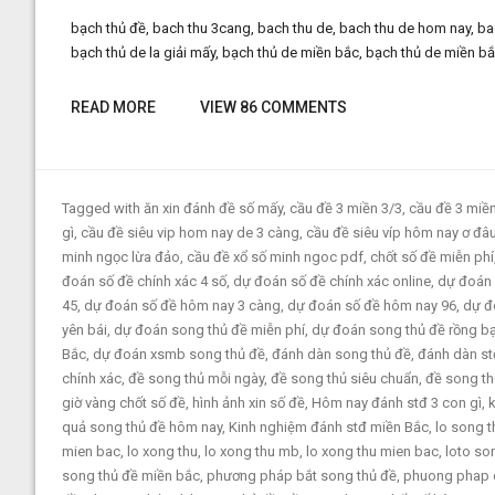
bạch thủ đề, bach thu 3cang, bach thu de, bach thu de hom nay, b
bạch thủ de la giải mấy, bạch thủ de miền bắc, bạch thủ de miền 
READ MORE
VIEW 86 COMMENTS
Tagged with
ăn xin đánh đề số mấy
,
cầu đề 3 miền 3/3
,
cầu đề 3 miền
gì
,
cầu đề siêu vip hom nay de 3 càng
,
cầu đề siêu víp hôm nay ơ đâ
minh ngọc lừa đảo
,
cầu đề xổ số minh ngoc pdf
,
chốt số đề miễn phí
đoán số đề chính xác 4 số
,
dự đoán số đề chính xác online
,
dự đoán 
45
,
dự đoán số đề hôm nay 3 càng
,
dự đoán số đề hôm nay 96
,
dự đ
yên bái
,
dự đoán song thủ đề miễn phí
,
dự đoán song thủ đề rồng b
Bắc
,
dự đoán xsmb song thủ đề
,
đánh dàn song thủ đề
,
đánh dàn st
chính xác
,
đề song thủ mỗi ngày
,
đề song thủ siêu chuẩn
,
đề song th
giờ vàng chốt số đề
,
hình ảnh xin số đề
,
Hôm nay đánh stđ 3 con gì
,
k
quả song thủ đề hôm nay
,
Kinh nghiệm đánh stđ miền Bắc
,
lo song 
mien bac
,
lo xong thu
,
lo xong thu mb
,
lo xong thu mien bac
,
loto so
song thủ đề miền bắc
,
phương pháp bắt song thủ đề
,
phuong phap c