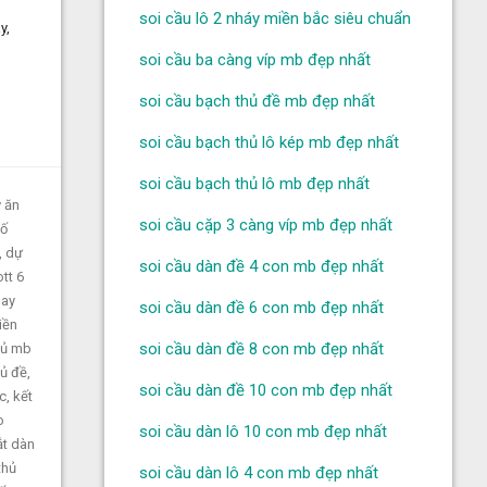
soi cầu lô 2 nháy miền bắc siêu chuẩn
y,
soi cầu ba càng víp mb đẹp nhất
soi cầu bạch thủ đề mb đẹp nhất
soi cầu bạch thủ lô kép mb đẹp nhất
soi cầu bạch thủ lô mb đẹp nhất
y ăn
soi cầu cặp 3 càng víp mb đẹp nhất
số
,
dự
soi cầu dàn đề 4 con mb đẹp nhất
tt 6
nay
soi cầu dàn đề 6 con mb đẹp nhất
iền
soi cầu dàn đề 8 con mb đẹp nhất
hủ mb
ủ đề
,
soi cầu dàn đề 10 con mb đẹp nhất
ác
,
kết
o
soi cầu dàn lô 10 con mb đẹp nhất
t dàn
thủ
soi cầu dàn lô 4 con mb đẹp nhất