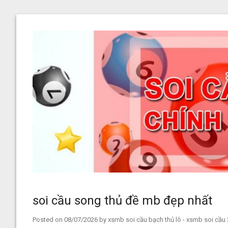
soi cầu song thủ đề mb đẹp nhất
Posted on
08/07/2026
by
xsmb soi cầu bạch thủ lô - xsmb soi cầu 