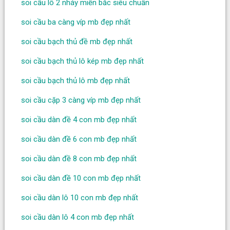
soi cầu lô 2 nháy miền bắc siêu chuẩn
soi cầu ba càng víp mb đẹp nhất
soi cầu bạch thủ đề mb đẹp nhất
soi cầu bạch thủ lô kép mb đẹp nhất
soi cầu bạch thủ lô mb đẹp nhất
soi cầu cặp 3 càng víp mb đẹp nhất
soi cầu dàn đề 4 con mb đẹp nhất
soi cầu dàn đề 6 con mb đẹp nhất
soi cầu dàn đề 8 con mb đẹp nhất
soi cầu dàn đề 10 con mb đẹp nhất
soi cầu dàn lô 10 con mb đẹp nhất
soi cầu dàn lô 4 con mb đẹp nhất