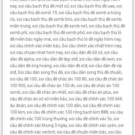
nay
,
soi cầu bạch thủ đề một số
,
soi cầu bạch thủ đề uae
,
soi
cầu bạch thủ đề xsmb 19
,
soi cầu bạch thủ đề xsmb a trúng
rồi
,
soi cau bach thu đề xsmb loto
,
soi cầu bạch thủ đề xsmb
miền trung
,
soi cầu bạch thủ đề xsmb net
,
soi cầu bạch thủ đề
xsmb phí
,
soi cầu bạch thủ đề xsmb phố
,
soi cầu bạch thủ lô
đề miền bắc ngày mai
,
soi cầu bạch thủ lô đề ngày hôm nay
,
soi cầu chính xác miền bắc
,
Soi cầu chính xác nhất hôm nay
,
soi cau chuan nhat hom nay
,
soi cầu dàn đề 60 số
,
soi cầu
dàn đề alpha
,
soi cầu dàn đề đẹp stđ
,
soi cầu dàn đề iwin
,
soi
cầu dàn đề ông hoàng
,
soi cầu dàn đề stđ
,
soi cầu dàn đề vip
stđ
,
Soi cầu dàn song thủ đề
,
soi cầu dàn song thủ đề chuẩn
,
soi cầu đề 100
,
soi cầu đề chắc ăn 100 80
,
soi cầu đề chắc ăn
100 900
,
soi cầu đề chắc ăn 100 đc
,
soi cầu đề chắc ăn 100
xsmb
,
soi cầu đề chắc ăn nhất
,
soi cầu đề chắc ăn plus
,
soi
cầu đề chắc ăn xổ số miền bắc
,
soi cầu đề chính xác 100 666
dự đoán
,
soi cầu đề chính xác 100 dẫn
,
soi cầu đề chính xác
100 kim
,
soi cầu đề chính xác 100 rồng bạch kim 888
,
soi cầu
đề chính xác 100 trúng thưởng
,
soi cầu đề chính xác 3s
,
soi
cầu đề chính xác khung 3 ngày
,
soi cầu đề chính xác uyên
,
soi
cầu đề chính xác vietlott
,
soi cầu đề chuẩn miền bắc
,
soi cầu