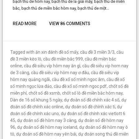
bạch thủ de hôm nay, bạch thủ de la giải mấy, bạch thủ de miền
bắc, bạch thủ de miền bắc hôm nay, bạch thủ de một…
READ MORE
VIEW 86 COMMENTS
Tagged with
ăn xin đánh đề số mấy
,
cầu đề 3 miền 3/3
,
cầu
đề 3 miền kèo lô
,
cầu đề miền bắc 999
,
cầu đề miền bắc
online
,
cầu đề siêu víp hôm nay ăn gì
,
cầu đề siêu vip hom nay
de 3 càng
,
cầu đề siêu víp hôm nay ơ đâu
,
cầu đề siêu vip
hôm nay quảng ngãi
,
cầu đề xổ số minh ngoc âm
,
cầu đề xổ
số minh ngọc lừa đảo
,
cầu đề xổ số minh ngoc pdf
,
chốt số đề
miễn phí
,
chốt số đề xsmb
,
chốt số lô đề miền bắc hôm nay
,
Dàn de 16 số khung 5 ngày
,
dự đoán số đề chính xác 4 số
,
dự
đoán số đề chính xác online
,
dự đoán số đề chính xác tỉ
,
dự
đoán số đề chính xác uno
,
dự đoán số đề chính xác vietlott 6
45
,
dự đoán số đề hôm nay 3 càng
,
dự đoán số đề hôm nay
96
,
dự đoán số đề hôm nay iceland
,
dự đoán số đề hôm nay ô
tô
,
dự đoán số đề hôm nay yên bái
,
dự đoán song thủ đề miễn