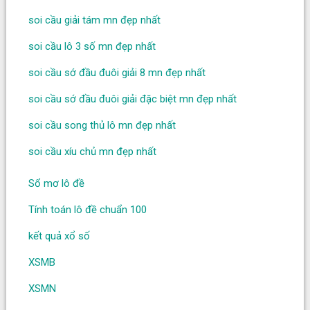
soi cầu giải tám mn đẹp nhất
soi cầu lô 3 số mn đẹp nhất
soi cầu sớ đầu đuôi giải 8 mn đẹp nhất
soi cầu sớ đầu đuôi giải đặc biệt mn đẹp nhất
soi cầu song thủ lô mn đẹp nhất
soi cầu xíu chủ mn đẹp nhất
Sổ mơ lô đề
Tính toán lô đề chuẩn 100
kết quả xổ số
XSMB
XSMN