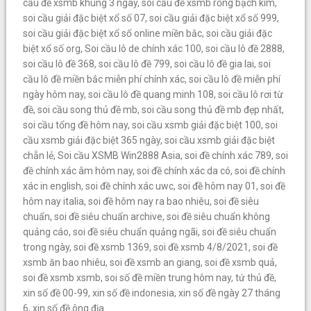
cầu đề xsmb khung 3 ngày
,
soi cầu đề xsmb rồng bạch kim
,
soi cầu giải đặc biệt xổ số 07
,
soi cầu giải đặc biệt xổ số 999
,
soi cầu giải đặc biệt xổ số online miền bắc
,
soi cầu giải đặc
biệt xổ số org
,
Soi cầu lô de chính xác 100
,
soi cầu lô đề 2888
,
soi cầu lô đề 368
,
soi cầu lô đề 799
,
soi cầu lô đề gia lai
,
soi
cầu lô đề miền bắc miễn phí chính xác
,
soi cầu lô đề miễn phí
ngày hôm nay
,
soi cầu lô đề quang minh 108
,
soi cầu lô rơi từ
đề
,
soi cầu song thủ đề mb
,
soi cầu song thủ đề mb đẹp nhất
,
soi cầu tổng đề hôm nay
,
soi cầu xsmb giải đặc biệt 100
,
soi
cầu xsmb giải đặc biệt 365 ngày
,
soi cầu xsmb giải đặc biệt
chẵn lẻ
,
Soi cầu XSMB Win2888 Asia
,
soi đề chính xác 789
,
soi
đề chính xác âm hôm nay
,
soi đề chính xác da có
,
soi đề chính
xác in english
,
soi đề chính xác uwc
,
soi đề hôm nay 01
,
soi đề
hôm nay italia
,
soi đề hôm nay ra bao nhiêu
,
soi đề siêu
chuẩn
,
soi đề siêu chuẩn archive
,
soi đề siêu chuẩn không
quảng cáo
,
soi đề siêu chuẩn quảng ngãi
,
soi đề siêu chuẩn
trong ngày
,
soi đề xsmb 1369
,
soi đề xsmb 4/8/2021
,
soi đề
xsmb ăn bao nhiêu
,
soi đề xsmb an giang
,
soi đề xsmb quả
,
soi đề xsmb xsmb
,
soi số đề miền trung hôm nay
,
tứ thủ đề
,
xin số đề 00-99
,
xin số đề indonesia
,
xin số đề ngày 27 tháng
6
,
xin số đề ông địa