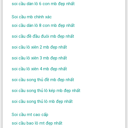
soi cầu dàn lô 6 con mb đẹp nhất
Soi cầu mb chính xác
soi cầu dàn lô 8 con mb đẹp nhất
soi cầu đề đầu đuôi mb đẹp nhất
soi cầu lô xiên 2 mb đẹp nhất
soi cầu lô xiên 3 mb đẹp nhất
soi cầu lô xiên 4 mb đẹp nhất
soi cầu song thủ đề mb đẹp nhất
soi cầu song thủ lô kép mb đẹp nhất
soi cầu song thủ lô mb đẹp nhất
Soi cầu mt cao cấp
soi cầu bao lô mt đẹp nhất