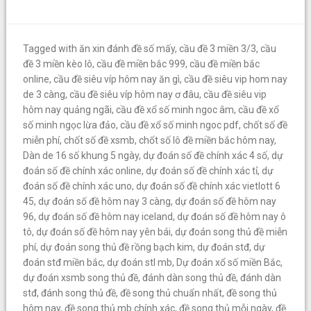
Tagged with
ăn xin đánh đề số mấy
,
cầu đề 3 miền 3/3
,
cầu
đề 3 miền kèo lô
,
cầu đề miền bắc 999
,
cầu đề miền bắc
online
,
cầu đề siêu víp hôm nay ăn gì
,
cầu đề siêu vip hom nay
de 3 càng
,
cầu đề siêu víp hôm nay ơ đâu
,
cầu đề siêu vip
hôm nay quảng ngãi
,
cầu đề xổ số minh ngoc âm
,
cầu đề xổ
số minh ngọc lừa đảo
,
cầu đề xổ số minh ngoc pdf
,
chốt số đề
miễn phí
,
chốt số đề xsmb
,
chốt số lô đề miền bắc hôm nay
,
Dàn de 16 số khung 5 ngày
,
dự đoán số đề chính xác 4 số
,
dự
đoán số đề chính xác online
,
dự đoán số đề chính xác tỉ
,
dự
đoán số đề chính xác uno
,
dự đoán số đề chính xác vietlott 6
45
,
dự đoán số đề hôm nay 3 càng
,
dự đoán số đề hôm nay
96
,
dự đoán số đề hôm nay iceland
,
dự đoán số đề hôm nay ô
tô
,
dự đoán số đề hôm nay yên bái
,
dự đoán song thủ đề miễn
phí
,
dự đoán song thủ đề rồng bạch kim
,
dự đoán stđ
,
dự
đoán stđ miền bắc
,
dự đoán stl mb
,
Dự đoán xổ số miền Bắc
,
dự đoán xsmb song thủ đề
,
đánh dàn song thủ đề
,
đánh dàn
stđ
,
đánh song thủ đề
,
đề song thủ chuẩn nhất
,
đề song thủ
hôm nay
,
đề song thủ mb chính xác
,
đề song thủ mỗi ngày
,
đề