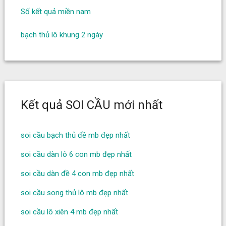
Số kết quả miền nam
bạch thủ lô khung 2 ngày
Kết quả SOI CẦU mới nhất
soi cầu bạch thủ đề mb đẹp nhất
soi cầu dàn lô 6 con mb đẹp nhất
soi cầu dàn đề 4 con mb đẹp nhất
soi cầu song thủ lô mb đẹp nhất
soi cầu lô xiên 4 mb đẹp nhất