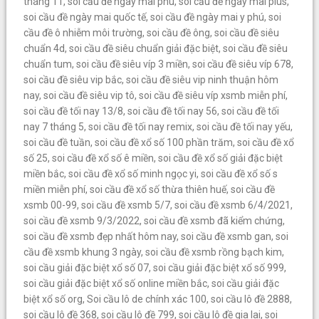
tháng 11
,
soi cầu đề ngày mai phú
,
soi cầu đề ngày mai plus
,
soi cầu đề ngày mai quốc tế
,
soi cầu đề ngày mai y phú
,
soi
cầu đề ô nhiễm môi trường
,
soi cầu đề ông
,
soi cầu đề siêu
chuẩn 4d
,
soi cầu đề siêu chuẩn giải đặc biệt
,
soi cầu đề siêu
chuẩn tum
,
soi cầu đề siêu víp 3 miền
,
soi cầu đề siêu víp 678
,
soi cầu đề siêu vip bắc
,
soi cầu đề siêu vip ninh thuận hôm
nay
,
soi cầu đề siêu vip tô
,
soi cầu đề siêu víp xsmb miễn phí
,
soi cầu đề tối nay 13/8
,
soi cầu đề tối nay 56
,
soi cầu đề tối
nay 7 tháng 5
,
soi cầu đề tối nay remix
,
soi cầu đề tối nay yếu
,
soi cầu đề tuần
,
soi cầu đề xổ số 100 phần trăm
,
soi cầu đề xổ
số 25
,
soi cầu đề xổ số ê miền
,
soi cầu đề xổ số giải đặc biệt
miền bắc
,
soi cầu đề xổ số minh ngọc yi
,
soi cầu đề xổ số s
miền miễn phí
,
soi cầu đề xổ số thừa thiên huế
,
soi cầu đề
xsmb 00-99
,
soi cầu đề xsmb 5/7
,
soi cầu đề xsmb 6/4/2021
,
soi cầu đề xsmb 9/3/2022
,
soi cầu đề xsmb đã kiểm chứng
,
soi cầu đề xsmb đẹp nhất hôm nay
,
soi cầu đề xsmb gan
,
soi
cầu đề xsmb khung 3 ngày
,
soi cầu đề xsmb rồng bạch kim
,
soi cầu giải đặc biệt xổ số 07
,
soi cầu giải đặc biệt xổ số 999
,
soi cầu giải đặc biệt xổ số online miền bắc
,
soi cầu giải đặc
biệt xổ số org
,
Soi cầu lô de chính xác 100
,
soi cầu lô đề 2888
,
soi cầu lô đề 368
,
soi cầu lô đề 799
,
soi cầu lô đề gia lai
,
soi