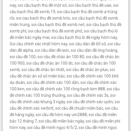
nay
,
soi cầu bạch thủ đề một số
,
soi cầu bạch thủ đề uae
,
soi
cầu bạch thủ đề xsmb 19
,
soi cầu bạch thủ đề xsmb a trúng
rồi
,
soi cau bach thu đề xsmb loto
,
soi cầu bạch thủ đề xsmb
miền trung
,
soi cầu bạch thủ đề xsmb net
,
soi cầu bạch thủ đề
xsmb phí
,
soi cầu bạch thủ đề xsmb phố
,
soi cầu bạch thủ lô
đề miền bắc ngày mai
,
soi cầu bạch thủ lô đề ngày hôm nay
,
Soi cầu chính xác nhất hôm nay
,
soi cầu dàn đề 60 số
,
soi cầu
dàn đề alpha
,
soi cầu dàn đề iwin
,
soi cầu dàn đề ông hoàng
,
soi cầu đề 100
,
soi cầu đề chắc ăn 100 80
,
soi cầu đề chắc ăn
100 900
,
soi cầu đề chắc ăn 100 đc
,
soi cầu đề chắc ăn 100
xsmb
,
soi cầu đề chắc ăn nhất
,
soi cầu đề chắc ăn plus
,
soi
cầu đề chắc ăn xổ số miền bắc
,
soi cầu đề chính xác 100 666
dự đoán
,
soi cầu đề chính xác 100 dẫn
,
soi cầu đề chính xác
100 kim
,
soi cầu đề chính xác 100 rồng bạch kim 888
,
soi cầu
đề chính xác 100 trúng thưởng
,
soi cầu đề chính xác 3s
,
soi
cầu đề chính xác khung 3 ngày
,
soi cầu đề chính xác uyên
,
soi
cầu đề chính xác vietlott
,
soi cầu đề chuẩn miền bắc
,
soi cầu
đề hàng ngày
,
soi cầu đề hôm nay ưin2888
,
soi cầu đề miền
bắc 12 tháng 7
,
soi cầu đề miền bắc ngày
,
soi cầu đề miễn phí
hôm nay
,
soi cầu đề minh ngọc 4/5/2
,
soi cầu đề minh ngọc