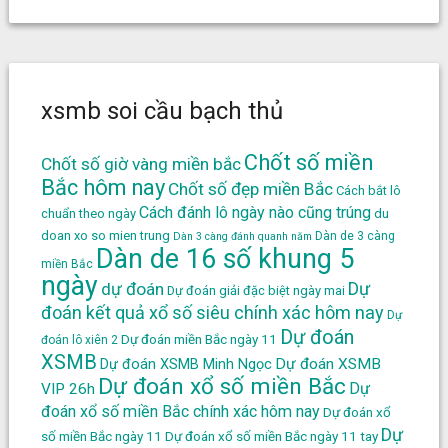
xsmb soi cầu bạch thủ
Chốt số miền
Chốt số giờ vàng miền bắc
Bắc hôm nay
Chốt số đẹp miền Bắc
Cách bắt lô
Cách đánh lô ngày nào cũng trúng
chuẩn theo ngày
du
doan xo so mien trung
Dàn de 3 càng
Dàn 3 càng đánh quanh năm
Dàn de 16 số khung 5
miền Bắc
ngày
Dự
dự đoán
Dự đoán giải đặc biệt ngày mai
đoán kết quả xổ số siêu chính xác hôm nay
Dự
Dự đoán
Dự đoán miền Bắc ngày 11
đoán lô xiên 2
XSMB
Dự đoán XSMB
Dự đoán XSMB Minh Ngọc
Dự đoán xổ số miền Bắc
Dự
VIP 26h
đoán xổ số miền Bắc chính xác hôm nay
Dự đoán xổ
Dự
số miền Bắc ngày 11
Dự đoán xổ số miền Bắc ngày 11 tay