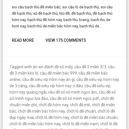
soi cầu bạch thủ đề miền bắc, soi cầu lô de bạch thủ, soi cầu
đề bạch thủ, số đề bạch thủ, thủ đề, đề bạch thủ, đề bạch thủ
hôm nay, bạch thủ đề hôm nay, bach thu 3cang, bach thu de
hom nay, bach thủ de miền bắc hôm nay, bạch thủ de…
READ MORE
VIEW 175 COMMENTS
Tagged with
ăn xin đánh đề số mấy
,
cầu đề 3 miền 3/3
,
cầu
đề 3 miền kèo lô
,
cầu đề miền bắc 999
,
cầu đề miền bắc
online
,
cầu đề siêu víp hôm nay ăn gì
,
cầu đề siêu vip hom nay
de 3 càng
,
cầu đề siêu víp hôm nay ơ đâu
,
cầu đề siêu vip
hôm nay quảng ngãi
,
cầu đề xổ số minh ngoc âm
,
cầu đề xổ
số minh ngọc lừa đảo
,
cầu đề xổ số minh ngoc pdf
,
chốt đề
chuẩn miễn phí
,
chốt đề hôm nay
,
chốt đề mb
,
chốt đề miền
bắc
,
chốt đề miền bắc hôm nay
,
chốt lô đề chuẩn
,
chốt lô đề
đẹp ngày mai
,
chốt lô đề hôm nay
,
chốt lô đề miền bắc chuẩn
,
chốt lô đề miền bắc hôm nay
,
chốt lô đề miền nam
,
chốt lô đề