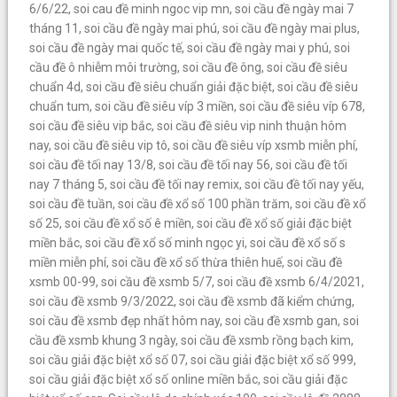
6/6/22
,
soi cau đề minh ngoc vip mn
,
soi cầu đề ngày mai 7
tháng 11
,
soi cầu đề ngày mai phú
,
soi cầu đề ngày mai plus
,
soi cầu đề ngày mai quốc tế
,
soi cầu đề ngày mai y phú
,
soi
cầu đề ô nhiễm môi trường
,
soi cầu đề ông
,
soi cầu đề siêu
chuẩn 4d
,
soi cầu đề siêu chuẩn giải đặc biệt
,
soi cầu đề siêu
chuẩn tum
,
soi cầu đề siêu víp 3 miền
,
soi cầu đề siêu víp 678
,
soi cầu đề siêu vip bắc
,
soi cầu đề siêu vip ninh thuận hôm
nay
,
soi cầu đề siêu vip tô
,
soi cầu đề siêu víp xsmb miễn phí
,
soi cầu đề tối nay 13/8
,
soi cầu đề tối nay 56
,
soi cầu đề tối
nay 7 tháng 5
,
soi cầu đề tối nay remix
,
soi cầu đề tối nay yếu
,
soi cầu đề tuần
,
soi cầu đề xổ số 100 phần trăm
,
soi cầu đề xổ
số 25
,
soi cầu đề xổ số ê miền
,
soi cầu đề xổ số giải đặc biệt
miền bắc
,
soi cầu đề xổ số minh ngọc yi
,
soi cầu đề xổ số s
miền miễn phí
,
soi cầu đề xổ số thừa thiên huế
,
soi cầu đề
xsmb 00-99
,
soi cầu đề xsmb 5/7
,
soi cầu đề xsmb 6/4/2021
,
soi cầu đề xsmb 9/3/2022
,
soi cầu đề xsmb đã kiểm chứng
,
soi cầu đề xsmb đẹp nhất hôm nay
,
soi cầu đề xsmb gan
,
soi
cầu đề xsmb khung 3 ngày
,
soi cầu đề xsmb rồng bạch kim
,
soi cầu giải đặc biệt xổ số 07
,
soi cầu giải đặc biệt xổ số 999
,
soi cầu giải đặc biệt xổ số online miền bắc
,
soi cầu giải đặc