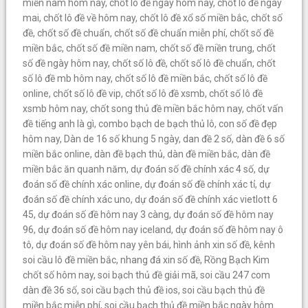
miền nam hôm nay
,
chốt lô đề ngày hôm nay
,
chốt lô đề ngày
mai
,
chốt lô đề về hôm nay
,
chốt lô đề xổ số miền bắc
,
chốt số
đề
,
chốt số đề chuẩn
,
chốt số đề chuẩn miễn phí
,
chốt số đề
miền bắc
,
chốt số đề miền nam
,
chốt số đề miền trung
,
chốt
số đề ngày hôm nay
,
chốt số lô đề
,
chốt số lô đề chuẩn
,
chốt
số lô đề mb hôm nay
,
chốt số lô đề miền bắc
,
chốt số lô đề
online
,
chốt số lô đề vip
,
chốt số lô đề xsmb
,
chốt số lô đề
xsmb hôm nay
,
chốt song thủ đề miền bắc hôm nay
,
chốt vấn
đề tiếng anh là gì
,
combo bạch de bạch thủ lô
,
con số đề đẹp
hôm nay
,
Dàn de 16 số khung 5 ngày
,
dan đề 2 số
,
dàn đề 6 số
miền bắc online
,
dàn đề bạch thủ
,
dàn đề miền bắc
,
dàn đề
miền bắc ăn quanh năm
,
dự đoán số đề chính xác 4 số
,
dự
đoán số đề chính xác online
,
dự đoán số đề chính xác tỉ
,
dự
đoán số đề chính xác uno
,
dự đoán số đề chính xác vietlott 6
45
,
dự đoán số đề hôm nay 3 càng
,
dự đoán số đề hôm nay
96
,
dự đoán số đề hôm nay iceland
,
dự đoán số đề hôm nay ô
tô
,
dự đoán số đề hôm nay yên bái
,
hình ảnh xin số đề
,
kênh
soi cầu lô đề miền bắc
,
nhang đá xin số đề
,
Rồng Bạch Kim
chốt số hôm nay
,
soi bạch thủ đề giải mã
,
soi cầu 247 com
dàn đề 36 số
,
soi cầu bạch thủ đề ios
,
soi cầu bạch thủ đề
miền bắc miễn phí
,
soi cầu bạch thủ đề miền bắc ngày hôm