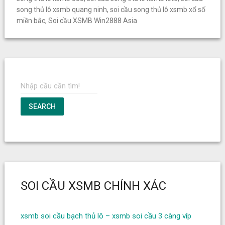
song thủ lô xsmb quang ninh
,
soi cầu song thủ lô xsmb xổ số
miền bắc
,
Soi cầu XSMB Win2888 Asia
SEARCH
SOI CẦU XSMB CHÍNH XÁC
xsmb soi cầu bạch thủ lô – xsmb soi cầu 3 càng víp