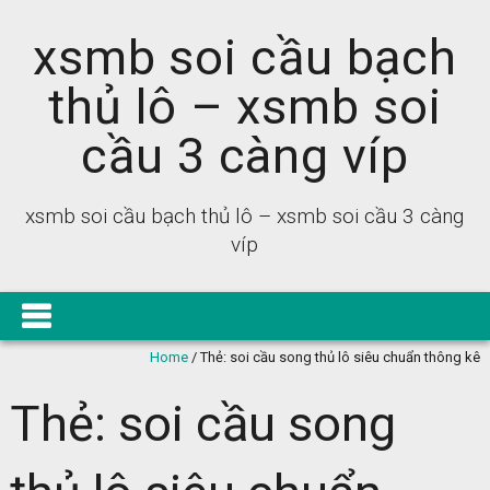
xsmb soi cầu bạch
thủ lô – xsmb soi
cầu 3 càng víp
xsmb soi cầu bạch thủ lô – xsmb soi cầu 3 càng
víp
Home
/
Thẻ:
soi cầu song thủ lô siêu chuẩn thông kê
Thẻ:
soi cầu song