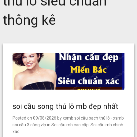
thủ lô siêu chuẩn
thông kê
soi cầu song thủ lô mb đẹp nhất
Posted on
09/08/2026
by
xsmb soi cầu bạch thủ lô - xsmb
soi cầu 3 càng víp
in
Soi cầu mb cao cấp
,
Soi cầu mb chính
xác