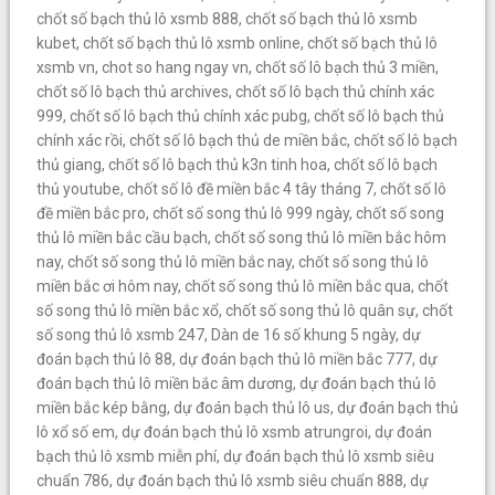
chốt số bạch thủ lô xsmb 888
,
chốt số bạch thủ lô xsmb
kubet
,
chốt số bạch thủ lô xsmb online
,
chốt số bạch thủ lô
xsmb vn
,
chot so hang ngay vn
,
chốt số lô bạch thủ 3 miền
,
chốt số lô bạch thủ archives
,
chốt số lô bạch thủ chính xác
999
,
chốt số lô bạch thủ chính xác pubg
,
chốt số lô bạch thủ
chính xác rồi
,
chốt số lô bạch thủ de miền bắc
,
chốt số lô bạch
thủ giang
,
chốt số lô bạch thủ k3n tinh hoa
,
chốt số lô bạch
thủ youtube
,
chốt số lô đề miền bắc 4 tây tháng 7
,
chốt số lô
đề miền bắc pro
,
chốt số song thủ lô 999 ngày
,
chốt số song
thủ lô miền bắc cầu bạch
,
chốt số song thủ lô miền bắc hôm
nay
,
chốt số song thủ lô miền bắc nay
,
chốt số song thủ lô
miền bắc ơi hôm nay
,
chốt số song thủ lô miền bắc qua
,
chốt
số song thủ lô miền bắc xổ
,
chốt số song thủ lô quân sự
,
chốt
số song thủ lô xsmb 247
,
Dàn de 16 số khung 5 ngày
,
dự
đoán bạch thủ lô 88
,
dự đoán bạch thủ lô miền bắc 777
,
dự
đoán bạch thủ lô miền bắc âm dương
,
dự đoán bạch thủ lô
miền bắc kép bằng
,
dự đoán bạch thủ lô us
,
dự đoán bạch thủ
lô xổ số em
,
dự đoán bạch thủ lô xsmb atrungroi
,
dự đoán
bạch thủ lô xsmb miễn phí
,
dự đoán bạch thủ lô xsmb siêu
chuẩn 786
,
dự đoán bạch thủ lô xsmb siêu chuẩn 888
,
dự