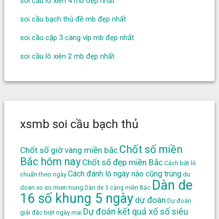
soi cầu lô xiên 4 mb đẹp nhất
soi cầu bạch thủ đề mb đẹp nhất
soi cầu cặp 3 càng víp mb đẹp nhất
soi cầu lô xiên 2 mb đẹp nhất
xsmb soi cầu bạch thủ
Chốt số miền
Chốt số giờ vàng miền bắc
Bắc hôm nay
Chốt số đẹp miền Bắc
Cách bắt lô
Cách đánh lô ngày nào cũng trúng
chuẩn theo ngày
du
Dàn de
doan xo so mien trung
Dàn de 3 càng miền Bắc
16 số khung 5 ngày
dự đoán
Dự đoán
Dự đoán kết quả xổ số siêu
giải đặc biệt ngày mai