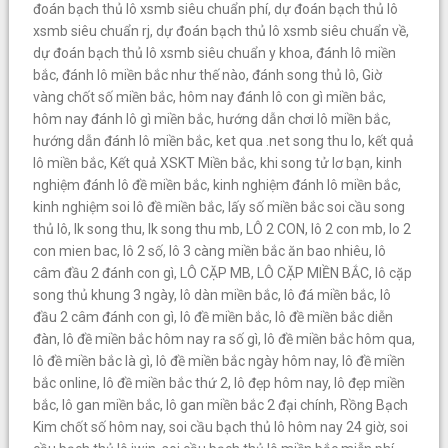
đoán bạch thủ lô xsmb siêu chuẩn phí
,
dự đoán bạch thủ lô
xsmb siêu chuẩn rj
,
dự đoán bạch thủ lô xsmb siêu chuẩn về
,
dự đoán bạch thủ lô xsmb siêu chuẩn y khoa
,
đánh lô miền
bắc
,
đánh lô miền bắc như thế nào
,
đánh song thủ lô
,
Giờ
vàng chốt số miền bắc
,
hôm nay đánh lô con gì miền bắc
,
hôm nay đánh lô gì miền bắc
,
hướng dẫn chơi lô miền bắc
,
hướng dẫn đánh lô miền bắc
,
ket qua .net song thu lo
,
kết quả
lô miền bắc
,
Kết quả XSKT Miền bắc
,
khi song tử lơ bạn
,
kinh
nghiệm đánh lô đề miền bắc
,
kinh nghiệm đánh lô miền bắc
,
kinh nghiệm soi lô đề miền bắc
,
lấy số miền bắc soi cầu song
thủ lô
,
lk song thu
,
lk song thu mb
,
LÔ 2 CON
,
lô 2 con mb
,
lo 2
con mien bac
,
lô 2 số
,
lô 3 càng miền bắc ăn bao nhiêu
,
lô
câm đầu 2 đánh con gì
,
LÔ CẶP MB
,
LÔ CẶP MIỀN BẮC
,
lô cặp
song thủ khung 3 ngày
,
lô dàn miền bắc
,
lô đá miền bắc
,
lô
đầu 2 câm đánh con gì
,
lô đề miền bắc
,
lô đề miền bắc diễn
đàn
,
lô đề miền bắc hôm nay ra số gì
,
lô đề miền bắc hôm qua
,
lô đề miền bắc là gì
,
lô đề miền bắc ngày hôm nay
,
lô đề miền
bắc online
,
lô đề miền bắc thứ 2
,
lô đẹp hôm nay
,
lô đẹp miền
bắc
,
lô gan miền bắc
,
lô gan miền bắc 2 đại chính
,
Rồng Bạch
Kim chốt số hôm nay
,
soi cầu bạch thủ lô hôm nay 24 giờ
,
soi