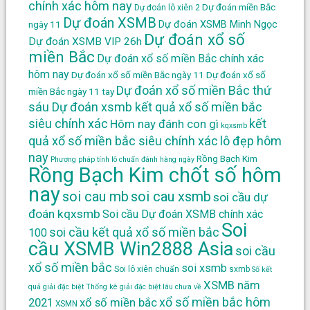
chính xác hôm nay
Dự đoán miền Bắc
Dự đoán lô xiên 2
Dự đoán XSMB
ngày 11
Dự đoán XSMB Minh Ngọc
Dự đoán xổ số
Dự đoán XSMB VIP 26h
miền Bắc
Dự đoán xổ số miền Bắc chính xác
hôm nay
Dự đoán xổ số miền Bắc ngày 11
Dự đoán xổ số
Dự đoán xổ số miền Bắc thứ
miền Bắc ngày 11 tay
sáu Dự đoán xsmb kết quả xổ số miền bắc
siêu chính xác
kết
Hôm nay đánh con gì
kqxsmb
quả xổ số miền bắc siêu chính xác
lô đẹp hôm
nay
Rồng Bạch Kim
Phương pháp tính lô chuẩn đánh hàng ngày
Rồng Bạch Kim chốt số hôm
nay
soi cau mb
soi cau xsmb
soi cầu dự
đoán kqxsmb
Soi cầu Dự đoán XSMB chính xác
Soi
soi cầu kết quả xổ số miền bắc
100
cầu XSMB Win2888 Asia
soi cầu
xổ số miền bắc
soi xsmb
Soi lô xiên chuẩn
sxmb
Số kết
XSMB năm
quả giải đặc biệt
Thống kê giải đặc biệt lâu chưa về
xổ số miền bắc hôm
2021
xổ số miền bắc
XSMN