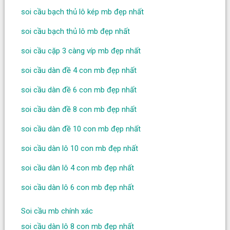
soi cầu bạch thủ lô kép mb đẹp nhất
soi cầu bạch thủ lô mb đẹp nhất
soi cầu cặp 3 càng víp mb đẹp nhất
soi cầu dàn đề 4 con mb đẹp nhất
soi cầu dàn đề 6 con mb đẹp nhất
soi cầu dàn đề 8 con mb đẹp nhất
soi cầu dàn đề 10 con mb đẹp nhất
soi cầu dàn lô 10 con mb đẹp nhất
soi cầu dàn lô 4 con mb đẹp nhất
soi cầu dàn lô 6 con mb đẹp nhất
Soi cầu mb chính xác
soi cầu dàn lô 8 con mb đẹp nhất