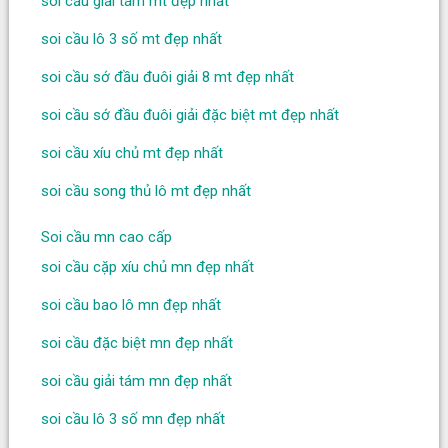
soi cầu giải tám mt đẹp nhất
soi cầu lô 3 số mt đẹp nhất
soi cầu sớ đầu đuôi giải 8 mt đẹp nhất
soi cầu sớ đầu đuôi giải đặc biệt mt đẹp nhất
soi cầu xíu chủ mt đẹp nhất
soi cầu song thủ lô mt đẹp nhất
Soi cầu mn cao cấp
soi cầu cặp xíu chủ mn đẹp nhất
soi cầu bao lô mn đẹp nhất
soi cầu đặc biệt mn đẹp nhất
soi cầu giải tám mn đẹp nhất
soi cầu lô 3 số mn đẹp nhất