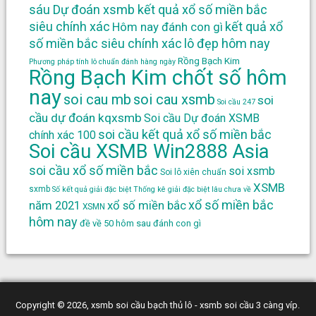
sáu Dự đoán xsmb kết quả xổ số miền bắc
siêu chính xác
kết quả xổ
Hôm nay đánh con gì
số miền bắc siêu chính xác
lô đẹp hôm nay
Rồng Bạch Kim
Phương pháp tính lô chuẩn đánh hàng ngày
Rồng Bạch Kim chốt số hôm
nay
soi cau mb
soi cau xsmb
soi
Soi cầu 247
cầu dự đoán kqxsmb
Soi cầu Dự đoán XSMB
soi cầu kết quả xổ số miền bắc
chính xác 100
Soi cầu XSMB Win2888 Asia
soi cầu xổ số miền bắc
soi xsmb
Soi lô xiên chuẩn
XSMB
sxmb
Số kết quả giải đặc biệt
Thống kê giải đặc biệt lâu chưa về
xổ số miền bắc
năm 2021
xổ số miền bắc
XSMN
hôm nay
đề về 50 hôm sau đánh con gì
Copyright © 2026, xsmb soi cầu bạch thủ lô - xsmb soi cầu 3 càng víp.