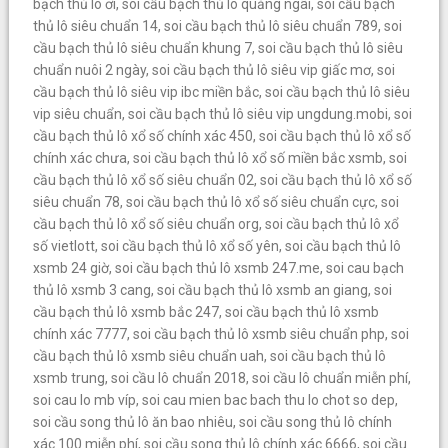
bạch thủ lô ơi
,
soi cầu bạch thủ lô quảng ngãi
,
soi cầu bạch
thủ lô siêu chuẩn 14
,
soi cầu bạch thủ lô siêu chuẩn 789
,
soi
cầu bạch thủ lô siêu chuẩn khung 7
,
soi cầu bạch thủ lô siêu
chuẩn nuôi 2 ngày
,
soi cầu bạch thủ lô siêu vip giấc mơ
,
soi
cầu bạch thủ lô siêu vip ibc miền bắc
,
soi cầu bạch thủ lô siêu
vip siêu chuẩn
,
soi cầu bạch thủ lô siêu vip ungdung.mobi
,
soi
cầu bạch thủ lô xổ số chính xác 450
,
soi cầu bạch thủ lô xổ số
chính xác chưa
,
soi cầu bạch thủ lô xổ số miền bắc xsmb
,
soi
cầu bạch thủ lô xổ số siêu chuẩn 02
,
soi cầu bạch thủ lô xổ số
siêu chuẩn 78
,
soi cầu bạch thủ lô xổ số siêu chuẩn cực
,
soi
cầu bạch thủ lô xổ số siêu chuẩn org
,
soi cầu bạch thủ lô xổ
số vietlott
,
soi cầu bạch thủ lô xổ số yên
,
soi cầu bạch thủ lô
xsmb 24 giờ
,
soi cầu bạch thủ lô xsmb 247.me
,
soi cau bạch
thủ lô xsmb 3 cang
,
soi cầu bạch thủ lô xsmb an giang
,
soi
cầu bạch thủ lô xsmb bắc 247
,
soi cầu bạch thủ lô xsmb
chính xác 7777
,
soi cầu bạch thủ lô xsmb siêu chuẩn php
,
soi
cầu bạch thủ lô xsmb siêu chuẩn uah
,
soi cầu bạch thủ lô
xsmb trung
,
soi cầu lô chuẩn 2018
,
soi cầu lô chuẩn miễn phí
,
soi cau lo mb víp
,
soi cau mien bac bach thu lo chot so dep
,
soi cầu song thủ lô ăn bao nhiêu
,
soi cầu song thủ lô chính
xác 100 miễn phí
,
soi cầu song thủ lô chính xác 6666
,
soi cầu