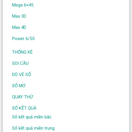
Mega 6×45
Max 3D
Max 4D
Power 6/55
THỐNG KÊ
SOI CẦU
DÒ VÉ SỐ
SỔ MƠ
QUAY THỬ
SỐ KẾT QUẢ
Số kết quả miền bắc
Số kết quả miền trung