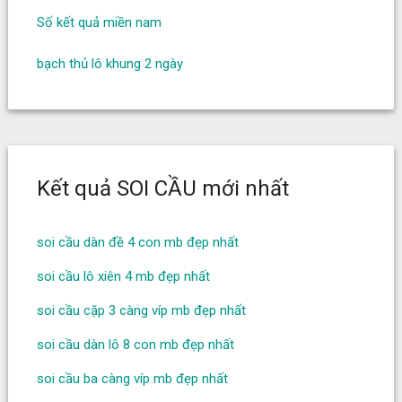
Số kết quả miền nam
bạch thủ lô khung 2 ngày
Kết quả SOI CẦU mới nhất
soi cầu dàn đề 4 con mb đẹp nhất
soi cầu lô xiên 4 mb đẹp nhất
soi cầu cặp 3 càng víp mb đẹp nhất
soi cầu dàn lô 8 con mb đẹp nhất
soi cầu ba càng víp mb đẹp nhất