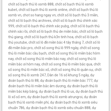
chốt số bạch thủ lô xsmb 888
,
chốt số bạch thủ lô xsmb
kubet
,
chốt số bạch thủ lô xsmb online
,
chốt số bạch thủ lô
xsmb vn
,
chot so hang ngay vn
,
chốt số lô bạch thủ 3 miền
,
chốt số lô bạch thủ archives
,
chốt số lô bạch thủ chính xác
999
,
chốt số lô bạch thủ chính xác pubg
,
chốt số lô bạch thủ
chính xác rồi
,
chốt số lô bạch thủ de miền bắc
,
chốt số lô bạch
thủ giang
,
chốt số lô bạch thủ k3n tinh hoa
,
chốt số lô bạch
thủ youtube
,
chốt số lô đề miền bắc 4 tây tháng 7
,
chốt số lô
đề miền bắc pro
,
chốt số song thủ lô 999 ngày
,
chốt số song
thủ lô miền bắc cầu bạch
,
chốt số song thủ lô miền bắc hôm
nay
,
chốt số song thủ lô miền bắc nay
,
chốt số song thủ lô
miền bắc ơi hôm nay
,
chốt số song thủ lô miền bắc qua
,
chốt
số song thủ lô miền bắc xổ
,
chốt số song thủ lô quân sự
,
chốt
số song thủ lô xsmb 247
,
Dàn de 16 số khung 5 ngày
,
dự
đoán bạch thủ lô 88
,
dự đoán bạch thủ lô miền bắc 777
,
dự
đoán bạch thủ lô miền bắc âm dương
,
dự đoán bạch thủ lô
miền bắc kép bằng
,
dự đoán bạch thủ lô us
,
dự đoán bạch thủ
lô xổ số em
,
dự đoán bạch thủ lô xsmb atrungroi
,
dự đoán
bạch thủ lô xsmb miễn phí
,
dự đoán bạch thủ lô xsmb siêu
chuẩn 786
,
dự đoán bạch thủ lô xsmb siêu chuẩn 888
,
dự