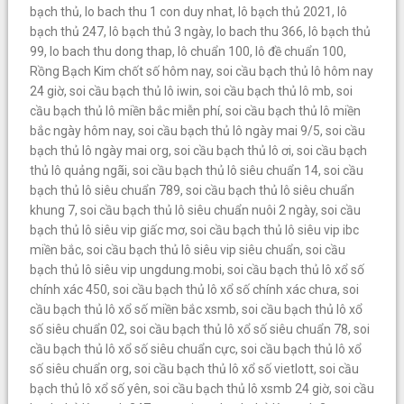
bạch thủ
,
lo bach thu 1 con duy nhat
,
lô bạch thủ 2021
,
lô
bạch thủ 247
,
lô bạch thủ 3 ngày
,
lo bach thu 366
,
lô bạch thủ
99
,
lo bach thu dong thap
,
lô chuẩn 100
,
lô đề chuẩn 100
,
Rồng Bạch Kim chốt số hôm nay
,
soi cầu bạch thủ lô hôm nay
24 giờ
,
soi cầu bạch thủ lô iwin
,
soi cầu bạch thủ lô mb
,
soi
cầu bạch thủ lô miền bắc miễn phí
,
soi cầu bạch thủ lô miền
bắc ngày hôm nay
,
soi cầu bạch thủ lô ngày mai 9/5
,
soi cầu
bạch thủ lô ngày mai org
,
soi cầu bạch thủ lô ơi
,
soi cầu bạch
thủ lô quảng ngãi
,
soi cầu bạch thủ lô siêu chuẩn 14
,
soi cầu
bạch thủ lô siêu chuẩn 789
,
soi cầu bạch thủ lô siêu chuẩn
khung 7
,
soi cầu bạch thủ lô siêu chuẩn nuôi 2 ngày
,
soi cầu
bạch thủ lô siêu vip giấc mơ
,
soi cầu bạch thủ lô siêu vip ibc
miền bắc
,
soi cầu bạch thủ lô siêu vip siêu chuẩn
,
soi cầu
bạch thủ lô siêu vip ungdung.mobi
,
soi cầu bạch thủ lô xổ số
chính xác 450
,
soi cầu bạch thủ lô xổ số chính xác chưa
,
soi
cầu bạch thủ lô xổ số miền bắc xsmb
,
soi cầu bạch thủ lô xổ
số siêu chuẩn 02
,
soi cầu bạch thủ lô xổ số siêu chuẩn 78
,
soi
cầu bạch thủ lô xổ số siêu chuẩn cực
,
soi cầu bạch thủ lô xổ
số siêu chuẩn org
,
soi cầu bạch thủ lô xổ số vietlott
,
soi cầu
bạch thủ lô xổ số yên
,
soi cầu bạch thủ lô xsmb 24 giờ
,
soi cầu