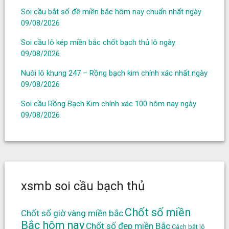
Soi cầu bắt số đề miền bắc hôm nay chuẩn nhất ngày
09/08/2026
Soi cầu lô kép miền bắc chốt bạch thủ lô ngày
09/08/2026
Nuôi lô khung 247 – Rồng bạch kim chính xác nhất ngày
09/08/2026
Soi cầu Rồng Bạch Kim chính xác 100 hôm nay ngày
09/08/2026
xsmb soi cầu bạch thủ
Chốt số miền
Chốt số giờ vàng miền bắc
Bắc hôm nay
Chốt số đẹp miền Bắc
Cách bắt lô