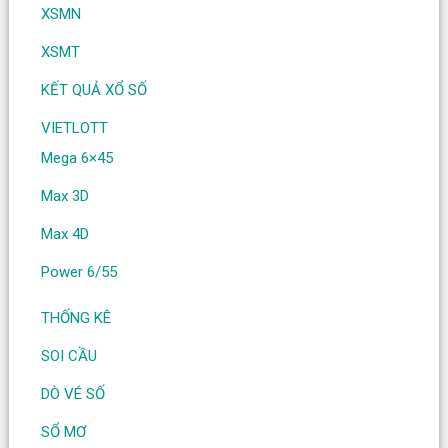
XSMN
XSMT
KẾT QUẢ XỔ SỐ
VIETLOTT
Mega 6×45
Max 3D
Max 4D
Power 6/55
THỐNG KÊ
SOI CẦU
DÒ VÉ SỐ
SỔ MƠ