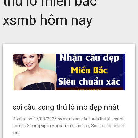
thủ lô miền bắc
xsmb hôm nay
soi cầu song thủ lô mb đẹp nhất
Posted on
07/08/2026
by
xsmb soi cầu bạch thủ lô - xsmb
soi cầu 3 càng víp
in
Soi cầu mb cao cấp
,
Soi cầu mb chính
xác