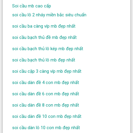
Soi cầu mb cao cấp
soi cầu lô 2 nháy miền bắc siêu chuẩn
soi cầu ba càng víp mb đẹp nhất
soi cầu bạch thủ đề mb đẹp nhất
soi cầu bạch thủ lô kép mb đẹp nhất
soi cầu bạch thủ lô mb đẹp nhất
soi cầu cặp 3 càng víp mb đẹp nhất
soi cầu dàn đề 4 con mb đẹp nhất
soi cầu dàn đề 6 con mb đẹp nhất
soi cầu dàn đề 8 con mb đẹp nhất
soi cầu dàn đề 10 con mb đẹp nhất
soi cầu dàn lô 10 con mb đẹp nhất