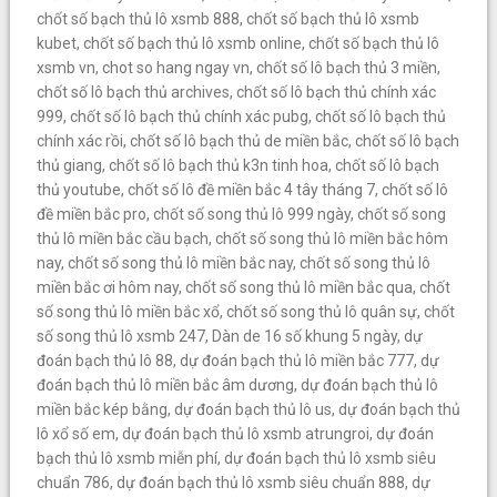
chốt số bạch thủ lô xsmb 888
,
chốt số bạch thủ lô xsmb
kubet
,
chốt số bạch thủ lô xsmb online
,
chốt số bạch thủ lô
xsmb vn
,
chot so hang ngay vn
,
chốt số lô bạch thủ 3 miền
,
chốt số lô bạch thủ archives
,
chốt số lô bạch thủ chính xác
999
,
chốt số lô bạch thủ chính xác pubg
,
chốt số lô bạch thủ
chính xác rồi
,
chốt số lô bạch thủ de miền bắc
,
chốt số lô bạch
thủ giang
,
chốt số lô bạch thủ k3n tinh hoa
,
chốt số lô bạch
thủ youtube
,
chốt số lô đề miền bắc 4 tây tháng 7
,
chốt số lô
đề miền bắc pro
,
chốt số song thủ lô 999 ngày
,
chốt số song
thủ lô miền bắc cầu bạch
,
chốt số song thủ lô miền bắc hôm
nay
,
chốt số song thủ lô miền bắc nay
,
chốt số song thủ lô
miền bắc ơi hôm nay
,
chốt số song thủ lô miền bắc qua
,
chốt
số song thủ lô miền bắc xổ
,
chốt số song thủ lô quân sự
,
chốt
số song thủ lô xsmb 247
,
Dàn de 16 số khung 5 ngày
,
dự
đoán bạch thủ lô 88
,
dự đoán bạch thủ lô miền bắc 777
,
dự
đoán bạch thủ lô miền bắc âm dương
,
dự đoán bạch thủ lô
miền bắc kép bằng
,
dự đoán bạch thủ lô us
,
dự đoán bạch thủ
lô xổ số em
,
dự đoán bạch thủ lô xsmb atrungroi
,
dự đoán
bạch thủ lô xsmb miễn phí
,
dự đoán bạch thủ lô xsmb siêu
chuẩn 786
,
dự đoán bạch thủ lô xsmb siêu chuẩn 888
,
dự