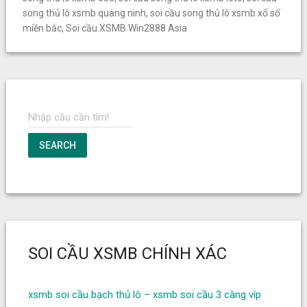
song thủ lô xsmb quang ninh
,
soi cầu song thủ lô xsmb xổ số
miền bắc
,
Soi cầu XSMB Win2888 Asia
SEARCH
SOI CẦU XSMB CHÍNH XÁC
xsmb soi cầu bạch thủ lô – xsmb soi cầu 3 càng víp