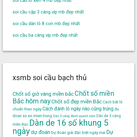
soi cầu lô xiên 4 mb đẹp nhất
soi cầu cặp 3 càng víp mb đẹp nhất
soi cầu dàn lô 8 con mb đẹp nhất
soi cầu ba càng víp mb đẹp nhất
xsmb soi cầu bạch thủ
Chốt số miền
Chốt số giờ vàng miền bắc
Bắc hôm nay
Chốt số đẹp miền Bắc
Cách bắt lô
Cách đánh lô ngày nào cũng trúng
chuẩn theo ngày
du
doan xo so mien trung
Dàn de 3 càng
Dàn 3 càng đánh quanh năm
Dàn de 16 số khung 5
miền Bắc
ngày
Dự
dự đoán
Dự đoán giải đặc biệt ngày mai