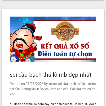
soi cầu bạch thủ lô mb đẹp nhất
Posted on
06/08/2026
by
xsmb soi cầu bạch thủ lô - xsmb
soi cầu 3 càng víp
in
Soi cầu mb cao cấp
,
Soi cầu mb chính
xác
du doan bach thu lo hom nay, du doan bach thu lo kep, du doan