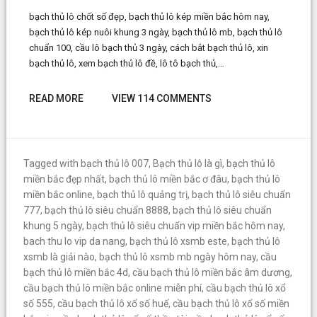
bạch thủ lô chốt số đẹp, bạch thủ lô kép miền bắc hôm nay,
bạch thủ lô kép nuôi khung 3 ngày, bạch thủ lô mb, bạch thủ lô
chuẩn 100, cầu lô bạch thủ 3 ngày, cách bắt bạch thủ lô, xin
bạch thủ lô, xem bạch thủ lô đề, lô tô bạch thủ,…
READ MORE
VIEW 114 COMMENTS
Tagged with
bạch thủ lô 007
,
Bạch thủ lô là gì
,
bạch thủ lô
miền bắc đẹp nhất
,
bạch thủ lô miền bắc ơ đâu
,
bạch thủ lô
miền bắc online
,
bạch thủ lô quảng trị
,
bạch thủ lô siêu chuẩn
777
,
bạch thủ lô siêu chuẩn 8888
,
bạch thủ lô siêu chuẩn
khung 5 ngày
,
bạch thủ lô siêu chuẩn vip miền bắc hôm nay
,
bach thu lo vip da nang
,
bạch thủ lô xsmb este
,
bạch thủ lô
xsmb là giải nào
,
bạch thủ lô xsmb mb ngày hôm nay
,
cầu
bạch thủ lô miền bắc 4d
,
cầu bạch thủ lô miền bắc âm dương
,
cầu bạch thủ lô miền bắc online miễn phí
,
cầu bạch thủ lô xổ
số 555
,
cầu bạch thủ lô xổ số huế
,
cầu bạch thủ lô xổ số miền