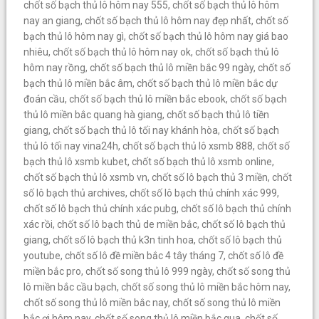
chốt số bạch thủ lô hôm nay 555
,
chốt số bạch thủ lô hôm
nay an giang
,
chốt số bạch thủ lô hôm nay đẹp nhất
,
chốt số
bạch thủ lô hôm nay gì
,
chốt số bạch thủ lô hôm nay giá bao
nhiêu
,
chốt số bạch thủ lô hôm nay ok
,
chốt số bạch thủ lô
hôm nay rồng
,
chốt số bạch thủ lô miền bắc 99 ngày
,
chốt số
bạch thủ lô miền bắc âm
,
chốt số bạch thủ lô miền bắc dự
đoán cầu
,
chốt số bạch thủ lô miền bắc ebook
,
chốt số bạch
thủ lô miền bắc quang hà giang
,
chốt số bạch thủ lô tiền
giang
,
chốt số bạch thủ lô tối nay khánh hòa
,
chốt số bạch
thủ lô tối nay vina24h
,
chốt số bạch thủ lô xsmb 888
,
chốt số
bạch thủ lô xsmb kubet
,
chốt số bạch thủ lô xsmb online
,
chốt số bạch thủ lô xsmb vn
,
chốt số lô bạch thủ 3 miền
,
chốt
số lô bạch thủ archives
,
chốt số lô bạch thủ chính xác 999
,
chốt số lô bạch thủ chính xác pubg
,
chốt số lô bạch thủ chính
xác rồi
,
chốt số lô bạch thủ de miền bắc
,
chốt số lô bạch thủ
giang
,
chốt số lô bạch thủ k3n tinh hoa
,
chốt số lô bạch thủ
youtube
,
chốt số lô đề miền bắc 4 tây tháng 7
,
chốt số lô đề
miền bắc pro
,
chốt số song thủ lô 999 ngày
,
chốt số song thủ
lô miền bắc cầu bạch
,
chốt số song thủ lô miền bắc hôm nay
,
chốt số song thủ lô miền bắc nay
,
chốt số song thủ lô miền
bắc ơi hôm nay
,
chốt số song thủ lô miền bắc qua
,
chốt số