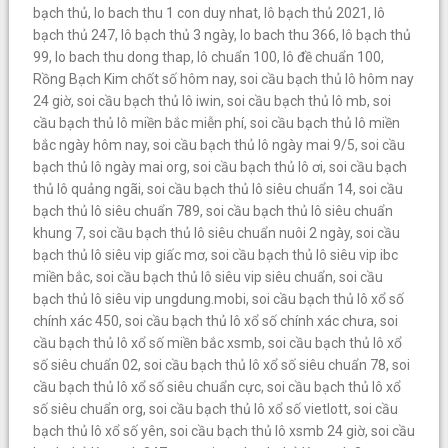
bạch thủ
,
lo bach thu 1 con duy nhat
,
lô bạch thủ 2021
,
lô
bạch thủ 247
,
lô bạch thủ 3 ngày
,
lo bach thu 366
,
lô bạch thủ
99
,
lo bach thu dong thap
,
lô chuẩn 100
,
lô đề chuẩn 100
,
Rồng Bạch Kim chốt số hôm nay
,
soi cầu bạch thủ lô hôm nay
24 giờ
,
soi cầu bạch thủ lô iwin
,
soi cầu bạch thủ lô mb
,
soi
cầu bạch thủ lô miền bắc miễn phí
,
soi cầu bạch thủ lô miền
bắc ngày hôm nay
,
soi cầu bạch thủ lô ngày mai 9/5
,
soi cầu
bạch thủ lô ngày mai org
,
soi cầu bạch thủ lô ơi
,
soi cầu bạch
thủ lô quảng ngãi
,
soi cầu bạch thủ lô siêu chuẩn 14
,
soi cầu
bạch thủ lô siêu chuẩn 789
,
soi cầu bạch thủ lô siêu chuẩn
khung 7
,
soi cầu bạch thủ lô siêu chuẩn nuôi 2 ngày
,
soi cầu
bạch thủ lô siêu vip giấc mơ
,
soi cầu bạch thủ lô siêu vip ibc
miền bắc
,
soi cầu bạch thủ lô siêu vip siêu chuẩn
,
soi cầu
bạch thủ lô siêu vip ungdung.mobi
,
soi cầu bạch thủ lô xổ số
chính xác 450
,
soi cầu bạch thủ lô xổ số chính xác chưa
,
soi
cầu bạch thủ lô xổ số miền bắc xsmb
,
soi cầu bạch thủ lô xổ
số siêu chuẩn 02
,
soi cầu bạch thủ lô xổ số siêu chuẩn 78
,
soi
cầu bạch thủ lô xổ số siêu chuẩn cực
,
soi cầu bạch thủ lô xổ
số siêu chuẩn org
,
soi cầu bạch thủ lô xổ số vietlott
,
soi cầu
bạch thủ lô xổ số yên
,
soi cầu bạch thủ lô xsmb 24 giờ
,
soi cầu