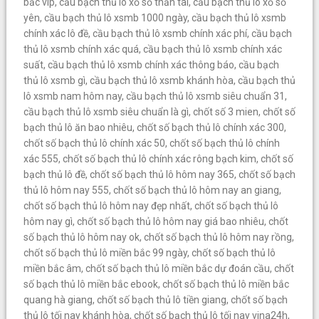
bắc vip
,
cầu bạch thủ lô xổ số thần tài
,
cầu bạch thủ lô xổ số
yên
,
cầu bạch thủ lô xsmb 1000 ngày
,
cầu bạch thủ lô xsmb
chính xác lô đề
,
cầu bạch thủ lô xsmb chính xác phí
,
cầu bạch
thủ lô xsmb chính xác quá
,
cầu bạch thủ lô xsmb chính xác
suất
,
cầu bạch thủ lô xsmb chính xác thông báo
,
cầu bạch
thủ lô xsmb gì
,
cầu bạch thủ lô xsmb khánh hòa
,
cầu bạch thủ
lô xsmb nam hôm nay
,
cầu bạch thủ lô xsmb siêu chuẩn 31
,
cầu bạch thủ lô xsmb siêu chuẩn là gì
,
chốt số 3 mien
,
chốt số
bạch thủ lô ăn bao nhiêu
,
chốt số bạch thủ lô chính xác 300
,
chốt số bạch thủ lô chính xác 50
,
chốt số bạch thủ lô chính
xác 555
,
chốt số bạch thủ lô chính xác rông bạch kim
,
chốt số
bạch thủ lô đề
,
chốt số bạch thủ lô hôm nay 365
,
chốt số bạch
thủ lô hôm nay 555
,
chốt số bạch thủ lô hôm nay an giang
,
chốt số bạch thủ lô hôm nay đẹp nhất
,
chốt số bạch thủ lô
hôm nay gì
,
chốt số bạch thủ lô hôm nay giá bao nhiêu
,
chốt
số bạch thủ lô hôm nay ok
,
chốt số bạch thủ lô hôm nay rồng
,
chốt số bạch thủ lô miền bắc 99 ngày
,
chốt số bạch thủ lô
miền bắc âm
,
chốt số bạch thủ lô miền bắc dự đoán cầu
,
chốt
số bạch thủ lô miền bắc ebook
,
chốt số bạch thủ lô miền bắc
quang hà giang
,
chốt số bạch thủ lô tiền giang
,
chốt số bạch
thủ lô tối nay khánh hòa
,
chốt số bạch thủ lô tối nay vina24h
,