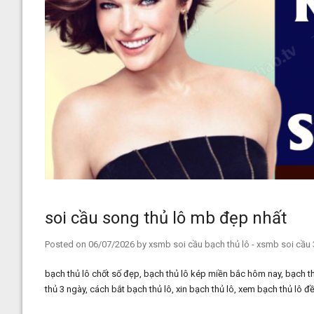
soi cầu song thủ lô mb đẹp nhất
Posted on
06/07/2026
by
xsmb soi cầu bạch thủ lô - xsmb soi cầu 
bạch thủ lô chốt số đẹp, bạch thủ lô kép miền bắc hôm nay, bạch th
thủ 3 ngày, cách bắt bạch thủ lô, xin bạch thủ lô, xem bạch thủ lô đề