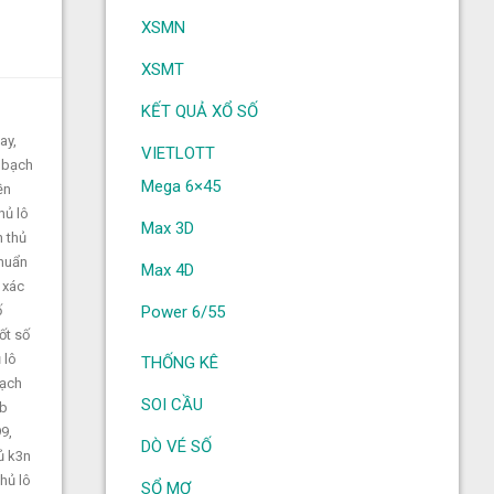
XSMN
XSMT
KẾT QUẢ XỔ SỐ
nay
,
VIETLOTT
 bạch
Mega 6×45
ền
hủ lô
Max 3D
 thủ
chuẩn
Max 4D
 xác
Power 6/55
ố
ốt số
 lô
THỐNG KÊ
bạch
SOI CẦU
mb
99
,
DÒ VÉ SỐ
ủ k3n
hủ lô
SỔ MƠ