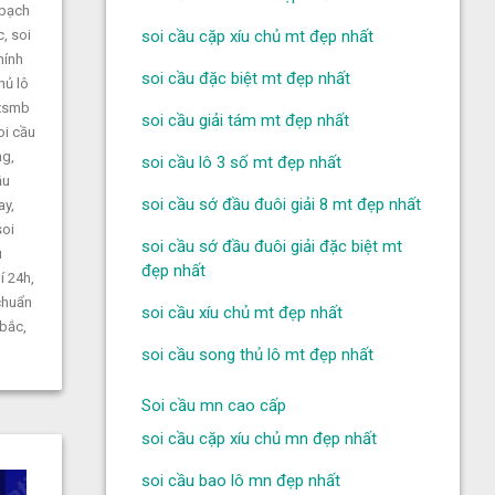
 bạch
c
,
soi
soi cầu cặp xíu chủ mt đẹp nhất
hính
soi cầu đặc biệt mt đẹp nhất
hủ lô
 xsmb
soi cầu giải tám mt đẹp nhất
oi cầu
ng
,
soi cầu lô 3 số mt đẹp nhất
ầu
soi cầu sớ đầu đuôi giải 8 mt đẹp nhất
ay
,
soi
soi cầu sớ đầu đuôi giải đặc biệt mt
u
đẹp nhất
í 24h
,
chuẩn
soi cầu xíu chủ mt đẹp nhất
 bắc
,
soi cầu song thủ lô mt đẹp nhất
Soi cầu mn cao cấp
soi cầu cặp xíu chủ mn đẹp nhất
soi cầu bao lô mn đẹp nhất