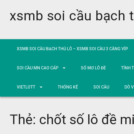
xsmb soi cầu bạch t
XSMB SOI CẦU BẠCH THỦ LÔ – XSMB SOI CẦU 3 CÀNG VÍP
SOI CẦU MN CAO CẤP
SỔ MƠ LÔ ĐỀ
TÍNH 
VIETLOTT
THỐNG KÊ
SOI CẦU
DÒ V
Thẻ:
chốt số lô đề m