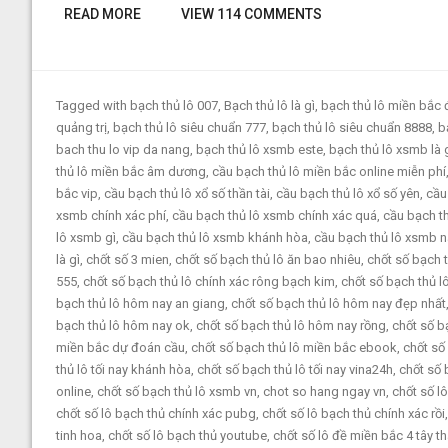
READ MORE
VIEW 114 COMMENTS
Tagged with
bạch thủ lô 007
,
Bạch thủ lô là gì
,
bạch thủ lô miền bắc 
quảng trị
,
bạch thủ lô siêu chuẩn 777
,
bạch thủ lô siêu chuẩn 8888
,
b
bach thu lo vip da nang
,
bạch thủ lô xsmb este
,
bạch thủ lô xsmb là 
thủ lô miền bắc âm dương
,
cầu bạch thủ lô miền bắc online miễn phí
bắc vip
,
cầu bạch thủ lô xổ số thần tài
,
cầu bạch thủ lô xổ số yên
,
cầu
xsmb chính xác phí
,
cầu bạch thủ lô xsmb chính xác quá
,
cầu bạch t
lô xsmb gì
,
cầu bạch thủ lô xsmb khánh hòa
,
cầu bạch thủ lô xsmb 
là gì
,
chốt số 3 mien
,
chốt số bạch thủ lô ăn bao nhiêu
,
chốt số bạch t
555
,
chốt số bạch thủ lô chính xác rông bạch kim
,
chốt số bạch thủ l
bạch thủ lô hôm nay an giang
,
chốt số bạch thủ lô hôm nay đẹp nhất
bạch thủ lô hôm nay ok
,
chốt số bạch thủ lô hôm nay rồng
,
chốt số b
miền bắc dự đoán cầu
,
chốt số bạch thủ lô miền bắc ebook
,
chốt số
thủ lô tối nay khánh hòa
,
chốt số bạch thủ lô tối nay vina24h
,
chốt số 
online
,
chốt số bạch thủ lô xsmb vn
,
chot so hang ngay vn
,
chốt số l
chốt số lô bạch thủ chính xác pubg
,
chốt số lô bạch thủ chính xác rồi
tinh hoa
,
chốt số lô bạch thủ youtube
,
chốt số lô đề miền bắc 4 tây t