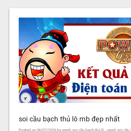
soi cầu bạch thủ lô mb đẹp nhất
Posted on
06/07/2026
by
xsmb soi cầu bạch thủ lô - xsmb soi cầu 