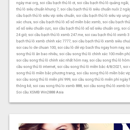
ngày mai org
,
soi cầu bạch thủ lô ơi
,
soi cầu bạch thủ lô quảng ngãi
,
thủ lô siêu chuẩn khung 7
,
soi cầu bạch thủ lô siêu chuẩn nuôi 2 ngà
cầu bạch thủ lô siêu vip siêu chuẩn
,
soi cầu bạch thủ lô siêu vip un
xác chưa
,
soi cầu bạch thủ lô xổ số miền bắc xsmb
,
soi cầu bạch thủ
xổ số siêu chuẩn cực
,
soi cầu bạch thủ lô xổ số siêu chuẩn org
,
soi c
24 giờ
,
soi cầu bạch thủ lô xsmb 247.me
,
soi cau bạch thủ lô xsmb 3
bạch thủ lô xsmb chính xác 7777
,
soi cầu bạch thủ lô xsmb siêu chu
soi cau lo de chuan 100
,
soi câu lô dê vip bach thu ngay hom nay
,
so
song thủ lô ăn bao nhiêu
,
soi cầu song thủ lô chính xác 100 miễn phí
soi cầu song thủ lô chính xác nhất hôm nay
,
soi cầu song thủ lô hôm
cầu song thủ lô internet
,
soi cầu song thủ lô miền bắc 4/8/2021
,
soi 
song thủ lô miền bắc phương trang
,
soi cầu song thủ lô miền bắc vi
soi cầu song thủ lô miễn phí 999
,
soi cầu song thủ lô miễn phí ngày
thông kê
,
soi cau song thủ lo xsmb 888
,
soi cầu song thủ lô xsmb lo
Soi cầu XSMB Win2888 Asia