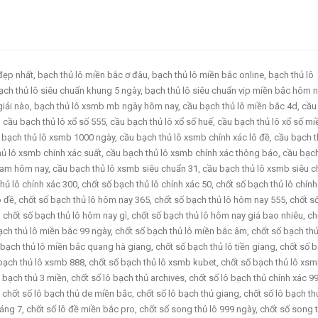
đẹp nhất
,
bạch thủ lô miền bắc ơ đâu
,
bạch thủ lô miền bắc online
,
bạch thủ lô
ạch thủ lô siêu chuẩn khung 5 ngày
,
bạch thủ lô siêu chuẩn vip miền bắc hôm 
giải nào
,
bạch thủ lô xsmb mb ngày hôm nay
,
cầu bạch thủ lô miền bắc 4d
,
cầu
,
cầu bạch thủ lô xổ số 555
,
cầu bạch thủ lô xổ số huế
,
cầu bạch thủ lô xổ số mi
 bạch thủ lô xsmb 1000 ngày
,
cầu bạch thủ lô xsmb chính xác lô đề
,
cầu bạch t
hủ lô xsmb chính xác suất
,
cầu bạch thủ lô xsmb chính xác thông báo
,
cầu bạch
nam hôm nay
,
cầu bạch thủ lô xsmb siêu chuẩn 31
,
cầu bạch thủ lô xsmb siêu 
hủ lô chính xác 300
,
chốt số bạch thủ lô chính xác 50
,
chốt số bạch thủ lô chính
ô đề
,
chốt số bạch thủ lô hôm nay 365
,
chốt số bạch thủ lô hôm nay 555
,
chốt s
,
chốt số bạch thủ lô hôm nay gì
,
chốt số bạch thủ lô hôm nay giá bao nhiêu
,
ch
ạch thủ lô miền bắc 99 ngày
,
chốt số bạch thủ lô miền bắc âm
,
chốt số bạch thủ
 bạch thủ lô miền bắc quang hà giang
,
chốt số bạch thủ lô tiền giang
,
chốt số 
bạch thủ lô xsmb 888
,
chốt số bạch thủ lô xsmb kubet
,
chốt số bạch thủ lô xs
ô bạch thủ 3 miền
,
chốt số lô bạch thủ archives
,
chốt số lô bạch thủ chính xác 9
,
chốt số lô bạch thủ de miền bắc
,
chốt số lô bạch thủ giang
,
chốt số lô bạch th
háng 7
,
chốt số lô đề miền bắc pro
,
chốt số song thủ lô 999 ngày
,
chốt số song t