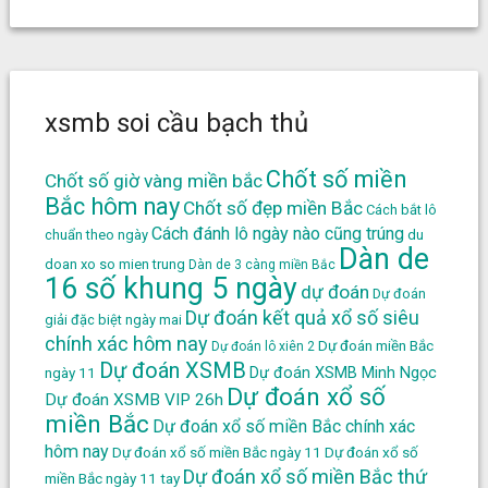
xsmb soi cầu bạch thủ
Chốt số miền
Chốt số giờ vàng miền bắc
Bắc hôm nay
Chốt số đẹp miền Bắc
Cách bắt lô
Cách đánh lô ngày nào cũng trúng
chuẩn theo ngày
du
Dàn de
doan xo so mien trung
Dàn de 3 càng miền Bắc
16 số khung 5 ngày
dự đoán
Dự đoán
Dự đoán kết quả xổ số siêu
giải đặc biệt ngày mai
chính xác hôm nay
Dự đoán miền Bắc
Dự đoán lô xiên 2
Dự đoán XSMB
ngày 11
Dự đoán XSMB Minh Ngọc
Dự đoán xổ số
Dự đoán XSMB VIP 26h
miền Bắc
Dự đoán xổ số miền Bắc chính xác
hôm nay
Dự đoán xổ số miền Bắc ngày 11
Dự đoán xổ số
Dự đoán xổ số miền Bắc thứ
miền Bắc ngày 11 tay