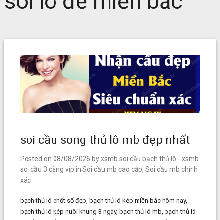
soi lô đề miền bắc
soi cầu song thủ lô mb đẹp nhất
Posted on
08/08/2026
by
xsmb soi cầu bạch thủ lô - xsmb
soi cầu 3 càng víp
in
Soi cầu mb cao cấp
,
Soi cầu mb chính
xác
bạch thủ lô chốt số đẹp, bạch thủ lô kép miền bắc hôm nay,
bạch thủ lô kép nuôi khung 3 ngày, bạch thủ lô mb, bạch thủ lô