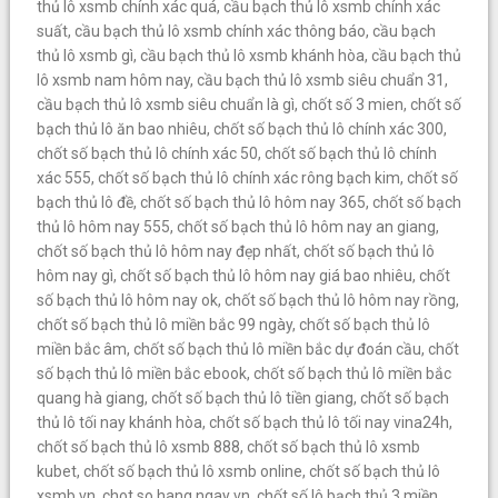
thủ lô xsmb chính xác quá
,
cầu bạch thủ lô xsmb chính xác
suất
,
cầu bạch thủ lô xsmb chính xác thông báo
,
cầu bạch
thủ lô xsmb gì
,
cầu bạch thủ lô xsmb khánh hòa
,
cầu bạch thủ
lô xsmb nam hôm nay
,
cầu bạch thủ lô xsmb siêu chuẩn 31
,
cầu bạch thủ lô xsmb siêu chuẩn là gì
,
chốt số 3 mien
,
chốt số
bạch thủ lô ăn bao nhiêu
,
chốt số bạch thủ lô chính xác 300
,
chốt số bạch thủ lô chính xác 50
,
chốt số bạch thủ lô chính
xác 555
,
chốt số bạch thủ lô chính xác rông bạch kim
,
chốt số
bạch thủ lô đề
,
chốt số bạch thủ lô hôm nay 365
,
chốt số bạch
thủ lô hôm nay 555
,
chốt số bạch thủ lô hôm nay an giang
,
chốt số bạch thủ lô hôm nay đẹp nhất
,
chốt số bạch thủ lô
hôm nay gì
,
chốt số bạch thủ lô hôm nay giá bao nhiêu
,
chốt
số bạch thủ lô hôm nay ok
,
chốt số bạch thủ lô hôm nay rồng
,
chốt số bạch thủ lô miền bắc 99 ngày
,
chốt số bạch thủ lô
miền bắc âm
,
chốt số bạch thủ lô miền bắc dự đoán cầu
,
chốt
số bạch thủ lô miền bắc ebook
,
chốt số bạch thủ lô miền bắc
quang hà giang
,
chốt số bạch thủ lô tiền giang
,
chốt số bạch
thủ lô tối nay khánh hòa
,
chốt số bạch thủ lô tối nay vina24h
,
chốt số bạch thủ lô xsmb 888
,
chốt số bạch thủ lô xsmb
kubet
,
chốt số bạch thủ lô xsmb online
,
chốt số bạch thủ lô
xsmb vn
,
chot so hang ngay vn
,
chốt số lô bạch thủ 3 miền
,