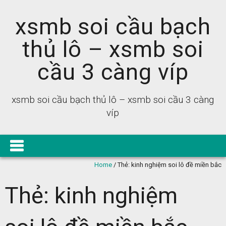
xsmb soi cầu bạch
thủ lô – xsmb soi
cầu 3 càng víp
xsmb soi cầu bạch thủ lô – xsmb soi cầu 3 càng
víp
Home
/
Thẻ:
kinh nghiệm soi lô đề miền bắc
Thẻ:
kinh nghiệm