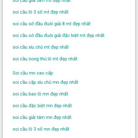
soi cầu giải tám mt đẹp nhất
soi cầu lô 3 số mt đẹp nhất
soi cầu sớ đầu đuôi giải 8 mt đẹp nhất
soi cầu sớ đầu đuôi giải đặc biệt mt đẹp nhất
soi cầu xíu chủ mt đẹp nhất
soi cầu song thủ lô mt đẹp nhất
Soi cầu mn cao cấp
soi cầu cặp xíu chủ mn đẹp nhất
soi cầu bao lô mn đẹp nhất
soi cầu đặc biệt mn đẹp nhất
soi cầu giải tám mn đẹp nhất
soi cầu lô 3 số mn đẹp nhất