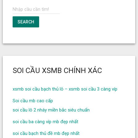
SEARCH
SOI CẦU XSMB CHÍNH XÁC
xsmb soi cầu bạch thủ lô – xsmb soi cầu 3 càng víp
Soi cầu mb cao cấp
soi cầu lô 2 nháy miền bắc siêu chuẩn
soi cầu ba càng víp mb đẹp nhất
soi cầu bạch thủ đề mb đẹp nhất