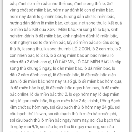
bắc
,
đánh lô miền bắc như thế nào
,
đánh song thủ lô
,
Giờ
vàng chốt số miền bắc
,
hôm nay đánh lô con gì miền bắc
,
hôm nay đánh lô gì miền bắc
,
hướng dẫn chơi lô miền bắc
,
hướng dẫn đánh lô miền bắc
,
ket qua .net song thu lo
,
kết quả
lô miền bắc
,
Kết quả XSKT Miền bắc
,
khi song tử lơ bạn
,
kinh
nghiệm đánh lô đề miền bắc
,
kinh nghiệm đánh lô miền bắc
,
kinh nghiệm soi lô đề miền bắc
,
lấy số miền bắc soi cầu song
thủ lô
,
lk song thu
,
lk song thu mb
,
LÔ 2 CON
,
lô 2 con mb
,
lo 2
con mien bac
,
lô 2 số
,
lô 3 càng miền bắc ăn bao nhiêu
,
lô
câm đầu 2 đánh con gì
,
LÔ CẶP MB
,
LÔ CẶP MIỀN BẮC
,
lô cặp
song thủ khung 3 ngày
,
lô dàn miền bắc
,
lô đá miền bắc
,
lô
đầu 2 câm đánh con gì
,
lô đề miền bắc
,
lô đề miền bắc diễn
đàn
,
lô đề miền bắc hôm nay ra số gì
,
lô đề miền bắc hôm qua
,
lô đề miền bắc là gì
,
lô đề miền bắc ngày hôm nay
,
lô đề miền
bắc online
,
lô đề miền bắc thứ 2
,
lô đẹp hôm nay
,
lô đẹp miền
bắc
,
lô gan miền bắc
,
lô gan miền bắc 2 đại chính
,
Rồng Bạch
Kim chốt số hôm nay
,
soi cầu bạch thủ lô hôm nay 24 giờ
,
soi
cầu bạch thủ lô iwin
,
soi cầu bạch thủ lô miền bắc miễn phí
,
soi cầu bạch thủ lô miền bắc ngày hôm nay
,
soi cầu bạch thủ
lô ngày mai 9/5
,
soi cầu bạch thủ lô ngày mai org
,
soi cầu