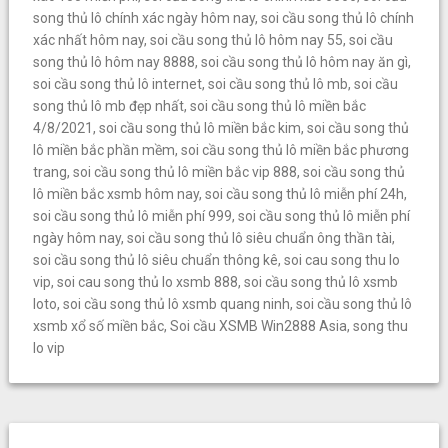
song thủ lô chính xác ngày hôm nay
,
soi cầu song thủ lô chính
xác nhất hôm nay
,
soi cầu song thủ lô hôm nay 55
,
soi cầu
song thủ lô hôm nay 8888
,
soi cầu song thủ lô hôm nay ăn gì
,
soi cầu song thủ lô internet
,
soi cầu song thủ lô mb
,
soi cầu
song thủ lô mb đẹp nhất
,
soi cầu song thủ lô miền bắc
4/8/2021
,
soi cầu song thủ lô miền bắc kim
,
soi cầu song thủ
lô miền bắc phần mềm
,
soi cầu song thủ lô miền bắc phương
trang
,
soi cầu song thủ lô miền bắc vip 888
,
soi cầu song thủ
lô miền bắc xsmb hôm nay
,
soi cầu song thủ lô miễn phí 24h
,
soi cầu song thủ lô miễn phí 999
,
soi cầu song thủ lô miễn phí
ngày hôm nay
,
soi cầu song thủ lô siêu chuẩn ông thần tài
,
soi cầu song thủ lô siêu chuẩn thông kê
,
soi cau song thu lo
vip
,
soi cau song thủ lo xsmb 888
,
soi cầu song thủ lô xsmb
loto
,
soi cầu song thủ lô xsmb quang ninh
,
soi cầu song thủ lô
xsmb xổ số miền bắc
,
Soi cầu XSMB Win2888 Asia
,
song thu
lo vip