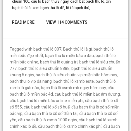
chuẩn 100, cầu lô bạch thủ 3 ngày, cách bắt bạch thủ lô, xin
bạch thủ lô, xem bạch thủ lô đề, lô tô bạch thủ,…
READ MORE
VIEW 114 COMMENTS
Tagged with
bạch thủ lô 007
,
Bạch thủ lô là gì
,
bạch thủ lô
miền bắc đẹp nhất
,
bạch thủ lô miền bắc ơ đâu
,
bạch thủ lô
miền bắc online
,
bạch thủ lô quảng trị
,
bạch thủ lô siêu chuẩn
777
,
bạch thủ lô siêu chuẩn 8888
,
bạch thủ lô siêu chuẩn
khung 5 ngày
,
bạch thủ lô siêu chuẩn vip miền bắc hôm nay
,
bach thu lo vip da nang
,
bạch thủ lô xsmb este
,
bạch thủ lô
xsmb là giải nào
,
bạch thủ lô xsmb mb ngày hôm nay
,
cầu
bạch thủ lô miền bắc 4d
,
cầu bạch thủ lô miền bắc âm dương
,
cầu bạch thủ lô miền bắc online miễn phí
,
cầu bạch thủ lô xổ
số 555
,
cầu bạch thủ lô xổ số huế
,
cầu bạch thủ lô xổ số miền
bắc vip
,
cầu bạch thủ lô xổ số thần tài
,
cầu bạch thủ lô xổ số
yên
,
cầu bạch thủ lô xsmb 1000 ngày
,
cầu bạch thủ lô xsmb
chính xác lô đề
,
cầu bạch thủ lô xsmb chính xác phí
,
cầu bạch