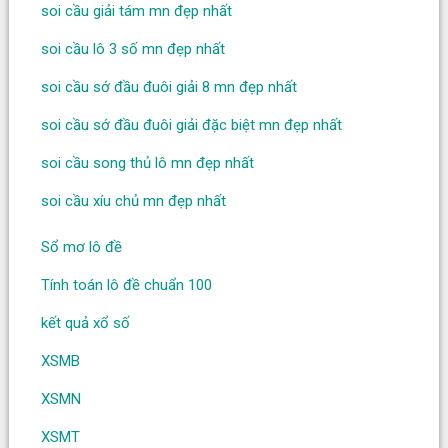
soi cầu giải tám mn đẹp nhất
soi cầu lô 3 số mn đẹp nhất
soi cầu sớ đầu đuôi giải 8 mn đẹp nhất
soi cầu sớ đầu đuôi giải đặc biệt mn đẹp nhất
soi cầu song thủ lô mn đẹp nhất
soi cầu xíu chủ mn đẹp nhất
Sổ mơ lô đề
Tính toán lô đề chuẩn 100
kết quả xổ số
XSMB
XSMN
XSMT