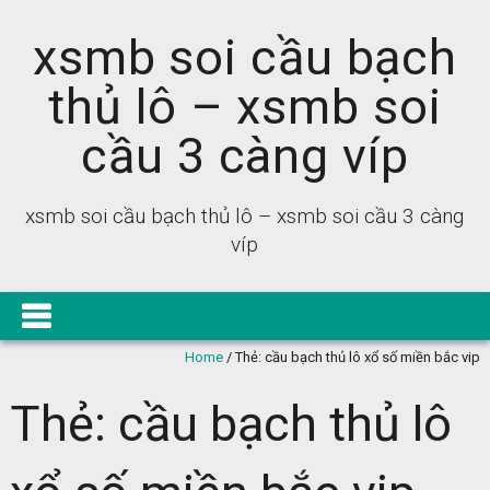
xsmb soi cầu bạch
thủ lô – xsmb soi
cầu 3 càng víp
xsmb soi cầu bạch thủ lô – xsmb soi cầu 3 càng
víp
Home
/
Thẻ:
cầu bạch thủ lô xổ số miền bắc vip
Thẻ:
cầu bạch thủ lô