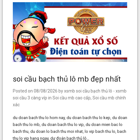
soi cầu bạch thủ lô mb đẹp nhất
Posted on
08/08/2026
by
xsmb soi cầu bạch thủ lô - xsmb
soi cầu 3 càng víp
in
Soi cầu mb cao cấp
,
Soi cầu mb chính
xác
du doan bach thu lo hom nay, du doan bach thu lo kep, du doan
bach thu lo mb, du doan bach thu lo vip, du doan mien bac lo
bach thu, du doan lo bach thu moi nhat, lo vip bach thu lo, bach
thu lo vip hang ngay, dự đoán bạch thủ lô…