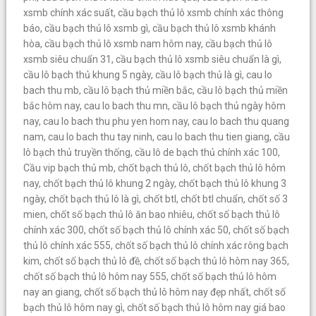
xsmb chính xác suất
,
cầu bạch thủ lô xsmb chính xác thông
báo
,
cầu bạch thủ lô xsmb gì
,
cầu bạch thủ lô xsmb khánh
hòa
,
cầu bạch thủ lô xsmb nam hôm nay
,
cầu bạch thủ lô
xsmb siêu chuẩn 31
,
cầu bạch thủ lô xsmb siêu chuẩn là gì
,
cầu lô bạch thủ khung 5 ngày
,
cầu lô bạch thủ là gì
,
cau lo
bach thu mb
,
cầu lô bạch thủ miền bắc
,
cầu lô bạch thủ miền
bắc hôm nay
,
cau lo bach thu mn
,
cầu lô bạch thủ ngày hôm
nay
,
cau lo bach thu phu yen hom nay
,
cau lo bach thu quang
nam
,
cau lo bach thu tay ninh
,
cau lo bach thu tien giang
,
cầu
lô bạch thủ truyền thống
,
cầu lô de bạch thủ chính xác 100
,
Cầu vip bạch thủ mb
,
chốt bạch thủ lô
,
chốt bạch thủ lô hôm
nay
,
chốt bạch thủ lô khung 2 ngày
,
chốt bạch thủ lô khung 3
ngày
,
chốt bạch thủ lô là gì
,
chốt btl
,
chốt btl chuẩn
,
chốt số 3
mien
,
chốt số bạch thủ lô ăn bao nhiêu
,
chốt số bạch thủ lô
chính xác 300
,
chốt số bạch thủ lô chính xác 50
,
chốt số bạch
thủ lô chính xác 555
,
chốt số bạch thủ lô chính xác rông bạch
kim
,
chốt số bạch thủ lô đề
,
chốt số bạch thủ lô hôm nay 365
,
chốt số bạch thủ lô hôm nay 555
,
chốt số bạch thủ lô hôm
nay an giang
,
chốt số bạch thủ lô hôm nay đẹp nhất
,
chốt số
bạch thủ lô hôm nay gì
,
chốt số bạch thủ lô hôm nay giá bao