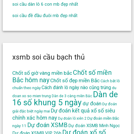
soi cầu dàn lô 6 con mb đẹp nhất
soi cầu đề đầu đuôi mb đẹp nhất
xsmb soi cầu bạch thủ
Chốt số miền
Chốt số giờ vàng miền bắc
Bắc hôm nay
Chốt số đẹp miền Bắc
Cách bắt lô
Cách đánh lô ngày nào cũng trúng
chuẩn theo ngày
du
Dàn de
doan xo so mien trung
Dàn de 3 càng miền Bắc
16 số khung 5 ngày
dự đoán
Dự đoán
Dự đoán kết quả xổ số siêu
giải đặc biệt ngày mai
chính xác hôm nay
Dự đoán miền Bắc
Dự đoán lô xiên 2
Dự đoán XSMB
ngày 11
Dự đoán XSMB Minh Ngọc
Dự đoán xổ số
Dự đoán XSMB VIP 26h