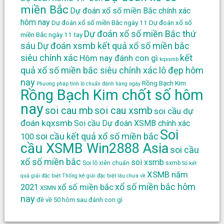
miền Bắc
Dự đoán xổ số miền Bắc chính xác
hôm nay
Dự đoán xổ số miền Bắc ngày 11
Dự đoán xổ số
Dự đoán xổ số miền Bắc thứ
miền Bắc ngày 11 tay
sáu Dự đoán xsmb kết quả xổ số miền bắc
siêu chính xác
kết
Hôm nay đánh con gì
kqxsmb
quả xổ số miền bắc siêu chính xác
lô đẹp hôm
nay
Rồng Bạch Kim
Phương pháp tính lô chuẩn đánh hàng ngày
Rồng Bạch Kim chốt số hôm
nay
soi cau mb
soi cau xsmb
soi cầu dự
đoán kqxsmb
Soi cầu Dự đoán XSMB chính xác
Soi
soi cầu kết quả xổ số miền bắc
100
cầu XSMB Win2888 Asia
soi cầu
xổ số miền bắc
soi xsmb
Soi lô xiên chuẩn
sxmb
Số kết
XSMB năm
quả giải đặc biệt
Thống kê giải đặc biệt lâu chưa về
xổ số miền bắc hôm
2021
xổ số miền bắc
XSMN
nay
đề về 50 hôm sau đánh con gì