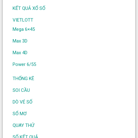
KẾT QUẢ XỔ SỐ
VIETLOTT
Mega 6×45
Max 3D
Max 4D
Power 6/55
THỐNG KÊ
SOI CẦU
DÒ VÉ SỐ
SỔ MƠ
QUAY THỬ
SỐ KẾT QUẢ