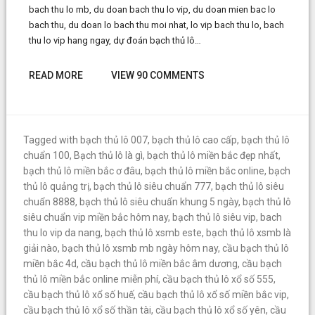
bach thu lo mb, du doan bach thu lo vip, du doan mien bac lo
bach thu, du doan lo bach thu moi nhat, lo vip bach thu lo, bach
thu lo vip hang ngay, dự đoán bạch thủ lô…
READ MORE
VIEW 90 COMMENTS
Tagged with
bạch thủ lô 007
,
bạch thủ lô cao cấp
,
bạch thủ lô
chuẩn 100
,
Bạch thủ lô là gì
,
bạch thủ lô miền bắc đẹp nhất
,
bạch thủ lô miền bắc ơ đâu
,
bạch thủ lô miền bắc online
,
bạch
thủ lô quảng trị
,
bạch thủ lô siêu chuẩn 777
,
bạch thủ lô siêu
chuẩn 8888
,
bạch thủ lô siêu chuẩn khung 5 ngày
,
bạch thủ lô
siêu chuẩn vip miền bắc hôm nay
,
bạch thủ lô siêu vip
,
bach
thu lo vip da nang
,
bạch thủ lô xsmb este
,
bạch thủ lô xsmb là
giải nào
,
bạch thủ lô xsmb mb ngày hôm nay
,
cầu bạch thủ lô
miền bắc 4d
,
cầu bạch thủ lô miền bắc âm dương
,
cầu bạch
thủ lô miền bắc online miễn phí
,
cầu bạch thủ lô xổ số 555
,
cầu bạch thủ lô xổ số huế
,
cầu bạch thủ lô xổ số miền bắc vip
,
cầu bạch thủ lô xổ số thần tài
,
cầu bạch thủ lô xổ số yên
,
cầu