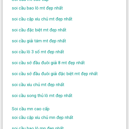
soi cầu bao lô mt đẹp nhất
soi cầu cặp xíu chủ mt đẹp nhất
soi cầu đặc biệt mt đẹp nhất
soi cầu giải tám mt đẹp nhất
soi cầu lô 3 số mt đẹp nhất
soi cầu sớ đầu đuôi giải 8 mt đẹp nhất
soi cầu sớ đầu đuôi giải đặc biệt mt đẹp nhất
soi cầu xíu chủ mt đẹp nhất
soi cầu song thủ lô mt đẹp nhất
Soi cầu mn cao cấp
soi cầu cặp xíu chủ mn đẹp nhất
soi cầu bao lô mn đẹp nhất