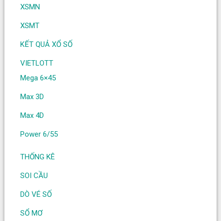
XSMN
XSMT
KẾT QUẢ XỔ SỐ
VIETLOTT
Mega 6×45
Max 3D
Max 4D
Power 6/55
THỐNG KÊ
SOI CẦU
DÒ VÉ SỐ
SỔ MƠ