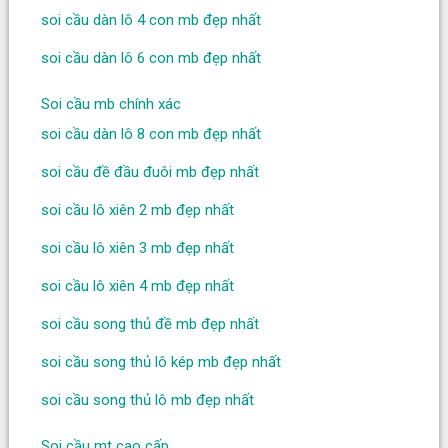
soi cầu dàn lô 4 con mb đẹp nhất
soi cầu dàn lô 6 con mb đẹp nhất
Soi cầu mb chính xác
soi cầu dàn lô 8 con mb đẹp nhất
soi cầu đề đầu đuôi mb đẹp nhất
soi cầu lô xiên 2 mb đẹp nhất
soi cầu lô xiên 3 mb đẹp nhất
soi cầu lô xiên 4 mb đẹp nhất
soi cầu song thủ đề mb đẹp nhất
soi cầu song thủ lô kép mb đẹp nhất
soi cầu song thủ lô mb đẹp nhất
Soi cầu mt cao cấp