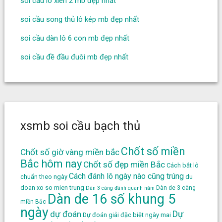
soi cầu lô xiên 2 mb đẹp nhất
soi cầu song thủ lô kép mb đẹp nhất
soi cầu dàn lô 6 con mb đẹp nhất
soi cầu đề đầu đuôi mb đẹp nhất
xsmb soi cầu bạch thủ
Chốt số miền
Chốt số giờ vàng miền bắc
Bắc hôm nay
Chốt số đẹp miền Bắc
Cách bắt lô
Cách đánh lô ngày nào cũng trúng
chuẩn theo ngày
du
doan xo so mien trung
Dàn de 3 càng
Dàn 3 càng đánh quanh năm
Dàn de 16 số khung 5
miền Bắc
ngày
Dự
dự đoán
Dự đoán giải đặc biệt ngày mai