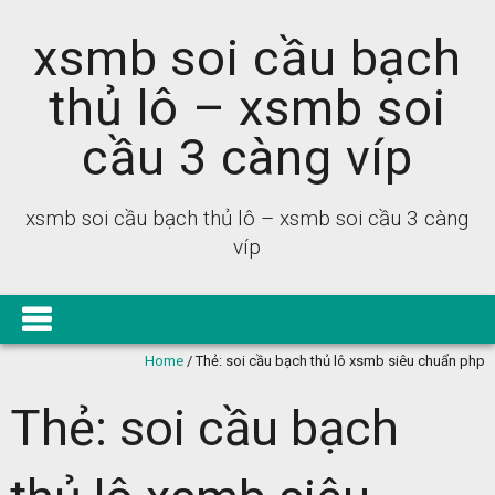
xsmb soi cầu bạch
thủ lô – xsmb soi
cầu 3 càng víp
xsmb soi cầu bạch thủ lô – xsmb soi cầu 3 càng
víp
Home
/
Thẻ:
soi cầu bạch thủ lô xsmb siêu chuẩn php
Thẻ:
soi cầu bạch