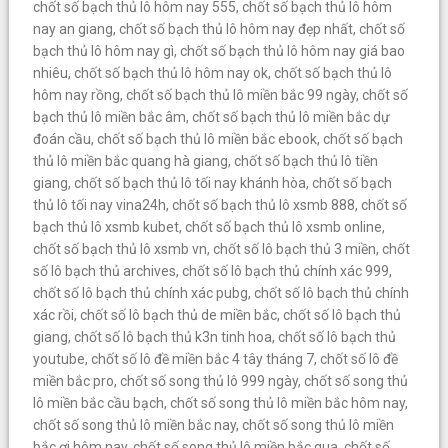
chốt số bạch thủ lô hôm nay 555
,
chốt số bạch thủ lô hôm
nay an giang
,
chốt số bạch thủ lô hôm nay đẹp nhất
,
chốt số
bạch thủ lô hôm nay gì
,
chốt số bạch thủ lô hôm nay giá bao
nhiêu
,
chốt số bạch thủ lô hôm nay ok
,
chốt số bạch thủ lô
hôm nay rồng
,
chốt số bạch thủ lô miền bắc 99 ngày
,
chốt số
bạch thủ lô miền bắc âm
,
chốt số bạch thủ lô miền bắc dự
đoán cầu
,
chốt số bạch thủ lô miền bắc ebook
,
chốt số bạch
thủ lô miền bắc quang hà giang
,
chốt số bạch thủ lô tiền
giang
,
chốt số bạch thủ lô tối nay khánh hòa
,
chốt số bạch
thủ lô tối nay vina24h
,
chốt số bạch thủ lô xsmb 888
,
chốt số
bạch thủ lô xsmb kubet
,
chốt số bạch thủ lô xsmb online
,
chốt số bạch thủ lô xsmb vn
,
chốt số lô bạch thủ 3 miền
,
chốt
số lô bạch thủ archives
,
chốt số lô bạch thủ chính xác 999
,
chốt số lô bạch thủ chính xác pubg
,
chốt số lô bạch thủ chính
xác rồi
,
chốt số lô bạch thủ de miền bắc
,
chốt số lô bạch thủ
giang
,
chốt số lô bạch thủ k3n tinh hoa
,
chốt số lô bạch thủ
youtube
,
chốt số lô đề miền bắc 4 tây tháng 7
,
chốt số lô đề
miền bắc pro
,
chốt số song thủ lô 999 ngày
,
chốt số song thủ
lô miền bắc cầu bạch
,
chốt số song thủ lô miền bắc hôm nay
,
chốt số song thủ lô miền bắc nay
,
chốt số song thủ lô miền
bắc ơi hôm nay
,
chốt số song thủ lô miền bắc qua
,
chốt số