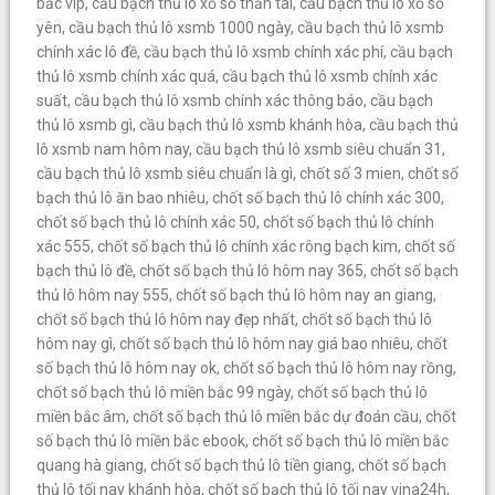
bắc vip
,
cầu bạch thủ lô xổ số thần tài
,
cầu bạch thủ lô xổ số
yên
,
cầu bạch thủ lô xsmb 1000 ngày
,
cầu bạch thủ lô xsmb
chính xác lô đề
,
cầu bạch thủ lô xsmb chính xác phí
,
cầu bạch
thủ lô xsmb chính xác quá
,
cầu bạch thủ lô xsmb chính xác
suất
,
cầu bạch thủ lô xsmb chính xác thông báo
,
cầu bạch
thủ lô xsmb gì
,
cầu bạch thủ lô xsmb khánh hòa
,
cầu bạch thủ
lô xsmb nam hôm nay
,
cầu bạch thủ lô xsmb siêu chuẩn 31
,
cầu bạch thủ lô xsmb siêu chuẩn là gì
,
chốt số 3 mien
,
chốt số
bạch thủ lô ăn bao nhiêu
,
chốt số bạch thủ lô chính xác 300
,
chốt số bạch thủ lô chính xác 50
,
chốt số bạch thủ lô chính
xác 555
,
chốt số bạch thủ lô chính xác rông bạch kim
,
chốt số
bạch thủ lô đề
,
chốt số bạch thủ lô hôm nay 365
,
chốt số bạch
thủ lô hôm nay 555
,
chốt số bạch thủ lô hôm nay an giang
,
chốt số bạch thủ lô hôm nay đẹp nhất
,
chốt số bạch thủ lô
hôm nay gì
,
chốt số bạch thủ lô hôm nay giá bao nhiêu
,
chốt
số bạch thủ lô hôm nay ok
,
chốt số bạch thủ lô hôm nay rồng
,
chốt số bạch thủ lô miền bắc 99 ngày
,
chốt số bạch thủ lô
miền bắc âm
,
chốt số bạch thủ lô miền bắc dự đoán cầu
,
chốt
số bạch thủ lô miền bắc ebook
,
chốt số bạch thủ lô miền bắc
quang hà giang
,
chốt số bạch thủ lô tiền giang
,
chốt số bạch
thủ lô tối nay khánh hòa
,
chốt số bạch thủ lô tối nay vina24h
,