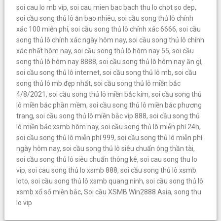
soi cau lo mb víp
,
soi cau mien bac bach thu lo chot so dep
,
soi cầu song thủ lô ăn bao nhiêu
,
soi cầu song thủ lô chính
xác 100 miễn phí
,
soi cầu song thủ lô chính xác 6666
,
soi cầu
song thủ lô chính xác ngày hôm nay
,
soi cầu song thủ lô chính
xác nhất hôm nay
,
soi cầu song thủ lô hôm nay 55
,
soi cầu
song thủ lô hôm nay 8888
,
soi cầu song thủ lô hôm nay ăn gì
,
soi cầu song thủ lô internet
,
soi cầu song thủ lô mb
,
soi cầu
song thủ lô mb đẹp nhất
,
soi cầu song thủ lô miền bắc
4/8/2021
,
soi cầu song thủ lô miền bắc kim
,
soi cầu song thủ
lô miền bắc phần mềm
,
soi cầu song thủ lô miền bắc phương
trang
,
soi cầu song thủ lô miền bắc vip 888
,
soi cầu song thủ
lô miền bắc xsmb hôm nay
,
soi cầu song thủ lô miễn phí 24h
,
soi cầu song thủ lô miễn phí 999
,
soi cầu song thủ lô miễn phí
ngày hôm nay
,
soi cầu song thủ lô siêu chuẩn ông thần tài
,
soi cầu song thủ lô siêu chuẩn thông kê
,
soi cau song thu lo
vip
,
soi cau song thủ lo xsmb 888
,
soi cầu song thủ lô xsmb
loto
,
soi cầu song thủ lô xsmb quang ninh
,
soi cầu song thủ lô
xsmb xổ số miền bắc
,
Soi cầu XSMB Win2888 Asia
,
song thu
lo vip