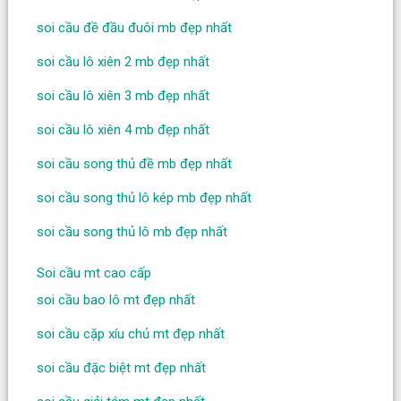
soi cầu đề đầu đuôi mb đẹp nhất
soi cầu lô xiên 2 mb đẹp nhất
soi cầu lô xiên 3 mb đẹp nhất
soi cầu lô xiên 4 mb đẹp nhất
soi cầu song thủ đề mb đẹp nhất
soi cầu song thủ lô kép mb đẹp nhất
soi cầu song thủ lô mb đẹp nhất
Soi cầu mt cao cấp
soi cầu bao lô mt đẹp nhất
soi cầu cặp xíu chủ mt đẹp nhất
soi cầu đặc biệt mt đẹp nhất