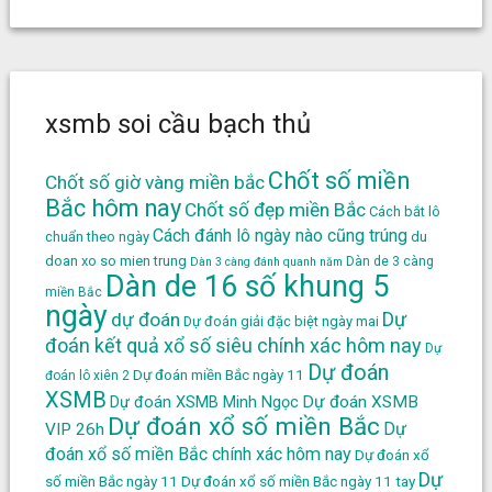
xsmb soi cầu bạch thủ
Chốt số miền
Chốt số giờ vàng miền bắc
Bắc hôm nay
Chốt số đẹp miền Bắc
Cách bắt lô
Cách đánh lô ngày nào cũng trúng
chuẩn theo ngày
du
doan xo so mien trung
Dàn de 3 càng
Dàn 3 càng đánh quanh năm
Dàn de 16 số khung 5
miền Bắc
ngày
Dự
dự đoán
Dự đoán giải đặc biệt ngày mai
đoán kết quả xổ số siêu chính xác hôm nay
Dự
Dự đoán
Dự đoán miền Bắc ngày 11
đoán lô xiên 2
XSMB
Dự đoán XSMB
Dự đoán XSMB Minh Ngọc
Dự đoán xổ số miền Bắc
Dự
VIP 26h
đoán xổ số miền Bắc chính xác hôm nay
Dự đoán xổ
Dự
số miền Bắc ngày 11
Dự đoán xổ số miền Bắc ngày 11 tay