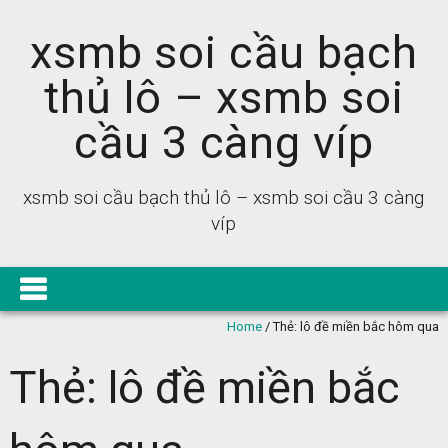
xsmb soi cầu bạch
thủ lô – xsmb soi
cầu 3 càng víp
xsmb soi cầu bạch thủ lô – xsmb soi cầu 3 càng
víp
Home
/
Thẻ:
lô đề miền bắc hôm qua
Thẻ:
lô đề miền bắc