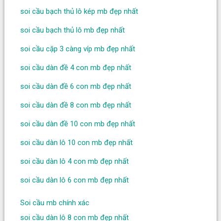
soi cầu bạch thủ lô kép mb đẹp nhất
soi cầu bạch thủ lô mb đẹp nhất
soi cầu cặp 3 càng víp mb đẹp nhất
soi cầu dàn đề 4 con mb đẹp nhất
soi cầu dàn đề 6 con mb đẹp nhất
soi cầu dàn đề 8 con mb đẹp nhất
soi cầu dàn đề 10 con mb đẹp nhất
soi cầu dàn lô 10 con mb đẹp nhất
soi cầu dàn lô 4 con mb đẹp nhất
soi cầu dàn lô 6 con mb đẹp nhất
Soi cầu mb chính xác
soi cầu dàn lô 8 con mb đẹp nhất