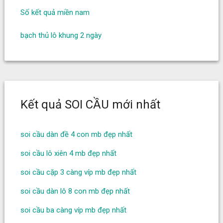
Số kết quả miền nam
bạch thủ lô khung 2 ngày
Kết quả SOI CẦU mới nhất
soi cầu dàn đề 4 con mb đẹp nhất
soi cầu lô xiên 4 mb đẹp nhất
soi cầu cặp 3 càng víp mb đẹp nhất
soi cầu dàn lô 8 con mb đẹp nhất
soi cầu ba càng víp mb đẹp nhất