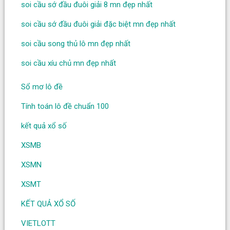
soi cầu sớ đầu đuôi giải 8 mn đẹp nhất
soi cầu sớ đầu đuôi giải đặc biệt mn đẹp nhất
soi cầu song thủ lô mn đẹp nhất
soi cầu xíu chủ mn đẹp nhất
Sổ mơ lô đề
Tính toán lô đề chuẩn 100
kết quả xổ số
XSMB
XSMN
XSMT
KẾT QUẢ XỔ SỐ
VIETLOTT