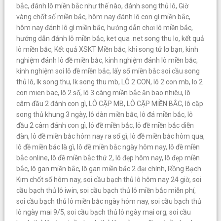
bắc
,
đánh lô miền bắc như thế nào
,
đánh song thủ lô
,
Giờ
vàng chốt số miền bắc
,
hôm nay đánh lô con gì miền bắc
,
hôm nay đánh lô gì miền bắc
,
hướng dẫn chơi lô miền bắc
,
hướng dẫn đánh lô miền bắc
,
ket qua .net song thu lo
,
kết quả
lô miền bắc
,
Kết quả XSKT Miền bắc
,
khi song tử lơ bạn
,
kinh
nghiệm đánh lô đề miền bắc
,
kinh nghiệm đánh lô miền bắc
,
kinh nghiệm soi lô đề miền bắc
,
lấy số miền bắc soi cầu song
thủ lô
,
lk song thu
,
lk song thu mb
,
LÔ 2 CON
,
lô 2 con mb
,
lo 2
con mien bac
,
lô 2 số
,
lô 3 càng miền bắc ăn bao nhiêu
,
lô
câm đầu 2 đánh con gì
,
LÔ CẶP MB
,
LÔ CẶP MIỀN BẮC
,
lô cặp
song thủ khung 3 ngày
,
lô dàn miền bắc
,
lô đá miền bắc
,
lô
đầu 2 câm đánh con gì
,
lô đề miền bắc
,
lô đề miền bắc diễn
đàn
,
lô đề miền bắc hôm nay ra số gì
,
lô đề miền bắc hôm qua
,
lô đề miền bắc là gì
,
lô đề miền bắc ngày hôm nay
,
lô đề miền
bắc online
,
lô đề miền bắc thứ 2
,
lô đẹp hôm nay
,
lô đẹp miền
bắc
,
lô gan miền bắc
,
lô gan miền bắc 2 đại chính
,
Rồng Bạch
Kim chốt số hôm nay
,
soi cầu bạch thủ lô hôm nay 24 giờ
,
soi
cầu bạch thủ lô iwin
,
soi cầu bạch thủ lô miền bắc miễn phí
,
soi cầu bạch thủ lô miền bắc ngày hôm nay
,
soi cầu bạch thủ
lô ngày mai 9/5
,
soi cầu bạch thủ lô ngày mai org
,
soi cầu