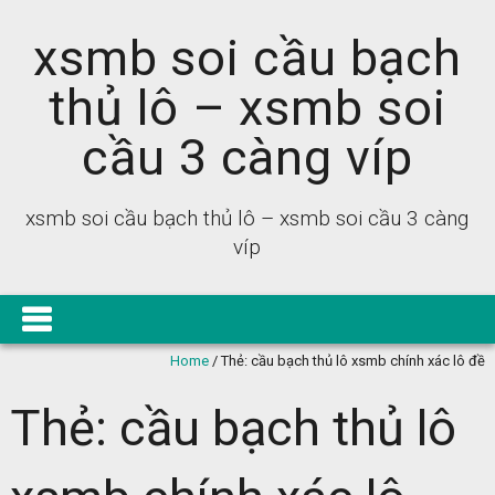
xsmb soi cầu bạch
thủ lô – xsmb soi
cầu 3 càng víp
xsmb soi cầu bạch thủ lô – xsmb soi cầu 3 càng
víp
Home
/
Thẻ:
cầu bạch thủ lô xsmb chính xác lô đề
Thẻ:
cầu bạch thủ lô