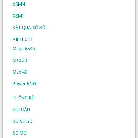
XSMN
XSMT
KẾT QUẢ XỔ SỐ
VIETLOTT
Mega 6×45
Max 3D
Max 4D
Power 6/55
THỐNG KÊ
SOI CẦU
DÒ VÉ SỐ
SỔ MƠ