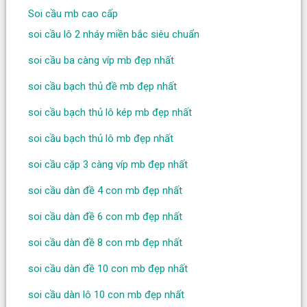
Soi cầu mb cao cấp
soi cầu lô 2 nháy miền bắc siêu chuẩn
soi cầu ba càng víp mb đẹp nhất
soi cầu bạch thủ đề mb đẹp nhất
soi cầu bạch thủ lô kép mb đẹp nhất
soi cầu bạch thủ lô mb đẹp nhất
soi cầu cặp 3 càng víp mb đẹp nhất
soi cầu dàn đề 4 con mb đẹp nhất
soi cầu dàn đề 6 con mb đẹp nhất
soi cầu dàn đề 8 con mb đẹp nhất
soi cầu dàn đề 10 con mb đẹp nhất
soi cầu dàn lô 10 con mb đẹp nhất