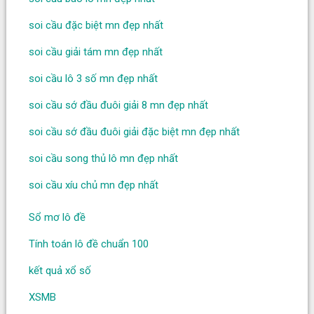
soi cầu đặc biệt mn đẹp nhất
soi cầu giải tám mn đẹp nhất
soi cầu lô 3 số mn đẹp nhất
soi cầu sớ đầu đuôi giải 8 mn đẹp nhất
soi cầu sớ đầu đuôi giải đặc biệt mn đẹp nhất
soi cầu song thủ lô mn đẹp nhất
soi cầu xíu chủ mn đẹp nhất
Sổ mơ lô đề
Tính toán lô đề chuẩn 100
kết quả xổ số
XSMB