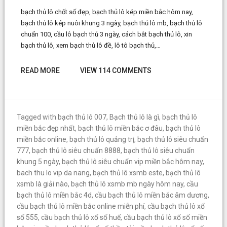
bạch thủ lô chốt số đẹp, bạch thủ lô kép miền bắc hôm nay,
bạch thủ lô kép nuôi khung 3 ngày, bạch thủ lô mb, bạch thủ lô
chuẩn 100, cầu lô bạch thủ 3 ngày, cách bắt bạch thủ lô, xin
bạch thủ lô, xem bạch thủ lô đề, lô tô bạch thủ,…
READ MORE
VIEW 114 COMMENTS
Tagged with
bạch thủ lô 007
,
Bạch thủ lô là gì
,
bạch thủ lô
miền bắc đẹp nhất
,
bạch thủ lô miền bắc ơ đâu
,
bạch thủ lô
miền bắc online
,
bạch thủ lô quảng trị
,
bạch thủ lô siêu chuẩn
777
,
bạch thủ lô siêu chuẩn 8888
,
bạch thủ lô siêu chuẩn
khung 5 ngày
,
bạch thủ lô siêu chuẩn vip miền bắc hôm nay
,
bach thu lo vip da nang
,
bạch thủ lô xsmb este
,
bạch thủ lô
xsmb là giải nào
,
bạch thủ lô xsmb mb ngày hôm nay
,
cầu
bạch thủ lô miền bắc 4d
,
cầu bạch thủ lô miền bắc âm dương
,
cầu bạch thủ lô miền bắc online miễn phí
,
cầu bạch thủ lô xổ
số 555
,
cầu bạch thủ lô xổ số huế
,
cầu bạch thủ lô xổ số miền