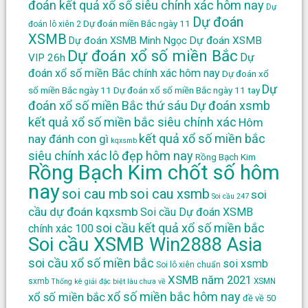
đoán kết quả xổ số siêu chính xác hôm nay
Dự
Dự đoán
Dự đoán miền Bắc ngày 11
đoán lô xiên 2
XSMB
Dự đoán XSMB
Dự đoán XSMB Minh Ngọc
Dự đoán xổ số miền Bắc
Dự
VIP 26h
đoán xổ số miền Bắc chính xác hôm nay
Dự đoán xổ
Dự
số miền Bắc ngày 11
Dự đoán xổ số miền Bắc ngày 11 tay
đoán xổ số miền Bắc thứ sáu Dự đoán xsmb
kết quả xổ số miền bắc siêu chính xác
Hôm
kết quả xổ số miền bắc
nay đánh con gì
kqxsmb
siêu chính xác
lô đẹp hôm nay
Rồng Bạch Kim
Rồng Bạch Kim chốt số hôm
nay
soi cau mb
soi cau xsmb
soi
Soi cầu 247
cầu dự đoán kqxsmb
Soi cầu Dự đoán XSMB
soi cầu kết quả xổ số miền bắc
chính xác 100
Soi cầu XSMB Win2888 Asia
soi cầu xổ số miền bắc
soi xsmb
Soi lô xiên chuẩn
XSMB năm 2021
sxmb
XSMN
Thống kê giải đặc biệt lâu chưa về
xổ số miền bắc hôm nay
xổ số miền bắc
đề về 50