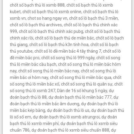
chốt số bạch thủ lô xsmb 888
,
chốt số bạch thủ lô xsmb
kubet
,
chốt số bạch thủ lô xsmb online
,
chốt số bạch thủ lô
xsmb vn
,
chot so hang ngay vn
,
chốt số lô bạch thủ 3 miền
,
chốt số lô bạch thủ archives
,
chốt số lô bạch thủ chính xác
999
,
chốt số lô bạch thủ chính xác pubg
,
chốt số lô bạch thủ
chính xác rồi
,
chốt số lô bạch thủ de miền bắc
,
chốt số lô bạch
thủ giang
,
chốt số lô bạch thủ k3n tinh hoa
,
chốt số lô bạch
thủ youtube
,
chốt số lô đề miền bắc 4 tây tháng 7
,
chốt số lô
đề miền bắc pro
,
chốt số song thủ lô 999 ngày
,
chốt số song
thủ lô miền bắc cầu bạch
,
chốt số song thủ lô miền bắc hôm
nay
,
chốt số song thủ lô miền bắc nay
,
chốt số song thủ lô
miền bắc ơi hôm nay
,
chốt số song thủ lô miền bắc qua
,
chốt
số song thủ lô miền bắc xổ
,
chốt số song thủ lô quân sự
,
chốt
số song thủ lô xsmb 247
,
Dàn de 16 số khung 5 ngày
,
dự
đoán bạch thủ lô 88
,
dự đoán bạch thủ lô miền bắc 777
,
dự
đoán bạch thủ lô miền bắc âm dương
,
dự đoán bạch thủ lô
miền bắc kép bằng
,
dự đoán bạch thủ lô us
,
dự đoán bạch thủ
lô xổ số em
,
dự đoán bạch thủ lô xsmb atrungroi
,
dự đoán
bạch thủ lô xsmb miễn phí
,
dự đoán bạch thủ lô xsmb siêu
chuẩn 786
,
dự đoán bạch thủ lô xsmb siêu chuẩn 888
,
dự