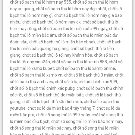
chốt số bạch thủ lô hôm nay 555
,
chốt số bạch thủ lô hôm
nay an giang
,
chốt số bạch thủ lô hôm nay đẹp nhất
,
chốt số
bạch thủ lô hôm nay gì
,
chốt số bạch thủ lô hôm nay giá bao
nhiêu
,
chốt số bạch thủ lô hôm nay ok
,
chốt số bạch thủ lô
hôm nay rồng
,
chốt số bạch thủ lô miền bắc 99 ngày
,
chốt số
bạch thủ lô miền bắc âm
,
chốt số bạch thủ lô miền bắc dự
đoán cầu
,
chốt số bạch thủ lô miền bắc ebook
,
chốt số bạch
thủ lô miền bắc quang hà giang
,
chốt số bạch thủ lô tiền
giang
,
chốt số bạch thủ lô tối nay khánh hòa
,
chốt số bạch
thủ lô tối nay vina24h
,
chốt số bạch thủ lô xsmb 888
,
chốt số
bạch thủ lô xsmb kubet
,
chốt số bạch thủ lô xsmb online
,
chốt số bạch thủ lô xsmb vn
,
chốt số lô bạch thủ 3 miền
,
chốt
số lô bạch thủ archives
,
chốt số lô bạch thủ chính xác 999
,
chốt số lô bạch thủ chính xác pubg
,
chốt số lô bạch thủ chính
xác rồi
,
chốt số lô bạch thủ de miền bắc
,
chốt số lô bạch thủ
giang
,
chốt số lô bạch thủ k3n tinh hoa
,
chốt số lô bạch thủ
youtube
,
chốt số lô đề miền bắc 4 tây tháng 7
,
chốt số lô đề
miền bắc pro
,
chốt số song thủ lô 999 ngày
,
chốt số song thủ
lô miền bắc cầu bạch
,
chốt số song thủ lô miền bắc hôm nay
,
chốt số song thủ lô miền bắc nay
,
chốt số song thủ lô miền
bắc ơi hôm nay
,
chốt số song thủ lô miền bắc qua
,
chốt số