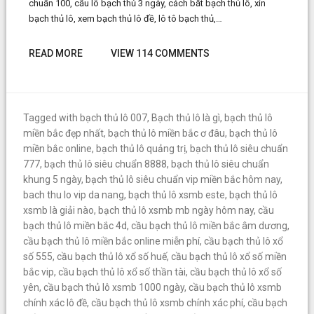
chuẩn 100, cầu lô bạch thủ 3 ngày, cách bắt bạch thủ lô, xin
bạch thủ lô, xem bạch thủ lô đề, lô tô bạch thủ,…
READ MORE
VIEW 114 COMMENTS
Tagged with
bạch thủ lô 007
,
Bạch thủ lô là gì
,
bạch thủ lô
miền bắc đẹp nhất
,
bạch thủ lô miền bắc ơ đâu
,
bạch thủ lô
miền bắc online
,
bạch thủ lô quảng trị
,
bạch thủ lô siêu chuẩn
777
,
bạch thủ lô siêu chuẩn 8888
,
bạch thủ lô siêu chuẩn
khung 5 ngày
,
bạch thủ lô siêu chuẩn vip miền bắc hôm nay
,
bach thu lo vip da nang
,
bạch thủ lô xsmb este
,
bạch thủ lô
xsmb là giải nào
,
bạch thủ lô xsmb mb ngày hôm nay
,
cầu
bạch thủ lô miền bắc 4d
,
cầu bạch thủ lô miền bắc âm dương
,
cầu bạch thủ lô miền bắc online miễn phí
,
cầu bạch thủ lô xổ
số 555
,
cầu bạch thủ lô xổ số huế
,
cầu bạch thủ lô xổ số miền
bắc vip
,
cầu bạch thủ lô xổ số thần tài
,
cầu bạch thủ lô xổ số
yên
,
cầu bạch thủ lô xsmb 1000 ngày
,
cầu bạch thủ lô xsmb
chính xác lô đề
,
cầu bạch thủ lô xsmb chính xác phí
,
cầu bạch