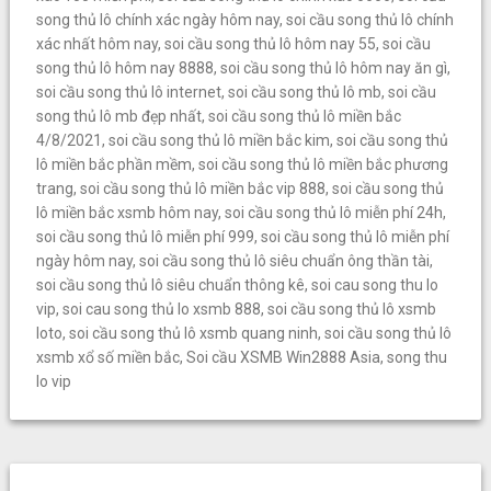
song thủ lô chính xác ngày hôm nay
,
soi cầu song thủ lô chính
xác nhất hôm nay
,
soi cầu song thủ lô hôm nay 55
,
soi cầu
song thủ lô hôm nay 8888
,
soi cầu song thủ lô hôm nay ăn gì
,
soi cầu song thủ lô internet
,
soi cầu song thủ lô mb
,
soi cầu
song thủ lô mb đẹp nhất
,
soi cầu song thủ lô miền bắc
4/8/2021
,
soi cầu song thủ lô miền bắc kim
,
soi cầu song thủ
lô miền bắc phần mềm
,
soi cầu song thủ lô miền bắc phương
trang
,
soi cầu song thủ lô miền bắc vip 888
,
soi cầu song thủ
lô miền bắc xsmb hôm nay
,
soi cầu song thủ lô miễn phí 24h
,
soi cầu song thủ lô miễn phí 999
,
soi cầu song thủ lô miễn phí
ngày hôm nay
,
soi cầu song thủ lô siêu chuẩn ông thần tài
,
soi cầu song thủ lô siêu chuẩn thông kê
,
soi cau song thu lo
vip
,
soi cau song thủ lo xsmb 888
,
soi cầu song thủ lô xsmb
loto
,
soi cầu song thủ lô xsmb quang ninh
,
soi cầu song thủ lô
xsmb xổ số miền bắc
,
Soi cầu XSMB Win2888 Asia
,
song thu
lo vip