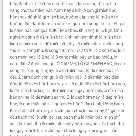
bắc
,
đánh lô miền bắc như thế nào
,
đánh song thủ lô
,
Giờ
vàng chốt số miền bắc
,
hôm nay đánh lô con gì miền bắc
,
hôm nay đánh lô gì miền bắc
,
hướng dẫn chơi lô miền bắc
,
hướng dẫn đánh lô miền bắc
,
ket qua .net song thu lo
,
kết quả
lô miền bắc
,
Kết quả XSKT Miền bắc
,
khi song tử lơ bạn
,
kinh
nghiệm đánh lô đề miền bắc
,
kinh nghiệm đánh lô miền bắc
,
kinh nghiệm soi lô đề miền bắc
,
lấy số miền bắc soi cầu song
thủ lô
,
lk song thu
,
lk song thu mb
,
LÔ 2 CON
,
lô 2 con mb
,
lo 2
con mien bac
,
lô 2 số
,
lô 3 càng miền bắc ăn bao nhiêu
,
lô
câm đầu 2 đánh con gì
,
LÔ CẶP MB
,
LÔ CẶP MIỀN BẮC
,
lô cặp
song thủ khung 3 ngày
,
lô dàn miền bắc
,
lô đá miền bắc
,
lô
đầu 2 câm đánh con gì
,
lô đề miền bắc
,
lô đề miền bắc diễn
đàn
,
lô đề miền bắc hôm nay ra số gì
,
lô đề miền bắc hôm qua
,
lô đề miền bắc là gì
,
lô đề miền bắc ngày hôm nay
,
lô đề miền
bắc online
,
lô đề miền bắc thứ 2
,
lô đẹp hôm nay
,
lô đẹp miền
bắc
,
lô gan miền bắc
,
lô gan miền bắc 2 đại chính
,
Rồng Bạch
Kim chốt số hôm nay
,
soi cầu bạch thủ lô hôm nay 24 giờ
,
soi
cầu bạch thủ lô iwin
,
soi cầu bạch thủ lô miền bắc miễn phí
,
soi cầu bạch thủ lô miền bắc ngày hôm nay
,
soi cầu bạch thủ
lô ngày mai 9/5
,
soi cầu bạch thủ lô ngày mai org
,
soi cầu