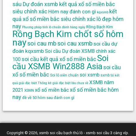
sáu Dự đoán xsmb kết quả xổ số miền bắc
siêu chính xác
kết
Hôm nay đánh con gì
kqxsmb
quả xổ số miền bắc siêu chính xác
lô đẹp hôm
nay
Rồng Bạch Kim
Phương pháp tính lô chuẩn đánh hàng ngày
Rồng Bạch Kim chốt số hôm
nay
soi cau mb
soi cau xsmb
soi cầu dự
đoán kqxsmb
Soi cầu Dự đoán XSMB chính xác
Soi
soi cầu kết quả xổ số miền bắc
100
cầu XSMB Win2888 Asia
soi cầu
xổ số miền bắc
soi xsmb
Soi lô xiên chuẩn
sxmb
Số kết
XSMB năm
quả giải đặc biệt
Thống kê giải đặc biệt lâu chưa về
xổ số miền bắc hôm
2021
xổ số miền bắc
XSMN
nay
đề về 50 hôm sau đánh con gì
Copyright © 2026, xsmb soi cầu bạch thủ lô - xsmb soi cầu 3 càng víp.