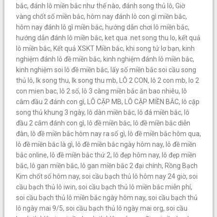
bắc
,
đánh lô miền bắc như thế nào
,
đánh song thủ lô
,
Giờ
vàng chốt số miền bắc
,
hôm nay đánh lô con gì miền bắc
,
hôm nay đánh lô gì miền bắc
,
hướng dẫn chơi lô miền bắc
,
hướng dẫn đánh lô miền bắc
,
ket qua .net song thu lo
,
kết quả
lô miền bắc
,
Kết quả XSKT Miền bắc
,
khi song tử lơ bạn
,
kinh
nghiệm đánh lô đề miền bắc
,
kinh nghiệm đánh lô miền bắc
,
kinh nghiệm soi lô đề miền bắc
,
lấy số miền bắc soi cầu song
thủ lô
,
lk song thu
,
lk song thu mb
,
LÔ 2 CON
,
lô 2 con mb
,
lo 2
con mien bac
,
lô 2 số
,
lô 3 càng miền bắc ăn bao nhiêu
,
lô
câm đầu 2 đánh con gì
,
LÔ CẶP MB
,
LÔ CẶP MIỀN BẮC
,
lô cặp
song thủ khung 3 ngày
,
lô dàn miền bắc
,
lô đá miền bắc
,
lô
đầu 2 câm đánh con gì
,
lô đề miền bắc
,
lô đề miền bắc diễn
đàn
,
lô đề miền bắc hôm nay ra số gì
,
lô đề miền bắc hôm qua
,
lô đề miền bắc là gì
,
lô đề miền bắc ngày hôm nay
,
lô đề miền
bắc online
,
lô đề miền bắc thứ 2
,
lô đẹp hôm nay
,
lô đẹp miền
bắc
,
lô gan miền bắc
,
lô gan miền bắc 2 đại chính
,
Rồng Bạch
Kim chốt số hôm nay
,
soi cầu bạch thủ lô hôm nay 24 giờ
,
soi
cầu bạch thủ lô iwin
,
soi cầu bạch thủ lô miền bắc miễn phí
,
soi cầu bạch thủ lô miền bắc ngày hôm nay
,
soi cầu bạch thủ
lô ngày mai 9/5
,
soi cầu bạch thủ lô ngày mai org
,
soi cầu