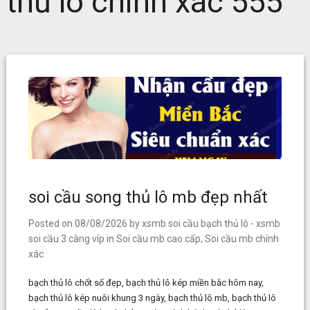
thủ lô chính xác 555
soi cầu song thủ lô mb đẹp nhất
Posted on
08/08/2026
by
xsmb soi cầu bạch thủ lô - xsmb
soi cầu 3 càng víp
in
Soi cầu mb cao cấp
,
Soi cầu mb chính
xác
bạch thủ lô chốt số đẹp, bạch thủ lô kép miền bắc hôm nay,
bạch thủ lô kép nuôi khung 3 ngày, bạch thủ lô mb, bạch thủ lô