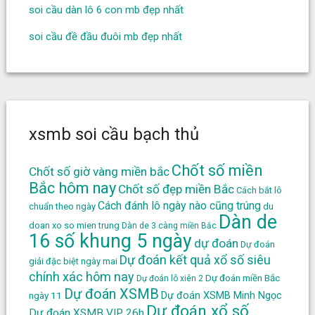
soi cầu dàn lô 6 con mb đẹp nhất
soi cầu đề đầu đuôi mb đẹp nhất
xsmb soi cầu bạch thủ
Chốt số miền
Chốt số giờ vàng miền bắc
Bắc hôm nay
Chốt số đẹp miền Bắc
Cách bắt lô
Cách đánh lô ngày nào cũng trúng
chuẩn theo ngày
du
Dàn de
doan xo so mien trung
Dàn de 3 càng miền Bắc
16 số khung 5 ngày
dự đoán
Dự đoán
Dự đoán kết quả xổ số siêu
giải đặc biệt ngày mai
chính xác hôm nay
Dự đoán miền Bắc
Dự đoán lô xiên 2
Dự đoán XSMB
ngày 11
Dự đoán XSMB Minh Ngọc
Dự đoán xổ số
Dự đoán XSMB VIP 26h