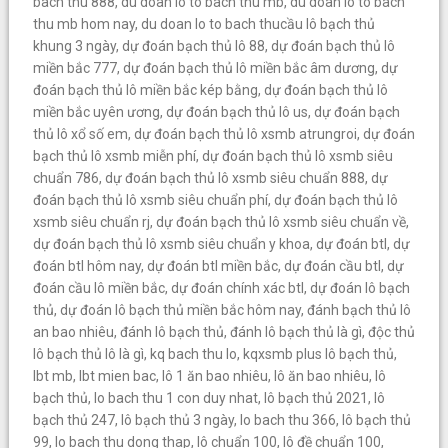
bach thu 888
,
du doan lo to bach thu mb
,
du doan lo to bach
thu mb hom nay
,
du doan lo to bach thucầu lô bạch thủ
khung 3 ngày
,
dự đoán bạch thủ lô 88
,
dự đoán bạch thủ lô
miền bắc 777
,
dự đoán bạch thủ lô miền bắc âm dương
,
dự
đoán bạch thủ lô miền bắc kép bằng
,
dự đoán bạch thủ lô
miền bắc uyên ương
,
dự đoán bạch thủ lô us
,
dự đoán bạch
thủ lô xổ số em
,
dự đoán bạch thủ lô xsmb atrungroi
,
dự đoán
bạch thủ lô xsmb miễn phí
,
dự đoán bạch thủ lô xsmb siêu
chuẩn 786
,
dự đoán bạch thủ lô xsmb siêu chuẩn 888
,
dự
đoán bạch thủ lô xsmb siêu chuẩn phí
,
dự đoán bạch thủ lô
xsmb siêu chuẩn rj
,
dự đoán bạch thủ lô xsmb siêu chuẩn về
,
dự đoán bạch thủ lô xsmb siêu chuẩn y khoa
,
dự đoán btl
,
dự
đoán btl hôm nay
,
dự đoán btl miền bắc
,
dự đoán cầu btl
,
dự
đoán cầu lô miền bắc
,
dự đoán chính xác btl
,
dự đoán lô bạch
thủ
,
dự đoán lô bạch thủ miền bắc hôm nay
,
đánh bạch thủ lô
an bao nhiêu
,
đánh lô bạch thủ
,
đánh lô bạch thủ là gì
,
độc thủ
lô bạch thủ lô là gì
,
kq bach thu lo
,
kqxsmb plus lô bạch thủ
,
lbt mb
,
lbt mien bac
,
lô 1 ăn bao nhiêu
,
lô ăn bao nhiêu
,
lô
bạch thủ
,
lo bach thu 1 con duy nhat
,
lô bạch thủ 2021
,
lô
bạch thủ 247
,
lô bạch thủ 3 ngày
,
lo bach thu 366
,
lô bạch thủ
99
,
lo bach thu dong thap
,
lô chuẩn 100
,
lô đề chuẩn 100
,