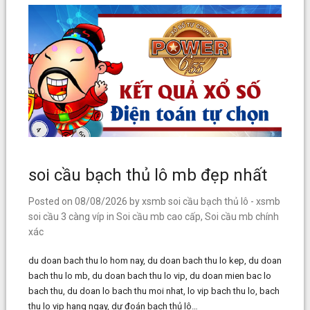
soi cầu bạch thủ lô mb đẹp nhất
Posted on
08/08/2026
by
xsmb soi cầu bạch thủ lô - xsmb
soi cầu 3 càng víp
in
Soi cầu mb cao cấp
,
Soi cầu mb chính
xác
du doan bach thu lo hom nay, du doan bach thu lo kep, du doan
bach thu lo mb, du doan bach thu lo vip, du doan mien bac lo
bach thu, du doan lo bach thu moi nhat, lo vip bach thu lo, bach
thu lo vip hang ngay, dự đoán bạch thủ lô…