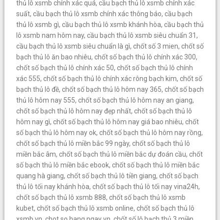
thủ lô xsmb chính xác quá
,
cầu bạch thủ lô xsmb chính xác
suất
,
cầu bạch thủ lô xsmb chính xác thông báo
,
cầu bạch
thủ lô xsmb gì
,
cầu bạch thủ lô xsmb khánh hòa
,
cầu bạch thủ
lô xsmb nam hôm nay
,
cầu bạch thủ lô xsmb siêu chuẩn 31
,
cầu bạch thủ lô xsmb siêu chuẩn là gì
,
chốt số 3 mien
,
chốt số
bạch thủ lô ăn bao nhiêu
,
chốt số bạch thủ lô chính xác 300
,
chốt số bạch thủ lô chính xác 50
,
chốt số bạch thủ lô chính
xác 555
,
chốt số bạch thủ lô chính xác rông bạch kim
,
chốt số
bạch thủ lô đề
,
chốt số bạch thủ lô hôm nay 365
,
chốt số bạch
thủ lô hôm nay 555
,
chốt số bạch thủ lô hôm nay an giang
,
chốt số bạch thủ lô hôm nay đẹp nhất
,
chốt số bạch thủ lô
hôm nay gì
,
chốt số bạch thủ lô hôm nay giá bao nhiêu
,
chốt
số bạch thủ lô hôm nay ok
,
chốt số bạch thủ lô hôm nay rồng
,
chốt số bạch thủ lô miền bắc 99 ngày
,
chốt số bạch thủ lô
miền bắc âm
,
chốt số bạch thủ lô miền bắc dự đoán cầu
,
chốt
số bạch thủ lô miền bắc ebook
,
chốt số bạch thủ lô miền bắc
quang hà giang
,
chốt số bạch thủ lô tiền giang
,
chốt số bạch
thủ lô tối nay khánh hòa
,
chốt số bạch thủ lô tối nay vina24h
,
chốt số bạch thủ lô xsmb 888
,
chốt số bạch thủ lô xsmb
kubet
,
chốt số bạch thủ lô xsmb online
,
chốt số bạch thủ lô
xsmb vn
,
chot so hang ngay vn
,
chốt số lô bạch thủ 3 miền
,