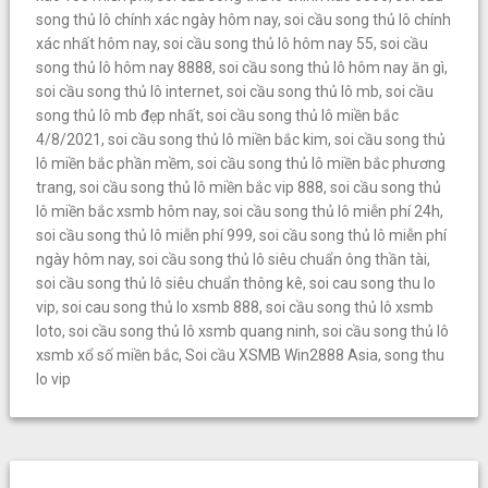
song thủ lô chính xác ngày hôm nay
,
soi cầu song thủ lô chính
xác nhất hôm nay
,
soi cầu song thủ lô hôm nay 55
,
soi cầu
song thủ lô hôm nay 8888
,
soi cầu song thủ lô hôm nay ăn gì
,
soi cầu song thủ lô internet
,
soi cầu song thủ lô mb
,
soi cầu
song thủ lô mb đẹp nhất
,
soi cầu song thủ lô miền bắc
4/8/2021
,
soi cầu song thủ lô miền bắc kim
,
soi cầu song thủ
lô miền bắc phần mềm
,
soi cầu song thủ lô miền bắc phương
trang
,
soi cầu song thủ lô miền bắc vip 888
,
soi cầu song thủ
lô miền bắc xsmb hôm nay
,
soi cầu song thủ lô miễn phí 24h
,
soi cầu song thủ lô miễn phí 999
,
soi cầu song thủ lô miễn phí
ngày hôm nay
,
soi cầu song thủ lô siêu chuẩn ông thần tài
,
soi cầu song thủ lô siêu chuẩn thông kê
,
soi cau song thu lo
vip
,
soi cau song thủ lo xsmb 888
,
soi cầu song thủ lô xsmb
loto
,
soi cầu song thủ lô xsmb quang ninh
,
soi cầu song thủ lô
xsmb xổ số miền bắc
,
Soi cầu XSMB Win2888 Asia
,
song thu
lo vip