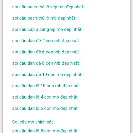
soi cầu bạch thủ lô kép mb đẹp nhất
soi cầu bạch thủ lô mb đẹp nhất
soi cầu cặp 3 càng víp mb đẹp nhất
soi cầu dàn đề 4 con mb đẹp nhất
soi cầu dàn đề 6 con mb đẹp nhất
soi cầu dàn đề 8 con mb đẹp nhất
soi cầu dàn đề 10 con mb đẹp nhất
soi cầu dàn lô 10 con mb đẹp nhất
soi cầu dàn lô 4 con mb đẹp nhất
soi cầu dàn lô 6 con mb đẹp nhất
Soi cầu mb chính xác
soi cầu dàn lô 8 con mb đẹp nhất