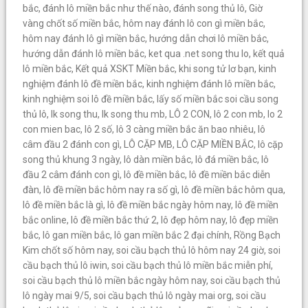
bắc
,
đánh lô miền bắc như thế nào
,
đánh song thủ lô
,
Giờ
vàng chốt số miền bắc
,
hôm nay đánh lô con gì miền bắc
,
hôm nay đánh lô gì miền bắc
,
hướng dẫn chơi lô miền bắc
,
hướng dẫn đánh lô miền bắc
,
ket qua .net song thu lo
,
kết quả
lô miền bắc
,
Kết quả XSKT Miền bắc
,
khi song tử lơ bạn
,
kinh
nghiệm đánh lô đề miền bắc
,
kinh nghiệm đánh lô miền bắc
,
kinh nghiệm soi lô đề miền bắc
,
lấy số miền bắc soi cầu song
thủ lô
,
lk song thu
,
lk song thu mb
,
LÔ 2 CON
,
lô 2 con mb
,
lo 2
con mien bac
,
lô 2 số
,
lô 3 càng miền bắc ăn bao nhiêu
,
lô
câm đầu 2 đánh con gì
,
LÔ CẶP MB
,
LÔ CẶP MIỀN BẮC
,
lô cặp
song thủ khung 3 ngày
,
lô dàn miền bắc
,
lô đá miền bắc
,
lô
đầu 2 câm đánh con gì
,
lô đề miền bắc
,
lô đề miền bắc diễn
đàn
,
lô đề miền bắc hôm nay ra số gì
,
lô đề miền bắc hôm qua
,
lô đề miền bắc là gì
,
lô đề miền bắc ngày hôm nay
,
lô đề miền
bắc online
,
lô đề miền bắc thứ 2
,
lô đẹp hôm nay
,
lô đẹp miền
bắc
,
lô gan miền bắc
,
lô gan miền bắc 2 đại chính
,
Rồng Bạch
Kim chốt số hôm nay
,
soi cầu bạch thủ lô hôm nay 24 giờ
,
soi
cầu bạch thủ lô iwin
,
soi cầu bạch thủ lô miền bắc miễn phí
,
soi cầu bạch thủ lô miền bắc ngày hôm nay
,
soi cầu bạch thủ
lô ngày mai 9/5
,
soi cầu bạch thủ lô ngày mai org
,
soi cầu