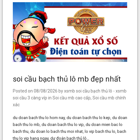
soi cầu bạch thủ lô mb đẹp nhất
Posted on
08/08/2026
by
xsmb soi cầu bạch thủ lô - xsmb
soi cầu 3 càng víp
in
Soi cầu mb cao cấp
,
Soi cầu mb chính
xác
du doan bach thu lo hom nay, du doan bach thu lo kep, du doan
bach thu lo mb, du doan bach thu lo vip, du doan mien bac lo
bach thu, du doan lo bach thu moi nhat, lo vip bach thu lo, bach
thu lo vip hang ngay, dự đoán bạch thủ lô…