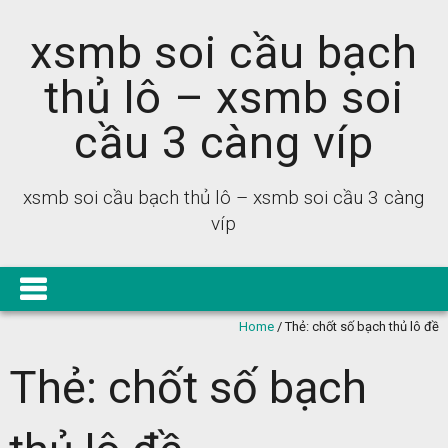
xsmb soi cầu bạch
thủ lô – xsmb soi
cầu 3 càng víp
xsmb soi cầu bạch thủ lô – xsmb soi cầu 3 càng
víp
Home
/
Thẻ:
chốt số bạch thủ lô đề
Thẻ:
chốt số bạch