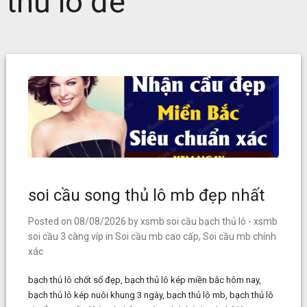
thủ lô đề
soi cầu song thủ lô mb đẹp nhất
Posted on
08/08/2026
by
xsmb soi cầu bạch thủ lô - xsmb
soi cầu 3 càng víp
in
Soi cầu mb cao cấp
,
Soi cầu mb chính
xác
bạch thủ lô chốt số đẹp, bạch thủ lô kép miền bắc hôm nay,
bạch thủ lô kép nuôi khung 3 ngày, bạch thủ lô mb, bạch thủ lô