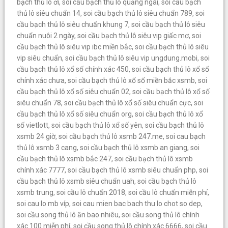
bạch thủ lô ơi
,
soi cầu bạch thủ lô quảng ngãi
,
soi cầu bạch
thủ lô siêu chuẩn 14
,
soi cầu bạch thủ lô siêu chuẩn 789
,
soi
cầu bạch thủ lô siêu chuẩn khung 7
,
soi cầu bạch thủ lô siêu
chuẩn nuôi 2 ngày
,
soi cầu bạch thủ lô siêu vip giấc mơ
,
soi
cầu bạch thủ lô siêu vip ibc miền bắc
,
soi cầu bạch thủ lô siêu
vip siêu chuẩn
,
soi cầu bạch thủ lô siêu vip ungdung.mobi
,
soi
cầu bạch thủ lô xổ số chính xác 450
,
soi cầu bạch thủ lô xổ số
chính xác chưa
,
soi cầu bạch thủ lô xổ số miền bắc xsmb
,
soi
cầu bạch thủ lô xổ số siêu chuẩn 02
,
soi cầu bạch thủ lô xổ số
siêu chuẩn 78
,
soi cầu bạch thủ lô xổ số siêu chuẩn cực
,
soi
cầu bạch thủ lô xổ số siêu chuẩn org
,
soi cầu bạch thủ lô xổ
số vietlott
,
soi cầu bạch thủ lô xổ số yên
,
soi cầu bạch thủ lô
xsmb 24 giờ
,
soi cầu bạch thủ lô xsmb 247.me
,
soi cau bạch
thủ lô xsmb 3 cang
,
soi cầu bạch thủ lô xsmb an giang
,
soi
cầu bạch thủ lô xsmb bắc 247
,
soi cầu bạch thủ lô xsmb
chính xác 7777
,
soi cầu bạch thủ lô xsmb siêu chuẩn php
,
soi
cầu bạch thủ lô xsmb siêu chuẩn uah
,
soi cầu bạch thủ lô
xsmb trung
,
soi cầu lô chuẩn 2018
,
soi cầu lô chuẩn miễn phí
,
soi cau lo mb víp
,
soi cau mien bac bach thu lo chot so dep
,
soi cầu song thủ lô ăn bao nhiêu
,
soi cầu song thủ lô chính
xác 100 miễn phí
,
soi cầu song thủ lô chính xác 6666
,
soi cầu