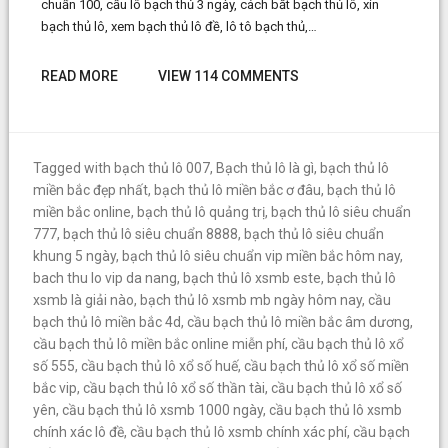
chuẩn 100, cầu lô bạch thủ 3 ngày, cách bắt bạch thủ lô, xin
bạch thủ lô, xem bạch thủ lô đề, lô tô bạch thủ,…
READ MORE
VIEW 114 COMMENTS
Tagged with
bạch thủ lô 007
,
Bạch thủ lô là gì
,
bạch thủ lô
miền bắc đẹp nhất
,
bạch thủ lô miền bắc ơ đâu
,
bạch thủ lô
miền bắc online
,
bạch thủ lô quảng trị
,
bạch thủ lô siêu chuẩn
777
,
bạch thủ lô siêu chuẩn 8888
,
bạch thủ lô siêu chuẩn
khung 5 ngày
,
bạch thủ lô siêu chuẩn vip miền bắc hôm nay
,
bach thu lo vip da nang
,
bạch thủ lô xsmb este
,
bạch thủ lô
xsmb là giải nào
,
bạch thủ lô xsmb mb ngày hôm nay
,
cầu
bạch thủ lô miền bắc 4d
,
cầu bạch thủ lô miền bắc âm dương
,
cầu bạch thủ lô miền bắc online miễn phí
,
cầu bạch thủ lô xổ
số 555
,
cầu bạch thủ lô xổ số huế
,
cầu bạch thủ lô xổ số miền
bắc vip
,
cầu bạch thủ lô xổ số thần tài
,
cầu bạch thủ lô xổ số
yên
,
cầu bạch thủ lô xsmb 1000 ngày
,
cầu bạch thủ lô xsmb
chính xác lô đề
,
cầu bạch thủ lô xsmb chính xác phí
,
cầu bạch