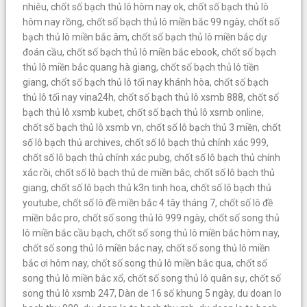
nhiêu
,
chốt số bạch thủ lô hôm nay ok
,
chốt số bạch thủ lô
hôm nay rồng
,
chốt số bạch thủ lô miền bắc 99 ngày
,
chốt số
bạch thủ lô miền bắc âm
,
chốt số bạch thủ lô miền bắc dự
đoán cầu
,
chốt số bạch thủ lô miền bắc ebook
,
chốt số bạch
thủ lô miền bắc quang hà giang
,
chốt số bạch thủ lô tiền
giang
,
chốt số bạch thủ lô tối nay khánh hòa
,
chốt số bạch
thủ lô tối nay vina24h
,
chốt số bạch thủ lô xsmb 888
,
chốt số
bạch thủ lô xsmb kubet
,
chốt số bạch thủ lô xsmb online
,
chốt số bạch thủ lô xsmb vn
,
chốt số lô bạch thủ 3 miền
,
chốt
số lô bạch thủ archives
,
chốt số lô bạch thủ chính xác 999
,
chốt số lô bạch thủ chính xác pubg
,
chốt số lô bạch thủ chính
xác rồi
,
chốt số lô bạch thủ de miền bắc
,
chốt số lô bạch thủ
giang
,
chốt số lô bạch thủ k3n tinh hoa
,
chốt số lô bạch thủ
youtube
,
chốt số lô đề miền bắc 4 tây tháng 7
,
chốt số lô đề
miền bắc pro
,
chốt số song thủ lô 999 ngày
,
chốt số song thủ
lô miền bắc cầu bạch
,
chốt số song thủ lô miền bắc hôm nay
,
chốt số song thủ lô miền bắc nay
,
chốt số song thủ lô miền
bắc ơi hôm nay
,
chốt số song thủ lô miền bắc qua
,
chốt số
song thủ lô miền bắc xổ
,
chốt số song thủ lô quân sự
,
chốt số
song thủ lô xsmb 247
,
Dàn de 16 số khung 5 ngày
,
du doan lo