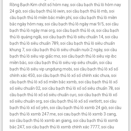
Rồng Bạch Kim chốt số hôm nay
,
soi cầu bạch thủ lô hôm nay
24 giờ
,
soi cầu bạch thủ lô iwin
,
soi cầu bạch thủ lô mb
,
soi
cầu bạch thủ lô miền bắc miễn phí
,
soi cầu bạch thủ lô miền
bắc ngày hôm nay
,
soi cầu bạch thủ lô ngày mai 9/5
,
soi cầu
bạch thủ lô ngày mai org
,
soi cầu bạch thủ lô ơi
,
soi cầu bạch
thủ lô quảng ngãi
,
soi cầu bạch thủ lô siêu chuẩn 14
,
soi cầu
bạch thủ lô siêu chuẩn 789
,
soi cầu bạch thủ lô siêu chuẩn
khung 7
,
soi cầu bạch thủ lô siêu chuẩn nuôi 2 ngày
,
soi cầu
bạch thủ lô siêu vip giấc mơ
,
soi cầu bạch thủ lô siêu vip ibc
miền bắc
,
soi cầu bạch thủ lô siêu vip siêu chuẩn
,
soi cầu
bạch thủ lô siêu vip ungdung.mobi
,
soi cầu bạch thủ lô xổ số
chính xác 450
,
soi cầu bạch thủ lô xổ số chính xác chưa
,
soi
cầu bạch thủ lô xổ số miền bắc xsmb
,
soi cầu bạch thủ lô xổ
số siêu chuẩn 02
,
soi cầu bạch thủ lô xổ số siêu chuẩn 78
,
soi
cầu bạch thủ lô xổ số siêu chuẩn cực
,
soi cầu bạch thủ lô xổ
số siêu chuẩn org
,
soi cầu bạch thủ lô xổ số vietlott
,
soi cầu
bạch thủ lô xổ số yên
,
soi cầu bạch thủ lô xsmb 24 giờ
,
soi cầu
bạch thủ lô xsmb 247.me
,
soi cau bạch thủ lô xsmb 3 cang
,
soi cầu bạch thủ lô xsmb an giang
,
soi cầu bạch thủ lô xsmb
bắc 247
,
soi cầu bạch thủ lô xsmb chính xác 7777
,
soi cầu