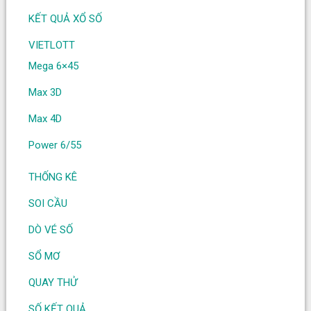
KẾT QUẢ XỔ SỐ
VIETLOTT
Mega 6×45
Max 3D
Max 4D
Power 6/55
THỐNG KÊ
SOI CẦU
DÒ VÉ SỐ
SỔ MƠ
QUAY THỬ
SỐ KẾT QUẢ