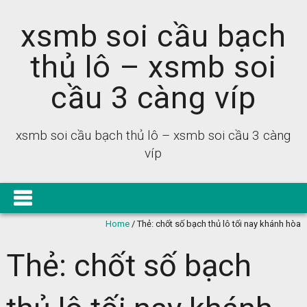
xsmb soi cầu bạch
thủ lô – xsmb soi
cầu 3 càng víp
xsmb soi cầu bạch thủ lô – xsmb soi cầu 3 càng
víp
Home
/
Thẻ:
chốt số bạch thủ lô tối nay khánh hòa
Thẻ:
chốt số bạch