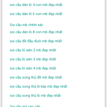
soi cầu dàn lô 4 con mb đẹp nhất
soi cầu dàn lô 6 con mb đẹp nhất
Soi cầu mb chính xác
soi cầu dàn lô 8 con mb đẹp nhất
soi cầu đề đầu đuôi mb đẹp nhất
soi cầu lô xiên 2 mb đẹp nhất
soi cầu lô xiên 3 mb đẹp nhất
soi cầu lô xiên 4 mb đẹp nhất
soi cầu song thủ đề mb đẹp nhất
soi cầu song thủ lô kép mb đẹp nhất
soi cầu song thủ lô mb đẹp nhất
Soi cầu mt cao cấp