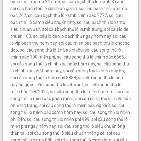
bạch thủ lô xsmb 247.me
,
soi cau bạch thủ lô xsmb 3 cang
,
soi cầu bạch thủ lô xsmb an giang
,
soi cầu bạch thủ lô xsmb
bắc 247
,
soi cầu bạch thủ lô xsmb chính xác 7777
,
soi cầu
bạch thủ lô xsmb siêu chuẩn php
,
soi cầu bạch thủ lô xsmb
siêu chuẩn uah
,
soi cầu bạch thủ lô xsmb trung
,
soi cau lo de
chuan 100
,
soi câu lô dê vip bach thu ngay hom nay
,
soi cau
lo vip bach thu hom nay
,
soi cau mien bac bach thu lo chot so
dep
,
soi cầu song thủ lô ăn bao nhiêu
,
soi cầu song thủ lô
chính xác 100 miễn phí
,
soi cầu song thủ lô chính xác 6666
,
soi cầu song thủ lô chính xác ngày hôm nay
,
soi cầu song thủ
lô chính xác nhất hôm nay
,
soi cầu song thủ lô hôm nay 55
,
soi cầu song thủ lô hôm nay 8888
,
soi cầu song thủ lô hôm
nay ăn gì
,
soi cầu song thủ lô internet
,
soi cầu song thủ lô
miền bắc 4/8/2021
,
soi cầu song thủ lô miền bắc kim
,
soi cầu
song thủ lô miền bắc phần mềm
,
soi cầu song thủ lô miền bắc
phương trang
,
soi cầu song thủ lô miền bắc vip 888
,
soi cầu
song thủ lô miền bắc xsmb hôm nay
,
soi cầu song thủ lô miễn
phí 24h
,
soi cầu song thủ lô miễn phí 999
,
soi cầu song thủ lô
miễn phí ngày hôm nay
,
soi cầu song thủ lô siêu chuẩn ông
thần tài
,
soi cầu song thủ lô siêu chuẩn thông kê
,
soi cau
song thủ lo xsmb 888
,
soi cầu song thủ lô xsmb loto
,
soi cầu