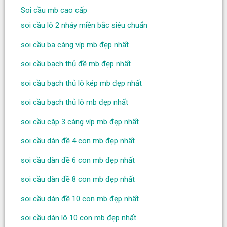
Soi cầu mb cao cấp
soi cầu lô 2 nháy miền bắc siêu chuẩn
soi cầu ba càng víp mb đẹp nhất
soi cầu bạch thủ đề mb đẹp nhất
soi cầu bạch thủ lô kép mb đẹp nhất
soi cầu bạch thủ lô mb đẹp nhất
soi cầu cặp 3 càng víp mb đẹp nhất
soi cầu dàn đề 4 con mb đẹp nhất
soi cầu dàn đề 6 con mb đẹp nhất
soi cầu dàn đề 8 con mb đẹp nhất
soi cầu dàn đề 10 con mb đẹp nhất
soi cầu dàn lô 10 con mb đẹp nhất