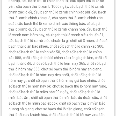
bắc vip
,
cầu bạch thủ lô xổ số thần tài
,
cầu bạch thủ lô xổ số
yên
,
cầu bạch thủ lô xsmb 1000 ngày
,
cầu bạch thủ lô xsmb
chính xác lô đề
,
cầu bạch thủ lô xsmb chính xác phí
,
cầu bạch
thủ lô xsmb chính xác quá
,
cầu bạch thủ lô xsmb chính xác
suất
,
cầu bạch thủ lô xsmb chính xác thông báo
,
cầu bạch
thủ lô xsmb gì
,
cầu bạch thủ lô xsmb khánh hòa
,
cầu bạch thủ
lô xsmb nam hôm nay
,
cầu bạch thủ lô xsmb siêu chuẩn 31
,
cầu bạch thủ lô xsmb siêu chuẩn là gì
,
chốt số 3 mien
,
chốt số
bạch thủ lô ăn bao nhiêu
,
chốt số bạch thủ lô chính xác 300
,
chốt số bạch thủ lô chính xác 50
,
chốt số bạch thủ lô chính
xác 555
,
chốt số bạch thủ lô chính xác rông bạch kim
,
chốt số
bạch thủ lô đề
,
chốt số bạch thủ lô hôm nay 365
,
chốt số bạch
thủ lô hôm nay 555
,
chốt số bạch thủ lô hôm nay an giang
,
chốt số bạch thủ lô hôm nay đẹp nhất
,
chốt số bạch thủ lô
hôm nay gì
,
chốt số bạch thủ lô hôm nay giá bao nhiêu
,
chốt
số bạch thủ lô hôm nay ok
,
chốt số bạch thủ lô hôm nay rồng
,
chốt số bạch thủ lô miền bắc 99 ngày
,
chốt số bạch thủ lô
miền bắc âm
,
chốt số bạch thủ lô miền bắc dự đoán cầu
,
chốt
số bạch thủ lô miền bắc ebook
,
chốt số bạch thủ lô miền bắc
quang hà giang
,
chốt số bạch thủ lô tiền giang
,
chốt số bạch
thủ lô tối nay khánh hòa
,
chốt số bạch thủ lô tối nay vina24h
,