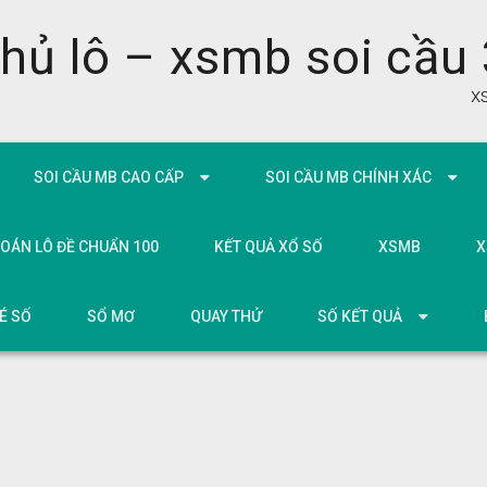
hủ lô – xsmb soi cầu 
x
SOI CẦU MB CAO CẤP
SOI CẦU MB CHÍNH XÁC
TOÁN LÔ ĐỀ CHUẨN 100
KẾT QUẢ XỔ SỐ
XSMB
X
É SỐ
SỔ MƠ
QUAY THỬ
SỐ KẾT QUẢ