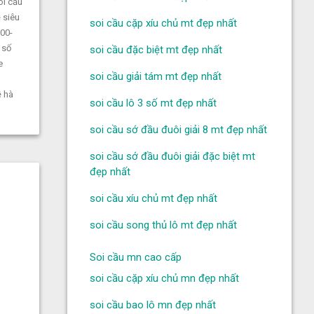
oi cầu
 siêu
soi cầu cặp xíu chủ mt đẹp nhất
 00-
 số
soi cầu đặc biệt mt đẹp nhất
e
soi cầu giải tám mt đẹp nhất
ề hà
soi cầu lô 3 số mt đẹp nhất
soi cầu sớ đầu đuôi giải 8 mt đẹp nhất
soi cầu sớ đầu đuôi giải đặc biệt mt
đẹp nhất
soi cầu xíu chủ mt đẹp nhất
soi cầu song thủ lô mt đẹp nhất
Soi cầu mn cao cấp
soi cầu cặp xíu chủ mn đẹp nhất
soi cầu bao lô mn đẹp nhất