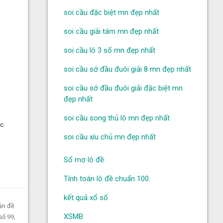
soi cầu đặc biệt mn đẹp nhất
soi cầu giải tám mn đẹp nhất
soi cầu lô 3 số mn đẹp nhất
soi cầu sớ đầu đuôi giải 8 mn đẹp nhất
soi cầu sớ đầu đuôi giải đặc biệt mn
đẹp nhất
soi cầu song thủ lô mn đẹp nhất
ắc
soi cầu xíu chủ mn đẹp nhất
Sổ mơ lô đề
Tính toán lô đề chuẩn 100
kết quả xổ số
àn đề
XSMB
số 99
,