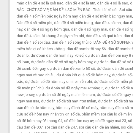
mấy
,
dàn đề 4 số là giải nào
,
dàn đề 4 số là ntn
,
dàn đề 4 số là sao
,
d
BẮC - CHỐT SỐ VIP
,
DÀN ĐỀ 4 SỐ MIỀN BẮC - Thần tài xổ số - Soi cầu
dàn đề 4 số miền bắc ngày hôm nay
,
dàn đề 4 số miền bắc ngày mai
Dàn đề 4 số miễn phí
,
dàn đề 4 số miền trung
,
dàn đề 4 số mn
,
dàn đ
nay
,
dàn đề 4 số ngày hôm qua
,
dàn đề 4 số ngày mai
,
dàn đề 4 số n
dàn đề 4 số nuôi khung 3 ngày miễn phí
,
dàn đề 4 số quả trám
,
dàn đ
dàn đề 4 số soi cầu
,
dàn đề 4 số song thủ lô
,
DÀN ĐỀ 4 SỐ SUPPER V
miền bắc ơi có khách không
,
dàn đề xsmb tối nay 56
,
dàn đề xsmb tố
đoán b
,
dự đoán dàn đề hôm nay 70 số
,
dự đoán dàn đề hôm nay 8 
số iban
,
dự đoán dàn đề xổ số ngày hôm nay
,
dự đoán dàn đề xổ số 
đề xsmb 60 ngày
,
dự đoán dàn đề xsmb 60 số
,
dự đoán dàn đề xsm
ngày mai về bao nhiêu
,
dự đoán kết quả số đề hôm nay
,
dự đoán số 
bắc
,
dự đoán số đề hôm nay online miễn phí
,
dự đoán số đề miễn phí
đề miễn phí chủ
,
dự đoán số đề ngày mai 4 tháng 5
,
dự đoán số đề n
new jersey
,
dự đoán số đề ngày mai miền nam
,
dự đoán số đề ngày 
ngày mai usa
,
dự đoán số đề tối nay inter milan
,
dự đoán số đề tối na
bàn đề số de hôm nay
,
hôm nay đánh đề số mấy
,
hôm nay đề ra số 
cứu số đề hôm nay
,
nhắn tin xin số đề
,
phần mềm soi cầu lô đề miễn 
số đề hôm nay 03 tháng 04
,
số đề hôm nay uv
,
số đề ngày mai 23
,
số
cầu dàn đề 007
,
soi cầu dàn đề 247
,
soi cầu dàn đề ăn nhiều
,
soi cầ