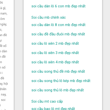
ỀN
soi cầu dàn lô 6 con mb đẹp nhất
à gì
,
n nam
,
Soi cầu mb chính xác
 hôm
 ngày
,
soi cầu dàn lô 8 con mb đẹp nhất
ắc
,
soi cầu đề đầu đuôi mb đẹp nhất
àn đề
ự
soi cầu lô xiên 2 mb đẹp nhất
đề xổ
n dàn
soi cầu lô xiên 3 mb đẹp nhất
n đề
soi cầu lô xiên 4 mb đẹp nhất
ền
n số
soi cầu song thủ đề mb đẹp nhất
 i
 đề
soi cầu song thủ lô kép mb đẹp nhất
ay
,
hội
hiên
soi cầu song thủ lô mb đẹp nhất
 nay
,
,
soi
Soi cầu mt cao cấp
ề
soi cầu bao lô mt đẹp nhất