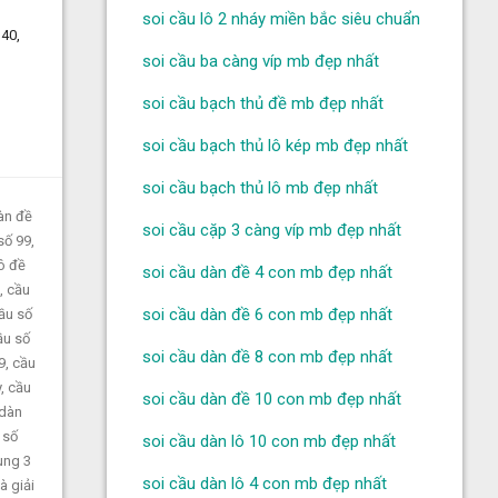
soi cầu lô 2 nháy miền bắc siêu chuẩn
 40,
soi cầu ba càng víp mb đẹp nhất
soi cầu bạch thủ đề mb đẹp nhất
soi cầu bạch thủ lô kép mb đẹp nhất
soi cầu bạch thủ lô mb đẹp nhất
àn đề
soi cầu cặp 3 càng víp mb đẹp nhất
số 99
,
ô đề
soi cầu dàn đề 4 con mb đẹp nhất
,
cầu
soi cầu dàn đề 6 con mb đẹp nhất
ầu số
ầu số
soi cầu dàn đề 8 con mb đẹp nhất
9
,
cầu
y
,
cầu
soi cầu dàn đề 10 con mb đẹp nhất
dàn
 số
soi cầu dàn lô 10 con mb đẹp nhất
ung 3
soi cầu dàn lô 4 con mb đẹp nhất
à giải