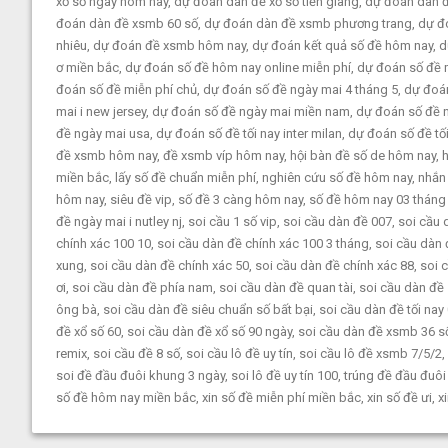
xổ số ngày hôm nay
,
dự đoán dàn đề xổ số tiền giang
,
dự đoán dàn đ
đoán dàn đề xsmb 60 số
,
dự đoán dàn đề xsmb phương trang
,
dự đ
nhiêu
,
dự đoán đề xsmb hôm nay
,
dự đoán kết quả số đề hôm nay
,
d
ơ miền bắc
,
dự đoán số đề hôm nay online miễn phí
,
dự đoán số đề m
đoán số đề miễn phí chủ
,
dự đoán số đề ngày mai 4 tháng 5
,
dự đoán
mai i new jersey
,
dự đoán số đề ngày mai miền nam
,
dự đoán số đề 
đề ngày mai usa
,
dự đoán số đề tối nay inter milan
,
dự đoán số đề tối
đề xsmb hôm nay
,
đề xsmb víp hôm nay
,
hội bàn đề số de hôm nay
,
miền bắc
,
lấy số đề chuẩn miễn phí
,
nghiên cứu số đề hôm nay
,
nhắn 
hôm nay
,
siêu đề vip
,
số đề 3 càng hôm nay
,
số đề hôm nay 03 tháng
đề ngày mai i nutley nj
,
soi cầu 1 số vip
,
soi cầu dàn đề 007
,
soi cầu 
chính xác 100 10
,
soi cầu dàn đề chính xác 100 3 tháng
,
soi cầu dàn 
xung
,
soi cầu dàn đề chính xác 50
,
soi cầu dàn đề chính xác 88
,
soi 
ơi
,
soi cầu dàn đề phía nam
,
soi cầu dàn đề quan tài
,
soi cầu dàn đề 
ông bà
,
soi cầu dàn đề siêu chuẩn số bất bại
,
soi cầu dàn đề tối nay
đề xổ số 60
,
soi cầu dàn đề xổ số 90 ngày
,
soi cầu dàn đề xsmb 36 s
remix
,
soi cầu đề 8 số
,
soi cầu lô đề uy tín
,
soi cầu lô đề xsmb 7/5/2
,
soi đề đầu đuôi khung 3 ngày
,
soi lô đề uy tín 100
,
trúng đề đầu đuôi
số đề hôm nay miền bắc
,
xin số đề miễn phí miền bắc
,
xin số đề ưi
,
x