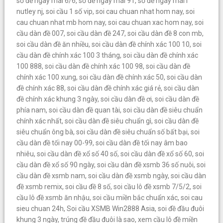
số đề ngày mai 6/6
,
số đề ngày mai 91
,
số đề ngày mai i
nutley nj
,
soi cầu 1 số vip
,
soi cau chuan nhat hom nay
,
soi
cau chuan nhat mb hom nay
,
soi cau chuan xac hom nay
,
soi
cầu dàn đề 007
,
soi cầu dàn đề 247
,
soi cầu dàn đề 8 con mb
,
soi cầu dàn đề ăn nhiều
,
soi cầu dàn đề chính xác 100 10
,
soi
cầu dàn đề chính xác 100 3 tháng
,
soi cầu dàn đề chính xác
100 888
,
soi cầu dàn đề chính xác 100 98
,
soi cầu dàn đề
chính xác 100 xung
,
soi cầu dàn đề chính xác 50
,
soi cầu dàn
đề chính xác 88
,
soi cầu dàn đề chính xác giá rẻ
,
soi cầu dàn
đề chính xác khung 3 ngày
,
soi cầu dàn đề ơi
,
soi cầu dàn đề
phía nam
,
soi cầu dàn đề quan tài
,
soi cầu dàn đề siêu chuẩn
chính xác nhất
,
soi cầu dàn đề siêu chuẩn gì
,
soi cầu dàn đề
siêu chuẩn ông bà
,
soi cầu dàn đề siêu chuẩn số bất bại
,
soi
cầu dàn đề tối nay 00-99
,
soi cầu dàn đề tối nay âm bao
nhiêu
,
soi cầu dàn đề xổ số 40 số
,
soi cầu dàn đề xổ số 60
,
soi
cầu dàn đề xổ số 90 ngày
,
soi cầu dàn đề xsmb 36 số nuôi
,
soi
cầu dàn đề xsmb nam
,
soi cầu dàn đề xsmb ngày
,
soi cầu dàn
đề xsmb remix
,
soi cầu đề 8 số
,
soi cầu lô đề xsmb 7/5/2
,
soi
cầu lô đề xsmb ăn nhậu
,
soi cầu miền bắc chuẩn xác
,
soi cau
sieu chuan 24h
,
Soi cầu XSMB Win2888 Asia
,
soi đề đầu đuôi
khung 3 ngày
,
trúng đề đầu đuôi là sao
,
xem cầu lô đề miền