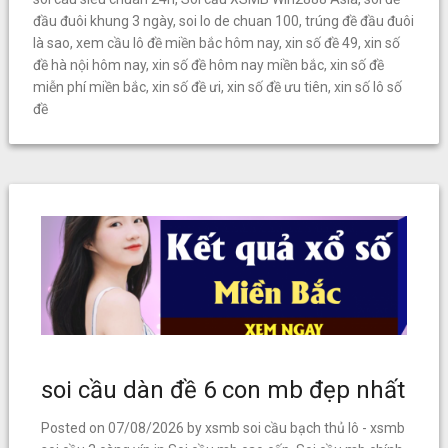
đầu đuôi khung 3 ngày
,
soi lo de chuan 100
,
trúng đề đầu đuôi
là sao
,
xem cầu lô đề miền bắc hôm nay
,
xin số đề 49
,
xin số
đề hà nội hôm nay
,
xin số đề hôm nay miền bắc
,
xin số đề
miễn phí miền bắc
,
xin số đề ưi
,
xin số đề ưu tiên
,
xin số lô số
đề
soi cầu dàn đề 6 con mb đẹp nhất
Posted on
07/08/2026
by
xsmb soi cầu bạch thủ lô - xsmb