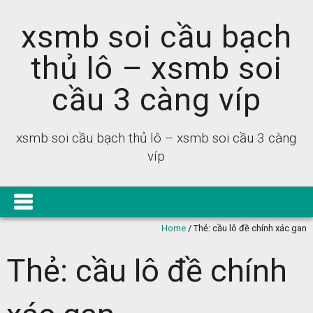
xsmb soi cầu bạch
thủ lô – xsmb soi
cầu 3 càng víp
xsmb soi cầu bạch thủ lô – xsmb soi cầu 3 càng
víp
Home
/
Thẻ:
cầu lô đề chính xác gan
Thẻ:
cầu lô đề chính