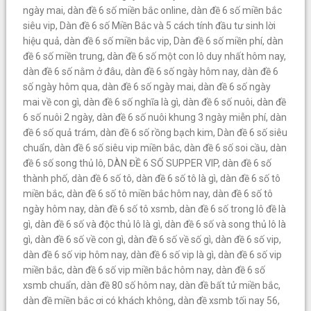
ngày mai
,
dàn đề 6 số miền bắc online
,
dàn đề 6 số miền bắc
siêu vip
,
Dàn đề 6 số Miền Bắc và 5 cách tính đầu tư sinh lời
hiệu quả
,
dàn đề 6 số miền bắc vip
,
Dàn đề 6 số miền phí
,
dàn
đề 6 số miền trung
,
dàn đề 6 số một con lô duy nhất hôm nay
,
dàn đề 6 số nằm ở đâu
,
dàn đề 6 số ngày hôm nay
,
dàn đề 6
số ngày hôm qua
,
dàn đề 6 số ngày mai
,
dàn đề 6 số ngày
mai về con gì
,
dàn đề 6 số nghĩa là gì
,
dàn đề 6 số nuôi
,
dàn đề
6 số nuôi 2 ngày
,
dàn đề 6 số nuôi khung 3 ngày miễn phí
,
dàn
đề 6 số quả trám
,
dàn đề 6 số rồng bạch kim
,
Dàn đề 6 số siêu
chuẩn
,
dàn đề 6 số siêu vip miền bắc
,
dàn đề 6 số soi cầu
,
dàn
đề 6 số song thủ lô
,
DÀN ĐỀ 6 SỐ SUPPER VIP
,
dàn đề 6 số
thành phố
,
dàn đề 6 số tô
,
dàn đề 6 số tô là gì
,
dàn đề 6 số tô
miền bắc
,
dàn đề 6 số tô miền bắc hôm nay
,
dàn đề 6 số tô
ngày hôm nay
,
dàn đề 6 số tô xsmb
,
dàn đề 6 số trong lô đề là
gì
,
dàn đề 6 số và độc thủ lô là gì
,
dàn đề 6 số và song thủ lô là
gì
,
dàn đề 6 số về con gì
,
dàn đề 6 số về số gì
,
dàn đề 6 số vip
,
dàn đề 6 số vip hôm nay
,
dàn đề 6 số vip là gì
,
dàn đề 6 số vip
miền bắc
,
dàn đề 6 số vip miền bắc hôm nay
,
dàn đề 6 số
xsmb chuẩn
,
dàn đề 80 số hôm nay
,
dàn đề bất tử miền bắc
,
dàn đề miền bắc ơi có khách không
,
dàn đề xsmb tối nay 56
,