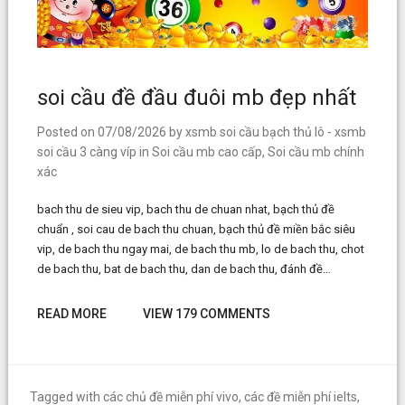
soi cầu đề đầu đuôi mb đẹp nhất
Posted on
07/08/2026
by
xsmb soi cầu bạch thủ lô - xsmb
soi cầu 3 càng víp
in
Soi cầu mb cao cấp
,
Soi cầu mb chính
xác
bach thu de sieu vip, bach thu de chuan nhat, bạch thủ đề
chuẩn , soi cau de bach thu chuan, bạch thủ đề miền bắc siêu
vip, de bach thu ngay mai, de bach thu mb, lo de bach thu, chot
de bach thu, bat de bach thu, dan de bach thu, đánh đề…
READ MORE
VIEW 179 COMMENTS
Tagged with
các chủ đề miễn phí vivo
,
các đề miễn phí ielts
,