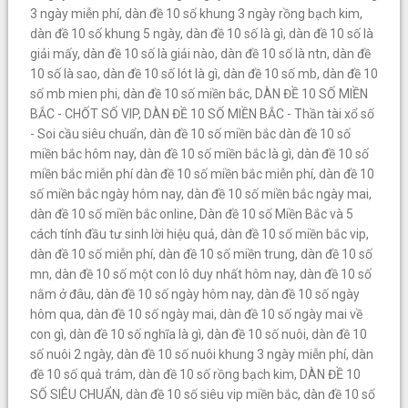
3 ngày miễn phí
,
dàn đề 10 số khung 3 ngày rồng bạch kim
,
dàn đề 10 số khung 5 ngày
,
dàn đề 10 số là gì
,
dàn đề 10 số là
giải mấy
,
dàn đề 10 số là giải nào
,
dàn đề 10 số là ntn
,
dàn đề
10 số là sao
,
dàn đề 10 số lót là gì
,
dàn đề 10 số mb
,
dàn đề 10
số mb mien phi
,
dàn đề 10 số miền bắc
,
DÀN ĐỀ 10 SỐ MIỀN
BẮC - CHỐT SỐ VIP
,
DÀN ĐỀ 10 SỐ MIỀN BẮC - Thần tài xổ số
- Soi cầu siêu chuẩn
,
dàn đề 10 số miền bắc dàn đề 10 số
miền bắc hôm nay
,
dàn đề 10 số miền bắc là gì
,
dàn đề 10 số
miền bắc miễn phí dàn đề 10 số miền bắc miễn phí
,
dàn đề 10
số miền bắc ngày hôm nay
,
dàn đề 10 số miền bắc ngày mai
,
dàn đề 10 số miền bắc online
,
Dàn đề 10 số Miền Bắc và 5
cách tính đầu tư sinh lời hiệu quả
,
dàn đề 10 số miền bắc vip
,
dàn đề 10 số miễn phí
,
dàn đề 10 số miền trung
,
dàn đề 10 số
mn
,
dàn đề 10 số một con lô duy nhất hôm nay
,
dàn đề 10 số
nằm ở đâu
,
dàn đề 10 số ngày hôm nay
,
dàn đề 10 số ngày
hôm qua
,
dàn đề 10 số ngày mai
,
dàn đề 10 số ngày mai về
con gì
,
dàn đề 10 số nghĩa là gì
,
dàn đề 10 số nuôi
,
dàn đề 10
số nuôi 2 ngày
,
dàn đề 10 số nuôi khung 3 ngày miễn phí
,
dàn
đề 10 số quả trám
,
dàn đề 10 số rồng bạch kim
,
DÀN ĐỀ 10
SỐ SIÊU CHUẨN
,
dàn đề 10 số siêu vip miền bắc
,
dàn đề 10 số