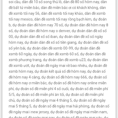
soi cầu
,
dàn đề 10 số song thủ lô
,
dàn đề 80 số hôm nay
,
dàn
đề bất tử miền bắc
,
dàn đề miền bắc ơi có khách không
,
dàn
đề xsmb tối nay 56
,
dàn đề xsmb tối nay khảo
,
dàn đề xsmb
tối nay mexico
,
dàn đề xsmb tối nay rồng bạch kim
,
dự đoán
b
,
dự đoán dàn đề hôm nay 70 số
,
dự đoán dàn đề hôm nay 8
số
,
dự đoán dàn đề hôm nay o denver
,
dự đoán dàn đề xổ số
00
,
dự đoán dàn đề xổ số iban
,
dự đoán dàn đề xổ số ngày
hôm nay
,
dự đoán dàn đề xổ số tiền giang
,
dự đoán dàn đề xổ
số yên bái
,
dự đoán dàn đề xsmb 00-99
,
dự đoán dàn đề
xsmb 60 ngày
,
dự đoán dàn đề xsmb 60 số
,
dự đoán dàn đề
xsmb phương trang
,
dự đoán dàn đề xsmb u23
,
dự đoán dàn
đề xsmb ướt
,
dự đoán đề ngày mai về bao nhiêu
,
dự đoán đề
xsmb hôm nay
,
dự đoán kết quả số đề hôm nay
,
dự đoán số
đề hôm nay 4 càng
,
dự đoán số đề hôm nay 666
,
dự đoán số
đề hôm nay ơ miền bắc
,
dự đoán số đề hôm nay online miễn
phí
,
dự đoán số đề miễn phí 4 số cuối
,
dự đoán số đề miễn phí
5/5
,
dự đoán số đề miễn phí ăn tối
,
dự đoán số đề miễn phí
chủ
,
dự đoán số đề ngày mai 4 tháng 5
,
dự đoán số đề ngày
mai 5 tháng 5
,
dự đoán số đề ngày mai hải phòng
,
dự đoán số
đề ngày mai i new jersey
,
dự đoán số đề ngày mai miền nam
,
dự đoán số đề ngày mai nay
,
dự đoán số đề ngày mai sáu
,
dự