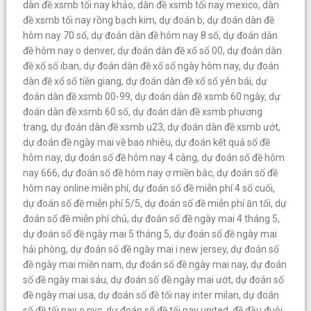
dàn đề xsmb tối nay khảo
,
dàn đề xsmb tối nay mexico
,
dàn
đề xsmb tối nay rồng bạch kim
,
dự đoán b
,
dự đoán dàn đề
hôm nay 70 số
,
dự đoán dàn đề hôm nay 8 số
,
dự đoán dàn
đề hôm nay o denver
,
dự đoán dàn đề xổ số 00
,
dự đoán dàn
đề xổ số iban
,
dự đoán dàn đề xổ số ngày hôm nay
,
dự đoán
dàn đề xổ số tiền giang
,
dự đoán dàn đề xổ số yên bái
,
dự
đoán dàn đề xsmb 00-99
,
dự đoán dàn đề xsmb 60 ngày
,
dự
đoán dàn đề xsmb 60 số
,
dự đoán dàn đề xsmb phương
trang
,
dự đoán dàn đề xsmb u23
,
dự đoán dàn đề xsmb ướt
,
dự đoán đề ngày mai về bao nhiêu
,
dự đoán kết quả số đề
hôm nay
,
dự đoán số đề hôm nay 4 càng
,
dự đoán số đề hôm
nay 666
,
dự đoán số đề hôm nay ơ miền bắc
,
dự đoán số đề
hôm nay online miễn phí
,
dự đoán số đề miễn phí 4 số cuối
,
dự đoán số đề miễn phí 5/5
,
dự đoán số đề miễn phí ăn tối
,
dự
đoán số đề miễn phí chủ
,
dự đoán số đề ngày mai 4 tháng 5
,
dự đoán số đề ngày mai 5 tháng 5
,
dự đoán số đề ngày mai
hải phòng
,
dự đoán số đề ngày mai i new jersey
,
dự đoán số
đề ngày mai miền nam
,
dự đoán số đề ngày mai nay
,
dự đoán
số đề ngày mai sáu
,
dự đoán số đề ngày mai ướt
,
dự đoán số
đề ngày mai usa
,
dự đoán số đề tối nay inter milan
,
dự đoán
số đề tối nay o nyc
,
dự đoán số đề tối nay united
,
đề đầu đuôi