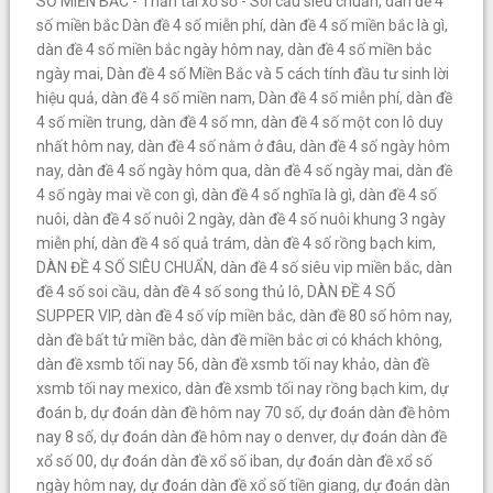
SỐ MIỀN BẮC - Thần tài xổ số - Soi cầu siêu chuẩn
,
dàn đề 4
số miền bắc Dàn đề 4 số miễn phí
,
dàn đề 4 số miền bắc là gì
,
dàn đề 4 số miền bắc ngày hôm nay
,
dàn đề 4 số miền bắc
ngày mai
,
Dàn đề 4 số Miền Bắc và 5 cách tính đầu tư sinh lời
hiệu quả
,
dàn đề 4 số miền nam
,
Dàn đề 4 số miễn phí
,
dàn đề
4 số miền trung
,
dàn đề 4 số mn
,
dàn đề 4 số một con lô duy
nhất hôm nay
,
dàn đề 4 số nằm ở đâu
,
dàn đề 4 số ngày hôm
nay
,
dàn đề 4 số ngày hôm qua
,
dàn đề 4 số ngày mai
,
dàn đề
4 số ngày mai về con gì
,
dàn đề 4 số nghĩa là gì
,
dàn đề 4 số
nuôi
,
dàn đề 4 số nuôi 2 ngày
,
dàn đề 4 số nuôi khung 3 ngày
miễn phí
,
dàn đề 4 số quả trám
,
dàn đề 4 số rồng bạch kim
,
DÀN ĐỀ 4 SỐ SIÊU CHUẨN
,
dàn đề 4 số siêu vip miền bắc
,
dàn
đề 4 số soi cầu
,
dàn đề 4 số song thủ lô
,
DÀN ĐỀ 4 SỐ
SUPPER VIP
,
dàn đề 4 số víp miền bắc
,
dàn đề 80 số hôm nay
,
dàn đề bất tử miền bắc
,
dàn đề miền bắc ơi có khách không
,
dàn đề xsmb tối nay 56
,
dàn đề xsmb tối nay khảo
,
dàn đề
xsmb tối nay mexico
,
dàn đề xsmb tối nay rồng bạch kim
,
dự
đoán b
,
dự đoán dàn đề hôm nay 70 số
,
dự đoán dàn đề hôm
nay 8 số
,
dự đoán dàn đề hôm nay o denver
,
dự đoán dàn đề
xổ số 00
,
dự đoán dàn đề xổ số iban
,
dự đoán dàn đề xổ số
ngày hôm nay
,
dự đoán dàn đề xổ số tiền giang
,
dự đoán dàn