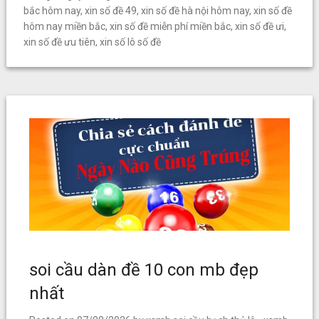
bắc hôm nay
,
xin số đề 49
,
xin số đề hà nội hôm nay
,
xin số đề
hôm nay miền bắc
,
xin số đề miễn phí miền bắc
,
xin số đề ưi
,
xin số đề ưu tiên
,
xin số lô số đề
soi cầu dàn đề 10 con mb đẹp
nhất