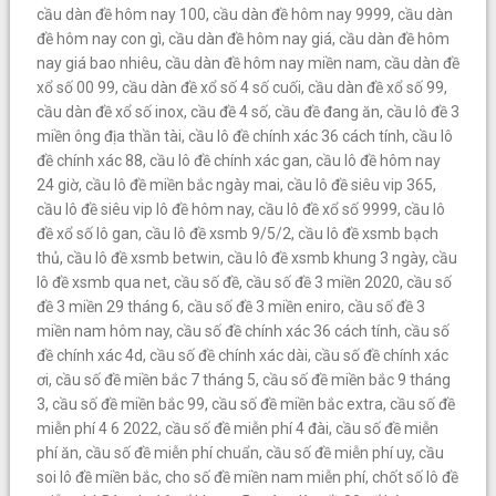
cầu dàn đề hôm nay 100
,
cầu dàn đề hôm nay 9999
,
cầu dàn
đề hôm nay con gì
,
cầu dàn đề hôm nay giá
,
cầu dàn đề hôm
nay giá bao nhiêu
,
cầu dàn đề hôm nay miền nam
,
cầu dàn đề
xổ số 00 99
,
cầu dàn đề xổ số 4 số cuối
,
cầu dàn đề xổ số 99
,
cầu dàn đề xổ số inox
,
cầu đề 4 số
,
cầu đề đang ăn
,
cầu lô đề 3
miền ông địa thần tài
,
cầu lô đề chính xác 36 cách tính
,
cầu lô
đề chính xác 88
,
cầu lô đề chính xác gan
,
cầu lô đề hôm nay
24 giờ
,
cầu lô đề miền bắc ngày mai
,
cầu lô đề siêu vip 365
,
cầu lô đề siêu vip lô đề hôm nay
,
cầu lô đề xổ số 9999
,
cầu lô
đề xổ số lô gan
,
cầu lô đề xsmb 9/5/2
,
cầu lô đề xsmb bạch
thủ
,
cầu lô đề xsmb betwin
,
cầu lô đề xsmb khung 3 ngày
,
cầu
lô đề xsmb qua net
,
cầu số đề
,
cầu số đề 3 miền 2020
,
cầu số
đề 3 miền 29 tháng 6
,
cầu số đề 3 miền eniro
,
cầu số đề 3
miền nam hôm nay
,
cầu số đề chính xác 36 cách tính
,
cầu số
đề chính xác 4d
,
cầu số đề chính xác dài
,
cầu số đề chính xác
ơi
,
cầu số đề miền bắc 7 tháng 5
,
cầu số đề miền bắc 9 tháng
3
,
cầu số đề miền bắc 99
,
cầu số đề miền bắc extra
,
cầu số đề
miễn phí 4 6 2022
,
cầu số đề miễn phí 4 đài
,
cầu số đề miễn
phí ăn
,
cầu số đề miễn phí chuẩn
,
cầu số đề miễn phí uy
,
cầu
soi lô đề miền bắc
,
cho số đề miền nam miễn phí
,
chốt số lô đề