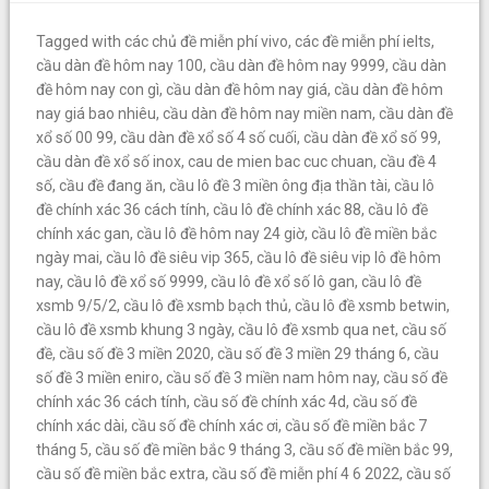
Tagged with
các chủ đề miễn phí vivo
,
các đề miễn phí ielts
,
cầu dàn đề hôm nay 100
,
cầu dàn đề hôm nay 9999
,
cầu dàn
đề hôm nay con gì
,
cầu dàn đề hôm nay giá
,
cầu dàn đề hôm
nay giá bao nhiêu
,
cầu dàn đề hôm nay miền nam
,
cầu dàn đề
xổ số 00 99
,
cầu dàn đề xổ số 4 số cuối
,
cầu dàn đề xổ số 99
,
cầu dàn đề xổ số inox
,
cau de mien bac cuc chuan
,
cầu đề 4
số
,
cầu đề đang ăn
,
cầu lô đề 3 miền ông địa thần tài
,
cầu lô
đề chính xác 36 cách tính
,
cầu lô đề chính xác 88
,
cầu lô đề
chính xác gan
,
cầu lô đề hôm nay 24 giờ
,
cầu lô đề miền bắc
ngày mai
,
cầu lô đề siêu vip 365
,
cầu lô đề siêu vip lô đề hôm
nay
,
cầu lô đề xổ số 9999
,
cầu lô đề xổ số lô gan
,
cầu lô đề
xsmb 9/5/2
,
cầu lô đề xsmb bạch thủ
,
cầu lô đề xsmb betwin
,
cầu lô đề xsmb khung 3 ngày
,
cầu lô đề xsmb qua net
,
cầu số
đề
,
cầu số đề 3 miền 2020
,
cầu số đề 3 miền 29 tháng 6
,
cầu
số đề 3 miền eniro
,
cầu số đề 3 miền nam hôm nay
,
cầu số đề
chính xác 36 cách tính
,
cầu số đề chính xác 4d
,
cầu số đề
chính xác dài
,
cầu số đề chính xác ơi
,
cầu số đề miền bắc 7
tháng 5
,
cầu số đề miền bắc 9 tháng 3
,
cầu số đề miền bắc 99
,
cầu số đề miền bắc extra
,
cầu số đề miễn phí 4 6 2022
,
cầu số