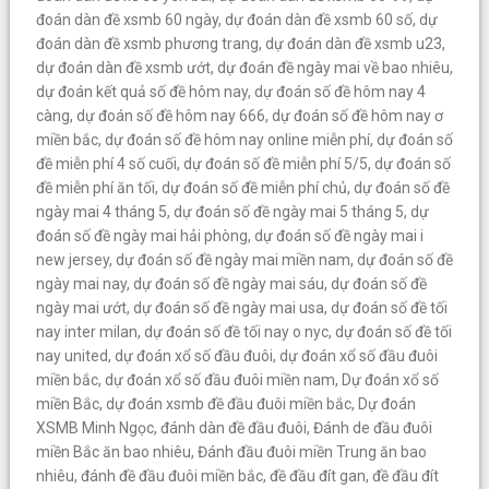
đoán dàn đề xsmb 60 ngày
,
dự đoán dàn đề xsmb 60 số
,
dự
đoán dàn đề xsmb phương trang
,
dự đoán dàn đề xsmb u23
,
dự đoán dàn đề xsmb ướt
,
dự đoán đề ngày mai về bao nhiêu
,
dự đoán kết quả số đề hôm nay
,
dự đoán số đề hôm nay 4
càng
,
dự đoán số đề hôm nay 666
,
dự đoán số đề hôm nay ơ
miền bắc
,
dự đoán số đề hôm nay online miễn phí
,
dự đoán số
đề miễn phí 4 số cuối
,
dự đoán số đề miễn phí 5/5
,
dự đoán số
đề miễn phí ăn tối
,
dự đoán số đề miễn phí chủ
,
dự đoán số đề
ngày mai 4 tháng 5
,
dự đoán số đề ngày mai 5 tháng 5
,
dự
đoán số đề ngày mai hải phòng
,
dự đoán số đề ngày mai i
new jersey
,
dự đoán số đề ngày mai miền nam
,
dự đoán số đề
ngày mai nay
,
dự đoán số đề ngày mai sáu
,
dự đoán số đề
ngày mai ướt
,
dự đoán số đề ngày mai usa
,
dự đoán số đề tối
nay inter milan
,
dự đoán số đề tối nay o nyc
,
dự đoán số đề tối
nay united
,
dự đoán xổ số đầu đuôi
,
dự đoán xổ số đầu đuôi
miền bắc
,
dự đoán xổ số đầu đuôi miền nam
,
Dự đoán xổ số
miền Bắc
,
dự đoán xsmb đề đầu đuôi miền bắc
,
Dự đoán
XSMB Minh Ngọc
,
đánh dàn đề đầu đuôi
,
Đánh de đầu đuôi
miền Bắc ăn bao nhiêu
,
Đánh đầu đuôi miền Trung ăn bao
nhiêu
,
đánh đề đầu đuôi miền bắc
,
đề đầu đít gan
,
đề đầu đít