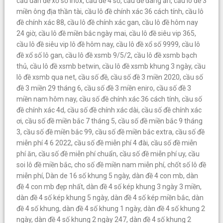
cầu dàn đề xổ số inox
,
cầu đề 4 số
,
cầu đề đang ăn
,
cầu lô đề 3
miền ông địa thần tài
,
cầu lô đề chính xác 36 cách tính
,
cầu lô
đề chính xác 88
,
cầu lô đề chính xác gan
,
cầu lô đề hôm nay
24 giờ
,
cầu lô đề miền bắc ngày mai
,
cầu lô đề siêu vip 365
,
cầu lô đề siêu vip lô đề hôm nay
,
cầu lô đề xổ số 9999
,
cầu lô
đề xổ số lô gan
,
cầu lô đề xsmb 9/5/2
,
cầu lô đề xsmb bạch
thủ
,
cầu lô đề xsmb betwin
,
cầu lô đề xsmb khung 3 ngày
,
cầu
lô đề xsmb qua net
,
cầu số đề
,
cầu số đề 3 miền 2020
,
cầu số
đề 3 miền 29 tháng 6
,
cầu số đề 3 miền eniro
,
cầu số đề 3
miền nam hôm nay
,
cầu số đề chính xác 36 cách tính
,
cầu số
đề chính xác 4d
,
cầu số đề chính xác dài
,
cầu số đề chính xác
ơi
,
cầu số đề miền bắc 7 tháng 5
,
cầu số đề miền bắc 9 tháng
3
,
cầu số đề miền bắc 99
,
cầu số đề miền bắc extra
,
cầu số đề
miễn phí 4 6 2022
,
cầu số đề miễn phí 4 đài
,
cầu số đề miễn
phí ăn
,
cầu số đề miễn phí chuẩn
,
cầu số đề miễn phí uy
,
cầu
soi lô đề miền bắc
,
cho số đề miền nam miễn phí
,
chốt số lô đề
miễn phí
,
Dàn de 16 số khung 5 ngày
,
dàn đề 4 con mb
,
dàn
đề 4 con mb đẹp nhất
,
dàn đề 4 số kép khung 3 ngày 3 miền
,
dàn đề 4 số kép khung 5 ngày
,
dàn đề 4 số kép miền bắc
,
dàn
đề 4 số khung
,
dàn đề 4 số khung 1 ngày
,
dàn đề 4 số khung 2
ngày
,
dàn đề 4 số khung 2 ngày 247
,
dàn đề 4 số khung 2