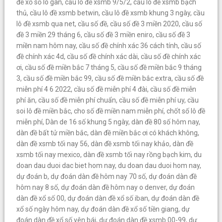
đề xổ số lô gan
,
cầu lô đề xsmb 9/5/2
,
cầu lô đề xsmb bạch
thủ
,
cầu lô đề xsmb betwin
,
cầu lô đề xsmb khung 3 ngày
,
cầu
lô đề xsmb qua net
,
cầu số đề
,
cầu số đề 3 miền 2020
,
cầu số
đề 3 miền 29 tháng 6
,
cầu số đề 3 miền eniro
,
cầu số đề 3
miền nam hôm nay
,
cầu số đề chính xác 36 cách tính
,
cầu số
đề chính xác 4d
,
cầu số đề chính xác dài
,
cầu số đề chính xác
ơi
,
cầu số đề miền bắc 7 tháng 5
,
cầu số đề miền bắc 9 tháng
3
,
cầu số đề miền bắc 99
,
cầu số đề miền bắc extra
,
cầu số đề
miễn phí 4 6 2022
,
cầu số đề miễn phí 4 đài
,
cầu số đề miễn
phí ăn
,
cầu số đề miễn phí chuẩn
,
cầu số đề miễn phí uy
,
cầu
soi lô đề miền bắc
,
cho số đề miền nam miễn phí
,
chốt số lô đề
miễn phí
,
Dàn de 16 số khung 5 ngày
,
dàn đề 80 số hôm nay
,
dàn đề bất tử miền bắc
,
dàn đề miền bắc ơi có khách không
,
dàn đề xsmb tối nay 56
,
dàn đề xsmb tối nay khảo
,
dàn đề
xsmb tối nay mexico
,
dàn đề xsmb tối nay rồng bạch kim
,
du
doan dau duoi dac biet hom nay
,
du doan dau duoi hom nay
,
dự đoán b
,
dự đoán dàn đề hôm nay 70 số
,
dự đoán dàn đề
hôm nay 8 số
,
dự đoán dàn đề hôm nay o denver
,
dự đoán
dàn đề xổ số 00
,
dự đoán dàn đề xổ số iban
,
dự đoán dàn đề
xổ số ngày hôm nay
,
dự đoán dàn đề xổ số tiền giang
,
dự
đoán dàn đề xổ số yên bái
,
dự đoán dàn đề xsmb 00-99
,
dự