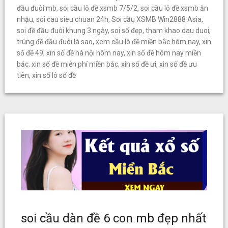
đầu đuôi mb
,
soi cầu lô đề xsmb 7/5/2
,
soi cầu lô đề xsmb ăn
nhậu
,
soi cau sieu chuan 24h
,
Soi cầu XSMB Win2888 Asia
,
soi đề đầu đuôi khung 3 ngày
,
soi số đẹp
,
tham khao dau duoi
,
trúng đề đầu đuôi là sao
,
xem cầu lô đề miền bắc hôm nay
,
xin
số đề 49
,
xin số đề hà nội hôm nay
,
xin số đề hôm nay miền
bắc
,
xin số đề miễn phí miền bắc
,
xin số đề ưi
,
xin số đề ưu
tiên
,
xin số lô số đề
soi cầu dàn đề 6 con mb đẹp nhất