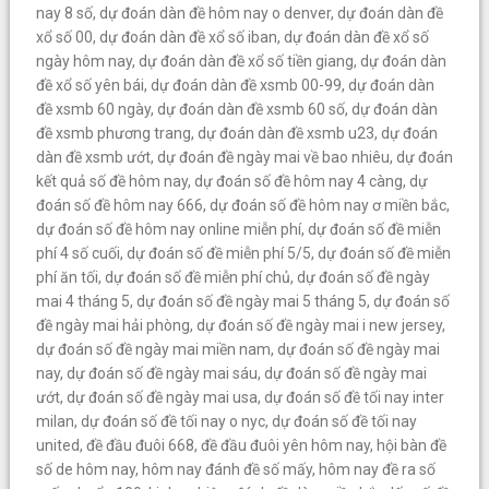
nay 8 số
,
dự đoán dàn đề hôm nay o denver
,
dự đoán dàn đề
xổ số 00
,
dự đoán dàn đề xổ số iban
,
dự đoán dàn đề xổ số
ngày hôm nay
,
dự đoán dàn đề xổ số tiền giang
,
dự đoán dàn
đề xổ số yên bái
,
dự đoán dàn đề xsmb 00-99
,
dự đoán dàn
đề xsmb 60 ngày
,
dự đoán dàn đề xsmb 60 số
,
dự đoán dàn
đề xsmb phương trang
,
dự đoán dàn đề xsmb u23
,
dự đoán
dàn đề xsmb ướt
,
dự đoán đề ngày mai về bao nhiêu
,
dự đoán
kết quả số đề hôm nay
,
dự đoán số đề hôm nay 4 càng
,
dự
đoán số đề hôm nay 666
,
dự đoán số đề hôm nay ơ miền bắc
,
dự đoán số đề hôm nay online miễn phí
,
dự đoán số đề miễn
phí 4 số cuối
,
dự đoán số đề miễn phí 5/5
,
dự đoán số đề miễn
phí ăn tối
,
dự đoán số đề miễn phí chủ
,
dự đoán số đề ngày
mai 4 tháng 5
,
dự đoán số đề ngày mai 5 tháng 5
,
dự đoán số
đề ngày mai hải phòng
,
dự đoán số đề ngày mai i new jersey
,
dự đoán số đề ngày mai miền nam
,
dự đoán số đề ngày mai
nay
,
dự đoán số đề ngày mai sáu
,
dự đoán số đề ngày mai
ướt
,
dự đoán số đề ngày mai usa
,
dự đoán số đề tối nay inter
milan
,
dự đoán số đề tối nay o nyc
,
dự đoán số đề tối nay
united
,
đề đầu đuôi 668
,
đề đầu đuôi yên hôm nay
,
hội bàn đề
số de hôm nay
,
hôm nay đánh đề số mấy
,
hôm nay đề ra số