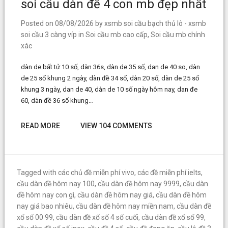
soi cầu dàn đề 4 con mb đẹp nhất
Posted on
08/08/2026
by
xsmb soi cầu bạch thủ lô - xsmb
soi cầu 3 càng víp
in
Soi cầu mb cao cấp
,
Soi cầu mb chính
xác
dàn de bất tử 10 số, dàn 36s, dàn de 35 số, dan de 40 so, dàn
de 25 số khung 2 ngày, dàn đề 34 số, dàn 20 số, dàn de 25 số
khung 3 ngày, dan de 40, dàn de 10 số ngày hôm nay, dan đe
60, dàn đề 36 số khung…
READ MORE
VIEW 104 COMMENTS
Tagged with
các chủ đề miễn phí vivo
,
các đề miễn phí ielts
,
cầu dàn đề hôm nay 100
,
cầu dàn đề hôm nay 9999
,
cầu dàn
đề hôm nay con gì
,
cầu dàn đề hôm nay giá
,
cầu dàn đề hôm
nay giá bao nhiêu
,
cầu dàn đề hôm nay miền nam
,
cầu dàn đề
xổ số 00 99
,
cầu dàn đề xổ số 4 số cuối
,
cầu dàn đề xổ số 99
,