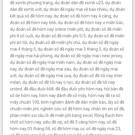
đề xsmb phương trang
,
dự đoán dàn đề xsmb u23
,
dự đoán
dàn đề xsmb ướt
,
dự đoán đề ngày mai về bao nhiêu
,
dự đoán
kết quả số đề hôm nay
,
dự đoán số đề hôm nay 4 càng
,
dự
đoán số đề hôm nay 666
,
dự đoán số đề hôm nay ơ miền bắc
,
dự đoán số đề hôm nay online miễn phí
,
dự đoán số đề miễn
phí 4 số cuối
,
dự đoán số đề miễn phí 5/5
,
dự đoán số đề miễn
phí ăn tối
,
dự đoán số đề miễn phí chủ
,
dự đoán số đề ngày
mai 4 tháng 5
,
dự đoán số đề ngày mai 5 tháng 5
,
dự đoán số
đề ngày mai hải phòng
,
dự đoán số đề ngày mai i new jersey
,
dự đoán số đề ngày mai miền nam
,
dự đoán số đề ngày mai
nay
,
dự đoán số đề ngày mai sáu
,
dự đoán số đề ngày mai
ướt
,
dự đoán số đề ngày mai usa
,
dự đoán số đề tối nay inter
milan
,
dự đoán số đề tối nay o nyc
,
dự đoán số đề tối nay
united
,
đề đầu đuôi 668
,
đề đầu đuôi yên hôm nay
,
hội bàn đề
số de hôm nay
,
hôm nay đánh đề số mấy
,
hôm nay đề ra số
mấy chuẩn 100
,
kinh nghiệm đánh đề dàn miền bắc
,
lấy số đề
chuẩn miễn phí
,
nghiên cứu số đề hôm nay
,
nhắn tin xin số đề
,
phần mềm soi cầu lô đề miễn phí bằng excel
,
Rồng Bạch Kim
chốt số hôm nay
,
siêu đề vip
,
số đề 3 càng hôm nay
,
số đề
hôm nay 03 tháng 04
,
số đề hôm nay uv
,
số đề ngày mai 23
,