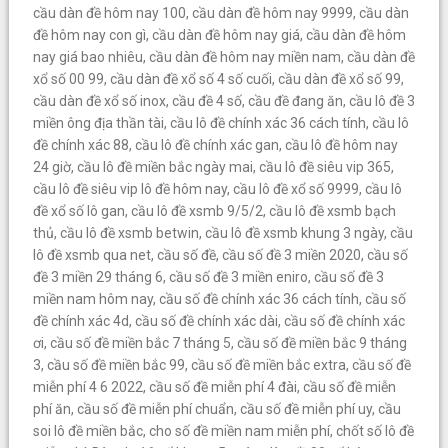
cầu dàn đề hôm nay 100
,
cầu dàn đề hôm nay 9999
,
cầu dàn
đề hôm nay con gì
,
cầu dàn đề hôm nay giá
,
cầu dàn đề hôm
nay giá bao nhiêu
,
cầu dàn đề hôm nay miền nam
,
cầu dàn đề
xổ số 00 99
,
cầu dàn đề xổ số 4 số cuối
,
cầu dàn đề xổ số 99
,
cầu dàn đề xổ số inox
,
cầu đề 4 số
,
cầu đề đang ăn
,
cầu lô đề 3
miền ông địa thần tài
,
cầu lô đề chính xác 36 cách tính
,
cầu lô
đề chính xác 88
,
cầu lô đề chính xác gan
,
cầu lô đề hôm nay
24 giờ
,
cầu lô đề miền bắc ngày mai
,
cầu lô đề siêu vip 365
,
cầu lô đề siêu vip lô đề hôm nay
,
cầu lô đề xổ số 9999
,
cầu lô
đề xổ số lô gan
,
cầu lô đề xsmb 9/5/2
,
cầu lô đề xsmb bạch
thủ
,
cầu lô đề xsmb betwin
,
cầu lô đề xsmb khung 3 ngày
,
cầu
lô đề xsmb qua net
,
cầu số đề
,
cầu số đề 3 miền 2020
,
cầu số
đề 3 miền 29 tháng 6
,
cầu số đề 3 miền eniro
,
cầu số đề 3
miền nam hôm nay
,
cầu số đề chính xác 36 cách tính
,
cầu số
đề chính xác 4d
,
cầu số đề chính xác dài
,
cầu số đề chính xác
ơi
,
cầu số đề miền bắc 7 tháng 5
,
cầu số đề miền bắc 9 tháng
3
,
cầu số đề miền bắc 99
,
cầu số đề miền bắc extra
,
cầu số đề
miễn phí 4 6 2022
,
cầu số đề miễn phí 4 đài
,
cầu số đề miễn
phí ăn
,
cầu số đề miễn phí chuẩn
,
cầu số đề miễn phí uy
,
cầu
soi lô đề miền bắc
,
cho số đề miền nam miễn phí
,
chốt số lô đề