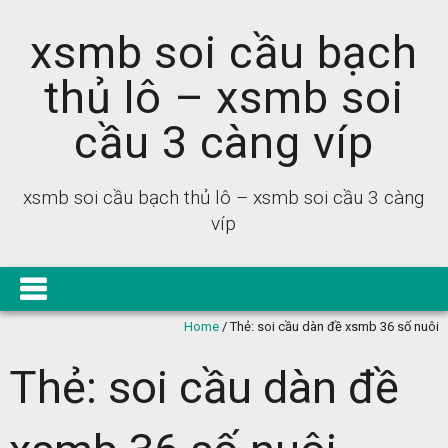
xsmb soi cầu bạch
thủ lô – xsmb soi
cầu 3 càng víp
xsmb soi cầu bạch thủ lô – xsmb soi cầu 3 càng
víp
Home
/
Thẻ:
soi cầu dàn đề xsmb 36 số nuôi
Thẻ:
soi cầu dàn đề