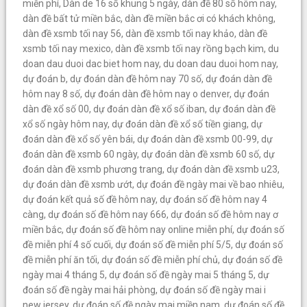
miễn phí
,
Dàn de 16 số khung 5 ngày
,
dàn đề 80 số hôm nay
,
dàn đề bất tử miền bắc
,
dàn đề miền bắc ơi có khách không
,
dàn đề xsmb tối nay 56
,
dàn đề xsmb tối nay khảo
,
dàn đề
xsmb tối nay mexico
,
dàn đề xsmb tối nay rồng bạch kim
,
du
doan dau duoi dac biet hom nay
,
du doan dau duoi hom nay
,
dự đoán b
,
dự đoán dàn đề hôm nay 70 số
,
dự đoán dàn đề
hôm nay 8 số
,
dự đoán dàn đề hôm nay o denver
,
dự đoán
dàn đề xổ số 00
,
dự đoán dàn đề xổ số iban
,
dự đoán dàn đề
xổ số ngày hôm nay
,
dự đoán dàn đề xổ số tiền giang
,
dự
đoán dàn đề xổ số yên bái
,
dự đoán dàn đề xsmb 00-99
,
dự
đoán dàn đề xsmb 60 ngày
,
dự đoán dàn đề xsmb 60 số
,
dự
đoán dàn đề xsmb phương trang
,
dự đoán dàn đề xsmb u23
,
dự đoán dàn đề xsmb ướt
,
dự đoán đề ngày mai về bao nhiêu
,
dự đoán kết quả số đề hôm nay
,
dự đoán số đề hôm nay 4
càng
,
dự đoán số đề hôm nay 666
,
dự đoán số đề hôm nay ơ
miền bắc
,
dự đoán số đề hôm nay online miễn phí
,
dự đoán số
đề miễn phí 4 số cuối
,
dự đoán số đề miễn phí 5/5
,
dự đoán số
đề miễn phí ăn tối
,
dự đoán số đề miễn phí chủ
,
dự đoán số đề
ngày mai 4 tháng 5
,
dự đoán số đề ngày mai 5 tháng 5
,
dự
đoán số đề ngày mai hải phòng
,
dự đoán số đề ngày mai i
new jersey
,
dự đoán số đề ngày mai miền nam
,
dự đoán số đề