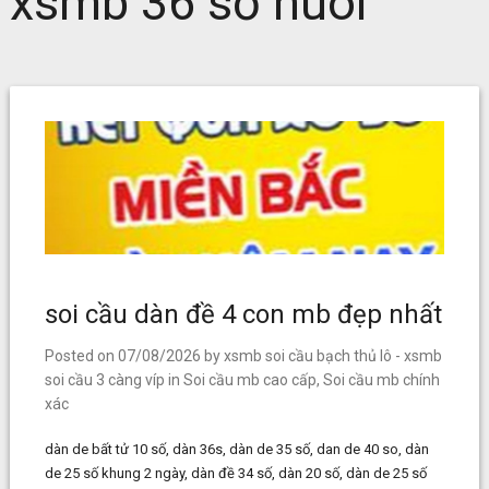
xsmb 36 số nuôi
soi cầu dàn đề 4 con mb đẹp nhất
Posted on
07/08/2026
by
xsmb soi cầu bạch thủ lô - xsmb
soi cầu 3 càng víp
in
Soi cầu mb cao cấp
,
Soi cầu mb chính
xác
dàn de bất tử 10 số, dàn 36s, dàn de 35 số, dan de 40 so, dàn
de 25 số khung 2 ngày, dàn đề 34 số, dàn 20 số, dàn de 25 số