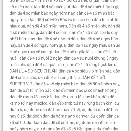
SỐ MIỀN BẮC - Thần tài xổ số - Soi cầu siêu chuẩn
,
dàn đề 4
số miền bắc Dàn đề 4 số miễn phí
,
dàn đề 4 số miền bắc là gì
,
dàn đề 4 số miền bắc ngày hôm nay
,
dàn đề 4 số miền bắc
ngày mai
,
Dàn đề 4 số Miền Bắc và 5 cách tính đầu tư sinh lời
hiệu quả
,
dàn đề 4 số miền nam
,
Dàn đề 4 số miễn phí
,
dàn đề
4 số miền trung
,
dàn đề 4 số mn
,
dàn đề 4 số một con lô duy
nhất hôm nay
,
dàn đề 4 số nằm ở đâu
,
dàn đề 4 số ngày hôm
nay
,
dàn đề 4 số ngày hôm qua
,
dàn đề 4 số ngày mai
,
dàn đề
4 số ngày mai về con gì
,
dàn đề 4 số nghĩa là gì
,
dàn đề 4 số
nuôi
,
dàn đề 4 số nuôi 2 ngày
,
dàn đề 4 số nuôi khung 3 ngày
miễn phí
,
dàn đề 4 số quả trám
,
dàn đề 4 số rồng bạch kim
,
DÀN ĐỀ 4 SỐ SIÊU CHUẨN
,
dàn đề 4 số siêu vip miền bắc
,
dàn
đề 4 số soi cầu
,
dàn đề 4 số song thủ lô
,
DÀN ĐỀ 4 SỐ
SUPPER VIP
,
dàn đề 4 số víp miền bắc
,
dàn đề 80 số hôm nay
,
dàn đề bất tử miền bắc
,
dàn đề miền bắc ơi có khách không
,
dàn đề xsmb tối nay 56
,
dàn đề xsmb tối nay khảo
,
dàn đề
xsmb tối nay mexico
,
dàn đề xsmb tối nay rồng bạch kim
,
dự
đoán b
,
dự đoán dàn đề hôm nay 70 số
,
dự đoán dàn đề hôm
nay 8 số
,
dự đoán dàn đề hôm nay o denver
,
dự đoán dàn đề
xổ số 00
,
dự đoán dàn đề xổ số iban
,
dự đoán dàn đề xổ số
ngày hôm nay
,
dự đoán dàn đề xổ số tiền giang
,
dự đoán dàn