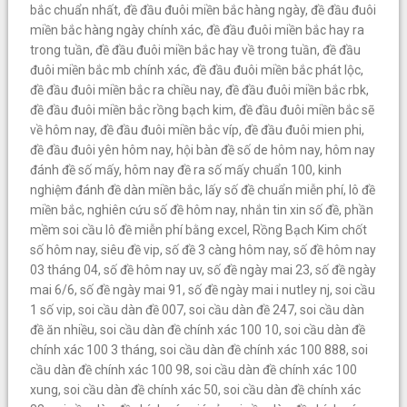
bắc chuẩn nhất
,
đề đầu đuôi miền bắc hàng ngày
,
đề đầu đuôi
miền bắc hàng ngày chính xác
,
đề đầu đuôi miền bắc hay ra
trong tuần
,
đề đầu đuôi miền bắc hay về trong tuần
,
đề đầu
đuôi miền bắc mb chính xác
,
đề đầu đuôi miền bắc phát lộc
,
đề đầu đuôi miền bắc ra chiều nay
,
đề đầu đuôi miền bắc rbk
,
đề đầu đuôi miền bắc rồng bạch kim
,
đề đầu đuôi miền bắc sẽ
về hôm nay
,
đề đầu đuôi miền bắc víp
,
đề đầu đuôi mien phi
,
đề đầu đuôi yên hôm nay
,
hội bàn đề số de hôm nay
,
hôm nay
đánh đề số mấy
,
hôm nay đề ra số mấy chuẩn 100
,
kinh
nghiệm đánh đề dàn miền bắc
,
lấy số đề chuẩn miễn phí
,
lô đề
miền bắc
,
nghiên cứu số đề hôm nay
,
nhắn tin xin số đề
,
phần
mềm soi cầu lô đề miễn phí bằng excel
,
Rồng Bạch Kim chốt
số hôm nay
,
siêu đề vip
,
số đề 3 càng hôm nay
,
số đề hôm nay
03 tháng 04
,
số đề hôm nay uv
,
số đề ngày mai 23
,
số đề ngày
mai 6/6
,
số đề ngày mai 91
,
số đề ngày mai i nutley nj
,
soi cầu
1 số vip
,
soi cầu dàn đề 007
,
soi cầu dàn đề 247
,
soi cầu dàn
đề ăn nhiều
,
soi cầu dàn đề chính xác 100 10
,
soi cầu dàn đề
chính xác 100 3 tháng
,
soi cầu dàn đề chính xác 100 888
,
soi
cầu dàn đề chính xác 100 98
,
soi cầu dàn đề chính xác 100
xung
,
soi cầu dàn đề chính xác 50
,
soi cầu dàn đề chính xác