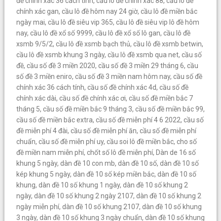
đề chính xác 36 cách tính
,
cầu lô đề chính xác 88
,
cầu lô đề
chính xác gan
,
cầu lô đề hôm nay 24 giờ
,
cầu lô đề miền bắc
ngày mai
,
cầu lô đề siêu vip 365
,
cầu lô đề siêu vip lô đề hôm
nay
,
cầu lô đề xổ số 9999
,
cầu lô đề xổ số lô gan
,
cầu lô đề
xsmb 9/5/2
,
cầu lô đề xsmb bạch thủ
,
cầu lô đề xsmb betwin
,
cầu lô đề xsmb khung 3 ngày
,
cầu lô đề xsmb qua net
,
cầu số
đề
,
cầu số đề 3 miền 2020
,
cầu số đề 3 miền 29 tháng 6
,
cầu
số đề 3 miền eniro
,
cầu số đề 3 miền nam hôm nay
,
cầu số đề
chính xác 36 cách tính
,
cầu số đề chính xác 4d
,
cầu số đề
chính xác dài
,
cầu số đề chính xác ơi
,
cầu số đề miền bắc 7
tháng 5
,
cầu số đề miền bắc 9 tháng 3
,
cầu số đề miền bắc 99
,
cầu số đề miền bắc extra
,
cầu số đề miễn phí 4 6 2022
,
cầu số
đề miễn phí 4 đài
,
cầu số đề miễn phí ăn
,
cầu số đề miễn phí
chuẩn
,
cầu số đề miễn phí uy
,
cầu soi lô đề miền bắc
,
cho số
đề miền nam miễn phí
,
chốt số lô đề miễn phí
,
Dàn de 16 số
khung 5 ngày
,
dàn đề 10 con mb
,
dàn đề 10 số
,
dàn đề 10 số
kép khung 5 ngày
,
dàn đề 10 số kép miền bắc
,
dàn đề 10 số
khung
,
dàn đề 10 số khung 1 ngày
,
dàn đề 10 số khung 2
ngày
,
dàn đề 10 số khung 2 ngày 2107
,
dàn đề 10 số khung 2
ngày miễn phí
,
dàn đề 10 số khung 2107
,
dàn đề 10 số khung
3 ngày
,
dàn đề 10 số khung 3 ngày chuẩn
,
dàn đề 10 số khung