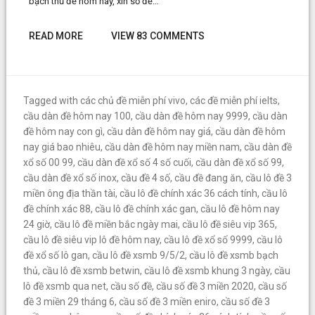
bạch thủ đề hôm nay, xin số đề…
READ MORE
VIEW 83 COMMENTS
Tagged with
các chủ đề miễn phí vivo
,
các đề miễn phí ielts
,
cầu dàn đề hôm nay 100
,
cầu dàn đề hôm nay 9999
,
cầu dàn
đề hôm nay con gì
,
cầu dàn đề hôm nay giá
,
cầu dàn đề hôm
nay giá bao nhiêu
,
cầu dàn đề hôm nay miền nam
,
cầu dàn đề
xổ số 00 99
,
cầu dàn đề xổ số 4 số cuối
,
cầu dàn đề xổ số 99
,
cầu dàn đề xổ số inox
,
cầu đề 4 số
,
cầu đề đang ăn
,
cầu lô đề 3
miền ông địa thần tài
,
cầu lô đề chính xác 36 cách tính
,
cầu lô
đề chính xác 88
,
cầu lô đề chính xác gan
,
cầu lô đề hôm nay
24 giờ
,
cầu lô đề miền bắc ngày mai
,
cầu lô đề siêu vip 365
,
cầu lô đề siêu vip lô đề hôm nay
,
cầu lô đề xổ số 9999
,
cầu lô
đề xổ số lô gan
,
cầu lô đề xsmb 9/5/2
,
cầu lô đề xsmb bạch
thủ
,
cầu lô đề xsmb betwin
,
cầu lô đề xsmb khung 3 ngày
,
cầu
lô đề xsmb qua net
,
cầu số đề
,
cầu số đề 3 miền 2020
,
cầu số
đề 3 miền 29 tháng 6
,
cầu số đề 3 miền eniro
,
cầu số đề 3