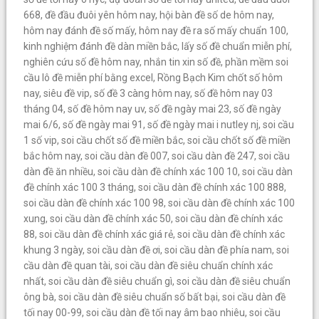
668
,
đề đầu đuôi yên hôm nay
,
hội bàn đề số de hôm nay
,
hôm nay đánh đề số mấy
,
hôm nay đề ra số mấy chuẩn 100
,
kinh nghiệm đánh đề dàn miền bắc
,
lấy số đề chuẩn miễn phí
,
nghiên cứu số đề hôm nay
,
nhắn tin xin số đề
,
phần mềm soi
cầu lô đề miễn phí bằng excel
,
Rồng Bạch Kim chốt số hôm
nay
,
siêu đề vip
,
số đề 3 càng hôm nay
,
số đề hôm nay 03
tháng 04
,
số đề hôm nay uv
,
số đề ngày mai 23
,
số đề ngày
mai 6/6
,
số đề ngày mai 91
,
số đề ngày mai i nutley nj
,
soi cầu
1 số vip
,
soi cầu chốt số đề miền bắc
,
soi cầu chốt số đề miền
bắc hôm nay
,
soi cầu dàn đề 007
,
soi cầu dàn đề 247
,
soi cầu
dàn đề ăn nhiều
,
soi cầu dàn đề chính xác 100 10
,
soi cầu dàn
đề chính xác 100 3 tháng
,
soi cầu dàn đề chính xác 100 888
,
soi cầu dàn đề chính xác 100 98
,
soi cầu dàn đề chính xác 100
xung
,
soi cầu dàn đề chính xác 50
,
soi cầu dàn đề chính xác
88
,
soi cầu dàn đề chính xác giá rẻ
,
soi cầu dàn đề chính xác
khung 3 ngày
,
soi cầu dàn đề ơi
,
soi cầu dàn đề phía nam
,
soi
cầu dàn đề quan tài
,
soi cầu dàn đề siêu chuẩn chính xác
nhất
,
soi cầu dàn đề siêu chuẩn gì
,
soi cầu dàn đề siêu chuẩn
ông bà
,
soi cầu dàn đề siêu chuẩn số bất bại
,
soi cầu dàn đề
tối nay 00-99
,
soi cầu dàn đề tối nay âm bao nhiêu
,
soi cầu