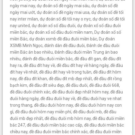
ngày mai nay
,
dự đoán số đề ngày mai sáu
,
dự đoán số đề
ngày mai ướt
,
dự đoán số đề ngày mai usa
,
dự đoán số đề tối
nay inter milan
,
dự đoán số đề tối nay o nyc
,
dự đoán số đề tối
nay united
,
dự đoán xổ số đầu đuôi
,
dự đoán xổ số đầu đuôi
miền bắc
,
dự đoán xổ số đầu đuôi miền nam
,
Dự đoán xổ số
miền Bắc
,
dự đoán xsmb đề đầu đuôi miền bắc
,
Dự đoán
XSMB Minh Ngọc
,
đánh dàn đề đầu đuôi
,
Đánh de đầu đuôi
miền Bắc ăn bao nhiêu
,
Đánh đầu đuôi miền Trung ăn bao
nhiêu
,
đánh đề đầu đuôi miền bắc
,
đề đầu đít gan
,
đề đầu đít
hay ra
,
đề đầu đít hay về
,
đề đầu đít hay về hàng ngày
,
đề đầu
đít hay về nhất
,
đề đầu đít hay về trong tuần
,
đề đầu đít hôm
nay
,
đề đầu đít khan
,
đề đầu đít mb đẹp nhất
,
đề đầu đít rồng
bạch kim
,
đề đầu đít siêu đẹp
,
đề đầu đuôi
,
đề đầu đuôi 668
,
đề đầu đuôi chính xác
,
đề đầu đuôi đẹp nhất hôm nay
,
đề đầu
đuôi hàng ngày
,
đề đầu đuôi hay về
,
đề đầu đuôi hay ve nhat
trong thang
,
đề đầu đuôi hôm nay
,
đề đầu đuôi hôm nay con
gì
,
đề đầu đuôi hôm nay miễn phí
,
đề đầu đuôi mb
,
đề đầu
đuôi mb đẹp nhất
,
đề đầu đuôi mb hôm nay
,
đề đầu đuôi miền
bắc 247
,
đề đầu đuôi miền bắc cao cấp
,
đề đầu đuôi miền bắc
chiều nay
,
đề đầu đuôi miền bắc chính xác
,
đề đầu đuôi miền