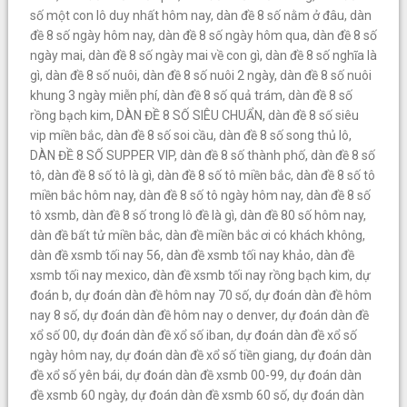
số một con lô duy nhất hôm nay
,
dàn đề 8 số nằm ở đâu
,
dàn
đề 8 số ngày hôm nay
,
dàn đề 8 số ngày hôm qua
,
dàn đề 8 số
ngày mai
,
dàn đề 8 số ngày mai về con gì
,
dàn đề 8 số nghĩa là
gì
,
dàn đề 8 số nuôi
,
dàn đề 8 số nuôi 2 ngày
,
dàn đề 8 số nuôi
khung 3 ngày miễn phí
,
dàn đề 8 số quả trám
,
dàn đề 8 số
rồng bạch kim
,
DÀN ĐỀ 8 SỐ SIÊU CHUẨN
,
dàn đề 8 số siêu
vip miền bắc
,
dàn đề 8 số soi cầu
,
dàn đề 8 số song thủ lô
,
DÀN ĐỀ 8 SỐ SUPPER VIP
,
dàn đề 8 số thành phố
,
dàn đề 8 số
tô
,
dàn đề 8 số tô là gì
,
dàn đề 8 số tô miền bắc
,
dàn đề 8 số tô
miền bắc hôm nay
,
dàn đề 8 số tô ngày hôm nay
,
dàn đề 8 số
tô xsmb
,
dàn đề 8 số trong lô đề là gì
,
dàn đề 80 số hôm nay
,
dàn đề bất tử miền bắc
,
dàn đề miền bắc ơi có khách không
,
dàn đề xsmb tối nay 56
,
dàn đề xsmb tối nay khảo
,
dàn đề
xsmb tối nay mexico
,
dàn đề xsmb tối nay rồng bạch kim
,
dự
đoán b
,
dự đoán dàn đề hôm nay 70 số
,
dự đoán dàn đề hôm
nay 8 số
,
dự đoán dàn đề hôm nay o denver
,
dự đoán dàn đề
xổ số 00
,
dự đoán dàn đề xổ số iban
,
dự đoán dàn đề xổ số
ngày hôm nay
,
dự đoán dàn đề xổ số tiền giang
,
dự đoán dàn
đề xổ số yên bái
,
dự đoán dàn đề xsmb 00-99
,
dự đoán dàn
đề xsmb 60 ngày
,
dự đoán dàn đề xsmb 60 số
,
dự đoán dàn