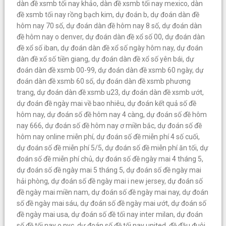
dàn đề xsmb tối nay khảo
,
dàn đề xsmb tối nay mexico
,
dàn
đề xsmb tối nay rồng bạch kim
,
dự đoán b
,
dự đoán dàn đề
hôm nay 70 số
,
dự đoán dàn đề hôm nay 8 số
,
dự đoán dàn
đề hôm nay o denver
,
dự đoán dàn đề xổ số 00
,
dự đoán dàn
đề xổ số iban
,
dự đoán dàn đề xổ số ngày hôm nay
,
dự đoán
dàn đề xổ số tiền giang
,
dự đoán dàn đề xổ số yên bái
,
dự
đoán dàn đề xsmb 00-99
,
dự đoán dàn đề xsmb 60 ngày
,
dự
đoán dàn đề xsmb 60 số
,
dự đoán dàn đề xsmb phương
trang
,
dự đoán dàn đề xsmb u23
,
dự đoán dàn đề xsmb ướt
,
dự đoán đề ngày mai về bao nhiêu
,
dự đoán kết quả số đề
hôm nay
,
dự đoán số đề hôm nay 4 càng
,
dự đoán số đề hôm
nay 666
,
dự đoán số đề hôm nay ơ miền bắc
,
dự đoán số đề
hôm nay online miễn phí
,
dự đoán số đề miễn phí 4 số cuối
,
dự đoán số đề miễn phí 5/5
,
dự đoán số đề miễn phí ăn tối
,
dự
đoán số đề miễn phí chủ
,
dự đoán số đề ngày mai 4 tháng 5
,
dự đoán số đề ngày mai 5 tháng 5
,
dự đoán số đề ngày mai
hải phòng
,
dự đoán số đề ngày mai i new jersey
,
dự đoán số
đề ngày mai miền nam
,
dự đoán số đề ngày mai nay
,
dự đoán
số đề ngày mai sáu
,
dự đoán số đề ngày mai ướt
,
dự đoán số
đề ngày mai usa
,
dự đoán số đề tối nay inter milan
,
dự đoán
số đề tối nay o nyc
,
dự đoán số đề tối nay united
,
đề đầu đuôi