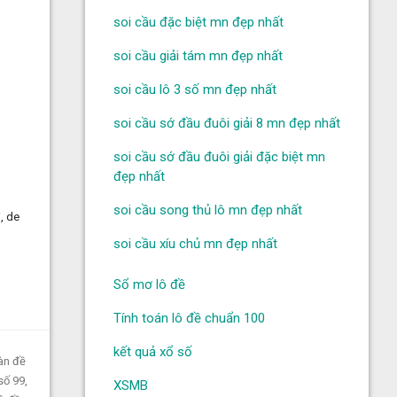
soi cầu đặc biệt mn đẹp nhất
soi cầu giải tám mn đẹp nhất
soi cầu lô 3 số mn đẹp nhất
soi cầu sớ đầu đuôi giải 8 mn đẹp nhất
soi cầu sớ đầu đuôi giải đặc biệt mn
đẹp nhất
soi cầu song thủ lô mn đẹp nhất
, de
soi cầu xíu chủ mn đẹp nhất
Sổ mơ lô đề
Tính toán lô đề chuẩn 100
kết quả xổ số
àn đề
số 99
,
XSMB