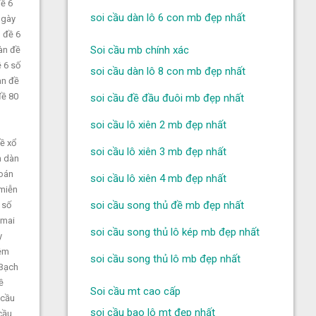
ề 6
soi cầu dàn lô 6 con mb đẹp nhất
ngày
 đề 6
Soi cầu mb chính xác
àn đề
 6 số
soi cầu dàn lô 8 con mb đẹp nhất
àn đề
đề 80
soi cầu đề đầu đuôi mb đẹp nhất
soi cầu lô xiên 2 mb đẹp nhất
ề xổ
soi cầu lô xiên 3 mb đẹp nhất
n dàn
oán
soi cầu lô xiên 4 mb đẹp nhất
miễn
soi cầu song thủ đề mb đẹp nhất
 số
 mai
soi cầu song thủ lô kép mb đẹp nhất
y
iệm
soi cầu song thủ lô mb đẹp nhất
Bạch
ề
Soi cầu mt cao cấp
 cầu
soi cầu bao lô mt đẹp nhất
cầu