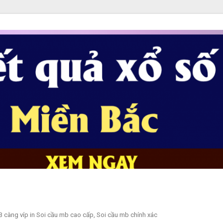
3 càng víp
in
Soi cầu mb cao cấp
,
Soi cầu mb chính xác