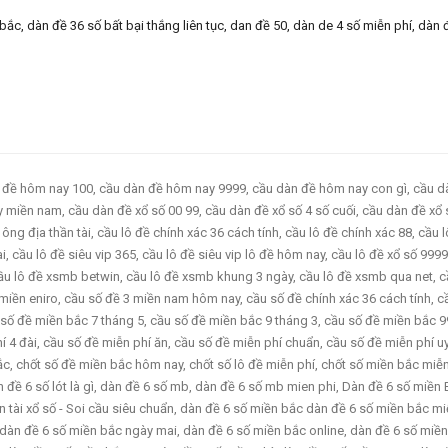
ắc, dàn đề 36 số bất bại thắng liên tục, dan đề 50, dàn de 4 số miễn phí, dàn 
…
 đề hôm nay 100
,
cầu dàn đề hôm nay 9999
,
cầu dàn đề hôm nay con gì
,
cầu d
y miền nam
,
cầu dàn đề xổ số 00 99
,
cầu dàn đề xổ số 4 số cuối
,
cầu dàn đề xổ 
 ông địa thần tài
,
cầu lô đề chính xác 36 cách tính
,
cầu lô đề chính xác 88
,
cầu l
i
,
cầu lô đề siêu vip 365
,
cầu lô đề siêu vip lô đề hôm nay
,
cầu lô đề xổ số 9999
ầu lô đề xsmb betwin
,
cầu lô đề xsmb khung 3 ngày
,
cầu lô đề xsmb qua net
,
c
miền eniro
,
cầu số đề 3 miền nam hôm nay
,
cầu số đề chính xác 36 cách tính
,
c
số đề miền bắc 7 tháng 5
,
cầu số đề miền bắc 9 tháng 3
,
cầu số đề miền bắc 9
í 4 đài
,
cầu số đề miễn phí ăn
,
cầu số đề miễn phí chuẩn
,
cầu số đề miễn phí u
ắc
,
chốt số đề miền bắc hôm nay
,
chốt số lô đề miễn phí
,
chốt số miền bắc miễn
 đề 6 số lót là gì
,
dàn đề 6 số mb
,
dàn đề 6 số mb mien phi
,
Dàn đề 6 số miền 
tài xổ số - Soi cầu siêu chuẩn
,
dàn đề 6 số miền bắc dàn đề 6 số miền bắc mi
dàn đề 6 số miền bắc ngày mai
,
dàn đề 6 số miền bắc online
,
dàn đề 6 số miề