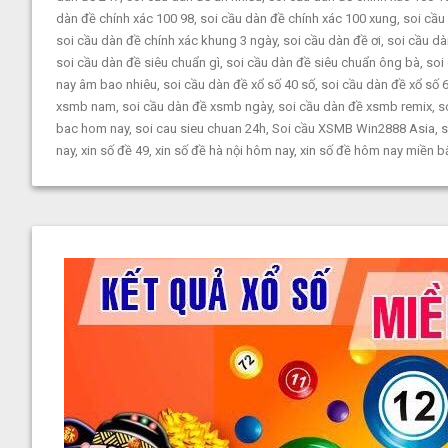
dàn đề chính xác 100 98
,
soi cầu dàn đề chính xác 100 xung
,
soi cầu
soi cầu dàn đề chính xác khung 3 ngày
,
soi cầu dàn đề ơi
,
soi cầu d
soi cầu dàn đề siêu chuẩn gì
,
soi cầu dàn đề siêu chuẩn ông bà
,
soi
nay âm bao nhiêu
,
soi cầu dàn đề xổ số 40 số
,
soi cầu dàn đề xổ số 
xsmb nam
,
soi cầu dàn đề xsmb ngày
,
soi cầu dàn đề xsmb remix
,
s
bac hom nay
,
soi cau sieu chuan 24h
,
Soi cầu XSMB Win2888 Asia
,
s
nay
,
xin số đề 49
,
xin số đề hà nội hôm nay
,
xin số đề hôm nay miền b