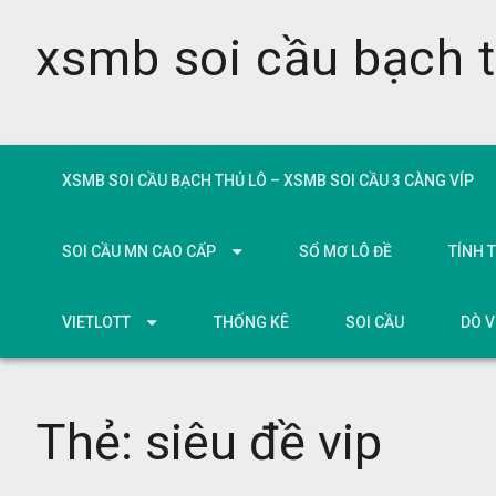
xsmb soi cầu bạch t
XSMB SOI CẦU BẠCH THỦ LÔ – XSMB SOI CẦU 3 CÀNG VÍP
SOI CẦU MN CAO CẤP
SỔ MƠ LÔ ĐỀ
TÍNH 
VIETLOTT
THỐNG KÊ
SOI CẦU
DÒ V
Thẻ:
siêu đề vip