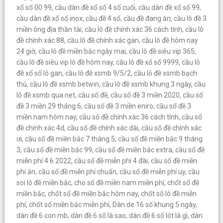
xổ số 00 99
,
cầu dàn đề xổ số 4 số cuối
,
cầu dàn đề xổ số 99
,
cầu dàn đề xổ số inox
,
cầu đề 4 số
,
cầu đề đang ăn
,
cầu lô đề 3
miền ông địa thần tài
,
cầu lô đề chính xác 36 cách tính
,
cầu lô
đề chính xác 88
,
cầu lô đề chính xác gan
,
cầu lô đề hôm nay
24 giờ
,
cầu lô đề miền bắc ngày mai
,
cầu lô đề siêu vip 365
,
cầu lô đề siêu vip lô đề hôm nay
,
cầu lô đề xổ số 9999
,
cầu lô
đề xổ số lô gan
,
cầu lô đề xsmb 9/5/2
,
cầu lô đề xsmb bạch
thủ
,
cầu lô đề xsmb betwin
,
cầu lô đề xsmb khung 3 ngày
,
cầu
lô đề xsmb qua net
,
cầu số đề
,
cầu số đề 3 miền 2020
,
cầu số
đề 3 miền 29 tháng 6
,
cầu số đề 3 miền eniro
,
cầu số đề 3
miền nam hôm nay
,
cầu số đề chính xác 36 cách tính
,
cầu số
đề chính xác 4d
,
cầu số đề chính xác dài
,
cầu số đề chính xác
ơi
,
cầu số đề miền bắc 7 tháng 5
,
cầu số đề miền bắc 9 tháng
3
,
cầu số đề miền bắc 99
,
cầu số đề miền bắc extra
,
cầu số đề
miễn phí 4 6 2022
,
cầu số đề miễn phí 4 đài
,
cầu số đề miễn
phí ăn
,
cầu số đề miễn phí chuẩn
,
cầu số đề miễn phí uy
,
cầu
soi lô đề miền bắc
,
cho số đề miền nam miễn phí
,
chốt số đề
miền bắc
,
chốt số đề miền bắc hôm nay
,
chốt số lô đề miễn
phí
,
chốt số miền bắc miễn phí
,
Dàn de 16 số khung 5 ngày
,
dàn đề 6 con mb
,
dàn đề 6 số là sao
,
dàn đề 6 số lót là gì
,
dàn