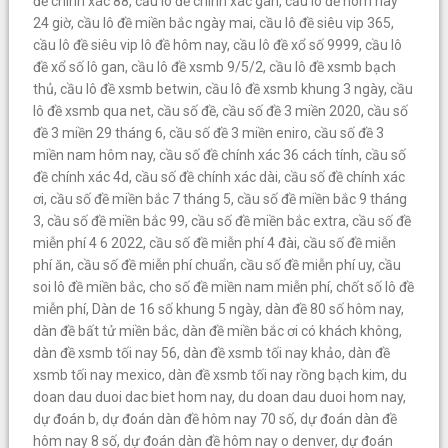
đề chính xác 88
,
cầu lô đề chính xác gan
,
cầu lô đề hôm nay
24 giờ
,
cầu lô đề miền bắc ngày mai
,
cầu lô đề siêu vip 365
,
cầu lô đề siêu vip lô đề hôm nay
,
cầu lô đề xổ số 9999
,
cầu lô
đề xổ số lô gan
,
cầu lô đề xsmb 9/5/2
,
cầu lô đề xsmb bạch
thủ
,
cầu lô đề xsmb betwin
,
cầu lô đề xsmb khung 3 ngày
,
cầu
lô đề xsmb qua net
,
cầu số đề
,
cầu số đề 3 miền 2020
,
cầu số
đề 3 miền 29 tháng 6
,
cầu số đề 3 miền eniro
,
cầu số đề 3
miền nam hôm nay
,
cầu số đề chính xác 36 cách tính
,
cầu số
đề chính xác 4d
,
cầu số đề chính xác dài
,
cầu số đề chính xác
ơi
,
cầu số đề miền bắc 7 tháng 5
,
cầu số đề miền bắc 9 tháng
3
,
cầu số đề miền bắc 99
,
cầu số đề miền bắc extra
,
cầu số đề
miễn phí 4 6 2022
,
cầu số đề miễn phí 4 đài
,
cầu số đề miễn
phí ăn
,
cầu số đề miễn phí chuẩn
,
cầu số đề miễn phí uy
,
cầu
soi lô đề miền bắc
,
cho số đề miền nam miễn phí
,
chốt số lô đề
miễn phí
,
Dàn de 16 số khung 5 ngày
,
dàn đề 80 số hôm nay
,
dàn đề bất tử miền bắc
,
dàn đề miền bắc ơi có khách không
,
dàn đề xsmb tối nay 56
,
dàn đề xsmb tối nay khảo
,
dàn đề
xsmb tối nay mexico
,
dàn đề xsmb tối nay rồng bạch kim
,
du
doan dau duoi dac biet hom nay
,
du doan dau duoi hom nay
,
dự đoán b
,
dự đoán dàn đề hôm nay 70 số
,
dự đoán dàn đề
hôm nay 8 số
,
dự đoán dàn đề hôm nay o denver
,
dự đoán