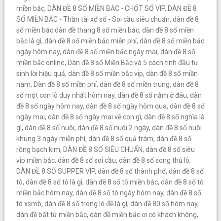
miền bắc
,
DÀN ĐỀ 8 SỐ MIỀN BẮC - CHỐT SỐ VIP
,
DÀN ĐỀ 8
SỐ MIỀN BẮC - Thần tài xổ số - Soi cầu siêu chuẩn
,
dàn đề 8
số miền bắc dàn đề thang 8 số miền bắc
,
dàn đề 8 số miền
bắc là gì
,
dàn đề 8 số miền bắc miễn phí
,
dàn đề 8 số miền bắc
ngày hôm nay
,
dàn đề 8 số miền bắc ngày mai
,
dàn đề 8 số
miền bắc online
,
Dàn đề 8 số Miền Bắc và 5 cách tính đầu tư
sinh lời hiệu quả
,
dàn đề 8 số miền bắc vip
,
dàn đề 8 số miền
nam
,
Dàn đề 8 số miền phí
,
dàn đề 8 số miền trung
,
dàn đề 8
số một con lô duy nhất hôm nay
,
dàn đề 8 số nằm ở đâu
,
dàn
đề 8 số ngày hôm nay
,
dàn đề 8 số ngày hôm qua
,
dàn đề 8 số
ngày mai
,
dàn đề 8 số ngày mai về con gì
,
dàn đề 8 số nghĩa là
gì
,
dàn đề 8 số nuôi
,
dàn đề 8 số nuôi 2 ngày
,
dàn đề 8 số nuôi
khung 3 ngày miễn phí
,
dàn đề 8 số quả trám
,
dàn đề 8 số
rồng bạch kim
,
DÀN ĐỀ 8 SỐ SIÊU CHUẨN
,
dàn đề 8 số siêu
vip miền bắc
,
dàn đề 8 số soi cầu
,
dàn đề 8 số song thủ lô
,
DÀN ĐỀ 8 SỐ SUPPER VIP
,
dàn đề 8 số thành phố
,
dàn đề 8 số
tô
,
dàn đề 8 số tô là gì
,
dàn đề 8 số tô miền bắc
,
dàn đề 8 số tô
miền bắc hôm nay
,
dàn đề 8 số tô ngày hôm nay
,
dàn đề 8 số
tô xsmb
,
dàn đề 8 số trong lô đề là gì
,
dàn đề 80 số hôm nay
,
dàn đề bất tử miền bắc
,
dàn đề miền bắc ơi có khách không
,