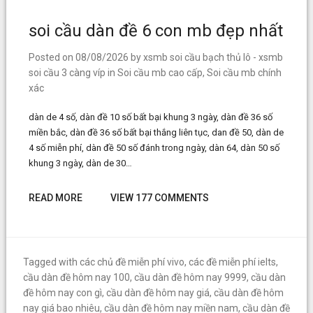
soi cầu dàn đề 6 con mb đẹp nhất
Posted on
08/08/2026
by
xsmb soi cầu bạch thủ lô - xsmb
soi cầu 3 càng víp
in
Soi cầu mb cao cấp
,
Soi cầu mb chính
xác
dàn de 4 số, dàn đề 10 số bất bại khung 3 ngày, dàn đề 36 số
miền bắc, dàn đề 36 số bất bại thắng liên tục, dan đề 50, dàn de
4 số miễn phí, dàn đề 50 số đánh trong ngày, dàn 64, dàn 50 số
khung 3 ngày, dàn de 30…
READ MORE
VIEW 177 COMMENTS
Tagged with
các chủ đề miễn phí vivo
,
các đề miễn phí ielts
,
cầu dàn đề hôm nay 100
,
cầu dàn đề hôm nay 9999
,
cầu dàn
đề hôm nay con gì
,
cầu dàn đề hôm nay giá
,
cầu dàn đề hôm
nay giá bao nhiêu
,
cầu dàn đề hôm nay miền nam
,
cầu dàn đề