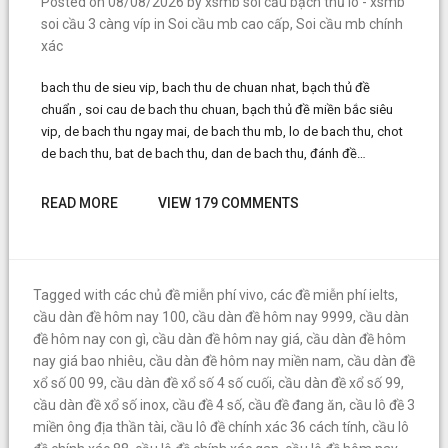
Posted on
08/08/2026
by
xsmb soi cầu bạch thủ lô - xsmb
soi cầu 3 càng víp
in
Soi cầu mb cao cấp
,
Soi cầu mb chính
xác
bach thu de sieu vip, bach thu de chuan nhat, bạch thủ đề
chuẩn , soi cau de bach thu chuan, bạch thủ đề miền bắc siêu
vip, de bach thu ngay mai, de bach thu mb, lo de bach thu, chot
de bach thu, bat de bach thu, dan de bach thu, đánh đề…
READ MORE
VIEW 179 COMMENTS
Tagged with
các chủ đề miễn phí vivo
,
các đề miễn phí ielts
,
cầu dàn đề hôm nay 100
,
cầu dàn đề hôm nay 9999
,
cầu dàn
đề hôm nay con gì
,
cầu dàn đề hôm nay giá
,
cầu dàn đề hôm
nay giá bao nhiêu
,
cầu dàn đề hôm nay miền nam
,
cầu dàn đề
xổ số 00 99
,
cầu dàn đề xổ số 4 số cuối
,
cầu dàn đề xổ số 99
,
cầu dàn đề xổ số inox
,
cầu đề 4 số
,
cầu đề đang ăn
,
cầu lô đề 3
miền ông địa thần tài
,
cầu lô đề chính xác 36 cách tính
,
cầu lô