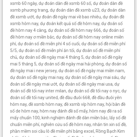
xsmb 60 ngày
,
dự đoán dàn đề xsmb 60 số
,
dự đoán dàn đề
xsmb phương trang
,
dự đoán dàn đề xsmb u23
,
dự đoán dàn
đề xsmb ướt
,
dự đoán đề ngày mai về bao nhiêu
,
dự đoán đề
xsmb hôm nay
,
dự đoán kết quả số đề hôm nay
,
dự đoán số
đề hôm nay 4 càng
,
dự đoán số đề hôm nay 666
,
dự đoán số
đề hôm nay ơ miền bắc
,
dự đoán số đề hôm nay online miễn
phí
,
dự đoán số đề miễn phí 4 số cuối
,
dự đoán số đề miễn phí
5/5
,
dự đoán số đề miễn phí ăn tối
,
dự đoán số đề miễn phí
chủ
,
dự đoán số đề ngày mai 4 tháng 5
,
dự đoán số đề ngày
mai 5 tháng 5
,
dự đoán số đề ngày mai hải phòng
,
dự đoán số
đề ngày mai i new jersey
,
dự đoán số đề ngày mai miền nam
,
dự đoán số đề ngày mai nay
,
dự đoán số đề ngày mai sáu
,
dự
đoán số đề ngày mai ướt
,
dự đoán số đề ngày mai usa
,
dự
đoán số đề tối nay inter milan
,
dự đoán số đề tối nay o nyc
,
dự
đoán số đề tối nay united
,
đề đầu đuôi 668
,
đề đầu đuôi yên
hôm nay
,
đề xsmb hôm nay
,
đề xsmb víp hôm nay
,
hội bàn đề
số de hôm nay
,
hôm nay đánh đề số mấy
,
hôm nay đề ra số
mấy chuẩn 100
,
kinh nghiệm đánh đề dàn miền bắc
,
lấy số đề
chuẩn miễn phí
,
nghiên cứu số đề hôm nay
,
nhắn tin xin số đề
,
phần mềm soi cầu lô đề miễn phí bằng excel
,
Rồng Bạch Kim