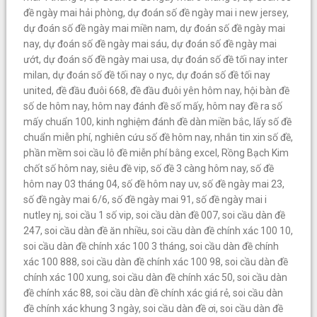
đề ngày mai hải phòng
,
dự đoán số đề ngày mai i new jersey
,
dự đoán số đề ngày mai miền nam
,
dự đoán số đề ngày mai
nay
,
dự đoán số đề ngày mai sáu
,
dự đoán số đề ngày mai
ướt
,
dự đoán số đề ngày mai usa
,
dự đoán số đề tối nay inter
milan
,
dự đoán số đề tối nay o nyc
,
dự đoán số đề tối nay
united
,
đề đầu đuôi 668
,
đề đầu đuôi yên hôm nay
,
hội bàn đề
số de hôm nay
,
hôm nay đánh đề số mấy
,
hôm nay đề ra số
mấy chuẩn 100
,
kinh nghiệm đánh đề dàn miền bắc
,
lấy số đề
chuẩn miễn phí
,
nghiên cứu số đề hôm nay
,
nhắn tin xin số đề
,
phần mềm soi cầu lô đề miễn phí bằng excel
,
Rồng Bạch Kim
chốt số hôm nay
,
siêu đề vip
,
số đề 3 càng hôm nay
,
số đề
hôm nay 03 tháng 04
,
số đề hôm nay uv
,
số đề ngày mai 23
,
số đề ngày mai 6/6
,
số đề ngày mai 91
,
số đề ngày mai i
nutley nj
,
soi cầu 1 số vip
,
soi cầu dàn đề 007
,
soi cầu dàn đề
247
,
soi cầu dàn đề ăn nhiều
,
soi cầu dàn đề chính xác 100 10
,
soi cầu dàn đề chính xác 100 3 tháng
,
soi cầu dàn đề chính
xác 100 888
,
soi cầu dàn đề chính xác 100 98
,
soi cầu dàn đề
chính xác 100 xung
,
soi cầu dàn đề chính xác 50
,
soi cầu dàn
đề chính xác 88
,
soi cầu dàn đề chính xác giá rẻ
,
soi cầu dàn
đề chính xác khung 3 ngày
,
soi cầu dàn đề ơi
,
soi cầu dàn đề