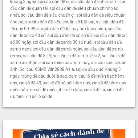
khung 3 ngày
,
soi cầu dàn đề ơi
,
soi cầu dàn đề phía nam
,
soi
cầu dàn đề quan tài
,
soi cầu dàn đề siêu chuẩn chính xác
nhất
,
soi cầu dàn đề siêu chuẩn gì
,
soi cầu dàn đề siêu chuẩn
ông bà
,
soi cầu dàn đề siêu chuẩn số bất bại
,
soi cầu dàn đề
tối nay 00-99
,
soi cầu dàn đề tối nay âm bao nhiêu
,
soi cầu
dàn đề xổ số 40 số
,
soi cầu dàn đề xổ số 60
,
soi cầu dàn đề xổ
số 90 ngày
,
soi cầu dàn đề xsmb 36 số nuôi
,
soi cầu dàn đề
xsmb nam
,
soi cầu dàn đề xsmb ngày
,
soi cầu dàn đề xsmb
remix
,
soi cầu đề 8 số
,
soi cầu lô đề xsmb 7/5/2
,
soi cầu lô đề
xsmb ăn nhậu
,
soi cau mien bac hom nay
,
soi cau sieu chuan
24h
,
Soi cầu XSMB Win2888 Asia
,
soi đề đầu đuôi khung 3
ngày
,
trúng đề đầu đuôi là sao
,
xem cầu lô đề miền bắc hôm
nay
,
xin số đề 49
,
xin số đề hà nội hôm nay
,
xin số đề hôm nay
miền bắc
,
xin số đề miễn phí miền bắc
,
xin số đề ưi
,
xin số đề
ưu tiên
,
xin số lô số đề