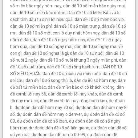
số miền bắc ngày hôm nay
,
dàn đề 10 số miền bắc ngày mai
,
dàn đề 10 số miền bắc online
,
Dàn đề 10 số Miền Bắc và 5
cách tính đầu tư sinh lời hiệu quả
,
dàn đề 10 số miền bắc vip
,
dàn đề 10 số miễn phí
,
dàn đề 10 số miền trung
,
dàn đề 10 số
mn
,
dàn đề 10 số một con lô duy nhất hôm nay
,
dàn đề 10 số
nằm ở đâu
,
dàn đề 10 số ngày hôm nay
,
dàn đề 10 số ngày
hôm qua
,
dàn đề 10 số ngày mai
,
dàn đề 10 số ngày mai về
con gì
,
dàn đề 10 số nghĩa là gì
,
dàn đề 10 số nuôi
,
dàn đề 10
số nuôi 2 ngày
,
dàn đề 10 số nuôi khung 3 ngày miễn phí
,
dàn
đề 10 số quả trám
,
dàn đề 10 số rồng bạch kim
,
DÀN ĐỀ 10
SỐ SIÊU CHUẨN
,
dàn đề 10 số siêu vip miền bắc
,
dàn đề 10 số
soi cầu
,
dàn đề 10 số song thủ lô
,
dàn đề 80 số hôm nay
,
dàn
đề bất tử miền bắc
,
dàn đề miền bắc ơi có khách không
,
dàn
đề xsmb tối nay 56
,
dàn đề xsmb tối nay khảo
,
dàn đề xsmb
tối nay mexico
,
dàn đề xsmb tối nay rồng bạch kim
,
dự đoán
b
,
dự đoán dàn đề hôm nay 70 số
,
dự đoán dàn đề hôm nay 8
số
,
dự đoán dàn đề hôm nay o denver
,
dự đoán dàn đề xổ số
00
,
dự đoán dàn đề xổ số iban
,
dự đoán dàn đề xổ số ngày
hôm nay
,
dự đoán dàn đề xổ số tiền giang
,
dự đoán dàn đề xổ
số yên bái
,
dự đoán dàn đề xsmb 00-99
,
dự đoán dàn đề