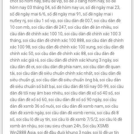
chốt số hôm nay
,
siêu đề vip
,
số đề 3 càng hôm nay
,
số đề
hôm nay 03 tháng 04
,
số đề hôm nay uv
,
số đề ngày mai 23
,
số đề ngày mai 6/6
,
số đề ngày mai 91
,
số đề ngày mai i
nutley nj
,
soi cầu 1 số vip
,
soi cầu dàn đề 007
,
soi cầu dàn đề
10 con mb
,
soi cầu dàn đề 247
,
soi cầu dàn đề ăn nhiều
,
soi
cầu dàn đề chính xác 100 10
,
soi cầu dàn đề chính xác 100 3
tháng
,
soi cầu dàn đề chính xác 100 888
,
soi cầu dàn đề chính
xác 100 98
,
soi cầu dàn đề chính xác 100 xung
,
soi cầu dàn đề
chính xác 50
,
soi cầu dàn đề chính xác 88
,
soi cầu dàn đề
chính xác giá rẻ
,
soi cầu dàn đề chính xác khung 3 ngày
,
soi
cầu dàn đề ơi
,
soi cầu dàn đề phía nam
,
soi cầu dàn đề quan
tài
,
soi cầu dàn đề siêu chuẩn chính xác nhất
,
soi cầu dàn đề
siêu chuẩn gì
,
soi cầu dàn đề siêu chuẩn ông bà
,
soi cầu dàn
đề siêu chuẩn số bất bại
,
soi cầu dàn đề tối nay 00-99
,
soi cầu
dàn đề tối nay âm bao nhiêu
,
soi cầu dàn đề xổ số 40 số
,
soi
cầu dàn đề xổ số 60
,
soi cầu dàn đề xổ số 90 ngày
,
soi cầu
dàn đề xsmb 36 số nuôi
,
soi cầu dàn đề xsmb nam
,
soi cầu
dàn đề xsmb ngày
,
soi cầu dàn đề xsmb remix
,
soi cầu đề 8
số
,
soi cầu lô đề uy tín
,
soi cầu lô đề xsmb 7/5/2
,
soi cầu lô đề
xsmb ăn nhậu
,
soi cau sieu chuan 24h
,
Soi cầu XSMB
Win2888 Asia
,
soi đề đầu đuôi khung 3 ngày
,
soi lô đề uy tín