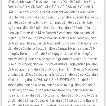
đề 6 số mb
,
dàn đề 6 số mb mien phi
,
Dàn đề 6 số miền Bắc
,
DÀN ĐỀ 6 SỐ MIỀN BẮC - CHỐT SỐ VIP
,
DÀN ĐỀ 6 SỐ MIỀN
BẮC - Thần tài xổ số - Soi cầu siêu chuẩn
,
dàn đề 6 số miền
bắc dàn đề 6 số miền bắc miễn phí
,
dàn đề 6 số miền bắc là gì
,
dàn đề 6 số miền bắc ngày hôm nay
,
dàn đề 6 số miền bắc
ngày mai
,
dàn đề 6 số miền bắc online
,
dàn đề 6 số miền bắc
siêu vip
,
Dàn đề 6 số Miền Bắc và 5 cách tính đầu tư sinh lời
hiệu quả
,
dàn đề 6 số miền bắc vip
,
Dàn đề 6 số miền phí
,
dàn
đề 6 số miền trung
,
dàn đề 6 số một con lô duy nhất hôm nay
,
dàn đề 6 số nằm ở đâu
,
dàn đề 6 số ngày hôm nay
,
dàn đề 6
số ngày hôm qua
,
dàn đề 6 số ngày mai
,
dàn đề 6 số ngày
mai về con gì
,
dàn đề 6 số nghĩa là gì
,
dàn đề 6 số nuôi
,
dàn đề
6 số nuôi 2 ngày
,
dàn đề 6 số nuôi khung 3 ngày miễn phí
,
dàn
đề 6 số quả trám
,
dàn đề 6 số rồng bạch kim
,
Dàn đề 6 số siêu
chuẩn
,
dàn đề 6 số siêu vip miền bắc
,
dàn đề 6 số soi cầu
,
dàn
đề 6 số song thủ lô
,
DÀN ĐỀ 6 SỐ SUPPER VIP
,
dàn đề 6 số
thành phố
,
dàn đề 6 số tô
,
dàn đề 6 số tô là gì
,
dàn đề 6 số tô
miền bắc
,
dàn đề 6 số tô miền bắc hôm nay
,
dàn đề 6 số tô
ngày hôm nay
,
dàn đề 6 số tô xsmb
,
dàn đề 6 số trong lô đề là
gì
,
dàn đề 6 số và độc thủ lô là gì
,
dàn đề 6 số và song thủ lô là
gì
,
dàn đề 6 số về con gì
,
dàn đề 6 số về số gì
,
dàn đề 6 số vip
,