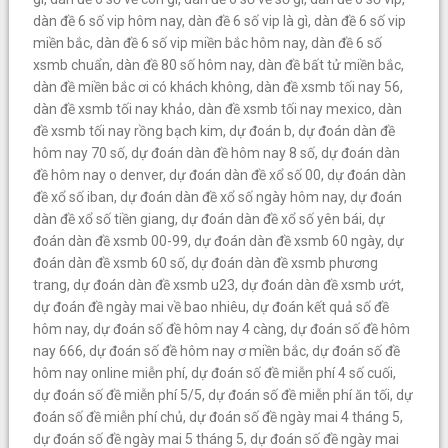
dàn đề 6 số vip hôm nay
,
dàn đề 6 số vip là gì
,
dàn đề 6 số vip
miền bắc
,
dàn đề 6 số vip miền bắc hôm nay
,
dàn đề 6 số
xsmb chuẩn
,
dàn đề 80 số hôm nay
,
dàn đề bất tử miền bắc
,
dàn đề miền bắc ơi có khách không
,
dàn đề xsmb tối nay 56
,
dàn đề xsmb tối nay khảo
,
dàn đề xsmb tối nay mexico
,
dàn
đề xsmb tối nay rồng bạch kim
,
dự đoán b
,
dự đoán dàn đề
hôm nay 70 số
,
dự đoán dàn đề hôm nay 8 số
,
dự đoán dàn
đề hôm nay o denver
,
dự đoán dàn đề xổ số 00
,
dự đoán dàn
đề xổ số iban
,
dự đoán dàn đề xổ số ngày hôm nay
,
dự đoán
dàn đề xổ số tiền giang
,
dự đoán dàn đề xổ số yên bái
,
dự
đoán dàn đề xsmb 00-99
,
dự đoán dàn đề xsmb 60 ngày
,
dự
đoán dàn đề xsmb 60 số
,
dự đoán dàn đề xsmb phương
trang
,
dự đoán dàn đề xsmb u23
,
dự đoán dàn đề xsmb ướt
,
dự đoán đề ngày mai về bao nhiêu
,
dự đoán kết quả số đề
hôm nay
,
dự đoán số đề hôm nay 4 càng
,
dự đoán số đề hôm
nay 666
,
dự đoán số đề hôm nay ơ miền bắc
,
dự đoán số đề
hôm nay online miễn phí
,
dự đoán số đề miễn phí 4 số cuối
,
dự đoán số đề miễn phí 5/5
,
dự đoán số đề miễn phí ăn tối
,
dự
đoán số đề miễn phí chủ
,
dự đoán số đề ngày mai 4 tháng 5
,
dự đoán số đề ngày mai 5 tháng 5
,
dự đoán số đề ngày mai