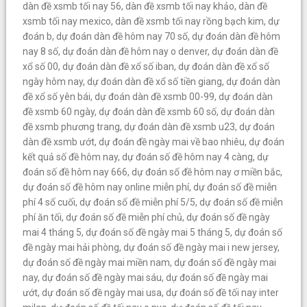
dàn đề xsmb tối nay 56
,
dàn đề xsmb tối nay khảo
,
dàn đề
xsmb tối nay mexico
,
dàn đề xsmb tối nay rồng bạch kim
,
dự
đoán b
,
dự đoán dàn đề hôm nay 70 số
,
dự đoán dàn đề hôm
nay 8 số
,
dự đoán dàn đề hôm nay o denver
,
dự đoán dàn đề
xổ số 00
,
dự đoán dàn đề xổ số iban
,
dự đoán dàn đề xổ số
ngày hôm nay
,
dự đoán dàn đề xổ số tiền giang
,
dự đoán dàn
đề xổ số yên bái
,
dự đoán dàn đề xsmb 00-99
,
dự đoán dàn
đề xsmb 60 ngày
,
dự đoán dàn đề xsmb 60 số
,
dự đoán dàn
đề xsmb phương trang
,
dự đoán dàn đề xsmb u23
,
dự đoán
dàn đề xsmb ướt
,
dự đoán đề ngày mai về bao nhiêu
,
dự đoán
kết quả số đề hôm nay
,
dự đoán số đề hôm nay 4 càng
,
dự
đoán số đề hôm nay 666
,
dự đoán số đề hôm nay ơ miền bắc
,
dự đoán số đề hôm nay online miễn phí
,
dự đoán số đề miễn
phí 4 số cuối
,
dự đoán số đề miễn phí 5/5
,
dự đoán số đề miễn
phí ăn tối
,
dự đoán số đề miễn phí chủ
,
dự đoán số đề ngày
mai 4 tháng 5
,
dự đoán số đề ngày mai 5 tháng 5
,
dự đoán số
đề ngày mai hải phòng
,
dự đoán số đề ngày mai i new jersey
,
dự đoán số đề ngày mai miền nam
,
dự đoán số đề ngày mai
nay
,
dự đoán số đề ngày mai sáu
,
dự đoán số đề ngày mai
ướt
,
dự đoán số đề ngày mai usa
,
dự đoán số đề tối nay inter