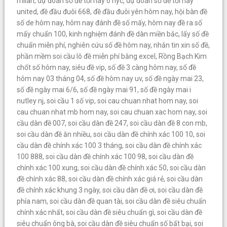
milan
,
dự đoán số đề tối nay o nyc
,
dự đoán số đề tối nay
united
,
đề đầu đuôi 668
,
đề đầu đuôi yên hôm nay
,
hội bàn đề
số de hôm nay
,
hôm nay đánh đề số mấy
,
hôm nay đề ra số
mấy chuẩn 100
,
kinh nghiệm đánh đề dàn miền bắc
,
lấy số đề
chuẩn miễn phí
,
nghiên cứu số đề hôm nay
,
nhắn tin xin số đề
,
phần mềm soi cầu lô đề miễn phí bằng excel
,
Rồng Bạch Kim
chốt số hôm nay
,
siêu đề vip
,
số đề 3 càng hôm nay
,
số đề
hôm nay 03 tháng 04
,
số đề hôm nay uv
,
số đề ngày mai 23
,
số đề ngày mai 6/6
,
số đề ngày mai 91
,
số đề ngày mai i
nutley nj
,
soi cầu 1 số vip
,
soi cau chuan nhat hom nay
,
soi
cau chuan nhat mb hom nay
,
soi cau chuan xac hom nay
,
soi
cầu dàn đề 007
,
soi cầu dàn đề 247
,
soi cầu dàn đề 8 con mb
,
soi cầu dàn đề ăn nhiều
,
soi cầu dàn đề chính xác 100 10
,
soi
cầu dàn đề chính xác 100 3 tháng
,
soi cầu dàn đề chính xác
100 888
,
soi cầu dàn đề chính xác 100 98
,
soi cầu dàn đề
chính xác 100 xung
,
soi cầu dàn đề chính xác 50
,
soi cầu dàn
đề chính xác 88
,
soi cầu dàn đề chính xác giá rẻ
,
soi cầu dàn
đề chính xác khung 3 ngày
,
soi cầu dàn đề ơi
,
soi cầu dàn đề
phía nam
,
soi cầu dàn đề quan tài
,
soi cầu dàn đề siêu chuẩn
chính xác nhất
,
soi cầu dàn đề siêu chuẩn gì
,
soi cầu dàn đề
siêu chuẩn ông bà
,
soi cầu dàn đề siêu chuẩn số bất bại
,
soi