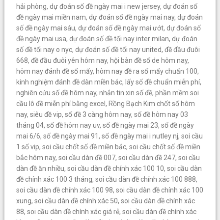
hải phòng
,
dự đoán số đề ngày mai i new jersey
,
dự đoán số
đề ngày mai miền nam
,
dự đoán số đề ngày mai nay
,
dự đoán
số đề ngày mai sáu
,
dự đoán số đề ngày mai ướt
,
dự đoán số
đề ngày mai usa
,
dự đoán số đề tối nay inter milan
,
dự đoán
số đề tối nay o nyc
,
dự đoán số đề tối nay united
,
đề đầu đuôi
668
,
đề đầu đuôi yên hôm nay
,
hội bàn đề số de hôm nay
,
hôm nay đánh đề số mấy
,
hôm nay đề ra số mấy chuẩn 100
,
kinh nghiệm đánh đề dàn miền bắc
,
lấy số đề chuẩn miễn phí
,
nghiên cứu số đề hôm nay
,
nhắn tin xin số đề
,
phần mềm soi
cầu lô đề miễn phí bằng excel
,
Rồng Bạch Kim chốt số hôm
nay
,
siêu đề vip
,
số đề 3 càng hôm nay
,
số đề hôm nay 03
tháng 04
,
số đề hôm nay uv
,
số đề ngày mai 23
,
số đề ngày
mai 6/6
,
số đề ngày mai 91
,
số đề ngày mai i nutley nj
,
soi cầu
1 số vip
,
soi cầu chốt số đề miền bắc
,
soi cầu chốt số đề miền
bắc hôm nay
,
soi cầu dàn đề 007
,
soi cầu dàn đề 247
,
soi cầu
dàn đề ăn nhiều
,
soi cầu dàn đề chính xác 100 10
,
soi cầu dàn
đề chính xác 100 3 tháng
,
soi cầu dàn đề chính xác 100 888
,
soi cầu dàn đề chính xác 100 98
,
soi cầu dàn đề chính xác 100
xung
,
soi cầu dàn đề chính xác 50
,
soi cầu dàn đề chính xác
88
,
soi cầu dàn đề chính xác giá rẻ
,
soi cầu dàn đề chính xác