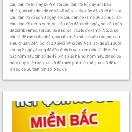
cầu dàn đề tối nay 00-99
,
soi cầu dàn đề tối nay âm bao
nhiêu
,
soi cầu dàn đề xổ số 40 số
,
soi cầu dàn đề xổ số 60
,
soi
cầu dàn đề xổ số 90 ngày
,
soi cầu dàn đề xsmb 36 số nuôi
,
soi
cầu dàn đề xsmb nam
,
soi cầu dàn đề xsmb ngày
,
soi cầu dàn
đề xsmb remix
,
soi cầu đề 8 số
,
soi cầu lô đề xsmb 7/5/2
,
soi
cầu lô đề xsmb ăn nhậu
,
soi cầu miền bắc chuẩn xác
,
soi cau
sieu chuan 24h
,
Soi cầu XSMB Win2888 Asia
,
soi đề đầu đuôi
khung 3 ngày
,
trúng đề đầu đuôi là sao
,
xem cầu lô đề miền
bắc hôm nay
,
xin số đề 49
,
xin số đề hà nội hôm nay
,
xin số đề
hôm nay miền bắc
,
xin số đề miễn phí miền bắc
,
xin số đề ưi
,
xin số đề ưu tiên
,
xin số lô số đề