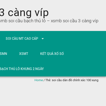
3 càng víp
smb soi cầu bạch thủ lô – xsmb soi cầu 3 càng víp
SOI CẦU MT CAO CẤP
SMN
XSMT
KẾT QUẢ XỔ SỐ
BẠCH THỦ LÔ KHUNG 2 NGÀY
Home
/
Thẻ:
soi cầu dàn đề chính xác 100 xung