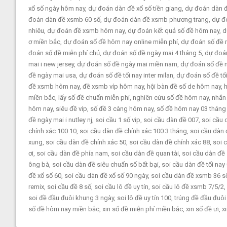
xổ số ngày hôm nay
,
dự đoán dàn đề xổ số tiền giang
,
dự đoán dàn đ
đoán dàn đề xsmb 60 số
,
dự đoán dàn đề xsmb phương trang
,
dự đ
nhiêu
,
dự đoán đề xsmb hôm nay
,
dự đoán kết quả số đề hôm nay
,
d
ơ miền bắc
,
dự đoán số đề hôm nay online miễn phí
,
dự đoán số đề m
đoán số đề miễn phí chủ
,
dự đoán số đề ngày mai 4 tháng 5
,
dự đoán
mai i new jersey
,
dự đoán số đề ngày mai miền nam
,
dự đoán số đề 
đề ngày mai usa
,
dự đoán số đề tối nay inter milan
,
dự đoán số đề tối
đề xsmb hôm nay
,
đề xsmb víp hôm nay
,
hội bàn đề số de hôm nay
,
miền bắc
,
lấy số đề chuẩn miễn phí
,
nghiên cứu số đề hôm nay
,
nhắn 
hôm nay
,
siêu đề vip
,
số đề 3 càng hôm nay
,
số đề hôm nay 03 tháng
đề ngày mai i nutley nj
,
soi cầu 1 số vip
,
soi cầu dàn đề 007
,
soi cầu 
chính xác 100 10
,
soi cầu dàn đề chính xác 100 3 tháng
,
soi cầu dàn 
xung
,
soi cầu dàn đề chính xác 50
,
soi cầu dàn đề chính xác 88
,
soi 
ơi
,
soi cầu dàn đề phía nam
,
soi cầu dàn đề quan tài
,
soi cầu dàn đề 
ông bà
,
soi cầu dàn đề siêu chuẩn số bất bại
,
soi cầu dàn đề tối nay
đề xổ số 60
,
soi cầu dàn đề xổ số 90 ngày
,
soi cầu dàn đề xsmb 36 s
remix
,
soi cầu đề 8 số
,
soi cầu lô đề uy tín
,
soi cầu lô đề xsmb 7/5/2
,
soi đề đầu đuôi khung 3 ngày
,
soi lô đề uy tín 100
,
trúng đề đầu đuôi
số đề hôm nay miền bắc
,
xin số đề miễn phí miền bắc
,
xin số đề ưi
,
x