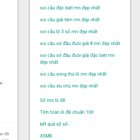
soi cầu đặc biệt mn đẹp nhất
soi cầu giải tám mn đẹp nhất
soi cầu lô 3 số mn đẹp nhất
soi cầu sớ đầu đuôi giải 8 mn đẹp nhất
soi cầu sớ đầu đuôi giải đặc biệt mn
đẹp nhất
soi cầu song thủ lô mn đẹp nhất
ắc
soi cầu xíu chủ mn đẹp nhất
Sổ mơ lô đề
Tính toán lô đề chuẩn 100
kết quả xổ số
àn đề
XSMB