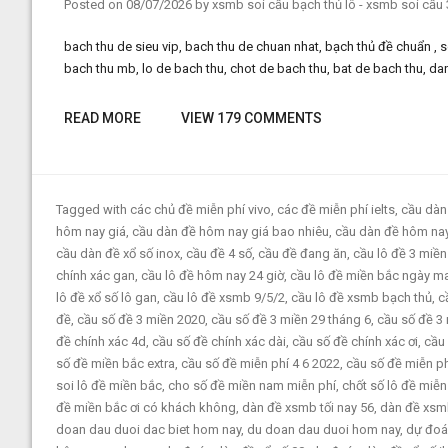
Posted on
08/07/2026
by
xsmb soi cầu bạch thủ lô - xsmb soi cầu 
bach thu de sieu vip, bach thu de chuan nhat, bạch thủ đề chuẩn , 
bach thu mb, lo de bach thu, chot de bach thu, bat de bach thu, d
READ MORE
VIEW 179 COMMENTS
Tagged with
các chủ đề miễn phí vivo
,
các đề miễn phí ielts
,
cầu dàn
hôm nay giá
,
cầu dàn đề hôm nay giá bao nhiêu
,
cầu dàn đề hôm na
cầu dàn đề xổ số inox
,
cầu đề 4 số
,
cầu đề đang ăn
,
cầu lô đề 3 miền
chính xác gan
,
cầu lô đề hôm nay 24 giờ
,
cầu lô đề miền bắc ngày ma
lô đề xổ số lô gan
,
cầu lô đề xsmb 9/5/2
,
cầu lô đề xsmb bạch thủ
,
c
đề
,
cầu số đề 3 miền 2020
,
cầu số đề 3 miền 29 tháng 6
,
cầu số đề 3 
đề chính xác 4d
,
cầu số đề chính xác dài
,
cầu số đề chính xác ơi
,
cầu 
số đề miền bắc extra
,
cầu số đề miễn phí 4 6 2022
,
cầu số đề miễn ph
soi lô đề miền bắc
,
cho số đề miền nam miễn phí
,
chốt số lô đề miễn
đề miền bắc ơi có khách không
,
dàn đề xsmb tối nay 56
,
dàn đề xsmb
doan dau duoi dac biet hom nay
,
du doan dau duoi hom nay
,
dự đoá