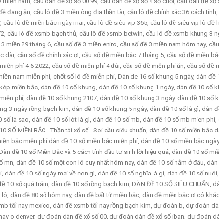
y miền nam
,
cầu dàn đề xổ số 00 99
,
cầu dàn đề xổ số 4 số cuối
,
cầu dàn đề xổ 
đề đang ăn
,
cầu lô đề 3 miền ông địa thần tài
,
cầu lô đề chính xác 36 cách tính
,
ờ
,
cầu lô đề miền bắc ngày mai
,
cầu lô đề siêu vip 365
,
cầu lô đề siêu vip lô đề
/2
,
cầu lô đề xsmb bạch thủ
,
cầu lô đề xsmb betwin
,
cầu lô đề xsmb khung 3 n
 3 miền 29 tháng 6
,
cầu số đề 3 miền eniro
,
cầu số đề 3 miền nam hôm nay
,
cầu
c dài
,
cầu số đề chính xác ơi
,
cầu số đề miền bắc 7 tháng 5
,
cầu số đề miền bắ
miễn phí 4 6 2022
,
cầu số đề miễn phí 4 đài
,
cầu số đề miễn phí ăn
,
cầu số đề 
miền nam miễn phí
,
chốt số lô đề miễn phí
,
Dàn de 16 số khung 5 ngày
,
dàn đề 
 kép miền bắc
,
dàn đề 10 số khung
,
dàn đề 10 số khung 1 ngày
,
dàn đề 10 số 
miễn phí
,
dàn đề 10 số khung 2107
,
dàn đề 10 số khung 3 ngày
,
dàn đề 10 số 
ung 3 ngày rồng bạch kim
,
dàn đề 10 số khung 5 ngày
,
dàn đề 10 số là gì
,
dàn đ
0 số là sao
,
dàn đề 10 số lót là gì
,
dàn đề 10 số mb
,
dàn đề 10 số mb mien phi
,
0 SỐ MIỀN BẮC - Thần tài xổ số - Soi cầu siêu chuẩn
,
dàn đề 10 số miền bắc d
iền bắc miễn phí dàn đề 10 số miền bắc miễn phí
,
dàn đề 10 số miền bắc ngà
Dàn đề 10 số Miền Bắc và 5 cách tính đầu tư sinh lời hiệu quả
,
dàn đề 10 số mi
số mn
,
dàn đề 10 số một con lô duy nhất hôm nay
,
dàn đề 10 số nằm ở đâu
,
dàn
i
,
dàn đề 10 số ngày mai về con gì
,
dàn đề 10 số nghĩa là gì
,
dàn đề 10 số nuôi
đề 10 số quả trám
,
dàn đề 10 số rồng bạch kim
,
DÀN ĐỀ 10 SỐ SIÊU CHUẨN
,
d
 lô
,
dàn đề 80 số hôm nay
,
dàn đề bất tử miền bắc
,
dàn đề miền bắc ơi có khá
mb tối nay mexico
,
dàn đề xsmb tối nay rồng bạch kim
,
dự đoán b
,
dự đoán dà
nay o denver
,
dự đoán dàn đề xổ số 00
,
dự đoán dàn đề xổ số iban
,
dự đoán d