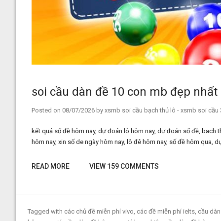
soi cầu dàn đề 10 con mb đẹp nhất
Posted on
08/07/2026
by
xsmb soi cầu bạch thủ lô - xsmb soi cầu 
kết quả số đề hôm nay, dự đoán lô hôm nay, dự đoán số đề, bach t
hôm nay, xin số de ngày hôm nay, lô đê hôm nay, số đề hôm qua, 
READ MORE
VIEW 159 COMMENTS
Tagged with
các chủ đề miễn phí vivo
,
các đề miễn phí ielts
,
cầu dàn