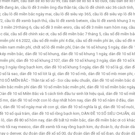
y miền nam
,
cầu dàn đề xổ số 00 99
,
cầu dàn đề xổ số 4 số cuối
,
cầu dàn đề xổ 
đề đang ăn
,
cầu lô đề 3 miền ông địa thần tài
,
cầu lô đề chính xác 36 cách tính
,
ờ
,
cầu lô đề miền bắc ngày mai
,
cầu lô đề siêu vip 365
,
cầu lô đề siêu vip lô đề
/2
,
cầu lô đề xsmb bạch thủ
,
cầu lô đề xsmb betwin
,
cầu lô đề xsmb khung 3 n
 3 miền 29 tháng 6
,
cầu số đề 3 miền eniro
,
cầu số đề 3 miền nam hôm nay
,
cầu
c dài
,
cầu số đề chính xác ơi
,
cầu số đề miền bắc 7 tháng 5
,
cầu số đề miền bắ
miễn phí 4 6 2022
,
cầu số đề miễn phí 4 đài
,
cầu số đề miễn phí ăn
,
cầu số đề 
miền nam miễn phí
,
chốt số lô đề miễn phí
,
Dàn de 16 số khung 5 ngày
,
dàn đề 
 kép miền bắc
,
dàn đề 10 số khung
,
dàn đề 10 số khung 1 ngày
,
dàn đề 10 số 
miễn phí
,
dàn đề 10 số khung 2107
,
dàn đề 10 số khung 3 ngày
,
dàn đề 10 số 
ung 3 ngày rồng bạch kim
,
dàn đề 10 số khung 5 ngày
,
dàn đề 10 số là gì
,
dàn đ
0 số là sao
,
dàn đề 10 số lót là gì
,
dàn đề 10 số mb
,
dàn đề 10 số mb mien phi
,
0 SỐ MIỀN BẮC - Thần tài xổ số - Soi cầu siêu chuẩn
,
dàn đề 10 số miền bắc d
iền bắc miễn phí dàn đề 10 số miền bắc miễn phí
,
dàn đề 10 số miền bắc ngà
Dàn đề 10 số Miền Bắc và 5 cách tính đầu tư sinh lời hiệu quả
,
dàn đề 10 số mi
số mn
,
dàn đề 10 số một con lô duy nhất hôm nay
,
dàn đề 10 số nằm ở đâu
,
dàn
i
,
dàn đề 10 số ngày mai về con gì
,
dàn đề 10 số nghĩa là gì
,
dàn đề 10 số nuôi
đề 10 số quả trám
,
dàn đề 10 số rồng bạch kim
,
DÀN ĐỀ 10 SỐ SIÊU CHUẨN
,
d
 lô
,
dàn đề 80 số hôm nay
,
dàn đề bất tử miền bắc
,
dàn đề miền bắc ơi có khá
mb tối nay mexico
,
dàn đề xsmb tối nay rồng bạch kim
,
dự đoán b
,
dự đoán dà
nay o denver
,
dự đoán dàn đề xổ số 00
,
dự đoán dàn đề xổ số iban
,
dự đoán d