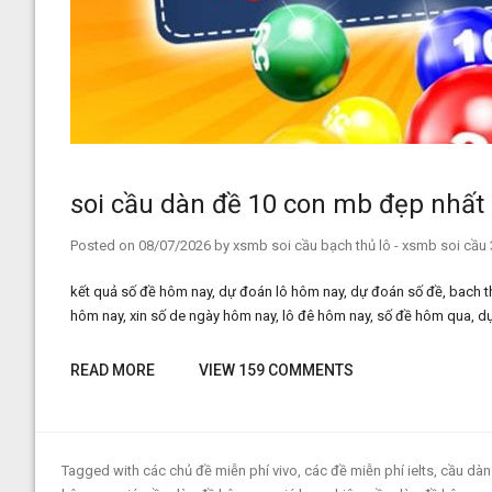
soi cầu dàn đề 10 con mb đẹp nhất
Posted on
08/07/2026
by
xsmb soi cầu bạch thủ lô - xsmb soi cầu 
kết quả số đề hôm nay, dự đoán lô hôm nay, dự đoán số đề, bach t
hôm nay, xin số de ngày hôm nay, lô đê hôm nay, số đề hôm qua, 
READ MORE
VIEW 159 COMMENTS
Tagged with
các chủ đề miễn phí vivo
,
các đề miễn phí ielts
,
cầu dàn