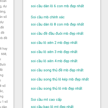
đoán
soi cầu dàn lô 6 con mb đẹp nhất
g
,
dự
càng
,
án số
Soi cầu mb chính xác
dự
soi cầu dàn lô 8 con mb đẹp nhất
 đề
 đề
soi cầu đề đầu đuôi mb đẹp nhất
mb đề
soi cầu lô xiên 2 mb đẹp nhất
ít hay
soi cầu lô xiên 3 mb đẹp nhất
i 668
,
i
soi cầu lô xiên 4 mb đẹp nhất
đuôi
đề
soi cầu song thủ đề mb đẹp nhất
ong
soi cầu song thủ lô kép mb đẹp nhất
i
ề số
soi cầu song thủ lô mb đẹp nhất
ắc
,
àng
Soi cầu mt cao cấp
u 1 số
soi cầu bao lô mt đẹp nhất
u dàn