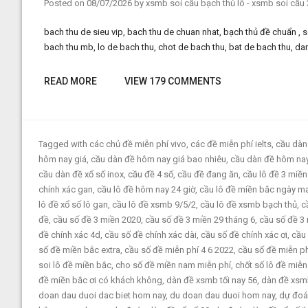
Posted on
08/07/2026
by
xsmb soi cầu bạch thủ lô - xsmb soi cầu 
bach thu de sieu vip, bach thu de chuan nhat, bạch thủ đề chuẩn , 
bach thu mb, lo de bach thu, chot de bach thu, bat de bach thu, d
READ MORE
VIEW 179 COMMENTS
Tagged with
các chủ đề miễn phí vivo
,
các đề miễn phí ielts
,
cầu dàn
hôm nay giá
,
cầu dàn đề hôm nay giá bao nhiêu
,
cầu dàn đề hôm na
cầu dàn đề xổ số inox
,
cầu đề 4 số
,
cầu đề đang ăn
,
cầu lô đề 3 miền
chính xác gan
,
cầu lô đề hôm nay 24 giờ
,
cầu lô đề miền bắc ngày ma
lô đề xổ số lô gan
,
cầu lô đề xsmb 9/5/2
,
cầu lô đề xsmb bạch thủ
,
c
đề
,
cầu số đề 3 miền 2020
,
cầu số đề 3 miền 29 tháng 6
,
cầu số đề 3 
đề chính xác 4d
,
cầu số đề chính xác dài
,
cầu số đề chính xác ơi
,
cầu 
số đề miền bắc extra
,
cầu số đề miễn phí 4 6 2022
,
cầu số đề miễn ph
soi lô đề miền bắc
,
cho số đề miền nam miễn phí
,
chốt số lô đề miễn
đề miền bắc ơi có khách không
,
dàn đề xsmb tối nay 56
,
dàn đề xsmb
doan dau duoi dac biet hom nay
,
du doan dau duoi hom nay
,
dự đoá