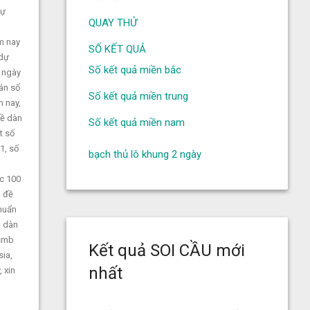
ự
QUAY THỬ
m nay
SỐ KẾT QUẢ
dự
Số kết quả miền bắc
 ngày
án số
Số kết quả miền trung
m nay
,
đề dàn
Số kết quả miền nam
t số
91
,
số
bạch thủ lô khung 2 ngày
ác 100
n đề
huẩn
u dàn
xsmb
Kết quả SOI CẦU mới
sia
,
nhất
,
xin