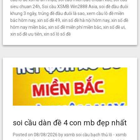
sieu chuan 24h
,
Soi cầu XSMB Win2888 Asia
,
soi đề đầu đuôi
khung 3 ngày
,
trúng đề đầu đuôi là sao
,
xem cầu lô đề miền
bắc hôm nay
,
xin số đề 49
,
xin số đề hà nội hôm nay
,
xin số đề
hôm nay miền bắc
,
xin số đề miễn phí miền bắc
,
xin số đề ưi
,
xin số đề ưu tiên
,
xin số lô số đề
soi cầu dàn đề 4 con mb đẹp nhất
Posted on
08/08/2026
by
xsmb soi cầu bạch thủ lô - xsmb