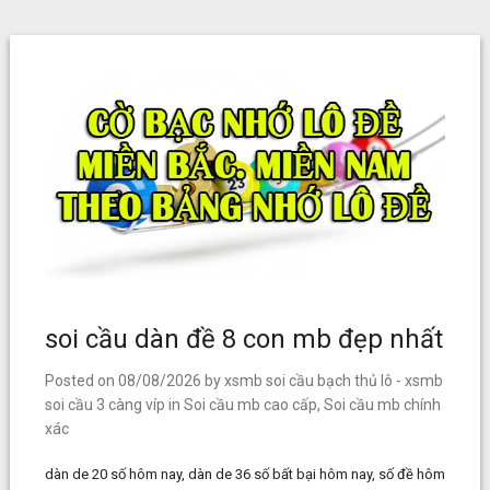
soi cầu dàn đề 8 con mb đẹp nhất
Posted on
08/08/2026
by
xsmb soi cầu bạch thủ lô - xsmb
soi cầu 3 càng víp
in
Soi cầu mb cao cấp
,
Soi cầu mb chính
xác
dàn de 20 số hôm nay, dàn de 36 số bất bại hôm nay, số đề hôm