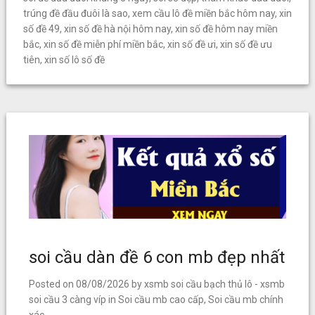
trúng đề đầu đuôi là sao
,
xem cầu lô đề miền bắc hôm nay
,
xin
số đề 49
,
xin số đề hà nội hôm nay
,
xin số đề hôm nay miền
bắc
,
xin số đề miễn phí miền bắc
,
xin số đề ưi
,
xin số đề ưu
tiên
,
xin số lô số đề
soi cầu dàn đề 6 con mb đẹp nhất
Posted on
08/08/2026
by
xsmb soi cầu bạch thủ lô - xsmb
soi cầu 3 càng víp
in
Soi cầu mb cao cấp
,
Soi cầu mb chính