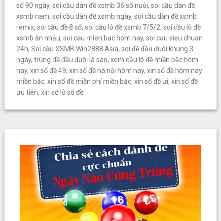
số 90 ngày
,
soi cầu dàn đề xsmb 36 số nuôi
,
soi cầu dàn đề
xsmb nam
,
soi cầu dàn đề xsmb ngày
,
soi cầu dàn đề xsmb
remix
,
soi cầu đề 8 số
,
soi cầu lô đề xsmb 7/5/2
,
soi cầu lô đề
xsmb ăn nhậu
,
soi cau mien bac hom nay
,
soi cau sieu chuan
24h
,
Soi cầu XSMB Win2888 Asia
,
soi đề đầu đuôi khung 3
ngày
,
trúng đề đầu đuôi là sao
,
xem cầu lô đề miền bắc hôm
nay
,
xin số đề 49
,
xin số đề hà nội hôm nay
,
xin số đề hôm nay
miền bắc
,
xin số đề miễn phí miền bắc
,
xin số đề ưi
,
xin số đề
ưu tiên
,
xin số lô số đề