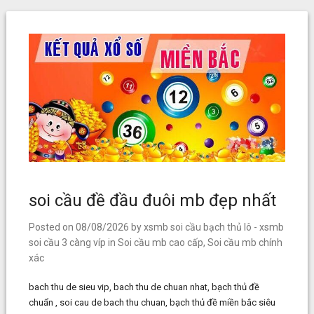
soi cầu đề đầu đuôi mb đẹp nhất
Posted on
08/08/2026
by
xsmb soi cầu bạch thủ lô - xsmb
soi cầu 3 càng víp
in
Soi cầu mb cao cấp
,
Soi cầu mb chính
xác
bach thu de sieu vip, bach thu de chuan nhat, bạch thủ đề
chuẩn , soi cau de bach thu chuan, bạch thủ đề miền bắc siêu