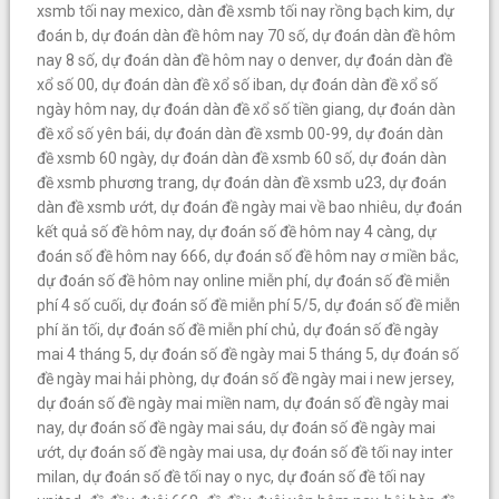
xsmb tối nay mexico
,
dàn đề xsmb tối nay rồng bạch kim
,
dự
đoán b
,
dự đoán dàn đề hôm nay 70 số
,
dự đoán dàn đề hôm
nay 8 số
,
dự đoán dàn đề hôm nay o denver
,
dự đoán dàn đề
xổ số 00
,
dự đoán dàn đề xổ số iban
,
dự đoán dàn đề xổ số
ngày hôm nay
,
dự đoán dàn đề xổ số tiền giang
,
dự đoán dàn
đề xổ số yên bái
,
dự đoán dàn đề xsmb 00-99
,
dự đoán dàn
đề xsmb 60 ngày
,
dự đoán dàn đề xsmb 60 số
,
dự đoán dàn
đề xsmb phương trang
,
dự đoán dàn đề xsmb u23
,
dự đoán
dàn đề xsmb ướt
,
dự đoán đề ngày mai về bao nhiêu
,
dự đoán
kết quả số đề hôm nay
,
dự đoán số đề hôm nay 4 càng
,
dự
đoán số đề hôm nay 666
,
dự đoán số đề hôm nay ơ miền bắc
,
dự đoán số đề hôm nay online miễn phí
,
dự đoán số đề miễn
phí 4 số cuối
,
dự đoán số đề miễn phí 5/5
,
dự đoán số đề miễn
phí ăn tối
,
dự đoán số đề miễn phí chủ
,
dự đoán số đề ngày
mai 4 tháng 5
,
dự đoán số đề ngày mai 5 tháng 5
,
dự đoán số
đề ngày mai hải phòng
,
dự đoán số đề ngày mai i new jersey
,
dự đoán số đề ngày mai miền nam
,
dự đoán số đề ngày mai
nay
,
dự đoán số đề ngày mai sáu
,
dự đoán số đề ngày mai
ướt
,
dự đoán số đề ngày mai usa
,
dự đoán số đề tối nay inter
milan
,
dự đoán số đề tối nay o nyc
,
dự đoán số đề tối nay