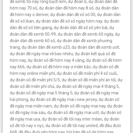
đề xsmb tối nay rồng bạch kim
,
dự đoán b
,
dự đoán dàn đề
hôm nay 70 số
,
dự đoán dàn đề hôm nay 8 số
,
dự đoán dàn
đề hôm nay o denver
,
dự đoán dàn đề xổ số 00
,
dự đoán dàn
đề xổ số iban
,
dự đoán dàn đề xổ số ngày hôm nay
,
dự đoán
dàn đề xổ số tiền giang
,
dự đoán dàn đề xổ số yên bái
,
dự
đoán dàn đề xsmb 00-99
,
dự đoán dàn đề xsmb 60 ngày
,
dự
đoán dàn đề xsmb 60 số
,
dự đoán dàn đề xsmb phương
trang
,
dự đoán dàn đề xsmb u23
,
dự đoán dàn đề xsmb ướt
,
dự đoán đề ngày mai về bao nhiêu
,
dự đoán kết quả số đề
hôm nay
,
dự đoán số đề hôm nay 4 càng
,
dự đoán số đề hôm
nay 666
,
dự đoán số đề hôm nay ơ miền bắc
,
dự đoán số đề
hôm nay online miễn phí
,
dự đoán số đề miễn phí 4 số cuối
,
dự đoán số đề miễn phí 5/5
,
dự đoán số đề miễn phí ăn tối
,
dự
đoán số đề miễn phí chủ
,
dự đoán số đề ngày mai 4 tháng 5
,
dự đoán số đề ngày mai 5 tháng 5
,
dự đoán số đề ngày mai
hải phòng
,
dự đoán số đề ngày mai i new jersey
,
dự đoán số
đề ngày mai miền nam
,
dự đoán số đề ngày mai nay
,
dự đoán
số đề ngày mai sáu
,
dự đoán số đề ngày mai ướt
,
dự đoán số
đề ngày mai usa
,
dự đoán số đề tối nay inter milan
,
dự đoán
số đề tối nay o nyc
,
dự đoán số đề tối nay united
,
đề đầu đuôi
668
,
đề đầu đuôi yên hôm nay
,
hội bàn đề số de hôm nay
,