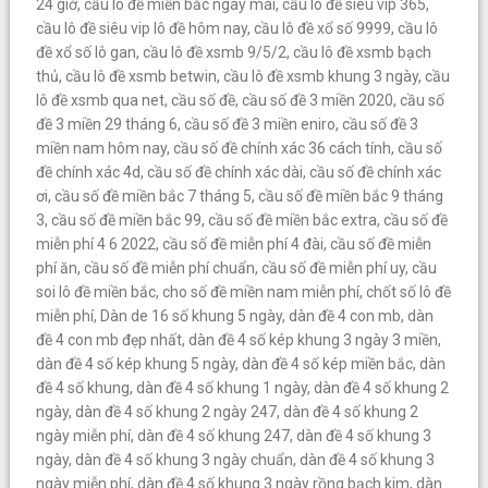
24 giờ
,
cầu lô đề miền bắc ngày mai
,
cầu lô đề siêu vip 365
,
cầu lô đề siêu vip lô đề hôm nay
,
cầu lô đề xổ số 9999
,
cầu lô
đề xổ số lô gan
,
cầu lô đề xsmb 9/5/2
,
cầu lô đề xsmb bạch
thủ
,
cầu lô đề xsmb betwin
,
cầu lô đề xsmb khung 3 ngày
,
cầu
lô đề xsmb qua net
,
cầu số đề
,
cầu số đề 3 miền 2020
,
cầu số
đề 3 miền 29 tháng 6
,
cầu số đề 3 miền eniro
,
cầu số đề 3
miền nam hôm nay
,
cầu số đề chính xác 36 cách tính
,
cầu số
đề chính xác 4d
,
cầu số đề chính xác dài
,
cầu số đề chính xác
ơi
,
cầu số đề miền bắc 7 tháng 5
,
cầu số đề miền bắc 9 tháng
3
,
cầu số đề miền bắc 99
,
cầu số đề miền bắc extra
,
cầu số đề
miễn phí 4 6 2022
,
cầu số đề miễn phí 4 đài
,
cầu số đề miễn
phí ăn
,
cầu số đề miễn phí chuẩn
,
cầu số đề miễn phí uy
,
cầu
soi lô đề miền bắc
,
cho số đề miền nam miễn phí
,
chốt số lô đề
miễn phí
,
Dàn de 16 số khung 5 ngày
,
dàn đề 4 con mb
,
dàn
đề 4 con mb đẹp nhất
,
dàn đề 4 số kép khung 3 ngày 3 miền
,
dàn đề 4 số kép khung 5 ngày
,
dàn đề 4 số kép miền bắc
,
dàn
đề 4 số khung
,
dàn đề 4 số khung 1 ngày
,
dàn đề 4 số khung 2
ngày
,
dàn đề 4 số khung 2 ngày 247
,
dàn đề 4 số khung 2
ngày miễn phí
,
dàn đề 4 số khung 247
,
dàn đề 4 số khung 3
ngày
,
dàn đề 4 số khung 3 ngày chuẩn
,
dàn đề 4 số khung 3
ngày miễn phí
,
dàn đề 4 số khung 3 ngày rồng bạch kim
,
dàn