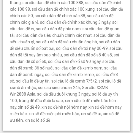
tháng
,
soi cầu dàn đề chính xác 100 888
,
soi cầu dàn đề chính
xác 100 98
,
soi cầu dàn đề chính xác 100 xung
,
soi cầu dàn đề
chính xác 50
,
soi cầu dàn đề chính xác 88
,
soi cầu dàn đề
chính xác giá rẻ
,
soi cầu dàn đề chính xác khung 3 ngày
,
soi
cầu dàn đề ơi
,
soi cầu dàn đề phía nam
,
soi cầu dàn đề quan
tài
,
soi cầu dàn đề siêu chuẩn chính xác nhất
,
soi cầu dàn đề
siêu chuẩn gì
,
soi cầu dàn đề siêu chuẩn ông bà
,
soi cầu dàn
đề siêu chuẩn số bất bại
,
soi cầu dàn đề tối nay 00-99
,
soi cầu
dàn đề tối nay âm bao nhiêu
,
soi cầu dàn đề xổ số 40 số
,
soi
cầu dàn đề xổ số 60
,
soi cầu dàn đề xổ số 90 ngày
,
soi cầu
dàn đề xsmb 36 số nuôi
,
soi cầu dàn đề xsmb nam
,
soi cầu
dàn đề xsmb ngày
,
soi cầu dàn đề xsmb remix
,
soi cầu đề 8
số
,
soi cầu lô đề uy tín
,
soi cầu lô đề xsmb 7/5/2
,
soi cầu lô đề
xsmb ăn nhậu
,
soi cau sieu chuan 24h
,
Soi cầu XSMB
Win2888 Asia
,
soi đề đầu đuôi khung 3 ngày
,
soi lô đề uy tín
100
,
trúng đề đầu đuôi là sao
,
xem cầu lô đề miền bắc hôm
nay
,
xin số đề 49
,
xin số đề hà nội hôm nay
,
xin số đề hôm nay
miền bắc
,
xin số đề miễn phí miền bắc
,
xin số đề ưi
,
xin số đề
ưu tiên
,
xin số lô số đề