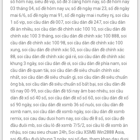
số hôm nay
,
siêu đề vip
,
số đề 3 càng hôm nay
,
số đề hôm nay
03 tháng 04
,
số đề hôm nay uv
,
số đề ngày mai 23
,
số đề ngày
mai 6/6
,
số đề ngày mai 91
,
số đề ngày mai i nutley nj
,
soi cầu
1 số vip
,
soi cầu dàn đề 007
,
soi cầu dàn đề 247
,
soi cầu dàn
đề ăn nhiều
,
soi cầu dàn đề chính xác 100 10
,
soi cầu dàn đề
chính xác 100 3 tháng
,
soi cầu dàn đề chính xác 100 888
,
soi
cầu dàn đề chính xác 100 98
,
soi cầu dàn đề chính xác 100
xung
,
soi cầu dàn đề chính xác 50
,
soi cầu dàn đề chính xác
88
,
soi cầu dàn đề chính xác giá rẻ
,
soi cầu dàn đề chính xác
khung 3 ngày
,
soi cầu dàn đề ơi
,
soi cầu dàn đề phía nam
,
soi
cầu dàn đề quan tài
,
soi cầu dàn đề siêu chuẩn chính xác
nhất
,
soi cầu dàn đề siêu chuẩn gì
,
soi cầu dàn đề siêu chuẩn
ông bà
,
soi cầu dàn đề siêu chuẩn số bất bại
,
soi cầu dàn đề
tối nay 00-99
,
soi cầu dàn đề tối nay âm bao nhiêu
,
soi cầu
dàn đề xổ số 40 số
,
soi cầu dàn đề xổ số 60
,
soi cầu dàn đề xổ
số 90 ngày
,
soi cầu dàn đề xsmb 36 số nuôi
,
soi cầu dàn đề
xsmb nam
,
soi cầu dàn đề xsmb ngày
,
soi cầu dàn đề xsmb
remix
,
soi cau dau duoi hom nay
,
soi cầu đề 8 số
,
soi cầu đề
đầu đuôi mb
,
soi cầu lô đề xsmb 7/5/2
,
soi cầu lô đề xsmb ăn
nhậu
,
soi cau sieu chuan 24h
,
Soi cầu XSMB Win2888 Asia
,
soi đề đầu đuôi khung 3 ngày
,
soi số đẹp
,
tham khao dau duoi
,