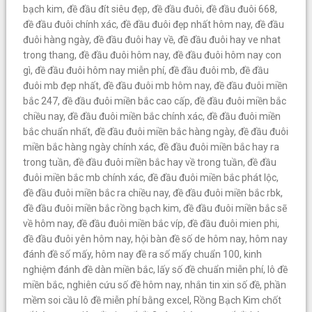
bạch kim
,
đề đầu đít siêu đẹp
,
đề đầu đuôi
,
đề đầu đuôi 668
,
đề đầu đuôi chính xác
,
đề đầu đuôi đẹp nhất hôm nay
,
đề đầu
đuôi hàng ngày
,
đề đầu đuôi hay về
,
đề đầu đuôi hay ve nhat
trong thang
,
đề đầu đuôi hôm nay
,
đề đầu đuôi hôm nay con
gì
,
đề đầu đuôi hôm nay miễn phí
,
đề đầu đuôi mb
,
đề đầu
đuôi mb đẹp nhất
,
đề đầu đuôi mb hôm nay
,
đề đầu đuôi miền
bắc 247
,
đề đầu đuôi miền bắc cao cấp
,
đề đầu đuôi miền bắc
chiều nay
,
đề đầu đuôi miền bắc chính xác
,
đề đầu đuôi miền
bắc chuẩn nhất
,
đề đầu đuôi miền bắc hàng ngày
,
đề đầu đuôi
miền bắc hàng ngày chính xác
,
đề đầu đuôi miền bắc hay ra
trong tuần
,
đề đầu đuôi miền bắc hay về trong tuần
,
đề đầu
đuôi miền bắc mb chính xác
,
đề đầu đuôi miền bắc phát lộc
,
đề đầu đuôi miền bắc ra chiều nay
,
đề đầu đuôi miền bắc rbk
,
đề đầu đuôi miền bắc rồng bạch kim
,
đề đầu đuôi miền bắc sẽ
về hôm nay
,
đề đầu đuôi miền bắc víp
,
đề đầu đuôi mien phi
,
đề đầu đuôi yên hôm nay
,
hội bàn đề số de hôm nay
,
hôm nay
đánh đề số mấy
,
hôm nay đề ra số mấy chuẩn 100
,
kinh
nghiệm đánh đề dàn miền bắc
,
lấy số đề chuẩn miễn phí
,
lô đề
miền bắc
,
nghiên cứu số đề hôm nay
,
nhắn tin xin số đề
,
phần
mềm soi cầu lô đề miễn phí bằng excel
,
Rồng Bạch Kim chốt