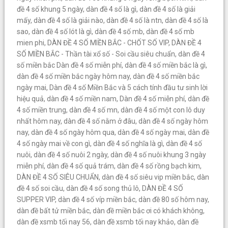
đề 4 số khung 5 ngày
,
dàn đề 4 số là gì
,
dàn đề 4 số là giải
mấy
,
dàn đề 4 số là giải nào
,
dàn đề 4 số là ntn
,
dàn đề 4 số là
sao
,
dàn đề 4 số lót là gì
,
dàn đề 4 số mb
,
dàn đề 4 số mb
mien phi
,
DÀN ĐỀ 4 SỐ MIỀN BẮC - CHỐT SỐ VIP
,
DÀN ĐỀ 4
SỐ MIỀN BẮC - Thần tài xổ số - Soi cầu siêu chuẩn
,
dàn đề 4
số miền bắc Dàn đề 4 số miễn phí
,
dàn đề 4 số miền bắc là gì
,
dàn đề 4 số miền bắc ngày hôm nay
,
dàn đề 4 số miền bắc
ngày mai
,
Dàn đề 4 số Miền Bắc và 5 cách tính đầu tư sinh lời
hiệu quả
,
dàn đề 4 số miền nam
,
Dàn đề 4 số miễn phí
,
dàn đề
4 số miền trung
,
dàn đề 4 số mn
,
dàn đề 4 số một con lô duy
nhất hôm nay
,
dàn đề 4 số nằm ở đâu
,
dàn đề 4 số ngày hôm
nay
,
dàn đề 4 số ngày hôm qua
,
dàn đề 4 số ngày mai
,
dàn đề
4 số ngày mai về con gì
,
dàn đề 4 số nghĩa là gì
,
dàn đề 4 số
nuôi
,
dàn đề 4 số nuôi 2 ngày
,
dàn đề 4 số nuôi khung 3 ngày
miễn phí
,
dàn đề 4 số quả trám
,
dàn đề 4 số rồng bạch kim
,
DÀN ĐỀ 4 SỐ SIÊU CHUẨN
,
dàn đề 4 số siêu vip miền bắc
,
dàn
đề 4 số soi cầu
,
dàn đề 4 số song thủ lô
,
DÀN ĐỀ 4 SỐ
SUPPER VIP
,
dàn đề 4 số víp miền bắc
,
dàn đề 80 số hôm nay
,
dàn đề bất tử miền bắc
,
dàn đề miền bắc ơi có khách không
,
dàn đề xsmb tối nay 56
,
dàn đề xsmb tối nay khảo
,
dàn đề