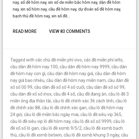
nay, số dề hôm nay, xin số de miền bắc hôm nay, dàn đề hôm
nay, xin số hôm nay, cầu đề hôm nay, dự đoán số đề hôm nay,
bạch thủ đề hôm nay, xin số đề…
READ MORE
VIEW 83 COMMENTS
Tagged with
các chủ đề miễn phí vivo
,
các đề miễn phí ielts
,
cầu dàn đề hôm nay 100
,
cầu dàn đề hôm nay 9999
,
cầu dàn
đề hôm nay con gì
,
cầu dàn đề hôm nay giá
,
cầu dàn đề hôm
nay giá bao nhiêu
,
cầu dàn đề hôm nay miền nam
,
cầu dàn đề
xổ số 00 99
,
cầu dàn đề xổ số 4 số cuối
,
cầu dàn đề xổ số 99
,
cầu dàn đề xổ số inox
,
cầu đề 4 số
,
cầu đề đang ăn
,
cầu lô đề 3
miền ông địa thần tài
,
cầu lô đề chính xác 36 cách tính
,
cầu lô
đề chính xác 88
,
cầu lô đề chính xác gan
,
cầu lô đề hôm nay
24 giờ
,
cầu lô đề miền bắc ngày mai
,
cầu lô đề siêu vip 365
,
cầu lô đề siêu vip lô đề hôm nay
,
cầu lô đề xổ số 9999
,
cầu lô
đề xổ số lô gan
,
cầu lô đề xsmb 9/5/2
,
cầu lô đề xsmb bạch
thủ
,
cầu lô đề xsmb betwin
,
cầu lô đề xsmb khung 3 ngày
,
cầu