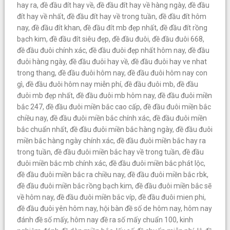
hay ra
,
đề đầu đít hay về
,
đề đầu đít hay về hàng ngày
,
đề đầu
đít hay về nhất
,
đề đầu đít hay về trong tuần
,
đề đầu đít hôm
nay
,
đề đầu đít khan
,
đề đầu đít mb đẹp nhất
,
đề đầu đít rồng
bạch kim
,
đề đầu đít siêu đẹp
,
đề đầu đuôi
,
đề đầu đuôi 668
,
đề đầu đuôi chính xác
,
đề đầu đuôi đẹp nhất hôm nay
,
đề đầu
đuôi hàng ngày
,
đề đầu đuôi hay về
,
đề đầu đuôi hay ve nhat
trong thang
,
đề đầu đuôi hôm nay
,
đề đầu đuôi hôm nay con
gì
,
đề đầu đuôi hôm nay miễn phí
,
đề đầu đuôi mb
,
đề đầu
đuôi mb đẹp nhất
,
đề đầu đuôi mb hôm nay
,
đề đầu đuôi miền
bắc 247
,
đề đầu đuôi miền bắc cao cấp
,
đề đầu đuôi miền bắc
chiều nay
,
đề đầu đuôi miền bắc chính xác
,
đề đầu đuôi miền
bắc chuẩn nhất
,
đề đầu đuôi miền bắc hàng ngày
,
đề đầu đuôi
miền bắc hàng ngày chính xác
,
đề đầu đuôi miền bắc hay ra
trong tuần
,
đề đầu đuôi miền bắc hay về trong tuần
,
đề đầu
đuôi miền bắc mb chính xác
,
đề đầu đuôi miền bắc phát lộc
,
đề đầu đuôi miền bắc ra chiều nay
,
đề đầu đuôi miền bắc rbk
,
đề đầu đuôi miền bắc rồng bạch kim
,
đề đầu đuôi miền bắc sẽ
về hôm nay
,
đề đầu đuôi miền bắc víp
,
đề đầu đuôi mien phi
,
đề đầu đuôi yên hôm nay
,
hội bàn đề số de hôm nay
,
hôm nay
đánh đề số mấy
,
hôm nay đề ra số mấy chuẩn 100
,
kinh