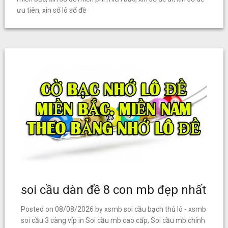
ưu tiên
,
xin số lô số đề
soi cầu dàn đề 8 con mb đẹp nhất
Posted on
08/08/2026
by
xsmb soi cầu bạch thủ lô - xsmb
soi cầu 3 càng víp
in
Soi cầu mb cao cấp
,
Soi cầu mb chính