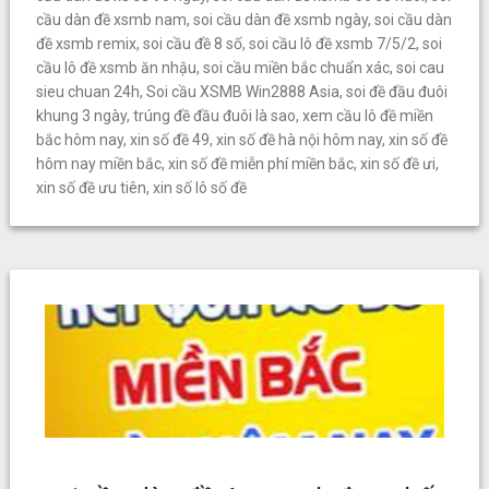
cầu dàn đề xsmb nam
,
soi cầu dàn đề xsmb ngày
,
soi cầu dàn
đề xsmb remix
,
soi cầu đề 8 số
,
soi cầu lô đề xsmb 7/5/2
,
soi
cầu lô đề xsmb ăn nhậu
,
soi cầu miền bắc chuẩn xác
,
soi cau
sieu chuan 24h
,
Soi cầu XSMB Win2888 Asia
,
soi đề đầu đuôi
khung 3 ngày
,
trúng đề đầu đuôi là sao
,
xem cầu lô đề miền
bắc hôm nay
,
xin số đề 49
,
xin số đề hà nội hôm nay
,
xin số đề
hôm nay miền bắc
,
xin số đề miễn phí miền bắc
,
xin số đề ưi
,
xin số đề ưu tiên
,
xin số lô số đề