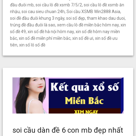
đầu đuôi mb
,
soi cầu lô đề xsmb 7/5/2
,
soi cầu lô đề xsmb ăn
nhậu
,
soi cau sieu chuan 24h
,
Soi cầu XSMB Win2888 Asia
,
soi đề đầu đuôi khung 3 ngày
,
soi số đẹp
,
tham khao dau duoi
,
trúng đề đầu đuôi là sao
,
xem cầu lô đề miền bắc hôm nay
,
xin
số đề 49
,
xin số đề hà nội hôm nay
,
xin số đề hôm nay miền
bắc
,
xin số đề miễn phí miền bắc
,
xin số đề ưi
,
xin số đề ưu
tiên
,
xin số lô số đề
soi cầu dàn đề 6 con mb đẹp nhất