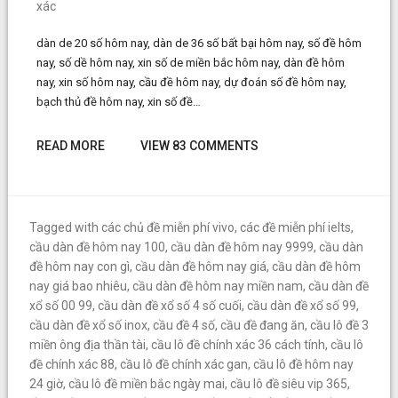
xác
dàn de 20 số hôm nay, dàn de 36 số bất bại hôm nay, số đề hôm
nay, số dề hôm nay, xin số de miền bắc hôm nay, dàn đề hôm
nay, xin số hôm nay, cầu đề hôm nay, dự đoán số đề hôm nay,
bạch thủ đề hôm nay, xin số đề…
READ MORE
VIEW 83 COMMENTS
Tagged with
các chủ đề miễn phí vivo
,
các đề miễn phí ielts
,
cầu dàn đề hôm nay 100
,
cầu dàn đề hôm nay 9999
,
cầu dàn
đề hôm nay con gì
,
cầu dàn đề hôm nay giá
,
cầu dàn đề hôm
nay giá bao nhiêu
,
cầu dàn đề hôm nay miền nam
,
cầu dàn đề
xổ số 00 99
,
cầu dàn đề xổ số 4 số cuối
,
cầu dàn đề xổ số 99
,
cầu dàn đề xổ số inox
,
cầu đề 4 số
,
cầu đề đang ăn
,
cầu lô đề 3
miền ông địa thần tài
,
cầu lô đề chính xác 36 cách tính
,
cầu lô
đề chính xác 88
,
cầu lô đề chính xác gan
,
cầu lô đề hôm nay
24 giờ
,
cầu lô đề miền bắc ngày mai
,
cầu lô đề siêu vip 365
,