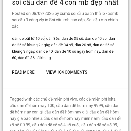
soi cầu dàn đề 4 con mb đẹp nhất
Posted on
08/08/2026
by
xsmb soi cầu bạch thủ lô - xsmb
soi cầu 3 càng víp
in
Soi cầu mb cao cấp
,
Soi cầu mb chính
xác
dàn de bất tử 10 số, dàn 36s, dàn de 35 số, dan de 40 so, dàn
de 25 số khung 2 ngày, dàn đề 34 số, dàn 20 số, dàn de 25 số
khung 3 ngày, dan de 40, dàn de 10 số ngày hôm nay, dan đe
60, dàn đề 36 số khung…
READ MORE
VIEW 104 COMMENTS
Tagged with
các chủ đề miễn phí vivo
,
các đề miễn phí ielts
,
cầu dàn đề hôm nay 100
,
cầu dàn đề hôm nay 9999
,
cầu dàn
đề hôm nay con gì
,
cầu dàn đề hôm nay giá
,
cầu dàn đề hôm
nay giá bao nhiêu
,
cầu dàn đề hôm nay miền nam
,
cầu dàn đề
xổ số 00 99
,
cầu dàn đề xổ số 4 số cuối
,
cầu dàn đề xổ số 99
,