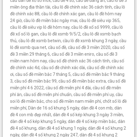
cầu dàn đề xổ số inox
,
cầu đề 4 số
,
cầu đề đang ăn
,
cầu lô đề 3
miền ông địa thần tài
,
cầu lô đề chính xác 36 cách tính
,
cầu lô
đề chính xác 88
,
cầu lô đề chính xác gan
,
cầu lô đề hôm nay
24 giờ
,
cầu lô đề miền bắc ngày mai
,
cầu lô đề siêu vip 365
,
cầu lô đề siêu vip lô đề hôm nay
,
cầu lô đề xổ số 9999
,
cầu lô
đề xổ số lô gan
,
cầu lô đề xsmb 9/5/2
,
cầu lô đề xsmb bạch
thủ
,
cầu lô đề xsmb betwin
,
cầu lô đề xsmb khung 3 ngày
,
cầu
lô đề xsmb qua net
,
cầu số đề
,
cầu số đề 3 miền 2020
,
cầu số
đề 3 miền 29 tháng 6
,
cầu số đề 3 miền eniro
,
cầu số đề 3
miền nam hôm nay
,
cầu số đề chính xác 36 cách tính
,
cầu số
đề chính xác 4d
,
cầu số đề chính xác dài
,
cầu số đề chính xác
ơi
,
cầu số đề miền bắc 7 tháng 5
,
cầu số đề miền bắc 9 tháng
3
,
cầu số đề miền bắc 99
,
cầu số đề miền bắc extra
,
cầu số đề
miễn phí 4 6 2022
,
cầu số đề miễn phí 4 đài
,
cầu số đề miễn
phí ăn
,
cầu số đề miễn phí chuẩn
,
cầu số đề miễn phí uy
,
cầu
soi lô đề miền bắc
,
cho số đề miền nam miễn phí
,
chốt số lô đề
miễn phí
,
Dàn de 16 số khung 5 ngày
,
dàn đề 4 con mb
,
dàn
đề 4 con mb đẹp nhất
,
dàn đề 4 số kép khung 3 ngày 3 miền
,
dàn đề 4 số kép khung 5 ngày
,
dàn đề 4 số kép miền bắc
,
dàn
đề 4 số khung
,
dàn đề 4 số khung 1 ngày
,
dàn đề 4 số khung 2
ngày
,
dàn đề 4 số khung 2 ngày 247
,
dàn đề 4 số khung 2