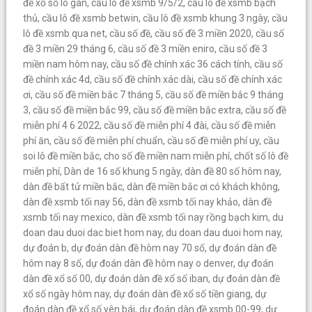
đề xổ số lô gan
,
cầu lô đề xsmb 9/5/2
,
cầu lô đề xsmb bạch
thủ
,
cầu lô đề xsmb betwin
,
cầu lô đề xsmb khung 3 ngày
,
cầu
lô đề xsmb qua net
,
cầu số đề
,
cầu số đề 3 miền 2020
,
cầu số
đề 3 miền 29 tháng 6
,
cầu số đề 3 miền eniro
,
cầu số đề 3
miền nam hôm nay
,
cầu số đề chính xác 36 cách tính
,
cầu số
đề chính xác 4d
,
cầu số đề chính xác dài
,
cầu số đề chính xác
ơi
,
cầu số đề miền bắc 7 tháng 5
,
cầu số đề miền bắc 9 tháng
3
,
cầu số đề miền bắc 99
,
cầu số đề miền bắc extra
,
cầu số đề
miễn phí 4 6 2022
,
cầu số đề miễn phí 4 đài
,
cầu số đề miễn
phí ăn
,
cầu số đề miễn phí chuẩn
,
cầu số đề miễn phí uy
,
cầu
soi lô đề miền bắc
,
cho số đề miền nam miễn phí
,
chốt số lô đề
miễn phí
,
Dàn de 16 số khung 5 ngày
,
dàn đề 80 số hôm nay
,
dàn đề bất tử miền bắc
,
dàn đề miền bắc ơi có khách không
,
dàn đề xsmb tối nay 56
,
dàn đề xsmb tối nay khảo
,
dàn đề
xsmb tối nay mexico
,
dàn đề xsmb tối nay rồng bạch kim
,
du
doan dau duoi dac biet hom nay
,
du doan dau duoi hom nay
,
dự đoán b
,
dự đoán dàn đề hôm nay 70 số
,
dự đoán dàn đề
hôm nay 8 số
,
dự đoán dàn đề hôm nay o denver
,
dự đoán
dàn đề xổ số 00
,
dự đoán dàn đề xổ số iban
,
dự đoán dàn đề
xổ số ngày hôm nay
,
dự đoán dàn đề xổ số tiền giang
,
dự
đoán dàn đề xổ số yên bái
,
dự đoán dàn đề xsmb 00-99
,
dự