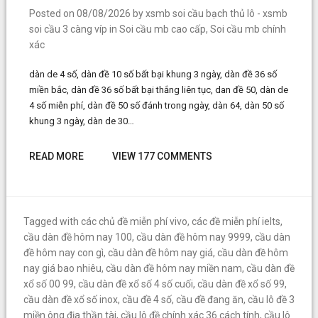
Posted on
08/08/2026
by
xsmb soi cầu bạch thủ lô - xsmb
soi cầu 3 càng víp
in
Soi cầu mb cao cấp
,
Soi cầu mb chính
xác
dàn de 4 số, dàn đề 10 số bất bại khung 3 ngày, dàn đề 36 số
miền bắc, dàn đề 36 số bất bại thắng liên tục, dan đề 50, dàn de
4 số miễn phí, dàn đề 50 số đánh trong ngày, dàn 64, dàn 50 số
khung 3 ngày, dàn de 30…
READ MORE
VIEW 177 COMMENTS
Tagged with
các chủ đề miễn phí vivo
,
các đề miễn phí ielts
,
cầu dàn đề hôm nay 100
,
cầu dàn đề hôm nay 9999
,
cầu dàn
đề hôm nay con gì
,
cầu dàn đề hôm nay giá
,
cầu dàn đề hôm
nay giá bao nhiêu
,
cầu dàn đề hôm nay miền nam
,
cầu dàn đề
xổ số 00 99
,
cầu dàn đề xổ số 4 số cuối
,
cầu dàn đề xổ số 99
,
cầu dàn đề xổ số inox
,
cầu đề 4 số
,
cầu đề đang ăn
,
cầu lô đề 3
miền ông địa thần tài
,
cầu lô đề chính xác 36 cách tính
,
cầu lô