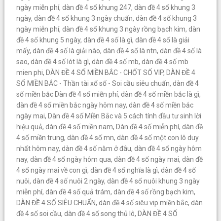
ngày miễn phí
,
dàn đề 4 số khung 247
,
dàn đề 4 số khung 3
ngày
,
dàn đề 4 số khung 3 ngày chuẩn
,
dàn đề 4 số khung 3
ngày miễn phí
,
dàn đề 4 số khung 3 ngày rồng bạch kim
,
dàn
đề 4 số khung 5 ngày
,
dàn đề 4 số là gì
,
dàn đề 4 số là giải
mấy
,
dàn đề 4 số là giải nào
,
dàn đề 4 số là ntn
,
dàn đề 4 số là
sao
,
dàn đề 4 số lót là gì
,
dàn đề 4 số mb
,
dàn đề 4 số mb
mien phi
,
DÀN ĐỀ 4 SỐ MIỀN BẮC - CHỐT SỐ VIP
,
DÀN ĐỀ 4
SỐ MIỀN BẮC - Thần tài xổ số - Soi cầu siêu chuẩn
,
dàn đề 4
số miền bắc Dàn đề 4 số miễn phí
,
dàn đề 4 số miền bắc là gì
,
dàn đề 4 số miền bắc ngày hôm nay
,
dàn đề 4 số miền bắc
ngày mai
,
Dàn đề 4 số Miền Bắc và 5 cách tính đầu tư sinh lời
hiệu quả
,
dàn đề 4 số miền nam
,
Dàn đề 4 số miễn phí
,
dàn đề
4 số miền trung
,
dàn đề 4 số mn
,
dàn đề 4 số một con lô duy
nhất hôm nay
,
dàn đề 4 số nằm ở đâu
,
dàn đề 4 số ngày hôm
nay
,
dàn đề 4 số ngày hôm qua
,
dàn đề 4 số ngày mai
,
dàn đề
4 số ngày mai về con gì
,
dàn đề 4 số nghĩa là gì
,
dàn đề 4 số
nuôi
,
dàn đề 4 số nuôi 2 ngày
,
dàn đề 4 số nuôi khung 3 ngày
miễn phí
,
dàn đề 4 số quả trám
,
dàn đề 4 số rồng bạch kim
,
DÀN ĐỀ 4 SỐ SIÊU CHUẨN
,
dàn đề 4 số siêu vip miền bắc
,
dàn
đề 4 số soi cầu
,
dàn đề 4 số song thủ lô
,
DÀN ĐỀ 4 SỐ