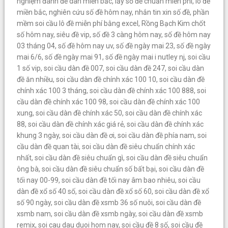
nghiệm đánh đề dàn miền bắc
,
lấy số đề chuẩn miễn phí
,
lô đề
miền bắc
,
nghiên cứu số đề hôm nay
,
nhắn tin xin số đề
,
phần
mềm soi cầu lô đề miễn phí bằng excel
,
Rồng Bạch Kim chốt
số hôm nay
,
siêu đề vip
,
số đề 3 càng hôm nay
,
số đề hôm nay
03 tháng 04
,
số đề hôm nay uv
,
số đề ngày mai 23
,
số đề ngày
mai 6/6
,
số đề ngày mai 91
,
số đề ngày mai i nutley nj
,
soi cầu
1 số vip
,
soi cầu dàn đề 007
,
soi cầu dàn đề 247
,
soi cầu dàn
đề ăn nhiều
,
soi cầu dàn đề chính xác 100 10
,
soi cầu dàn đề
chính xác 100 3 tháng
,
soi cầu dàn đề chính xác 100 888
,
soi
cầu dàn đề chính xác 100 98
,
soi cầu dàn đề chính xác 100
xung
,
soi cầu dàn đề chính xác 50
,
soi cầu dàn đề chính xác
88
,
soi cầu dàn đề chính xác giá rẻ
,
soi cầu dàn đề chính xác
khung 3 ngày
,
soi cầu dàn đề ơi
,
soi cầu dàn đề phía nam
,
soi
cầu dàn đề quan tài
,
soi cầu dàn đề siêu chuẩn chính xác
nhất
,
soi cầu dàn đề siêu chuẩn gì
,
soi cầu dàn đề siêu chuẩn
ông bà
,
soi cầu dàn đề siêu chuẩn số bất bại
,
soi cầu dàn đề
tối nay 00-99
,
soi cầu dàn đề tối nay âm bao nhiêu
,
soi cầu
dàn đề xổ số 40 số
,
soi cầu dàn đề xổ số 60
,
soi cầu dàn đề xổ
số 90 ngày
,
soi cầu dàn đề xsmb 36 số nuôi
,
soi cầu dàn đề
xsmb nam
,
soi cầu dàn đề xsmb ngày
,
soi cầu dàn đề xsmb
remix
,
soi cau dau duoi hom nay
,
soi cầu đề 8 số
,
soi cầu đề