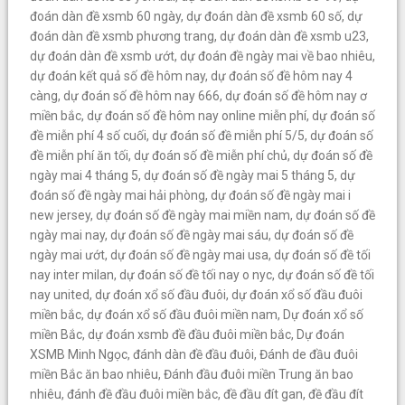
đoán dàn đề xsmb 60 ngày
,
dự đoán dàn đề xsmb 60 số
,
dự
đoán dàn đề xsmb phương trang
,
dự đoán dàn đề xsmb u23
,
dự đoán dàn đề xsmb ướt
,
dự đoán đề ngày mai về bao nhiêu
,
dự đoán kết quả số đề hôm nay
,
dự đoán số đề hôm nay 4
càng
,
dự đoán số đề hôm nay 666
,
dự đoán số đề hôm nay ơ
miền bắc
,
dự đoán số đề hôm nay online miễn phí
,
dự đoán số
đề miễn phí 4 số cuối
,
dự đoán số đề miễn phí 5/5
,
dự đoán số
đề miễn phí ăn tối
,
dự đoán số đề miễn phí chủ
,
dự đoán số đề
ngày mai 4 tháng 5
,
dự đoán số đề ngày mai 5 tháng 5
,
dự
đoán số đề ngày mai hải phòng
,
dự đoán số đề ngày mai i
new jersey
,
dự đoán số đề ngày mai miền nam
,
dự đoán số đề
ngày mai nay
,
dự đoán số đề ngày mai sáu
,
dự đoán số đề
ngày mai ướt
,
dự đoán số đề ngày mai usa
,
dự đoán số đề tối
nay inter milan
,
dự đoán số đề tối nay o nyc
,
dự đoán số đề tối
nay united
,
dự đoán xổ số đầu đuôi
,
dự đoán xổ số đầu đuôi
miền bắc
,
dự đoán xổ số đầu đuôi miền nam
,
Dự đoán xổ số
miền Bắc
,
dự đoán xsmb đề đầu đuôi miền bắc
,
Dự đoán
XSMB Minh Ngọc
,
đánh dàn đề đầu đuôi
,
Đánh de đầu đuôi
miền Bắc ăn bao nhiêu
,
Đánh đầu đuôi miền Trung ăn bao
nhiêu
,
đánh đề đầu đuôi miền bắc
,
đề đầu đít gan
,
đề đầu đít