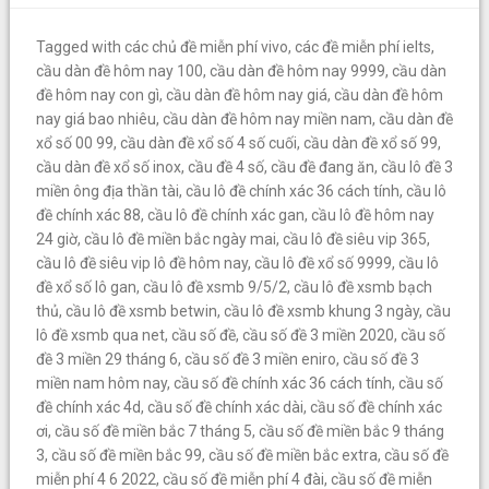
Tagged with
các chủ đề miễn phí vivo
,
các đề miễn phí ielts
,
cầu dàn đề hôm nay 100
,
cầu dàn đề hôm nay 9999
,
cầu dàn
đề hôm nay con gì
,
cầu dàn đề hôm nay giá
,
cầu dàn đề hôm
nay giá bao nhiêu
,
cầu dàn đề hôm nay miền nam
,
cầu dàn đề
xổ số 00 99
,
cầu dàn đề xổ số 4 số cuối
,
cầu dàn đề xổ số 99
,
cầu dàn đề xổ số inox
,
cầu đề 4 số
,
cầu đề đang ăn
,
cầu lô đề 3
miền ông địa thần tài
,
cầu lô đề chính xác 36 cách tính
,
cầu lô
đề chính xác 88
,
cầu lô đề chính xác gan
,
cầu lô đề hôm nay
24 giờ
,
cầu lô đề miền bắc ngày mai
,
cầu lô đề siêu vip 365
,
cầu lô đề siêu vip lô đề hôm nay
,
cầu lô đề xổ số 9999
,
cầu lô
đề xổ số lô gan
,
cầu lô đề xsmb 9/5/2
,
cầu lô đề xsmb bạch
thủ
,
cầu lô đề xsmb betwin
,
cầu lô đề xsmb khung 3 ngày
,
cầu
lô đề xsmb qua net
,
cầu số đề
,
cầu số đề 3 miền 2020
,
cầu số
đề 3 miền 29 tháng 6
,
cầu số đề 3 miền eniro
,
cầu số đề 3
miền nam hôm nay
,
cầu số đề chính xác 36 cách tính
,
cầu số
đề chính xác 4d
,
cầu số đề chính xác dài
,
cầu số đề chính xác
ơi
,
cầu số đề miền bắc 7 tháng 5
,
cầu số đề miền bắc 9 tháng
3
,
cầu số đề miền bắc 99
,
cầu số đề miền bắc extra
,
cầu số đề
miễn phí 4 6 2022
,
cầu số đề miễn phí 4 đài
,
cầu số đề miễn