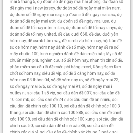
mai 5 tháng 5
,
dự đoán số đề ngày mai hải phòng
,
dự đoán số
đề ngày mai i new jersey
,
dự đoán số đề ngày mai miền nam
,
dự đoán số đề ngày mai nay
,
dự đoán số đề ngày mai sáu
,
dự
đoán số đề ngày mai ướt
,
dự đoán số đề ngày mai usa
,
dự
đoán số đề tối nay inter milan
,
dự đoán số đề tối nay o nyc
,
dự
đoán số đề tối nay united
,
đề đầu đuôi 668
,
đề đầu đuôi yên
hôm nay
,
đề xsmb hôm nay
,
đề xsmb víp hôm nay
,
hội bàn đề
số de hôm nay
,
hôm nay đánh đề số mấy
,
hôm nay đề ra số
mấy chuẩn 100
,
kinh nghiệm đánh đề dàn miền bắc
,
lấy số đề
chuẩn miễn phí
,
nghiên cứu số đề hôm nay
,
nhắn tin xin số đề
,
phần mềm soi cầu lô đề miễn phí bằng excel
,
Rồng Bạch Kim
chốt số hôm nay
,
siêu đề vip
,
số đề 3 càng hôm nay
,
số đề
hôm nay 03 tháng 04
,
số đề hôm nay uv
,
số đề ngày mai 23
,
số đề ngày mai 6/6
,
số đề ngày mai 91
,
số đề ngày mai i
nutley nj
,
soi cầu 1 số vip
,
soi cầu dàn đề 007
,
soi cầu dàn đề
10 con mb
,
soi cầu dàn đề 247
,
soi cầu dàn đề ăn nhiều
,
soi
cầu dàn đề chính xác 100 10
,
soi cầu dàn đề chính xác 100 3
tháng
,
soi cầu dàn đề chính xác 100 888
,
soi cầu dàn đề chính
xác 100 98
,
soi cầu dàn đề chính xác 100 xung
,
soi cầu dàn đề
chính xác 50
,
soi cầu dàn đề chính xác 88
,
soi cầu dàn đề
chính xác giá rẻ
,
soi cầu dàn đề chính xác khung 3 ngày
,
soi