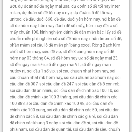
ướt
,
dự đoán số đề ngày mai usa
,
dự đoán số đề tối nay inter
milan
,
dự đoán số đề tối nay o nyc
,
dự đoán số đề tối nay
united
,
đề đầu đuôi 668
,
đề đầu đuôi yên hôm nay
,
hội bàn đề
số de hôm nay
,
hôm nay đánh đề số mấy
,
hôm nay đề ra số
mấy chuẩn 100
,
kinh nghiệm đánh đề dàn miền bắc
,
lấy số đề
chuẩn miễn phí
,
nghiên cứu số đề hôm nay
,
nhắn tin xin số đề
,
phần mềm soi cầu lô đề miễn phí bằng excel
,
Rồng Bạch Kim
chốt số hôm nay
,
siêu đề vip
,
số đề 3 càng hôm nay
,
số đề
hôm nay 03 tháng 04
,
số đề hôm nay uv
,
số đề ngày mai 23
,
số đề ngày mai 6/6
,
số đề ngày mai 91
,
số đề ngày mai i
nutley nj
,
soi cầu 1 số vip
,
soi cau chuan nhat hom nay
,
soi
cau chuan nhat mb hom nay
,
soi cau chuan xac hom nay
,
soi
cầu dàn đề 007
,
soi cầu dàn đề 247
,
soi cầu dàn đề 8 con mb
,
soi cầu dàn đề ăn nhiều
,
soi cầu dàn đề chính xác 100 10
,
soi
cầu dàn đề chính xác 100 3 tháng
,
soi cầu dàn đề chính xác
100 888
,
soi cầu dàn đề chính xác 100 98
,
soi cầu dàn đề
chính xác 100 xung
,
soi cầu dàn đề chính xác 50
,
soi cầu dàn
đề chính xác 88
,
soi cầu dàn đề chính xác giá rẻ
,
soi cầu dàn
đề chính xác khung 3 ngày
,
soi cầu dàn đề ơi
,
soi cầu dàn đề
phía nam
,
soi cầu dàn đề quan tài
,
soi cầu dàn đề siêu chuẩn