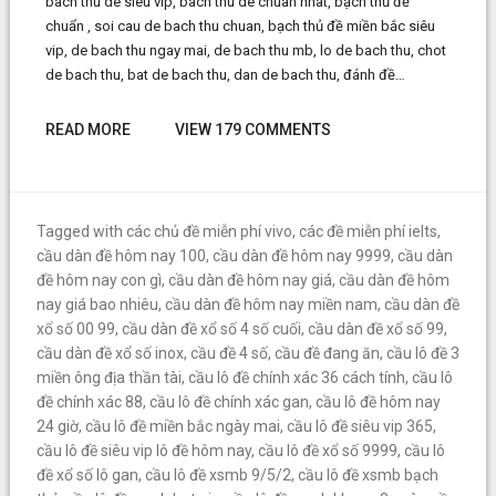
bach thu de sieu vip, bach thu de chuan nhat, bạch thủ đề
chuẩn , soi cau de bach thu chuan, bạch thủ đề miền bắc siêu
vip, de bach thu ngay mai, de bach thu mb, lo de bach thu, chot
de bach thu, bat de bach thu, dan de bach thu, đánh đề…
READ MORE
VIEW 179 COMMENTS
Tagged with
các chủ đề miễn phí vivo
,
các đề miễn phí ielts
,
cầu dàn đề hôm nay 100
,
cầu dàn đề hôm nay 9999
,
cầu dàn
đề hôm nay con gì
,
cầu dàn đề hôm nay giá
,
cầu dàn đề hôm
nay giá bao nhiêu
,
cầu dàn đề hôm nay miền nam
,
cầu dàn đề
xổ số 00 99
,
cầu dàn đề xổ số 4 số cuối
,
cầu dàn đề xổ số 99
,
cầu dàn đề xổ số inox
,
cầu đề 4 số
,
cầu đề đang ăn
,
cầu lô đề 3
miền ông địa thần tài
,
cầu lô đề chính xác 36 cách tính
,
cầu lô
đề chính xác 88
,
cầu lô đề chính xác gan
,
cầu lô đề hôm nay
24 giờ
,
cầu lô đề miền bắc ngày mai
,
cầu lô đề siêu vip 365
,
cầu lô đề siêu vip lô đề hôm nay
,
cầu lô đề xổ số 9999
,
cầu lô
đề xổ số lô gan
,
cầu lô đề xsmb 9/5/2
,
cầu lô đề xsmb bạch