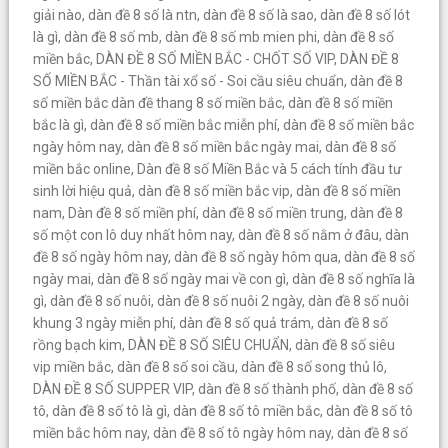
giải nào
,
dàn đề 8 số là ntn
,
dàn đề 8 số là sao
,
dàn đề 8 số lót
là gì
,
dàn đề 8 số mb
,
dàn đề 8 số mb mien phi
,
dàn đề 8 số
miền bắc
,
DÀN ĐỀ 8 SỐ MIỀN BẮC - CHỐT SỐ VIP
,
DÀN ĐỀ 8
SỐ MIỀN BẮC - Thần tài xổ số - Soi cầu siêu chuẩn
,
dàn đề 8
số miền bắc dàn đề thang 8 số miền bắc
,
dàn đề 8 số miền
bắc là gì
,
dàn đề 8 số miền bắc miễn phí
,
dàn đề 8 số miền bắc
ngày hôm nay
,
dàn đề 8 số miền bắc ngày mai
,
dàn đề 8 số
miền bắc online
,
Dàn đề 8 số Miền Bắc và 5 cách tính đầu tư
sinh lời hiệu quả
,
dàn đề 8 số miền bắc vip
,
dàn đề 8 số miền
nam
,
Dàn đề 8 số miền phí
,
dàn đề 8 số miền trung
,
dàn đề 8
số một con lô duy nhất hôm nay
,
dàn đề 8 số nằm ở đâu
,
dàn
đề 8 số ngày hôm nay
,
dàn đề 8 số ngày hôm qua
,
dàn đề 8 số
ngày mai
,
dàn đề 8 số ngày mai về con gì
,
dàn đề 8 số nghĩa là
gì
,
dàn đề 8 số nuôi
,
dàn đề 8 số nuôi 2 ngày
,
dàn đề 8 số nuôi
khung 3 ngày miễn phí
,
dàn đề 8 số quả trám
,
dàn đề 8 số
rồng bạch kim
,
DÀN ĐỀ 8 SỐ SIÊU CHUẨN
,
dàn đề 8 số siêu
vip miền bắc
,
dàn đề 8 số soi cầu
,
dàn đề 8 số song thủ lô
,
DÀN ĐỀ 8 SỐ SUPPER VIP
,
dàn đề 8 số thành phố
,
dàn đề 8 số
tô
,
dàn đề 8 số tô là gì
,
dàn đề 8 số tô miền bắc
,
dàn đề 8 số tô
miền bắc hôm nay
,
dàn đề 8 số tô ngày hôm nay
,
dàn đề 8 số