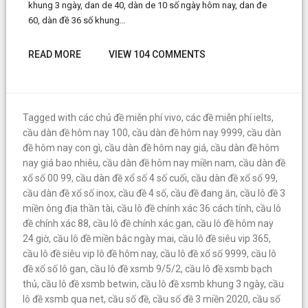
khung 3 ngày, dan de 40, dàn de 10 số ngày hôm nay, dan đe
60, dàn đề 36 số khung…
READ MORE
VIEW 104 COMMENTS
Tagged with
các chủ đề miễn phí vivo
,
các đề miễn phí ielts
,
cầu dàn đề hôm nay 100
,
cầu dàn đề hôm nay 9999
,
cầu dàn
đề hôm nay con gì
,
cầu dàn đề hôm nay giá
,
cầu dàn đề hôm
nay giá bao nhiêu
,
cầu dàn đề hôm nay miền nam
,
cầu dàn đề
xổ số 00 99
,
cầu dàn đề xổ số 4 số cuối
,
cầu dàn đề xổ số 99
,
cầu dàn đề xổ số inox
,
cầu đề 4 số
,
cầu đề đang ăn
,
cầu lô đề 3
miền ông địa thần tài
,
cầu lô đề chính xác 36 cách tính
,
cầu lô
đề chính xác 88
,
cầu lô đề chính xác gan
,
cầu lô đề hôm nay
24 giờ
,
cầu lô đề miền bắc ngày mai
,
cầu lô đề siêu vip 365
,
cầu lô đề siêu vip lô đề hôm nay
,
cầu lô đề xổ số 9999
,
cầu lô
đề xổ số lô gan
,
cầu lô đề xsmb 9/5/2
,
cầu lô đề xsmb bạch
thủ
,
cầu lô đề xsmb betwin
,
cầu lô đề xsmb khung 3 ngày
,
cầu
lô đề xsmb qua net
,
cầu số đề
,
cầu số đề 3 miền 2020
,
cầu số