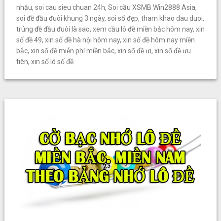
nhậu
,
soi cau sieu chuan 24h
,
Soi cầu XSMB Win2888 Asia
,
soi đề đầu đuôi khung 3 ngày
,
soi số đẹp
,
tham khao dau duoi
,
trúng đề đầu đuôi là sao
,
xem cầu lô đề miền bắc hôm nay
,
xin
số đề 49
,
xin số đề hà nội hôm nay
,
xin số đề hôm nay miền
bắc
,
xin số đề miễn phí miền bắc
,
xin số đề ưi
,
xin số đề ưu
tiên
,
xin số lô số đề