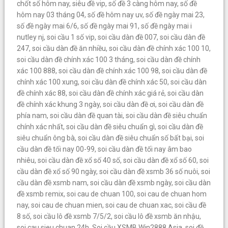
chốt số hôm nay
,
siêu đề vip
,
số đề 3 càng hôm nay
,
số đề
hôm nay 03 tháng 04
,
số đề hôm nay uv
,
số đề ngày mai 23
,
số đề ngày mai 6/6
,
số đề ngày mai 91
,
số đề ngày mai i
nutley nj
,
soi cầu 1 số vip
,
soi cầu dàn đề 007
,
soi cầu dàn đề
247
,
soi cầu dàn đề ăn nhiều
,
soi cầu dàn đề chính xác 100 10
,
soi cầu dàn đề chính xác 100 3 tháng
,
soi cầu dàn đề chính
xác 100 888
,
soi cầu dàn đề chính xác 100 98
,
soi cầu dàn đề
chính xác 100 xung
,
soi cầu dàn đề chính xác 50
,
soi cầu dàn
đề chính xác 88
,
soi cầu dàn đề chính xác giá rẻ
,
soi cầu dàn
đề chính xác khung 3 ngày
,
soi cầu dàn đề ơi
,
soi cầu dàn đề
phía nam
,
soi cầu dàn đề quan tài
,
soi cầu dàn đề siêu chuẩn
chính xác nhất
,
soi cầu dàn đề siêu chuẩn gì
,
soi cầu dàn đề
siêu chuẩn ông bà
,
soi cầu dàn đề siêu chuẩn số bất bại
,
soi
cầu dàn đề tối nay 00-99
,
soi cầu dàn đề tối nay âm bao
nhiêu
,
soi cầu dàn đề xổ số 40 số
,
soi cầu dàn đề xổ số 60
,
soi
cầu dàn đề xổ số 90 ngày
,
soi cầu dàn đề xsmb 36 số nuôi
,
soi
cầu dàn đề xsmb nam
,
soi cầu dàn đề xsmb ngày
,
soi cầu dàn
đề xsmb remix
,
soi cau de chuan 100
,
soi cau de chuan hom
nay
,
soi cau de chuan mien
,
soi cau de chuan xac
,
soi cầu đề
8 số
,
soi cầu lô đề xsmb 7/5/2
,
soi cầu lô đề xsmb ăn nhậu
,
soi cau sieu chuan 24h
,
Soi cầu XSMB Win2888 Asia
,
soi đề