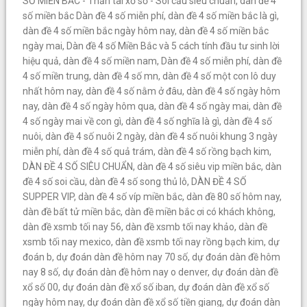
SỐ MIỀN BẮC - Thần tài xổ số - Soi cầu siêu chuẩn
,
dàn đề 4
số miền bắc Dàn đề 4 số miễn phí
,
dàn đề 4 số miền bắc là gì
,
dàn đề 4 số miền bắc ngày hôm nay
,
dàn đề 4 số miền bắc
ngày mai
,
Dàn đề 4 số Miền Bắc và 5 cách tính đầu tư sinh lời
hiệu quả
,
dàn đề 4 số miền nam
,
Dàn đề 4 số miễn phí
,
dàn đề
4 số miền trung
,
dàn đề 4 số mn
,
dàn đề 4 số một con lô duy
nhất hôm nay
,
dàn đề 4 số nằm ở đâu
,
dàn đề 4 số ngày hôm
nay
,
dàn đề 4 số ngày hôm qua
,
dàn đề 4 số ngày mai
,
dàn đề
4 số ngày mai về con gì
,
dàn đề 4 số nghĩa là gì
,
dàn đề 4 số
nuôi
,
dàn đề 4 số nuôi 2 ngày
,
dàn đề 4 số nuôi khung 3 ngày
miễn phí
,
dàn đề 4 số quả trám
,
dàn đề 4 số rồng bạch kim
,
DÀN ĐỀ 4 SỐ SIÊU CHUẨN
,
dàn đề 4 số siêu vip miền bắc
,
dàn
đề 4 số soi cầu
,
dàn đề 4 số song thủ lô
,
DÀN ĐỀ 4 SỐ
SUPPER VIP
,
dàn đề 4 số víp miền bắc
,
dàn đề 80 số hôm nay
,
dàn đề bất tử miền bắc
,
dàn đề miền bắc ơi có khách không
,
dàn đề xsmb tối nay 56
,
dàn đề xsmb tối nay khảo
,
dàn đề
xsmb tối nay mexico
,
dàn đề xsmb tối nay rồng bạch kim
,
dự
đoán b
,
dự đoán dàn đề hôm nay 70 số
,
dự đoán dàn đề hôm
nay 8 số
,
dự đoán dàn đề hôm nay o denver
,
dự đoán dàn đề
xổ số 00
,
dự đoán dàn đề xổ số iban
,
dự đoán dàn đề xổ số
ngày hôm nay
,
dự đoán dàn đề xổ số tiền giang
,
dự đoán dàn