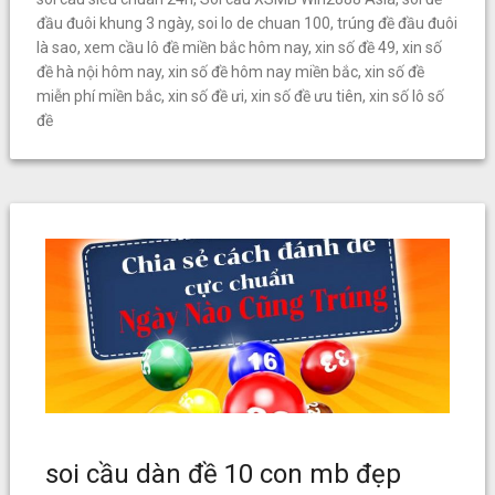
đầu đuôi khung 3 ngày
,
soi lo de chuan 100
,
trúng đề đầu đuôi
là sao
,
xem cầu lô đề miền bắc hôm nay
,
xin số đề 49
,
xin số
đề hà nội hôm nay
,
xin số đề hôm nay miền bắc
,
xin số đề
miễn phí miền bắc
,
xin số đề ưi
,
xin số đề ưu tiên
,
xin số lô số
đề
soi cầu dàn đề 10 con mb đẹp