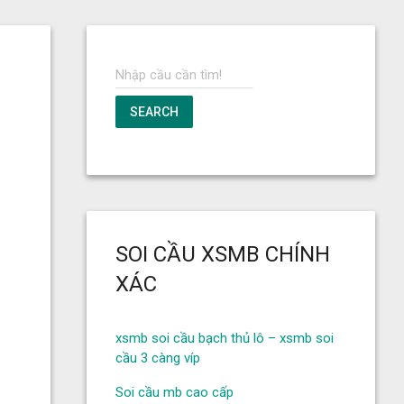
SEARCH
SOI CẦU XSMB CHÍNH
XÁC
xsmb soi cầu bạch thủ lô – xsmb soi
cầu 3 càng víp
Soi cầu mb cao cấp