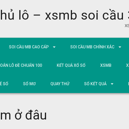
hủ lô – xsmb soi cầu 
x
SOI CẦU MB CAO CẤP
SOI CẦU MB CHÍNH XÁC
TOÁN LÔ ĐỀ CHUẨN 100
KẾT QUẢ XỔ SỐ
XSMB
X
É SỐ
SỔ MƠ
QUAY THỬ
SỐ KẾT QUẢ
ằm ở đâu