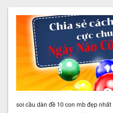
soi cầu dàn đề 10 con mb đẹp nhất