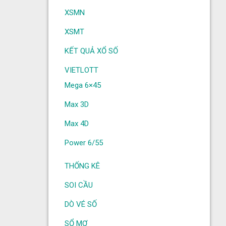
XSMN
XSMT
KẾT QUẢ XỔ SỐ
VIETLOTT
Mega 6×45
Max 3D
Max 4D
Power 6/55
THỐNG KÊ
SOI CẦU
DÒ VÉ SỐ
SỔ MƠ