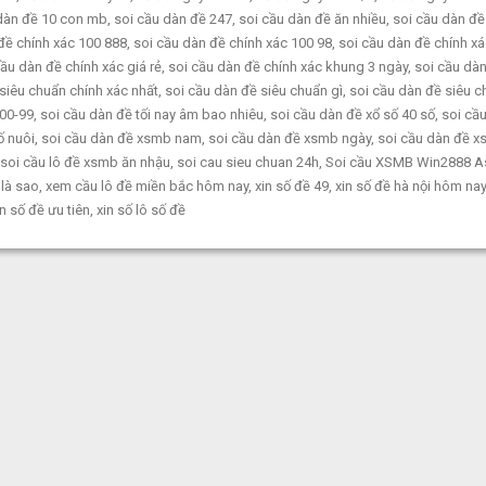
dàn đề 10 con mb
,
soi cầu dàn đề 247
,
soi cầu dàn đề ăn nhiều
,
soi cầu dàn đề
đề chính xác 100 888
,
soi cầu dàn đề chính xác 100 98
,
soi cầu dàn đề chính x
cầu dàn đề chính xác giá rẻ
,
soi cầu dàn đề chính xác khung 3 ngày
,
soi cầu dà
siêu chuẩn chính xác nhất
,
soi cầu dàn đề siêu chuẩn gì
,
soi cầu dàn đề siêu c
 00-99
,
soi cầu dàn đề tối nay âm bao nhiêu
,
soi cầu dàn đề xổ số 40 số
,
soi cầ
ố nuôi
,
soi cầu dàn đề xsmb nam
,
soi cầu dàn đề xsmb ngày
,
soi cầu dàn đề 
soi cầu lô đề xsmb ăn nhậu
,
soi cau sieu chuan 24h
,
Soi cầu XSMB Win2888 A
 là sao
,
xem cầu lô đề miền bắc hôm nay
,
xin số đề 49
,
xin số đề hà nội hôm nay
in số đề ưu tiên
,
xin số lô số đề