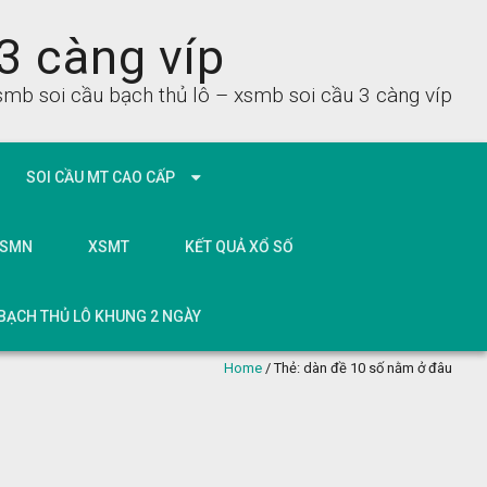
3 càng víp
smb soi cầu bạch thủ lô – xsmb soi cầu 3 càng víp
SOI CẦU MT CAO CẤP
SMN
XSMT
KẾT QUẢ XỔ SỐ
BẠCH THỦ LÔ KHUNG 2 NGÀY
Home
/
Thẻ:
dàn đề 10 số nằm ở đâu