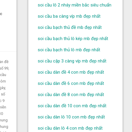
soi cầu lô 2 nháy miền bắc siêu chuẩn
ắc
soi cầu ba càng víp mb đẹp nhất
soi cầu bạch thủ đề mb đẹp nhất
soi cầu bạch thủ lô kép mb đẹp nhất
soi cầu bạch thủ lô mb đẹp nhất
soi cầu cặp 3 càng víp mb đẹp nhất
àn đề
số 99
,
soi cầu dàn đề 4 con mb đẹp nhất
cầu
 hôm
soi cầu dàn đề 6 con mb đẹp nhất
gày
,
 số
soi cầu dàn đề 8 con mb đẹp nhất
c 9
soi cầu dàn đề 10 con mb đẹp nhất
miễn
10
soi cầu dàn lô 10 con mb đẹp nhất
khung
khung
soi cầu dàn lô 4 con mb đẹp nhất