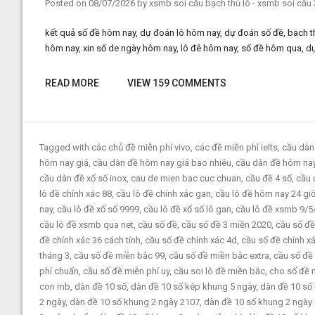
Posted on
08/07/2026
by
xsmb soi cầu bạch thủ lô - xsmb soi cầu 
kết quả số đề hôm nay, dự đoán lô hôm nay, dự đoán số đề, bach t
hôm nay, xin số de ngày hôm nay, lô đê hôm nay, số đề hôm qua, 
READ MORE
VIEW 159 COMMENTS
Tagged with
các chủ đề miễn phí vivo
,
các đề miễn phí ielts
,
cầu dàn
hôm nay giá
,
cầu dàn đề hôm nay giá bao nhiêu
,
cầu dàn đề hôm na
cầu dàn đề xổ số inox
,
cau de mien bac cuc chuan
,
cầu đề 4 số
,
cầu 
lô đề chính xác 88
,
cầu lô đề chính xác gan
,
cầu lô đề hôm nay 24 gi
nay
,
cầu lô đề xổ số 9999
,
cầu lô đề xổ số lô gan
,
cầu lô đề xsmb 9/5
cầu lô đề xsmb qua net
,
cầu số đề
,
cầu số đề 3 miền 2020
,
cầu số đề
đề chính xác 36 cách tính
,
cầu số đề chính xác 4d
,
cầu số đề chính xá
tháng 3
,
cầu số đề miền bắc 99
,
cầu số đề miền bắc extra
,
cầu số đề 
phí chuẩn
,
cầu số đề miễn phí uy
,
cầu soi lô đề miền bắc
,
cho số đề 
con mb
,
dàn đề 10 số
,
dàn đề 10 số kép khung 5 ngày
,
dàn đề 10 số
2 ngày
,
dàn đề 10 số khung 2 ngày 2107
,
dàn đề 10 số khung 2 ngày 