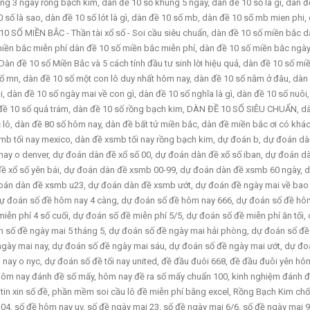
ung 3 ngày rồng bạch kim
,
dàn đề 10 số khung 5 ngày
,
dàn đề 10 số là gì
,
dàn đ
0 số là sao
,
dàn đề 10 số lót là gì
,
dàn đề 10 số mb
,
dàn đề 10 số mb mien phi
,
0 SỐ MIỀN BẮC - Thần tài xổ số - Soi cầu siêu chuẩn
,
dàn đề 10 số miền bắc d
iền bắc miễn phí dàn đề 10 số miền bắc miễn phí
,
dàn đề 10 số miền bắc ngà
Dàn đề 10 số Miền Bắc và 5 cách tính đầu tư sinh lời hiệu quả
,
dàn đề 10 số mi
số mn
,
dàn đề 10 số một con lô duy nhất hôm nay
,
dàn đề 10 số nằm ở đâu
,
dàn
i
,
dàn đề 10 số ngày mai về con gì
,
dàn đề 10 số nghĩa là gì
,
dàn đề 10 số nuôi
đề 10 số quả trám
,
dàn đề 10 số rồng bạch kim
,
DÀN ĐỀ 10 SỐ SIÊU CHUẨN
,
d
 lô
,
dàn đề 80 số hôm nay
,
dàn đề bất tử miền bắc
,
dàn đề miền bắc ơi có khá
mb tối nay mexico
,
dàn đề xsmb tối nay rồng bạch kim
,
dự đoán b
,
dự đoán dà
nay o denver
,
dự đoán dàn đề xổ số 00
,
dự đoán dàn đề xổ số iban
,
dự đoán d
ề xổ số yên bái
,
dự đoán dàn đề xsmb 00-99
,
dự đoán dàn đề xsmb 60 ngày
,
d
oán dàn đề xsmb u23
,
dự đoán dàn đề xsmb ướt
,
dự đoán đề ngày mai về bao
ự đoán số đề hôm nay 4 càng
,
dự đoán số đề hôm nay 666
,
dự đoán số đề hô
iễn phí 4 số cuối
,
dự đoán số đề miễn phí 5/5
,
dự đoán số đề miễn phí ăn tối
,
 số đề ngày mai 5 tháng 5
,
dự đoán số đề ngày mai hải phòng
,
dự đoán số đề
ngày mai nay
,
dự đoán số đề ngày mai sáu
,
dự đoán số đề ngày mai ướt
,
dự đo
 nay o nyc
,
dự đoán số đề tối nay united
,
đề đầu đuôi 668
,
đề đầu đuôi yên hô
hôm nay đánh đề số mấy
,
hôm nay đề ra số mấy chuẩn 100
,
kinh nghiệm đánh 
tin xin số đề
,
phần mềm soi cầu lô đề miễn phí bằng excel
,
Rồng Bạch Kim chố
 04
,
số đề hôm nay uv
,
số đề ngày mai 23
,
số đề ngày mai 6/6
,
số đề ngày mai 