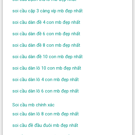
soi cầu cặp 3 càng víp mb đẹp nhất
soi cầu dàn đề 4 con mb đẹp nhất
soi cầu dàn đề 6 con mb đẹp nhất
soi cầu dàn đề 8 con mb đẹp nhất
soi cầu dàn đề 10 con mb đẹp nhất
soi cầu dàn lô 10 con mb đẹp nhất
soi cầu dàn lô 4 con mb đẹp nhất
soi cầu dàn lô 6 con mb đẹp nhất
Soi cầu mb chính xác
soi cầu dàn lô 8 con mb đẹp nhất
soi cầu đề đầu đuôi mb đẹp nhất