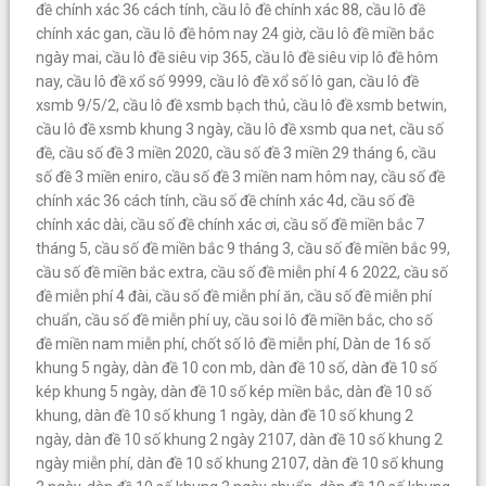
đề chính xác 36 cách tính
,
cầu lô đề chính xác 88
,
cầu lô đề
chính xác gan
,
cầu lô đề hôm nay 24 giờ
,
cầu lô đề miền bắc
ngày mai
,
cầu lô đề siêu vip 365
,
cầu lô đề siêu vip lô đề hôm
nay
,
cầu lô đề xổ số 9999
,
cầu lô đề xổ số lô gan
,
cầu lô đề
xsmb 9/5/2
,
cầu lô đề xsmb bạch thủ
,
cầu lô đề xsmb betwin
,
cầu lô đề xsmb khung 3 ngày
,
cầu lô đề xsmb qua net
,
cầu số
đề
,
cầu số đề 3 miền 2020
,
cầu số đề 3 miền 29 tháng 6
,
cầu
số đề 3 miền eniro
,
cầu số đề 3 miền nam hôm nay
,
cầu số đề
chính xác 36 cách tính
,
cầu số đề chính xác 4d
,
cầu số đề
chính xác dài
,
cầu số đề chính xác ơi
,
cầu số đề miền bắc 7
tháng 5
,
cầu số đề miền bắc 9 tháng 3
,
cầu số đề miền bắc 99
,
cầu số đề miền bắc extra
,
cầu số đề miễn phí 4 6 2022
,
cầu số
đề miễn phí 4 đài
,
cầu số đề miễn phí ăn
,
cầu số đề miễn phí
chuẩn
,
cầu số đề miễn phí uy
,
cầu soi lô đề miền bắc
,
cho số
đề miền nam miễn phí
,
chốt số lô đề miễn phí
,
Dàn de 16 số
khung 5 ngày
,
dàn đề 10 con mb
,
dàn đề 10 số
,
dàn đề 10 số
kép khung 5 ngày
,
dàn đề 10 số kép miền bắc
,
dàn đề 10 số
khung
,
dàn đề 10 số khung 1 ngày
,
dàn đề 10 số khung 2
ngày
,
dàn đề 10 số khung 2 ngày 2107
,
dàn đề 10 số khung 2
ngày miễn phí
,
dàn đề 10 số khung 2107
,
dàn đề 10 số khung