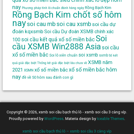
nay
Rồng Bạch Kim
Phương pháp tính lô chuẩn đánh hàng ngày
Rồng Bạch Kim chốt số hôm
nay
soi cau mb
soi cau xsmb
soi cầu dự
đoán kqxsmb
Soi cầu Dự đoán XSMB chính xác
Soi
soi cầu kết quả xổ số miền bắc
100
cầu XSMB Win2888 Asia
soi cầu
xổ số miền bắc
soi xsmb
Soi lô xiên chuẩn
sxmb
Số kết
XSMB năm
quả giải đặc biệt
Thống kê giải đặc biệt lâu chưa về
xổ số miền bắc hôm
2021
xổ số miền bắc
XSMN
nay
đề về 50 hôm sau đánh con gì
Copyright © 2026, xsmb soi cầu bạch thủ lô - xsmb soi cầu 3 càng víp.
Proudly powered by
WordPress
. Materia design by
Iceable Themes
.
xsmb soi cầu bạch thủ lô – xsmb soi cầu 3 càng víp