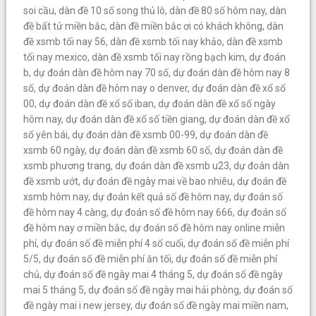
soi cầu
,
dàn đề 10 số song thủ lô
,
dàn đề 80 số hôm nay
,
dàn
đề bất tử miền bắc
,
dàn đề miền bắc ơi có khách không
,
dàn
đề xsmb tối nay 56
,
dàn đề xsmb tối nay khảo
,
dàn đề xsmb
tối nay mexico
,
dàn đề xsmb tối nay rồng bạch kim
,
dự đoán
b
,
dự đoán dàn đề hôm nay 70 số
,
dự đoán dàn đề hôm nay 8
số
,
dự đoán dàn đề hôm nay o denver
,
dự đoán dàn đề xổ số
00
,
dự đoán dàn đề xổ số iban
,
dự đoán dàn đề xổ số ngày
hôm nay
,
dự đoán dàn đề xổ số tiền giang
,
dự đoán dàn đề xổ
số yên bái
,
dự đoán dàn đề xsmb 00-99
,
dự đoán dàn đề
xsmb 60 ngày
,
dự đoán dàn đề xsmb 60 số
,
dự đoán dàn đề
xsmb phương trang
,
dự đoán dàn đề xsmb u23
,
dự đoán dàn
đề xsmb ướt
,
dự đoán đề ngày mai về bao nhiêu
,
dự đoán đề
xsmb hôm nay
,
dự đoán kết quả số đề hôm nay
,
dự đoán số
đề hôm nay 4 càng
,
dự đoán số đề hôm nay 666
,
dự đoán số
đề hôm nay ơ miền bắc
,
dự đoán số đề hôm nay online miễn
phí
,
dự đoán số đề miễn phí 4 số cuối
,
dự đoán số đề miễn phí
5/5
,
dự đoán số đề miễn phí ăn tối
,
dự đoán số đề miễn phí
chủ
,
dự đoán số đề ngày mai 4 tháng 5
,
dự đoán số đề ngày
mai 5 tháng 5
,
dự đoán số đề ngày mai hải phòng
,
dự đoán số
đề ngày mai i new jersey
,
dự đoán số đề ngày mai miền nam
,