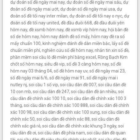
dự đoán số đề ngày mai nay
,
dự đoán số đề ngày mai sáu
,
dự
đoán số đề ngày mai ướt
,
dự đoán số đề ngày mai usa
,
dự
đoán số đề tối nay inter milan
,
dự đoán số đề tối nay o nyc
,
dự
đoán số đề tối nay united
,
đề đầu đuôi 668
,
đề đầu đuôi yên
hôm nay
,
đề xsmb hôm nay
,
đề xsmb víp hôm nay
,
hội bàn đề
số de hôm nay
,
hôm nay đánh đề số mấy
,
hôm nay đề ra số
mấy chuẩn 100
,
kinh nghiệm đánh đề dàn miền bắc
,
lấy số đề
chuẩn miễn phí
,
nghiên cứu số đề hôm nay
,
nhắn tin xin số đề
,
phần mềm soi cầu lô đề miễn phí bằng excel
,
Rồng Bạch Kim
chốt số hôm nay
,
siêu đề vip
,
số đề 3 càng hôm nay
,
số đề
hôm nay 03 tháng 04
,
số đề hôm nay uv
,
số đề ngày mai 23
,
số đề ngày mai 6/6
,
số đề ngày mai 91
,
số đề ngày mai i
nutley nj
,
soi cầu 1 số vip
,
soi cầu dàn đề 007
,
soi cầu dàn đề
10 con mb
,
soi cầu dàn đề 247
,
soi cầu dàn đề ăn nhiều
,
soi
cầu dàn đề chính xác 100 10
,
soi cầu dàn đề chính xác 100 3
tháng
,
soi cầu dàn đề chính xác 100 888
,
soi cầu dàn đề chính
xác 100 98
,
soi cầu dàn đề chính xác 100 xung
,
soi cầu dàn đề
chính xác 50
,
soi cầu dàn đề chính xác 88
,
soi cầu dàn đề
chính xác giá rẻ
,
soi cầu dàn đề chính xác khung 3 ngày
,
soi
cầu dàn đề ơi
,
soi cầu dàn đề phía nam
,
soi cầu dàn đề quan
tài
,
soi cầu dàn đề siêu chuẩn chính xác nhất
,
soi cầu dàn đề