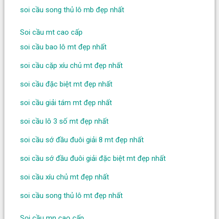
soi cầu song thủ lô mb đẹp nhất
Soi cầu mt cao cấp
soi cầu bao lô mt đẹp nhất
soi cầu cặp xíu chủ mt đẹp nhất
soi cầu đặc biệt mt đẹp nhất
soi cầu giải tám mt đẹp nhất
soi cầu lô 3 số mt đẹp nhất
soi cầu sớ đầu đuôi giải 8 mt đẹp nhất
soi cầu sớ đầu đuôi giải đặc biệt mt đẹp nhất
soi cầu xíu chủ mt đẹp nhất
soi cầu song thủ lô mt đẹp nhất
Soi cầu mn cao cấp