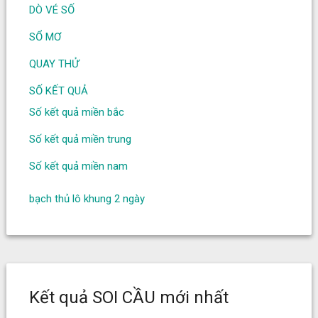
DÒ VÉ SỐ
SỔ MƠ
QUAY THỬ
SỐ KẾT QUẢ
Số kết quả miền bắc
Số kết quả miền trung
Số kết quả miền nam
bạch thủ lô khung 2 ngày
Kết quả SOI CẦU mới nhất