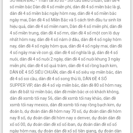
SỐ MIỀN BẮC - Thần tài xổ số - Soi cầu siêu chuẩn
,
dàn đề 4
số miền bắc Dàn đề 4 số miễn phí
,
dàn đề 4 số miền bắc là gì
,
dàn đề 4 số miền bắc ngày hôm nay
,
dàn đề 4 số miền bắc
ngày mai
,
Dàn đề 4 số Miền Bắc và 5 cách tính đầu tư sinh lời
hiệu quả
,
dàn đề 4 số miền nam
,
Dàn đề 4 số miễn phí
,
dàn đề
4 số miền trung
,
dàn đề 4 số mn
,
dàn đề 4 số một con lô duy
nhất hôm nay
,
dàn đề 4 số nằm ở đâu
,
dàn đề 4 số ngày hôm
nay
,
dàn đề 4 số ngày hôm qua
,
dàn đề 4 số ngày mai
,
dàn đề
4 số ngày mai về con gì
,
dàn đề 4 số nghĩa là gì
,
dàn đề 4 số
nuôi
,
dàn đề 4 số nuôi 2 ngày
,
dàn đề 4 số nuôi khung 3 ngày
miễn phí
,
dàn đề 4 số quả trám
,
dàn đề 4 số rồng bạch kim
,
DÀN ĐỀ 4 SỐ SIÊU CHUẨN
,
dàn đề 4 số siêu vip miền bắc
,
dàn
đề 4 số soi cầu
,
dàn đề 4 số song thủ lô
,
DÀN ĐỀ 4 SỐ
SUPPER VIP
,
dàn đề 4 số víp miền bắc
,
dàn đề 80 số hôm nay
,
dàn đề bất tử miền bắc
,
dàn đề miền bắc ơi có khách không
,
dàn đề xsmb tối nay 56
,
dàn đề xsmb tối nay khảo
,
dàn đề
xsmb tối nay mexico
,
dàn đề xsmb tối nay rồng bạch kim
,
dự
đoán b
,
dự đoán dàn đề hôm nay 70 số
,
dự đoán dàn đề hôm
nay 8 số
,
dự đoán dàn đề hôm nay o denver
,
dự đoán dàn đề
xổ số 00
,
dự đoán dàn đề xổ số iban
,
dự đoán dàn đề xổ số
ngày hôm nay
,
dự đoán dàn đề xổ số tiền giang
,
dự đoán dàn