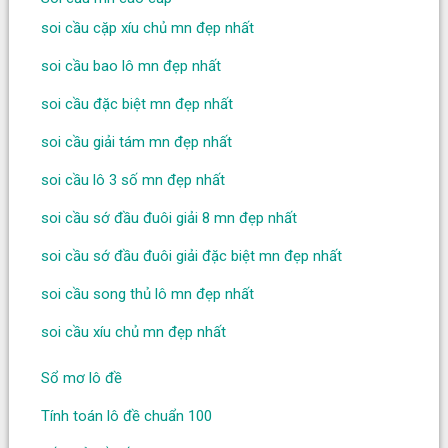
soi cầu cặp xíu chủ mn đẹp nhất
soi cầu bao lô mn đẹp nhất
soi cầu đặc biệt mn đẹp nhất
soi cầu giải tám mn đẹp nhất
soi cầu lô 3 số mn đẹp nhất
soi cầu sớ đầu đuôi giải 8 mn đẹp nhất
soi cầu sớ đầu đuôi giải đặc biệt mn đẹp nhất
soi cầu song thủ lô mn đẹp nhất
soi cầu xíu chủ mn đẹp nhất
Sổ mơ lô đề
Tính toán lô đề chuẩn 100