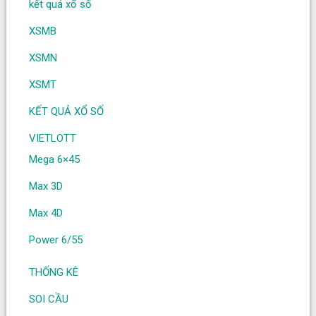
kết quả xổ số
XSMB
XSMN
XSMT
KẾT QUẢ XỔ SỐ
VIETLOTT
Mega 6×45
Max 3D
Max 4D
Power 6/55
THỐNG KÊ
SOI CẦU