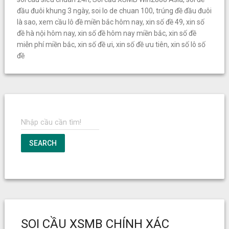
đầu đuôi khung 3 ngày
,
soi lo de chuan 100
,
trúng đề đầu đuôi
là sao
,
xem cầu lô đề miền bắc hôm nay
,
xin số đề 49
,
xin số
đề hà nội hôm nay
,
xin số đề hôm nay miền bắc
,
xin số đề
miễn phí miền bắc
,
xin số đề ưi
,
xin số đề ưu tiên
,
xin số lô số
đề
SEARCH
SOI CẦU XSMB CHÍNH XÁC