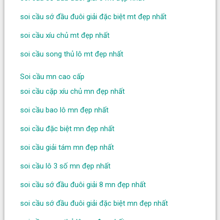
soi cầu sớ đầu đuôi giải đặc biệt mt đẹp nhất
soi cầu xíu chủ mt đẹp nhất
soi cầu song thủ lô mt đẹp nhất
Soi cầu mn cao cấp
soi cầu cặp xíu chủ mn đẹp nhất
soi cầu bao lô mn đẹp nhất
soi cầu đặc biệt mn đẹp nhất
soi cầu giải tám mn đẹp nhất
soi cầu lô 3 số mn đẹp nhất
soi cầu sớ đầu đuôi giải 8 mn đẹp nhất
soi cầu sớ đầu đuôi giải đặc biệt mn đẹp nhất