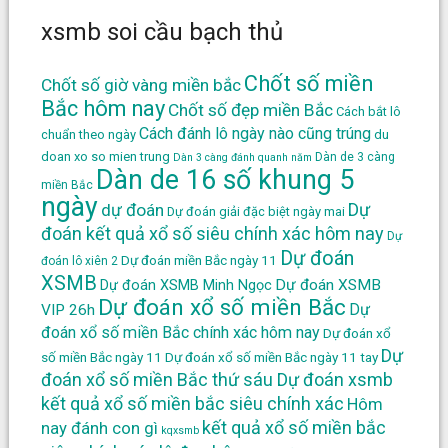
xsmb soi cầu bạch thủ
Chốt số miền
Chốt số giờ vàng miền bắc
Bắc hôm nay
Chốt số đẹp miền Bắc
Cách bắt lô
Cách đánh lô ngày nào cũng trúng
chuẩn theo ngày
du
doan xo so mien trung
Dàn de 3 càng
Dàn 3 càng đánh quanh năm
Dàn de 16 số khung 5
miền Bắc
ngày
Dự
dự đoán
Dự đoán giải đặc biệt ngày mai
đoán kết quả xổ số siêu chính xác hôm nay
Dự
Dự đoán
Dự đoán miền Bắc ngày 11
đoán lô xiên 2
XSMB
Dự đoán XSMB
Dự đoán XSMB Minh Ngọc
Dự đoán xổ số miền Bắc
Dự
VIP 26h
đoán xổ số miền Bắc chính xác hôm nay
Dự đoán xổ
Dự
số miền Bắc ngày 11
Dự đoán xổ số miền Bắc ngày 11 tay
đoán xổ số miền Bắc thứ sáu Dự đoán xsmb
kết quả xổ số miền bắc siêu chính xác
Hôm
kết quả xổ số miền bắc
nay đánh con gì
kqxsmb