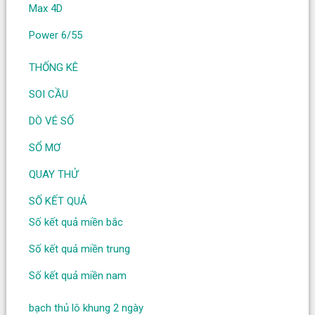
Max 4D
Power 6/55
THỐNG KÊ
SOI CẦU
DÒ VÉ SỐ
SỔ MƠ
QUAY THỬ
SỐ KẾT QUẢ
Số kết quả miền bắc
Số kết quả miền trung
Số kết quả miền nam
bạch thủ lô khung 2 ngày