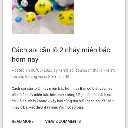
Cách soi cầu lô 2 nháy miền bắc
hôm nay
Posted on
06/05/2026
by
xsmb soi cầu bạch thủ lô - xsmb
soi cầu 3 càng víp
in
Sổ mơ lô đề
Cách soi cầu lô 2 nháy miền bắc hôm nay Bạn có biết cách soi
cầu lô 2 nháy miền bắc hôm nay không? Bạn có hiểu cách soi
cầu lô hai nháy không? Vậy hãy cùng tìm hiểu cách soi cầu lô 2
nháy ở bài viết dưới đây nhé! Với một số bạn…
READ MORE
VIEW 2 COMMENTS