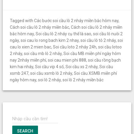
Tagged with
Các bước soi cầu lô 2 nháy miền bắc hôm nay
,
Cách soi cầu lô 2 nháy miền bắc
,
Cách soi cầu lô 2 nháy miền
bắc hôm nay
,
Soi cầu lô 2 nháy cụ thể là sao
,
soi cầu lô nuôi 2
ngày
,
soi cau lo rong bach kim 2 nhay
,
soi cầu lô tô 2 nháy
,
soi
cau lo xien 2 mien bac
,
Soi cầu loto 2 nháy 24h
,
soi cầu lotoo
2 nháy
,
soi cầu mb lô 2 nháy
,
Soi cầu MB miễn phí ngày hôm
nay 2nháy miễn phí
,
soi cau mien phi 888
,
soi cầu rồng bạch
kim hai nháy
,
Soi cầu vip 4 số
,
Soi cầu xs 2 nháy
,
Soi cầu
xsmb 247
,
soi cầu xsmb lô 2 nháy
,
Soi cầu XSMB miễn phí
ngày hôm nay
,
soi lô 2 nháy
,
soi lô 2 nháy miền bắc
SEARCH