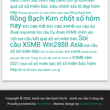
siêu chính xác
kết
Hôm nay đánh con gì
kqxsmb
quả xổ số miền bắc siêu chính xác
lô đẹp hôm
nay
Rồng Bạch Kim
Phương pháp tính lô chuẩn đánh hàng ngày
Rồng Bạch Kim chốt số hôm
nay
soi cau mb
soi cau xsmb
soi cầu dự
đoán kqxsmb
Soi cầu Dự đoán XSMB chính xác
Soi
soi cầu kết quả xổ số miền bắc
100
cầu XSMB Win2888 Asia
soi cầu
xổ số miền bắc
soi xsmb
Soi lô xiên chuẩn
sxmb
Số kết
XSMB năm
quả giải đặc biệt
Thống kê giải đặc biệt lâu chưa về
xổ số miền bắc hôm
2021
xổ số miền bắc
XSMN
nay
đề về 50 hôm sau đánh con gì
Copyright © 2026, xsmb soi cầu bạch thủ lô - xsmb soi cầu 3 càng víp.
Proudly powered by
WordPress
. Materia design by
Iceable Themes
.