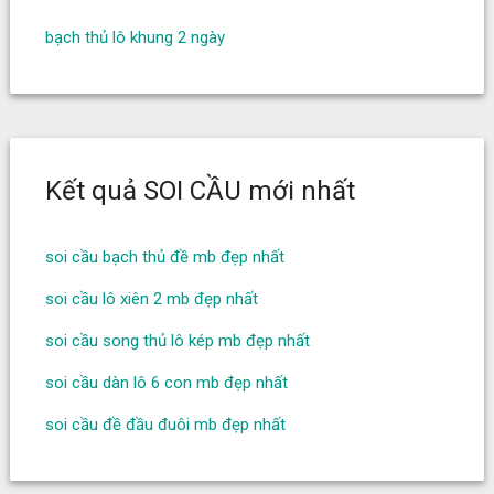
bạch thủ lô khung 2 ngày
Kết quả SOI CẦU mới nhất
soi cầu bạch thủ đề mb đẹp nhất
soi cầu lô xiên 2 mb đẹp nhất
soi cầu song thủ lô kép mb đẹp nhất
soi cầu dàn lô 6 con mb đẹp nhất
soi cầu đề đầu đuôi mb đẹp nhất