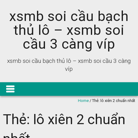
xsmb soi cầu bạch
thủ lô – xsmb soi
cầu 3 càng víp
xsmb soi cầu bạch thủ lô – xsmb soi cầu 3 càng
víp
Home
/
Thẻ:
lô xiên 2 chuẩn nhất
Thẻ:
lô xiên 2 chuẩn