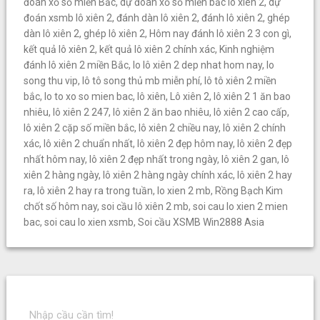
đoán xổ số miền Bắc
,
dự đoán xổ số miền bắc lô xiên 2
,
dự
đoán xsmb lô xiên 2
,
đánh dàn lô xiên 2
,
đánh lô xiên 2
,
ghép
dàn lô xiên 2
,
ghép lô xiên 2
,
Hôm nay đánh lô xiên 2 3 con gì
,
kết quả lô xiên 2
,
kết quả lô xiên 2 chính xác
,
Kinh nghiệm
đánh lô xiên 2 miền Bắc
,
lo lô xiên 2 dep nhat hom nay
,
lo
song thu vip
,
lô tô song thủ mb miễn phí
,
lô tô xiên 2 miền
bắc
,
lo to xo so mien bac
,
lô xiên
,
Lô xiên 2
,
lô xiên 2 1 ăn bao
nhiêu
,
lô xiên 2 247
,
lô xiên 2 ăn bao nhiêu
,
lô xiên 2 cao cấp
,
lô xiên 2 cặp số miền bắc
,
lô xiên 2 chiều nay
,
lô xiên 2 chính
xác
,
lô xiên 2 chuẩn nhất
,
lô xiên 2 đẹp hôm nay
,
lô xiên 2 đẹp
nhất hôm nay
,
lô xiên 2 đẹp nhất trong ngày
,
lô xiên 2 gan
,
lô
xiên 2 hàng ngày
,
lô xiên 2 hàng ngày chính xác
,
lô xiên 2 hay
ra
,
lô xiên 2 hay ra trong tuần
,
lo xien 2 mb
,
Rồng Bạch Kim
chốt số hôm nay
,
soi cầu lô xiên 2 mb
,
soi cau lo xien 2 mien
bac
,
soi cau lo xien xsmb
,
Soi cầu XSMB Win2888 Asia