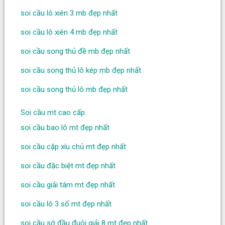
soi cầu lô xiên 3 mb đẹp nhất
soi cầu lô xiên 4 mb đẹp nhất
soi cầu song thủ đề mb đẹp nhất
soi cầu song thủ lô kép mb đẹp nhất
soi cầu song thủ lô mb đẹp nhất
Soi cầu mt cao cấp
soi cầu bao lô mt đẹp nhất
soi cầu cặp xíu chủ mt đẹp nhất
soi cầu đặc biệt mt đẹp nhất
soi cầu giải tám mt đẹp nhất
soi cầu lô 3 số mt đẹp nhất
soi cầu sớ đầu đuôi giải 8 mt đẹp nhất