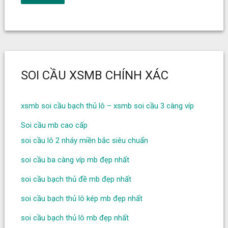
SOI CẦU XSMB CHÍNH XÁC
xsmb soi cầu bạch thủ lô – xsmb soi cầu 3 càng víp
Soi cầu mb cao cấp
soi cầu lô 2 nháy miền bắc siêu chuẩn
soi cầu ba càng víp mb đẹp nhất
soi cầu bạch thủ đề mb đẹp nhất
soi cầu bạch thủ lô kép mb đẹp nhất
soi cầu bạch thủ lô mb đẹp nhất