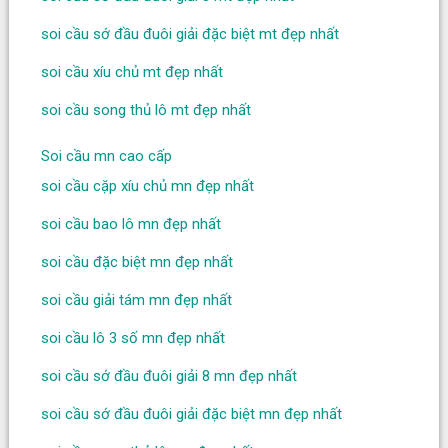
soi cầu sớ đầu đuôi giải đặc biệt mt đẹp nhất
soi cầu xíu chủ mt đẹp nhất
soi cầu song thủ lô mt đẹp nhất
Soi cầu mn cao cấp
soi cầu cặp xíu chủ mn đẹp nhất
soi cầu bao lô mn đẹp nhất
soi cầu đặc biệt mn đẹp nhất
soi cầu giải tám mn đẹp nhất
soi cầu lô 3 số mn đẹp nhất
soi cầu sớ đầu đuôi giải 8 mn đẹp nhất
soi cầu sớ đầu đuôi giải đặc biệt mn đẹp nhất