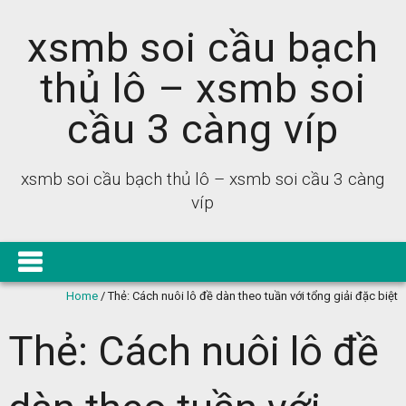
xsmb soi cầu bạch
thủ lô – xsmb soi
cầu 3 càng víp
xsmb soi cầu bạch thủ lô – xsmb soi cầu 3 càng
víp
Home
/
Thẻ:
Cách nuôi lô đề dàn theo tuần với tổng giải đặc biệt
Thẻ:
Cách nuôi lô đề