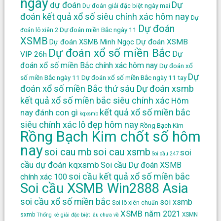
ngày
Dự
dự đoán
Dự đoán giải đặc biệt ngày mai
đoán kết quả xổ số siêu chính xác hôm nay
Dự
Dự đoán
Dự đoán miền Bắc ngày 11
đoán lô xiên 2
XSMB
Dự đoán XSMB
Dự đoán XSMB Minh Ngọc
Dự đoán xổ số miền Bắc
Dự
VIP 26h
đoán xổ số miền Bắc chính xác hôm nay
Dự đoán xổ
Dự
số miền Bắc ngày 11
Dự đoán xổ số miền Bắc ngày 11 tay
đoán xổ số miền Bắc thứ sáu Dự đoán xsmb
kết quả xổ số miền bắc siêu chính xác
Hôm
kết quả xổ số miền bắc
nay đánh con gì
kqxsmb
siêu chính xác
lô đẹp hôm nay
Rồng Bạch Kim
Rồng Bạch Kim chốt số hôm
nay
soi cau mb
soi cau xsmb
soi
Soi cầu 247
cầu dự đoán kqxsmb
Soi cầu Dự đoán XSMB
soi cầu kết quả xổ số miền bắc
chính xác 100
Soi cầu XSMB Win2888 Asia
soi cầu xổ số miền bắc
soi xsmb
Soi lô xiên chuẩn
XSMB năm 2021
sxmb
XSMN
Thống kê giải đặc biệt lâu chưa về